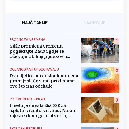
NAJČITANIJE
NAJNOVIJE
PROGNOZA VREMENA
1
Stiže promjena vremena,
pogledajte kada i gdje se
očekuju obilniji pljuskovi i
grmljavina
OCEANOGRAFI UPOZORAVAJU
2
Dva rijetka oceanska fenomena
promijenit će zimu pred nama,
evo što nas očekuje
PRETVORENO U PRAH
3
U sefu je čuvala 26.000 € za
isplatu kredita za kuću: Nakon
mjesec dana ga je otvorila,
pozlilo joj je
EKOLOŠKI PROBLEM