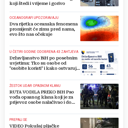
koji štedi i vrijeme i gorivo
OCEANOGRAFI UPOZORAVAJU
Dva rijetka oceanska fenomena
promijenit će zimu pred nama,
evo što nas očekuje
U ČETIRI GODINE ODOBRENA 43 ZAHTJEVA
Državljanstvo BiH po posebnim
uvjetima: Tko su osobe od
"osobite koristi" i kako ostvaruju
to pravo?
ŽESTOK UDAR OPASNOM KLANU
RUTA VODILA PREKO BIH Pao
vođa opasnog klana koji je za
prijevoz osobe nalaćivao i do
10.000 eura
PREPALI SE
VIDEO Pokušaj pljačke