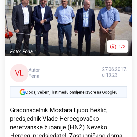
1/2
Foto: Fena
27.06.2017.
Autor
VL
u 13:23
Fena
Dodaj Večernji list među omiljene izvore na Googleu
Gradonačelnik Mostara Ljubo Bešlić,
predsjednik Vlade Hercegovačko-
neretvanske županije (HNŽ) Neveko
Herceg, predsjedatelj Zastupničkog doma