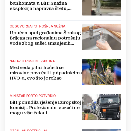
bankomata u BiH: Snažna
eksplozija napravila štetu,
stanari natjerali pljačkaše u bijeg
ODGOVORNA POTROŠNJA NUŽNA
Upućen apel građanima Širokog
Brijega na racionalnu potrošnju
vode zbog suše i smanjenih
zaliha
NAJAVIO IZMJENE ZAKONA
Medveda pitali hoće li se
mirovine povećati i pripadnicima
HVO-a, evo što je rekao
MINISTAR FORTO POTVRDIO
BiH ponudila rješenje Europskoj
komisiji: Profesionalni vozači ne
mogu više čekati
OZBILJAN POTENCIJAL