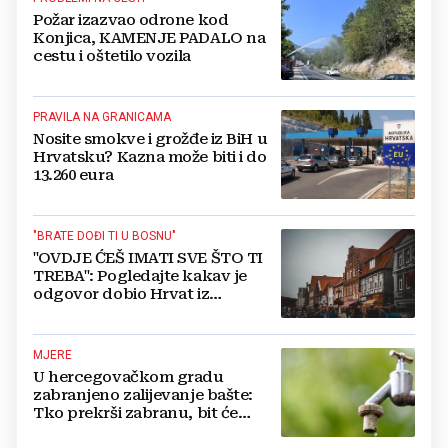
Požar izazvao odrone kod
Konjica, KAMENJE PADALO na
cestu i oštetilo vozila
PRAVILA NA GRANICAMA
Nosite smokve i grožđe iz BiH u
Hrvatsku? Kazna može biti i do
13.260 eura
"BRATE DOĐI TI U BOSNU"
"OVDJE ĆEŠ IMATI SVE ŠTO TI
TREBA": Pogledajte kakav je
odgovor dobio Hrvat iz
Münchena kad je pitao treba li
se vratiti kući
MJERE
U hercegovačkom gradu
zabranjeno zalijevanje bašte:
Tko prekrši zabranu, bit će
isključen s mreže i novčano