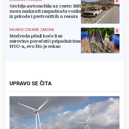
4
Groblja automobila uz ceste: BiH
mora maknuti raspadnuta vozila
iz prirode i pretvoriti ih u resurs
NAJAVIO IZMJENE ZAKONA
5
Medveda pitali hoće li se
mirovine povećati i pripadnicima
HVO-a, evo što je rekao
UPRAVO SE ČITA