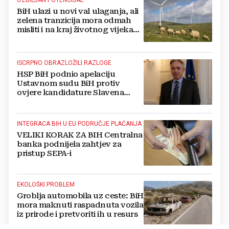
BiH ulazi u novi val ulaganja, ali
zelena tranzicija mora odmah
misliti i na kraj životnog vijeka
vjetroelektrana
ISCRPNO OBRAZLOŽILI RAZLOGE
HSP BiH podnio apelaciju
Ustavnom sudu BiH protiv
ovjere kandidature Slavena
Kovačevića
INTEGRACA BIH U EU PODRUČJE PLAĆANJA
VELIKI KORAK ZA BIH Centralna
banka podnijela zahtjev za
pristup SEPA-i
EKOLOŠKI PROBLEM
Groblja automobila uz ceste: BiH
mora maknuti raspadnuta vozila
iz prirode i pretvoriti ih u resurs