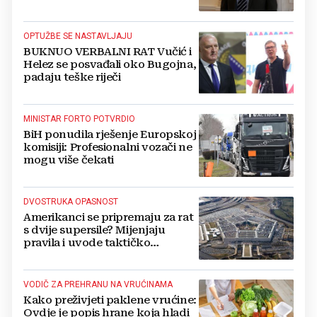
Kovačevića
OPTUŽBE SE NASTAVLJAJU
BUKNUO VERBALNI RAT Vučić i
Helez se posvađali oko Bugojna,
padaju teške riječi
MINISTAR FORTO POTVRDIO
BiH ponudila rješenje Europskoj
komisiji: Profesionalni vozači ne
mogu više čekati
DVOSTRUKA OPASNOST
Amerikanci se pripremaju za rat
s dvije supersile? Mijenjaju
pravila i uvode taktičko
nuklearno oružje
VODIČ ZA PREHRANU NA VRUĆINAMA
Kako preživjeti paklene vrućine:
Ovdje je popis hrane koja hladi