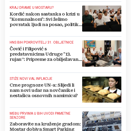
kažnjen
KRAJ DRAME U MOSTARU?
Kordić nakon sastanka o krizi u
"Komunalnom": Svi želimo
povratak ljudi na posao, politika
mora dalje od ovoga
HNS BIH POKROVITELJ 31. OBLJETNICE
Čović i Filipović s
predstavnicima Udruge "13.
rujan“: Pripreme za obilježavanje
oslobođenja kraljevskog grada
Jajca
STIŽE NOVI VAL INFLACIJE
Crne prognoze UN-a: Slijedi li
nam novi udar na novčanike i
nestašica osnovnih namirnica?
MEĐU PRVIMA U BIH UVODI PAMETNE
SENZORE
Zaboravite na kruženje gradom:
Mostar dobiva Smart Parking