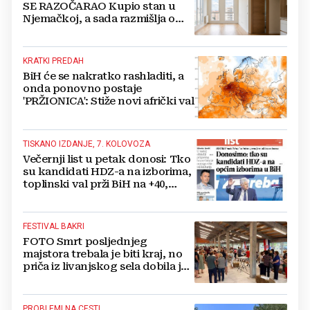
SE RAZOČARAO Kupio stan u
Njemačkoj, a sada razmišlja o
povratku
KRATKI PREDAH
BiH će se nakratko rashladiti, a
onda ponovno postaje
'PRŽIONICA': Stiže novi afrički val
TISKANO IZDANJE, 7. KOLOVOZA
Večernji list u petak donosi: Tko
su kandidati HDZ-a na izborima,
toplinski val prži BiH na +40,
moguće redukcije...
FESTIVAL BAKRI
FOTO Smrt posljednjeg
majstora trebala je biti kraj, no
priča iz livanjskog sela dobila je
neočekivan nastavak
PROBLEMI NA CESTI