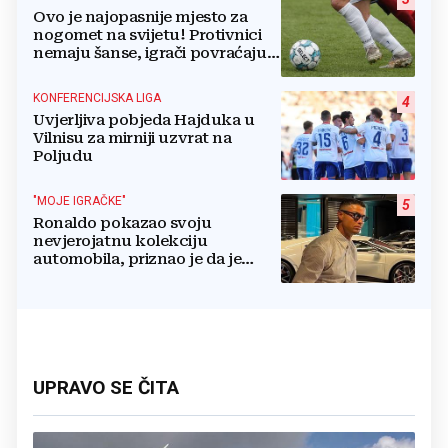
Ovo je najopasnije mjesto za
nogomet na svijetu! Protivnici
nemaju šanse, igrači povraćaju,
bore za zrak...
KONFERENCIJSKA LIGA
4
Uvjerljiva pobjeda Hajduka u
Vilnisu za mirniji uzvrat na
Poljudu
"MOJE IGRAČKE"
5
Ronaldo pokazao svoju
nevjerojatnu kolekciju
automobila, priznao je da je
prestao brojiti koliko ih ima!
UPRAVO SE ČITA