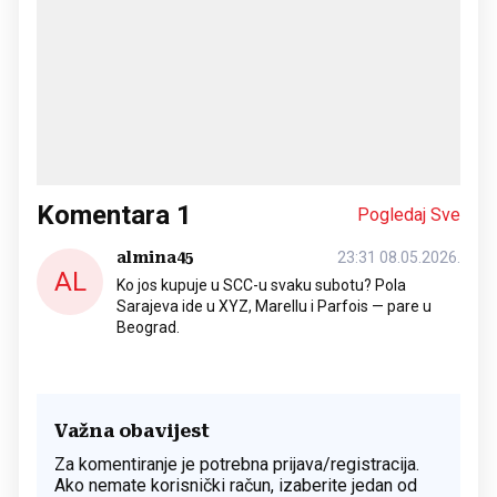
Komentara
1
Pogledaj Sve
almina45
23:31 08.05.2026.
AL
Ko jos kupuje u SCC-u svaku subotu? Pola
Sarajeva ide u XYZ, Marellu i Parfois — pare u
Beograd.
Važna obavijest
Za komentiranje je potrebna prijava/registracija.
Ako nemate korisnički račun, izaberite jedan od