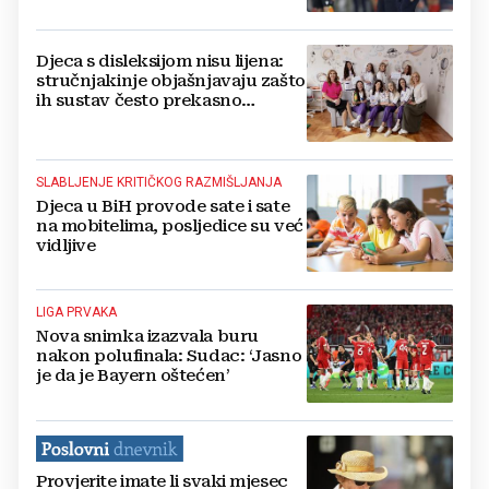
ne podnose!
Djeca s disleksijom nisu lijena:
stručnjakinje objašnjavaju zašto
ih sustav često prekasno
prepoznaje
SLABLJENJE KRITIČKOG RAZMIŠLJANJA
Djeca u BiH provode sate i sate
na mobitelima, posljedice su već
vidljive
LIGA PRVAKA
Nova snimka izazvala buru
nakon polufinala: Sudac: ‘Jasno
je da je Bayern oštećen’
Provjerite imate li svaki mjesec