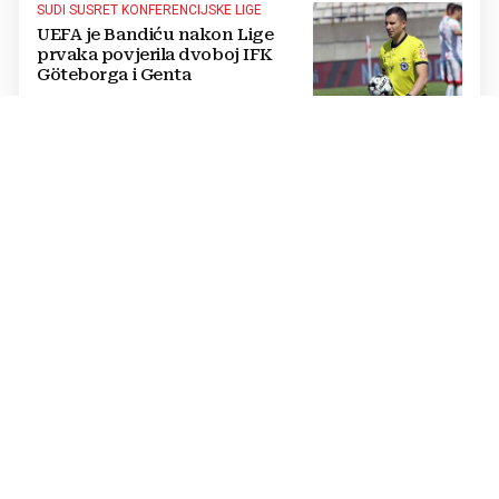
SUDI SUSRET KONFERENCIJSKE LIGE
UEFA je Bandiću nakon Lige
prvaka povjerila dvoboj IFK
Göteborga i Genta
IZVANREDAN PODVIG
Poljski plivač prvi preplivao
Baltičko more od Švedske do
Poljske: Proveo više od dva dana
u vodi
NATJECANJE U CIMU
Nastavljena uzbuđenja na Ligi
mjesnih zajednica grada
Mostara
TRAGEDIJA U BORILAČKOM SPORTU
Preminuo MMA borac u 34.
godini, pronađen mrtav u svom
domu