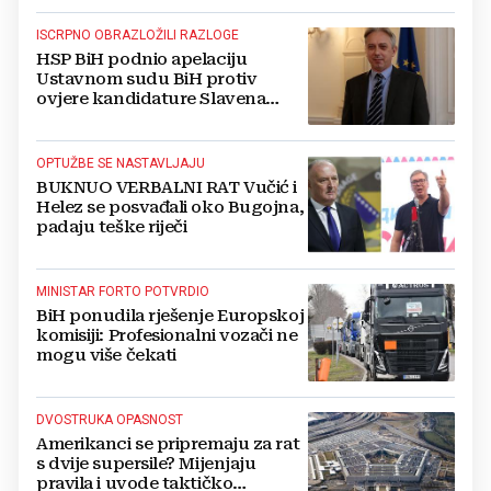
ISCRPNO OBRAZLOŽILI RAZLOGE
HSP BiH podnio apelaciju
Ustavnom sudu BiH protiv
ovjere kandidature Slavena
Kovačevića
OPTUŽBE SE NASTAVLJAJU
BUKNUO VERBALNI RAT Vučić i
Helez se posvađali oko Bugojna,
padaju teške riječi
MINISTAR FORTO POTVRDIO
BiH ponudila rješenje Europskoj
komisiji: Profesionalni vozači ne
mogu više čekati
DVOSTRUKA OPASNOST
Amerikanci se pripremaju za rat
s dvije supersile? Mijenjaju
pravila i uvode taktičko