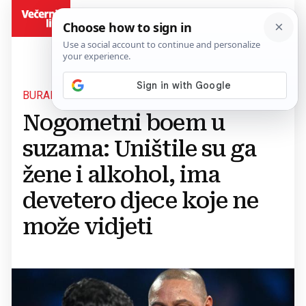
BiH
BURAN ŽIVOT
Nogometni boem u
suzama: Uništile su ga
žene i alkohol, ima
devetero djece koje ne
može vidjeti