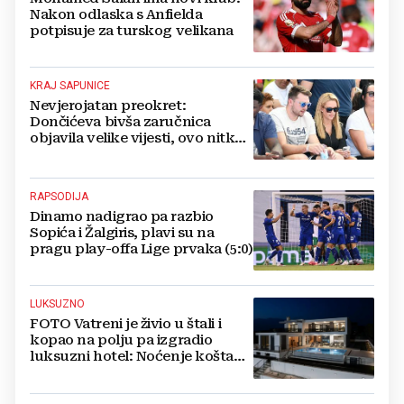
Nakon odlaska s Anfielda
potpisuje za turskog velikana
KRAJ SAPUNICE
Nevjerojatan preokret:
Dončićeva bivša zaručnica
objavila velike vijesti, ovo nitko
nije očekivao!
RAPSODIJA
Dinamo nadigrao pa razbio
Sopića i Žalgiris, plavi su na
pragu play-offa Lige prvaka (5:0)
LUKSUZNO
FOTO Vatreni je živio u štali i
kopao na polju pa izgradio
luksuzni hotel: Noćenje košta
1200 eura