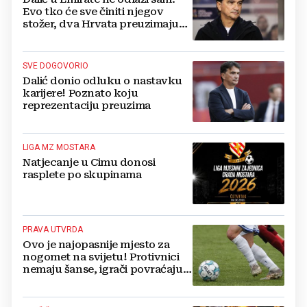
Evo tko će sve činiti njegov
stožer, dva Hrvata preuzimaju
druge ključne funkcije
SVE DOGOVORIO
Dalić donio odluku o nastavku
karijere! Poznato koju
reprezentaciju preuzima
LIGA MZ MOSTARA
Natjecanje u Cimu donosi
rasplete po skupinama
PRAVA UTVRDA
Ovo je najopasnije mjesto za
nogomet na svijetu! Protivnici
nemaju šanse, igrači povraćaju,
bore za zrak...