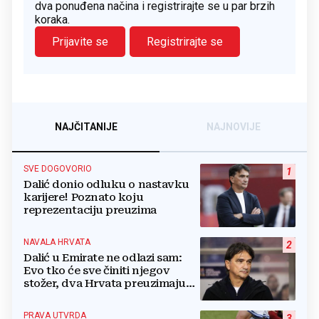
dva ponuđena načina i registrirajte se u par brzih
koraka.
Prijavite se
Registrirajte se
NAJČITANIJE
NAJNOVIJE
SVE DOGOVORIO
1
Dalić donio odluku o nastavku
karijere! Poznato koju
reprezentaciju preuzima
NAVALA HRVATA
2
Dalić u Emirate ne odlazi sam:
Evo tko će sve činiti njegov
stožer, dva Hrvata preuzimaju
druge ključne funkcije
PRAVA UTVRDA
3