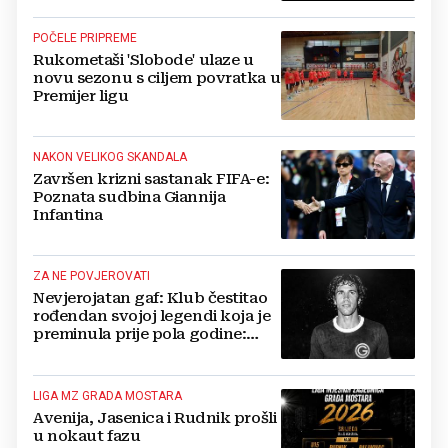
POČELE PRIPREME
Rukometaši 'Slobode' ulaze u
novu sezonu s ciljem povratka u
Premijer ligu
NAKON VELIKOG SKANDALA
Završen krizni sastanak FIFA-e:
Poznata sudbina Giannija
Infantina
ZA NE POVJEROVATI
Nevjerojatan gaf: Klub čestitao
rođendan svojoj legendi koja je
preminula prije pola godine:
'Neka ovaj novi ciklus...'
LIGA MZ GRADA MOSTARA
Avenija, Jasenica i Rudnik prošli
u nokaut fazu