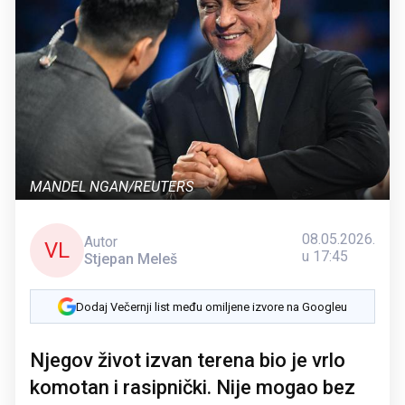
MANDEL NGAN/REUTERS
08.05.2026.
Autor
VL
u 17:45
Stjepan Meleš
Dodaj Večernji list među omiljene izvore na Googleu
Njegov život izvan terena bio je vrlo
komotan i rasipnički. Nije mogao bez