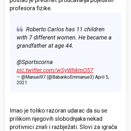
postao je predmet proučavanja pojedinih
profesora fizike.
Roberto Carlos has 11 children
with 7 different women. He became a
grandfather at age 44.
@Sportscorna
pic.twitter.com/wSyWhkmO57
— @Manuel97 (@BabankoEmmanue3)
April 5,
2021
Imao je toliko razoran udarac da su se
prilikom njegovih slobodnjaka nekad
protivnici znali i razbježati. Slovi za igrača