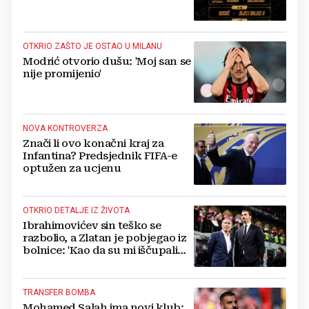
OTKRIO ZAŠTO JE OSTAO U MILANU
Modrić otvorio dušu: 'Moj san se
nije promijenio'
NOVA KONTROVERZA
Znači li ovo konačni kraj za
Infantina? Predsjednik FIFA-e
optužen za ucjenu
OTKRIO DETALJE IZ ŽIVOTA
Ibrahimovićev sin teško se
razbolio, a Zlatan je pobjegao iz
bolnice: 'Kao da su mi iščupali
srce'
TRANSFER BOMBA
Mohamed Salah ima novi klub: