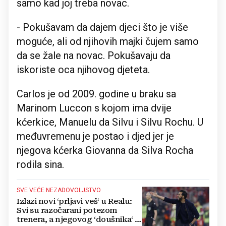
samo kad joj treba novac.
- Pokušavam da dajem djeci što je više
moguće, ali od njihovih majki čujem samo
da se žale na novac. Pokušavaju da
iskoriste oca njihovog djeteta.
Carlos je od 2009. godine u braku sa
Marinom Luccon s kojom ima dvije
kćerkice, Manuelu da Silvu i Silvu Rochu. U
međuvremenu je postao i djed jer je
njegova kćerka Giovanna da Silva Rocha
rodila sina.
SVE VEĆE NEZADOVOLJSTVO
Izlazi novi ‘prljavi veš‘ u Realu:
Svi su razočarani potezom
trenera, a njegovog ‘doušnika‘ -