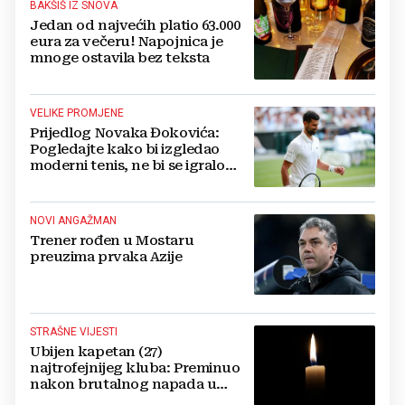
BAKŠIŠ IZ SNOVA
Jedan od najvećih platio 63.000
eura za večeru! Napojnica je
mnoge ostavila bez teksta
VELIKE PROMJENE
Prijedlog Novaka Đokovića:
Pogledajte kako bi izgledao
moderni tenis, ne bi se igralo
dulje od dva sata
NOVI ANGAŽMAN
Trener rođen u Mostaru
preuzima prvaka Azije
STRAŠNE VIJESTI
Ubijen kapetan (27)
najtrofejnijeg kluba: Preminuo
nakon brutalnog napada u
blizini svoje kuće