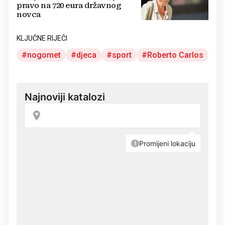
pravo na 720 eura državnog
novca
KLJUČNE RIJEČI
nogomet
djeca
sport
Roberto Carlos