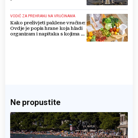
nuklearno oružje
VODIČ ZA PREHRANU NA VRUĆINAMA
Kako preživjeti paklene vrućine:
Ovdje je popis hrane koja hladi
organizam i napitaka s kojima si
činite 'medvjeđu uslugu'
Ne propustite