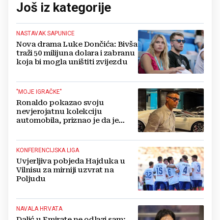
Još iz kategorije
NASTAVAK SAPUNICE
Nova drama Luke Dončića: Bivša
traži 50 milijuna dolara i zabranu
koja bi mogla uništiti zvijezdu
"MOJE IGRAČKE"
Ronaldo pokazao svoju
nevjerojatnu kolekciju
automobila, priznao je da je
prestao brojiti koliko ih ima!
KONFERENCIJSKA LIGA
Uvjerljiva pobjeda Hajduka u
Vilnisu za mirniji uzvrat na
Poljudu
NAVALA HRVATA
Dalić u Emirate ne odlazi sam: