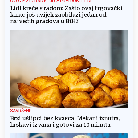
OVO JE 21 GRAD KOJI ĆE PRVI DOBITI LIDL
Lidl kreće s radom: Zašto ovaj trgovački
lanac još uvijek zaobilazi jedan od
najvećih gradova u BiH?
SAVRŠENI!
Brzi uštipci bez kvasca: Mekani iznutra,
hrskavi izvana i gotovi za 10 minuta