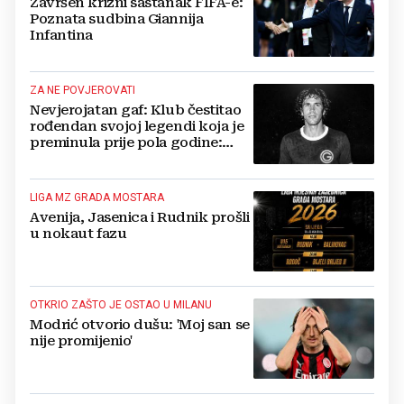
Završen krizni sastanak FIFA-e:
Poznata sudbina Giannija
Infantina
ZA NE POVJEROVATI
Nevjerojatan gaf: Klub čestitao
rođendan svojoj legendi koja je
preminula prije pola godine:
'Neka ovaj novi ciklus...'
LIGA MZ GRADA MOSTARA
Avenija, Jasenica i Rudnik prošli
u nokaut fazu
OTKRIO ZAŠTO JE OSTAO U MILANU
Modrić otvorio dušu: 'Moj san se
nije promijenio'