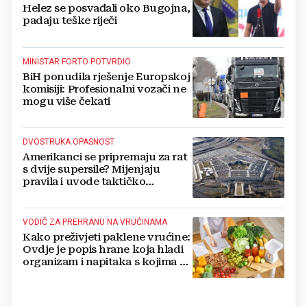
Helez se posvađali oko Bugojna,
padaju teške riječi
MINISTAR FORTO POTVRDIO
BiH ponudila rješenje Europskoj
komisiji: Profesionalni vozači ne
mogu više čekati
DVOSTRUKA OPASNOST
Amerikanci se pripremaju za rat
s dvije supersile? Mijenjaju
pravila i uvode taktičko
nuklearno oružje
VODIČ ZA PREHRANU NA VRUĆINAMA
Kako preživjeti paklene vrućine:
Ovdje je popis hrane koja hladi
organizam i napitaka s kojima si
činite 'medvjeđu uslugu'