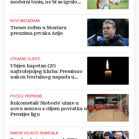
moderni tenis, ne bi se igralo
dulje od dva sata
NOVI ANGAŽMAN
Trener rođen u Mostaru
preuzima prvaka Azije
STRAŠNE VIJESTI
Ubijen kapetan (27)
najtrofejnijeg kluba: Preminuo
nakon brutalnog napada u
blizini svoje kuće
POČELE PRIPREME
Rukometaši 'Slobode' ulaze u
novu sezonu s ciljem povratka u
Premijer ligu
NAKON VELIKOG SKANDALA