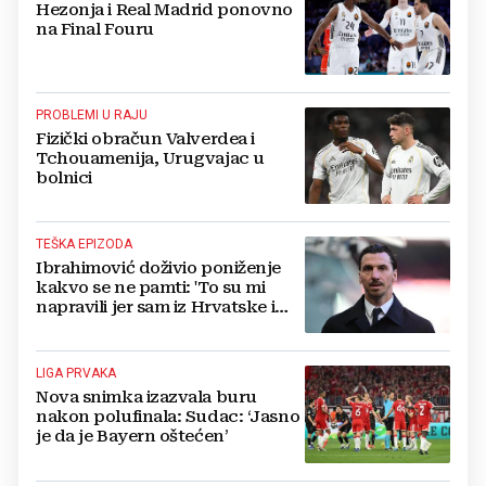
Hezonja i Real Madrid ponovno
na Final Fouru
PROBLEMI U RAJU
Fizički obračun Valverdea i
Tchouamenija, Urugvajac u
bolnici
TEŠKA EPIZODA
Ibrahimović doživio poniženje
kakvo se ne pamti: 'To su mi
napravili jer sam iz Hrvatske i
BiH!'
LIGA PRVAKA
Nova snimka izazvala buru
nakon polufinala: Sudac: ‘Jasno
je da je Bayern oštećen’