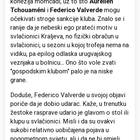
kohezija momčadi, uz to što
Aurelien
Tchouaméni
i
Federico Valverde
mogu
očekivati stroge sankcije kluba. Znalo se i
ranije da je nebeski ego prateći motiv u
svlačionici Kraljeva, no fizički obračun u
svlačionici, u sezoni u kojoj trofeja nema na
vidiku, pa epilog odlaska urugvajskog
veznjaka u bolnicu... Ono što vole zvati
"gospodskim klubom" palo je na niske
grane.
Doduše, Federico Valverde u svojoj objavi
poriče da je dobio udarac. Kaže, u trenutku
žestoke rasprave udario je glavom o stol ili
klupu u svlačionici. Misli i da su ovakvi
sukobi relativno uobičajena pojava u
nogometnom svijetu, ali i da ne bi smjeli