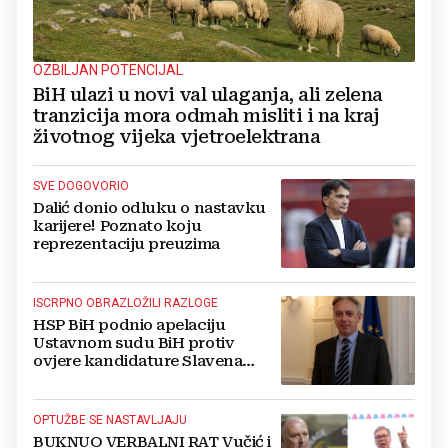
OZBILJAN POTENCIJAL
BiH ulazi u novi val ulaganja, ali zelena
tranzicija mora odmah misliti i na kraj
životnog vijeka vjetroelektrana
SVE DOGOVORIO
Dalić donio odluku o nastavku
karijere! Poznato koju
reprezentaciju preuzima
ISCRPNO OBRAZLOŽILI RAZLOGE
HSP BiH podnio apelaciju
Ustavnom sudu BiH protiv
ovjere kandidature Slavena
Kovačevića
OPTUŽBE SE NASTAVLJAJU
BUKNUO VERBALNI RAT Vučić i