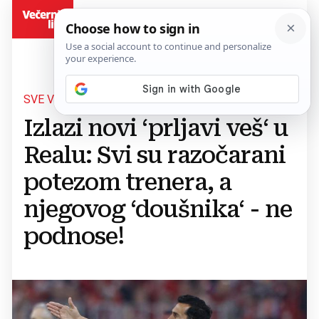
BiH
SVE VEĆE NEZADOVOLJSTVO
Izlazi novi ‘prljavi veš‘ u
Realu: Svi su razočarani
potezom trenera, a
njegovog ‘doušnika‘ - ne
podnose!