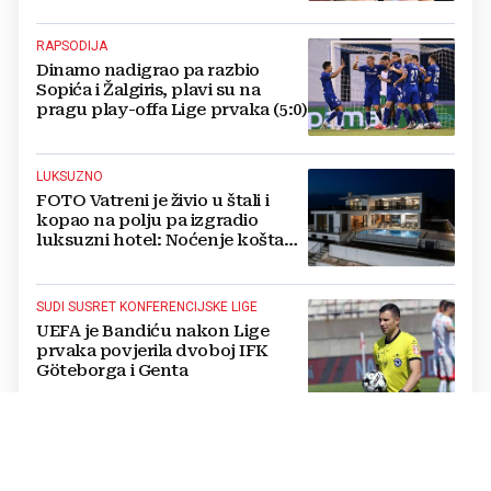
RAPSODIJA
Dinamo nadigrao pa razbio
Sopića i Žalgiris, plavi su na
pragu play-offa Lige prvaka (5:0)
LUKSUZNO
FOTO Vatreni je živio u štali i
kopao na polju pa izgradio
luksuzni hotel: Noćenje košta
1200 eura
SUDI SUSRET KONFERENCIJSKE LIGE
UEFA je Bandiću nakon Lige
prvaka povjerila dvoboj IFK
Göteborga i Genta
IZVANREDAN PODVIG
Poljski plivač prvi preplivao
Baltičko more od Švedske do