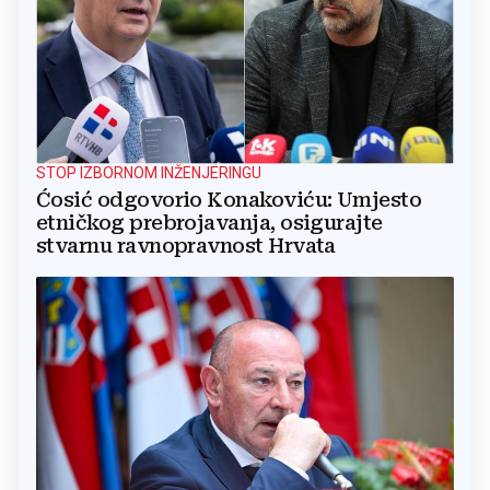
STOP IZBORNOM INŽENJERINGU
Ćosić odgovorio Konakoviću: Umjesto
etničkog prebrojavanja, osigurajte
stvarnu ravnopravnost Hrvata