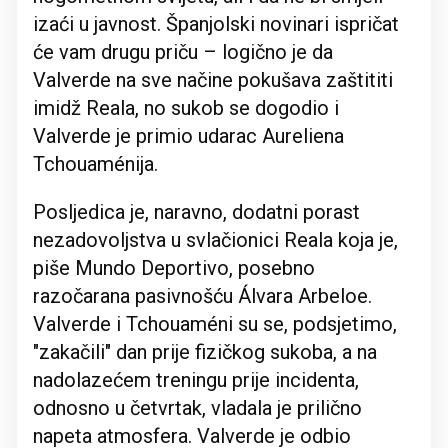
izaći u javnost. Španjolski novinari ispričat
će vam drugu priču – logično je da
Valverde na sve načine pokušava zaštititi
imidž Reala, no sukob se dogodio i
Valverde je primio udarac Aureliena
Tchouaménija.
Posljedica je, naravno, dodatni porast
nezadovoljstva u svlačionici Reala koja je,
piše Mundo Deportivo, posebno
razočarana pasivnošću Álvara Arbeloe.
Valverde i Tchouaméni su se, podsjetimo,
"zakačili" dan prije fizičkog sukoba, a na
nadolazećem treningu prije incidenta,
odnosno u četvrtak, vladala je prilično
napeta atmosfera. Valverde je odbio