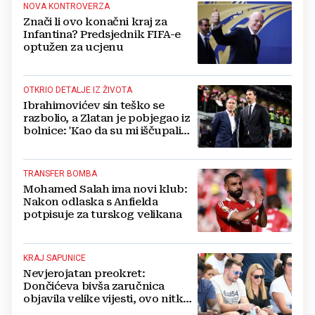
NOVA KONTROVERZA
Znači li ovo konačni kraj za
Infantina? Predsjednik FIFA-e
optužen za ucjenu
OTKRIO DETALJE IZ ŽIVOTA
Ibrahimovićev sin teško se
razbolio, a Zlatan je pobjegao iz
bolnice: 'Kao da su mi iščupali
srce'
TRANSFER BOMBA
Mohamed Salah ima novi klub:
Nakon odlaska s Anfielda
potpisuje za turskog velikana
KRAJ SAPUNICE
Nevjerojatan preokret:
Dončićeva bivša zaručnica
objavila velike vijesti, ovo nitko
nije očekivao!