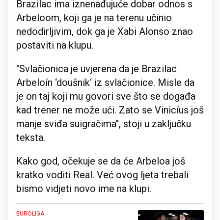
Brazilac ima iznenađujuće dobar odnos s
Arbeloom, koji ga je na terenu učinio
nedodirljivim, dok ga je Xabi Alonso znao
postaviti na klupu.
"Svlačionica je uvjerena da je Brazilac
Arbeloín ‘doušnik‘ iz svlačionice. Misle da
je on taj koji mu govori sve što se događa
kad trener ne može ući. Zato se Vinicíus još
manje sviđa suigračima", stoji u zaključku
teksta.
Kako god, očekuje se da će Arbeloa još
kratko voditi Real. Već ovog ljeta trebali
bismo vidjeti novo ime na klupi.
EUROLIGA