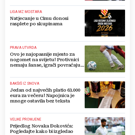
LIGA MZ MOSTARA
Natjecanje u Cimu donosi
rasplete po skupinama
PRAVA UTVRDA
Ovo je najopasnije mjesto za
nogomet na svijetu! Protivnici
nemaju šanse, igrači povraćaju,
bore za zrak...
BAKŠIŠ IZ SNOVA
Jedan od najvećih platio 63.000
eura za večeru! Napojnica je
mnoge ostavila bez teksta
VELIKE PROMJENE
Prijedlog Novaka Đokovića:
Pogledajte kako bi izgledao