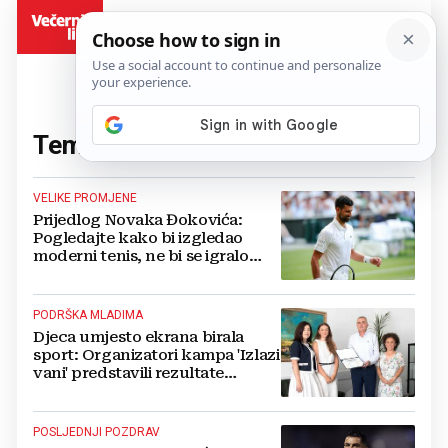
BiH
Tema:
sport
(217 članaka)
VELIKE PROMJENE
Prijedlog Novaka Đokovića:
Pogledajte kako bi izgledao
moderni tenis, ne bi se igralo
dulje od dva sata
PODRŠKA MLADIMA
Djeca umjesto ekrana birala
sport: Organizatori kampa 'Izlazi
vani' predstavili rezultate
projekta
POSLJEDNJI POZDRAV