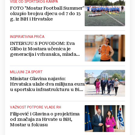
VIŠE OD SPORTSKOG KAMPA
FOTO ''Mostar Football Summer''
okupio brojnu djecu od 7 do 15
g. iz BiH i Hrvatske
INSPIRATIVNA PRIČA
INTERVJU S POVODOM: Eva
Glibo iz Mostara učenica je
generacija i vrhunska, mlada
sportašica
MILIJUNI ZA SPORT
Ministar Glavina najavio:
Hrvatska ulaže dva milijuna eura
u sportsku infrastrukturu u BiH!
Evo detalja...
VAŽNOST POTPORE VLADE RH
Filipović i Glavina o projektima
od značaja za Hrvate u BiH,
Mostar u fokusu