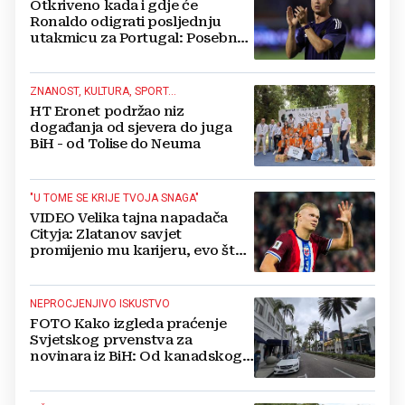
Otkriveno kada i gdje će
Ronaldo odigrati posljednju
utakmicu za Portugal: Posebno
je vezan za stadion
ZNANOST, KULTURA, SPORT...
HT Eronet podržao niz
događanja od sjevera do juga
BiH - od Tolise do Neuma
"U TOME SE KRIJE TVOJA SNAGA"
VIDEO Velika tajna napadača
Cityja: Zlatanov savjet
promijenio mu karijeru, evo što
mu je točno rekao!
NEPROCJENJIVO ISKUSTVO
FOTO Kako izgleda praćenje
Svjetskog prvenstva za
novinara iz BiH: Od kanadskog
reda do kalifornijskog spektakla