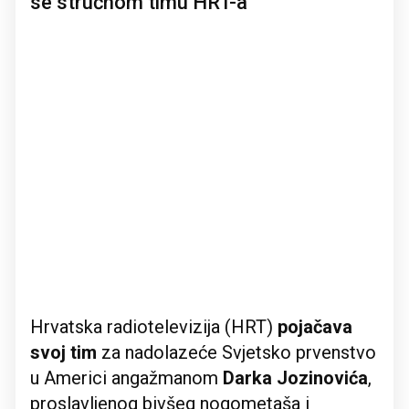
se stručnom timu HRT-a
Hrvatska radiotelevizija (HRT)
pojačava
svoj
tim
za nadolazeće Svjetsko prvenstvo
u Americi angažmanom
Darka Jozinovića
,
proslavljenog bivšeg nogometaša i