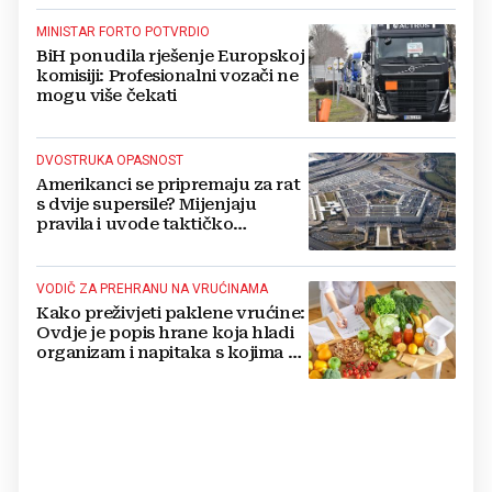
MINISTAR FORTO POTVRDIO
BiH ponudila rješenje Europskoj
komisiji: Profesionalni vozači ne
mogu više čekati
DVOSTRUKA OPASNOST
Amerikanci se pripremaju za rat
s dvije supersile? Mijenjaju
pravila i uvode taktičko
nuklearno oružje
VODIČ ZA PREHRANU NA VRUĆINAMA
Kako preživjeti paklene vrućine:
Ovdje je popis hrane koja hladi
organizam i napitaka s kojima si
činite 'medvjeđu uslugu'