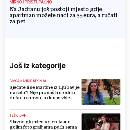
MIRNO I PRISTUPAČNO
Na Jadranu još postoji mjesto gdje
apartman možete naći za 35 eura, a ručati
za pet
Još iz kategorije
BIVŠA KANDIDATKINJA
Sjećate li se Martine iz 'Ljubav je
na selu'? Nije pronašla srodnu
dušu u showu, a danas više
ovako ne izgleda
TEŠKI DANI
Slavna glumica ucjenjivana
golim fotografijama pa ih sama