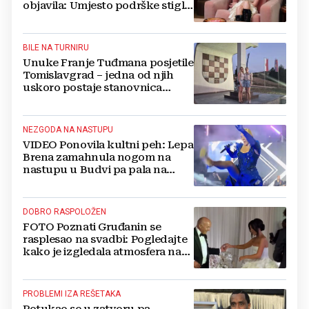
objavila: Umjesto podrške stigle
optužbe, 'Slomilo me'
BILE NA TURNIRU
Unuke Franje Tuđmana posjetile
Tomislavgrad – jedna od njih
uskoro postaje stanovnica
Mrkodola
NEZGODA NA NASTUPU
VIDEO Ponovila kultni peh: Lepa
Brena zamahnula nogom na
nastupu u Budvi pa pala na
pozornici
DOBRO RASPOLOŽEN
FOTO Poznati Gruđanin se
rasplesao na svadbi: Pogledajte
kako je izgledala atmosfera na
vjenčanju Tije Jurčić
PROBLEMI IZA REŠETAKA