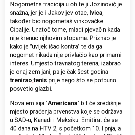
Nogometna tradicija u obitelji Jozinović je
snažna, jer je i Jakovljev otac,
Ivica
,
također bio nogometaš vinkovačke
Cibalije. Unatoč tome, mladi pjevač nikada
nije krenuo njihovim stopama. Priznao je
kako je "uvijek išao kontra" te da ga
nogomet nikada nije privlačio kao primarni
interes. Umjesto travnatog terena, izabrao
je onaj zemljani, pa je čak šest godina
trenirao
tenis
prije nego što se potpuno
posvetio glazbi.
Nova emisija "
Americana
" bit će središnje
mjesto praćenja prvenstva koje se održava
u SAD-u, Kanadi i Meksiku. Emitirat će se
40 dana na HTV 2, s početkom 10. lipnja, a