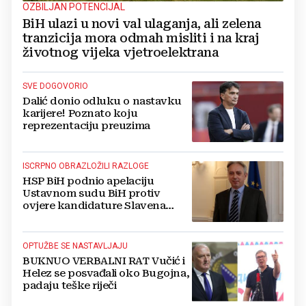
OZBILJAN POTENCIJAL
BiH ulazi u novi val ulaganja, ali zelena
tranzicija mora odmah misliti i na kraj
životnog vijeka vjetroelektrana
SVE DOGOVORIO
Dalić donio odluku o nastavku
karijere! Poznato koju
reprezentaciju preuzima
ISCRPNO OBRAZLOŽILI RAZLOGE
HSP BiH podnio apelaciju
Ustavnom sudu BiH protiv
ovjere kandidature Slavena
Kovačevića
OPTUŽBE SE NASTAVLJAJU
BUKNUO VERBALNI RAT Vučić i
Helez se posvađali oko Bugojna,
padaju teške riječi