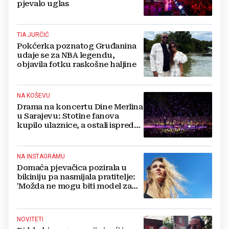
pjevalo uglas
TIA JURČIĆ
Pokćerka poznatog Gruđanina
udaje se za NBA legendu,
objavila fotku raskošne haljine
NA KOŠEVU
Drama na koncertu Dine Merlina
u Sarajevu: Stotine fanova
kupilo ulaznice, a ostali ispred
stadiona, evo što kaže
organizator
NA INSTAGRAMU
Domaća pjevačica pozirala u
bikiniju pa nasmijala pratitelje:
'Možda ne mogu biti model za
badiće, ali za britvice sam
stvorena'
NOVITETI