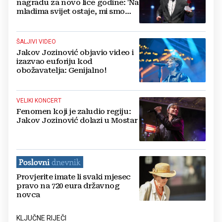
nagradu za novo lice godine: 'Na
mladima svijet ostaje, mi smo
budućnost'
ŠALJIVI VIDEO
Jakov Jozinović objavio video i
izazvao euforiju kod
obožavatelja: Genijalno!
VELIKI KONCERT
Fenomen koji je zaludio regiju:
Jakov Jozinović dolazi u Mostar
Provjerite imate li svaki mjesec
pravo na 720 eura državnog
novca
KLJUČNE RIJEČI