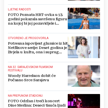
LJETNE RADOSTI
FOTO Poznata HRT-ovka u 53.
godini pokazala savršenu figuru
na kojoj bi joj pozavidjele i
znatno mlađe
OTVORENO JE PROGOVORILA
Potresna ispovijest glumice iz hit
Netflixove serije: Deset godina je
živjela u kultu, ona i suprug
imali su raspored za odnose...
NA 32. SARAJEVSKOM FILMSKOM
FESTIVALU
Woody Harrelson dobit će
Počasno Srce Sarajeva
NA PREPUNOM STADIONU
FOTO Održan i treći koncert
Dine Merlina: Deseci tisuća ljudi