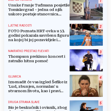
1
Unuke Franje Tuđmana posjetile
Tomislavgrad – jedna od njih
uskoro postaje stanovnica
Mrkodola
LJETNE RADOSTI
2
FOTO Poznata HRT-ovka u 53.
godini pokazala savršenu figuru
na kojoj bi joj pozavidjele i
znatno mlađe
NAKRATKO PRESTAO PJEVATI
3
Thompson prekinuo koncert i
zatražio hitnu pomoć
GLUMICA
4
Iznenadit će vas izgled Šefike iz
'Lud, zbunjen, normalan' u
stvarnom životu, kao i pravi
razlog njenog odlaska iz serije
DRUGA STRANA SLAVE
5
Bio je beskućnik i ovisnik, zbog