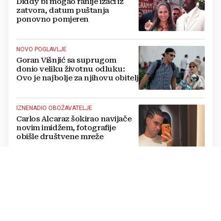
Diddy bi mogao ranije izaći iz
zatvora, datum puštanja
ponovno pomjeren
NOVO POGLAVLJE
Goran Višnjić sa suprugom
donio veliku životnu odluku:
Ovo je najbolje za njihovu obitelj
IZNENADIO OBOŽAVATELJE
Carlos Alcaraz šokirao navijače
novim imidžem, fotografije
obišle društvene mreže
„TRAG U BESKRAJU“
Koncert u Veloj Luci: Zapjevali
za Olivera Dragojevića pred
30.000 njegovih obožavatelja