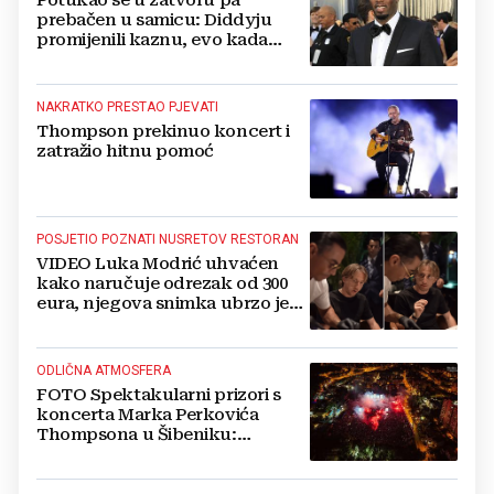
Potukao se u zatvoru pa
prebačen u samicu: Diddyju
promijenili kaznu, evo kada
zapravo izlazi na slobodu!
NAKRATKO PRESTAO PJEVATI
Thompson prekinuo koncert i
zatražio hitnu pomoć
POSJETIO POZNATI NUSRETOV RESTORAN
VIDEO Luka Modrić uhvaćen
kako naručuje odrezak od 300
eura, njegova snimka ubrzo je
postala viralna
ODLIČNA ATMOSFERA
FOTO Spektakularni prizori s
koncerta Marka Perkovića
Thompsona u Šibeniku:
Vatromet i skoro 30 000 ljudi