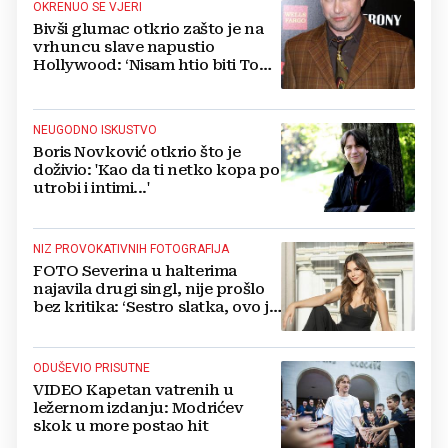
OKRENUO SE VJERI
Bivši glumac otkrio zašto je na
vrhuncu slave napustio
Hollywood: ‘Nisam htio biti Tom
Cruise‘
NEUGODNO ISKUSTVO
Boris Novković otkrio što je
doživio: 'Kao da ti netko kopa po
utrobi i intimi...'
NIZ PROVOKATIVNIH FOTOGRAFIJA
FOTO Severina u halterima
najavila drugi singl, nije prošlo
bez kritika: ‘Sestro slatka, ovo je
previše’
ODUŠEVIO PRISUTNE
VIDEO Kapetan vatrenih u
ležernom izdanju: Modrićev
skok u more postao hit