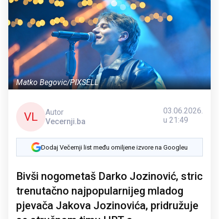
Matko Begovic/PIXSELL
03.06.2026.
Autor
VL
u 21:49
Vecernji.ba
Dodaj Večernji list među omiljene izvore na Googleu
Bivši nogometaš Darko Jozinović, stric
trenutačno najpopularnijeg mladog
pjevača Jakova Jozinovića, pridružuje