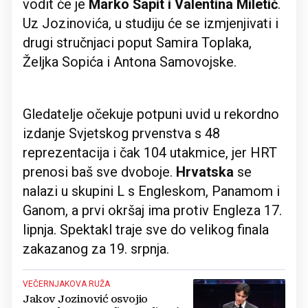
vodit će je
Marko Šapit i Valentina Miletić
.
Uz Jozinovića, u studiju će se izmjenjivati i
drugi stručnjaci poput Samira Toplaka,
Željka Sopića i Antona Samovojske.
Gledatelje očekuje potpuni uvid u rekordno
izdanje Svjetskog prvenstva s 48
reprezentacija i čak 104 utakmice, jer HRT
prenosi baš sve dvoboje.
Hrvatska
se
nalazi u skupini L s Engleskom, Panamom i
Ganom, a prvi okršaj ima protiv Engleza 17.
lipnja. Spektakl traje sve do velikog finala
zakazanog za 19. srpnja.
VEČERNJAKOVA RUŽA
Jakov Jozinović osvojio