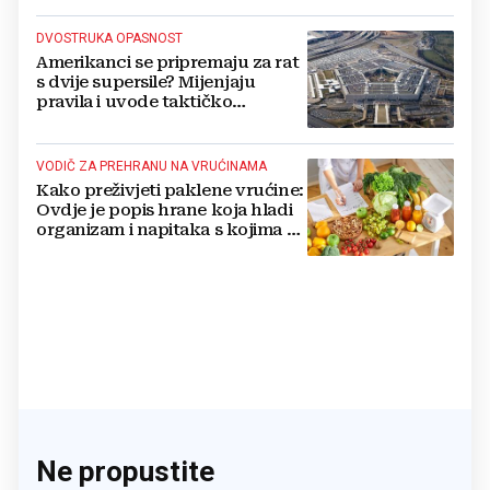
DVOSTRUKA OPASNOST
Amerikanci se pripremaju za rat
s dvije supersile? Mijenjaju
pravila i uvode taktičko
nuklearno oružje
VODIČ ZA PREHRANU NA VRUĆINAMA
Kako preživjeti paklene vrućine:
Ovdje je popis hrane koja hladi
organizam i napitaka s kojima si
činite 'medvjeđu uslugu'
Ne propustite