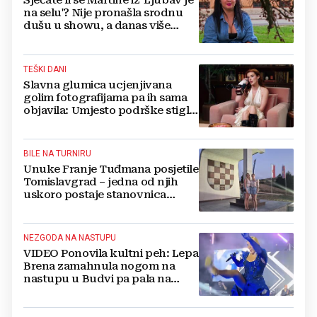
Sjećate li se Martine iz 'Ljubav je
na selu'? Nije pronašla srodnu
dušu u showu, a danas više
ovako ne izgleda
TEŠKI DANI
Slavna glumica ucjenjivana
golim fotografijama pa ih sama
objavila: Umjesto podrške stigle
optužbe, 'Slomilo me'
BILE NA TURNIRU
Unuke Franje Tuđmana posjetile
Tomislavgrad – jedna od njih
uskoro postaje stanovnica
Mrkodola
NEZGODA NA NASTUPU
VIDEO Ponovila kultni peh: Lepa
Brena zamahnula nogom na
nastupu u Budvi pa pala na
pozornici