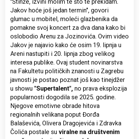
"Stinže, izvini molim te što te prekidam.
Jakov hoće još jedan termin", govori
glumac u mobitel, moleći glazbenika da
pomakne svoj koncert za dva dana kako bi
oslobodio Arenu za Jozinovića. Ovim video
Jakov je najavio kako će osim 19. lipnja u
Areni nastupiti i 20. lipnja zbog velikog
interesa publike. Ovaj student novinarstva
na Fakultetu političkih znanosti u Zagrebu
javnosti je postao poznat još kao tinejdžer
u showu
"Supertalent",
no prava eksplozija
popularnosti dogodila se 2025. godine.
Njegove emotivne obrade hitova
regionalnih velikana poput Đorđa
Balaševića, Olivera Dragojevića i Zdravka
Čolića postale su
viralne na društvenim