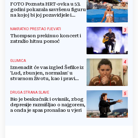
FOTO Poznata HRT-ovka u 53.
godini pokazala savršenu figuru
na kojoj bi joj pozavidjele i
znatno mlađe
NAKRATKO PRESTAO PJEVATI
3
Thompson prekinuo koncert i
zatražio hitnu pomoć
GLUMICA
4
Iznenadit će vas izgled Šefike iz
'Lud, zbunjen, normalan' u
stvarnom životu, kao i pravi
razlog njenog odlaska iz serije
DRUGA STRANA SLAVE
5
Bio je beskućnik i ovisnik, zbog
depresije razmišljao o najgorem,
a onda je spas pronašao u vjeri