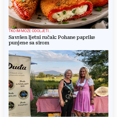
TKO IM MOŽE ODOLJETI...
Savršen ljetni ručak: Pohane paprike
punjene sa sirom