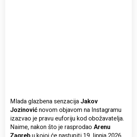
Mlada glazbena senzacija
Jakov
Jozinović
novom objavom na Instagramu
izazvao je pravu euforiju kod obožavatelja.
Naime, nakon što je rasprodao
Arenu
Zagreb
u kojoj će nastupiti 19. lipnja 2026.