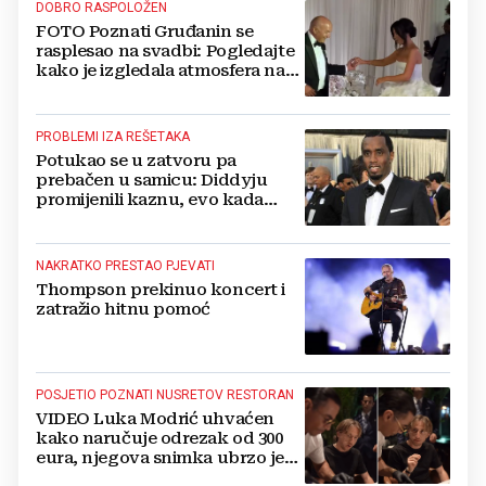
DOBRO RASPOLOŽEN
FOTO Poznati Gruđanin se
rasplesao na svadbi: Pogledajte
kako je izgledala atmosfera na
vjenčanju Tije Jurčić
PROBLEMI IZA REŠETAKA
Potukao se u zatvoru pa
prebačen u samicu: Diddyju
promijenili kaznu, evo kada
zapravo izlazi na slobodu!
NAKRATKO PRESTAO PJEVATI
Thompson prekinuo koncert i
zatražio hitnu pomoć
POSJETIO POZNATI NUSRETOV RESTORAN
VIDEO Luka Modrić uhvaćen
kako naručuje odrezak od 300
eura, njegova snimka ubrzo je
postala viralna