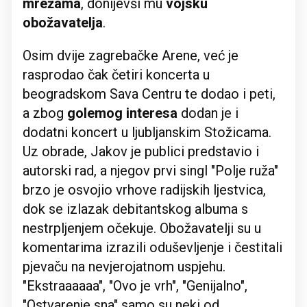
mrežama
, donijevši mu
vojsku
obožavatelja
.
Osim dvije zagrebačke Arene, već je
rasprodao čak četiri koncerta u
beogradskom Sava Centru te dodao i peti,
a zbog
golemog interesa
dodan je i
dodatni koncert u ljubljanskim Stožicama.
Uz obrade, Jakov je publici predstavio i
autorski rad, a njegov prvi singl "Polje ruža"
brzo je osvojio vrhove radijskih ljestvica,
dok se izlazak debitantskog albuma s
nestrpljenjem očekuje. Obožavatelji su u
komentarima izrazili oduševljenje i čestitali
pjevaču na nevjerojatnom uspjehu.
"Ekstraaaaaa", "Ovo je vrh", "Genijalno",
"Ostvarenje sna" samo su neki od