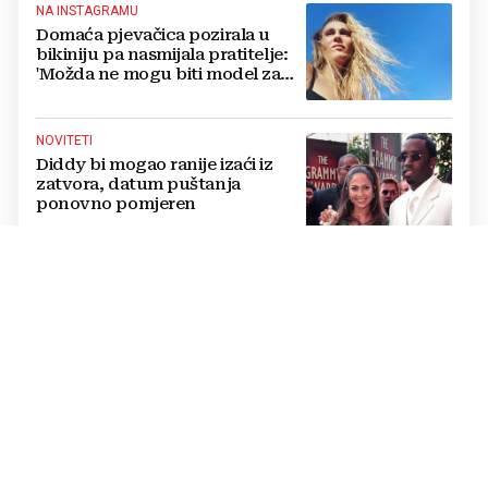
NA INSTAGRAMU
Domaća pjevačica pozirala u
bikiniju pa nasmijala pratitelje:
'Možda ne mogu biti model za
badiće, ali za britvice sam
stvorena'
NOVITETI
Diddy bi mogao ranije izaći iz
zatvora, datum puštanja
ponovno pomjeren
NOVO POGLAVLJE
Goran Višnjić sa suprugom
donio veliku životnu odluku:
Ovo je najbolje za njihovu obitelj
IZNENADIO OBOŽAVATELJE
Carlos Alcaraz šokirao navijače
novim imidžem, fotografije
obišle društvene mreže