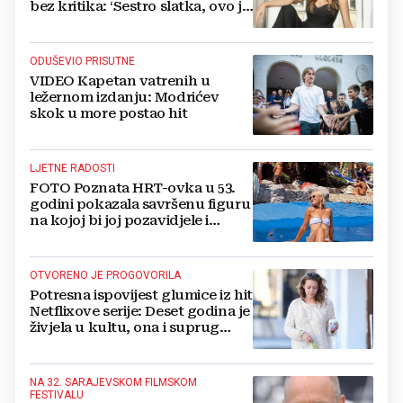
bez kritika: ‘Sestro slatka, ovo je
previše’
ODUŠEVIO PRISUTNE
VIDEO Kapetan vatrenih u
ležernom izdanju: Modrićev
skok u more postao hit
LJETNE RADOSTI
FOTO Poznata HRT-ovka u 53.
godini pokazala savršenu figuru
na kojoj bi joj pozavidjele i
znatno mlađe
OTVORENO JE PROGOVORILA
Potresna ispovijest glumice iz hit
Netflixove serije: Deset godina je
živjela u kultu, ona i suprug
imali su raspored za odnose...
NA 32. SARAJEVSKOM FILMSKOM
FESTIVALU