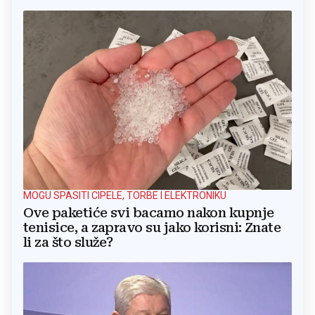
MOGU SPASITI CIPELE, TORBE I ELEKTRONIKU
Ove paketiće svi bacamo nakon kupnje
tenisice, a zapravo su jako korisni: Znate
li za što služe?