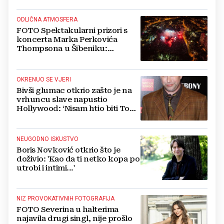
ODLIČNA ATMOSFERA
FOTO Spektakularni prizori s
koncerta Marka Perkovića
Thompsona u Šibeniku:
Vatromet i skoro 30 000 ljudi
OKRENUO SE VJERI
Bivši glumac otkrio zašto je na
vrhuncu slave napustio
Hollywood: ‘Nisam htio biti Tom
Cruise‘
NEUGODNO ISKUSTVO
Boris Novković otkrio što je
doživio: 'Kao da ti netko kopa po
utrobi i intimi...'
NIZ PROVOKATIVNIH FOTOGRAFIJA
FOTO Severina u halterima
najavila drugi singl, nije prošlo