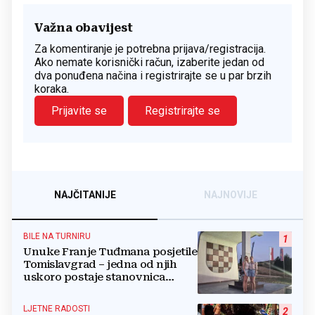
Važna obavijest
Za komentiranje je potrebna prijava/registracija.
Ako nemate korisnički račun, izaberite jedan od
dva ponuđena načina i registrirajte se u par brzih
koraka.
Prijavite se
Registrirajte se
NAJČITANIJE
NAJNOVIJE
BILE NA TURNIRU
1
Unuke Franje Tuđmana posjetile
Tomislavgrad – jedna od njih
uskoro postaje stanovnica
Mrkodola
LJETNE RADOSTI
2