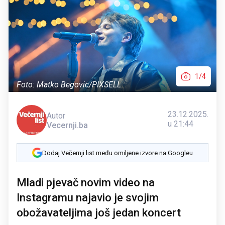
1/4
Foto: Matko Begovic/PIXSELL
23.12.2025.
Autor
u 21:44
Vecernji.ba
Dodaj Večernji list među omiljene izvore na Googleu
Mladi pjevač novim video na
Instagramu najavio je svojim
obožavateljima još jedan koncert