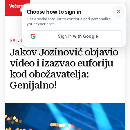
BiH
ŠALJIVI VIDEO
Jakov Jozinović objavio
video i izazvao euforiju
kod obožavatelja:
Genijalno!