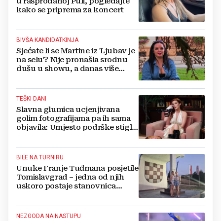
u rasprodanoj Puli, pogledajte
kako se priprema za koncert
BIVŠA KANDIDATKINJA
Sjećate li se Martine iz 'Ljubav je
na selu'? Nije pronašla srodnu
dušu u showu, a danas više
ovako ne izgleda
TEŠKI DANI
Slavna glumica ucjenjivana
golim fotografijama pa ih sama
objavila: Umjesto podrške stigle
optužbe, 'Slomilo me'
BILE NA TURNIRU
Unuke Franje Tuđmana posjetile
Tomislavgrad – jedna od njih
uskoro postaje stanovnica
Mrkodola
NEZGODA NA NASTUPU