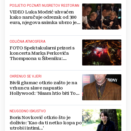
POSJETIO POZNATI NUSRETOV RESTORAN
VIDEO Luka Modrić uhvaćen
kako naručuje odrezak od 300
eura, njegova snimka ubrzo je
postala viralna
ODLIČNA ATMOSFERA
FOTO Spektakularni prizori s
koncerta Marka Perkovića
Thompsona u Šibeniku:
Vatromet i skoro 30 000 ljudi
OKRENUO SE VJERI
Bivši glumac otkrio zašto je na
vrhuncu slave napustio
Hollywood: ‘Nisam htio biti Tom
Cruise‘
NEUGODNO ISKUSTVO
Boris Novković otkrio što je
doživio: 'Kao da ti netko kopa po
utrobi i intimi...'