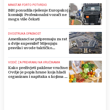
MINISTAR FORTO POTVRDIO
BiH ponudila rješenje Europskoj
komisiji: Profesionalni vozači ne
mogu više čekati
DVOSTRUKA OPASNOST
Amerikanci se pripremaju za rat
s dvije supersile? Mijenjaju
pravila i uvode taktičko
nuklearno oružje
VODIČ ZA PREHRANU NA VRUĆINAMA
Kako preživjeti paklene vrućine:
Ovdje je popis hrane koja hladi
organizam i napitaka s kojima si
činite 'medvjeđu uslugu'