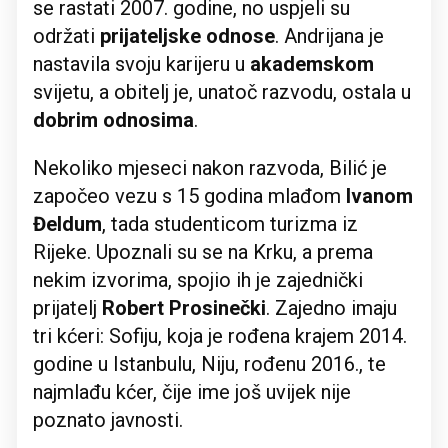
se rastati 2007. godine, no uspjeli su
održati
prijateljske odnose
. Andrijana je
nastavila svoju karijeru u
akademskom
svijetu, a obitelj je, unatoč razvodu, ostala u
dobrim odnosima
.
Nekoliko mjeseci nakon razvoda, Bilić je
započeo vezu s 15 godina mlađom
Ivanom
Đeldum
, tada studenticom turizma iz
Rijeke. Upoznali su se na Krku, a prema
nekim izvorima, spojio ih je zajednički
prijatelj
Robert Prosinečki
. Zajedno imaju
tri kćeri: Sofiju, koja je rođena krajem 2014.
godine u Istanbulu, Niju, rođenu 2016., te
najmlađu kćer, čije ime još uvijek nije
poznato javnosti.