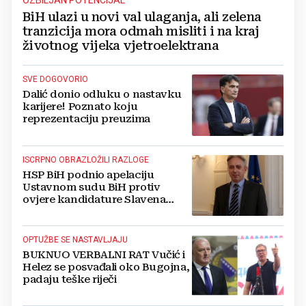
OZBILJAN POTENCIJAL
BiH ulazi u novi val ulaganja, ali zelena
tranzicija mora odmah misliti i na kraj
životnog vijeka vjetroelektrana
SVE DOGOVORIO
Dalić donio odluku o nastavku
karijere! Poznato koju
reprezentaciju preuzima
ISCRPNO OBRAZLOŽILI RAZLOGE
HSP BiH podnio apelaciju
Ustavnom sudu BiH protiv
ovjere kandidature Slavena
Kovačevića
OPTUŽBE SE NASTAVLJAJU
BUKNUO VERBALNI RAT Vučić i
Helez se posvađali oko Bugojna,
padaju teške riječi