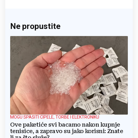
Ne propustite
MOGU SPASITI CIPELE, TORBE I ELEKTRONIKU
Ove paketiće svi bacamo nakon kupnje
tenisice, a zapravo su jako korisni: Znate
li za što služe?