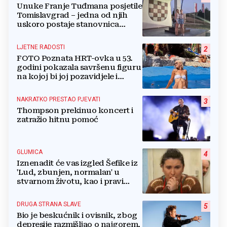
Unuke Franje Tuđmana posjetile
Tomislavgrad – jedna od njih
uskoro postaje stanovnica
Mrkodola
LJETNE RADOSTI
2
FOTO Poznata HRT-ovka u 53.
godini pokazala savršenu figuru
na kojoj bi joj pozavidjele i
znatno mlađe
NAKRATKO PRESTAO PJEVATI
3
Thompson prekinuo koncert i
zatražio hitnu pomoć
GLUMICA
4
Iznenadit će vas izgled Šefike iz
'Lud, zbunjen, normalan' u
stvarnom životu, kao i pravi
razlog njenog odlaska iz serije
DRUGA STRANA SLAVE
5
Bio je beskućnik i ovisnik, zbog
depresije razmišljao o najgorem,