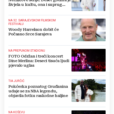
Netflixove serije: Deset godina je
živjela u kultu, ona i suprug
imali su raspored za odnose...
NA 32. SARAJEVSKOM FILMSKOM
FESTIVALU
Woody Harrelson dobit će
Počasno Srce Sarajeva
NA PREPUNOM STADIONU
FOTO Održan i treći koncert
Dine Merlina: Deseci tisuća ljudi
pjevalo uglas
TIA JURČIĆ
Pokćerka poznatog Gruđanina
udaje se za NBA legendu,
objavila fotku raskošne haljine
NA KOŠEVU