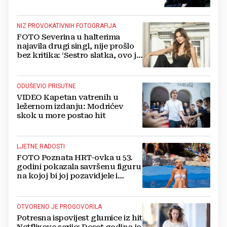
NIZ PROVOKATIVNIH FOTOGRAFIJA
FOTO Severina u halterima
najavila drugi singl, nije prošlo
bez kritika: ‘Sestro slatka, ovo je
previše’
ODUŠEVIO PRISUTNE
VIDEO Kapetan vatrenih u
ležernom izdanju: Modrićev
skok u more postao hit
LJETNE RADOSTI
FOTO Poznata HRT-ovka u 53.
godini pokazala savršenu figuru
na kojoj bi joj pozavidjele i
znatno mlađe
OTVORENO JE PROGOVORILA
Potresna ispovijest glumice iz hit