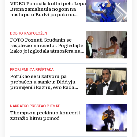
VIDEO Ponovila kultni peh: Lepa
Brena zamahnula nogom na
nastupu u Budvi pa pala na
pozornici
DOBRO RASPOLOŽEN
FOTO Poznati Gruđanin se
rasplesao na svadbi: Pogledajte
kako je izgledala atmosfera na
vjenčanju Tije Jurčić
PROBLEMI IZA REŠETAKA
Potukao se u zatvoru pa
prebačen u samicu: Diddyju
promijenili kaznu, evo kada
zapravo izlazi na slobodu!
NAKRATKO PRESTAO PJEVATI
Thompson prekinuo koncert i
zatražio hitnu pomoć