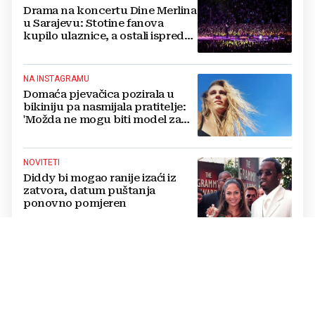
Drama na koncertu Dine Merlina
u Sarajevu: Stotine fanova
kupilo ulaznice, a ostali ispred
stadiona, evo što kaže
organizator
NA INSTAGRAMU
Domaća pjevačica pozirala u
bikiniju pa nasmijala pratitelje:
'Možda ne mogu biti model za
badiće, ali za britvice sam
stvorena'
NOVITETI
Diddy bi mogao ranije izaći iz
zatvora, datum puštanja
ponovno pomjeren
NOVO POGLAVLJE
Goran Višnjić sa suprugom
donio veliku životnu odluku:
Ovo je najbolje za njihovu obitelj