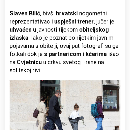
Slaven Bilić
, bivši
hrvatski
nogometni
reprezentativac i
uspješni trener
, jučer je
uhvaćen
u javnosti tijekom
obiteljskog
izlaska
. Iako je poznat po rijetkim javnim
pojavama s obitelji, ovaj put fotografi su ga
fotkali dok je
s partnericom i kćerima
išao
na
Cvjetnicu
u crkvu svetog Frane na
splitskoj rivi.