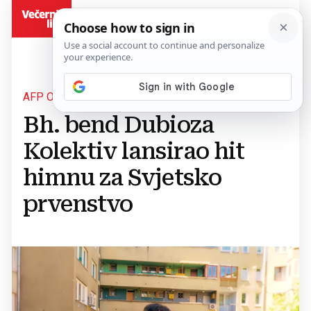
BiH
AFP O REPREZENTACIJI BIH
Bh. bend Dubioza
Kolektiv lansirao hit
himnu za Svjetsko
prvenstvo