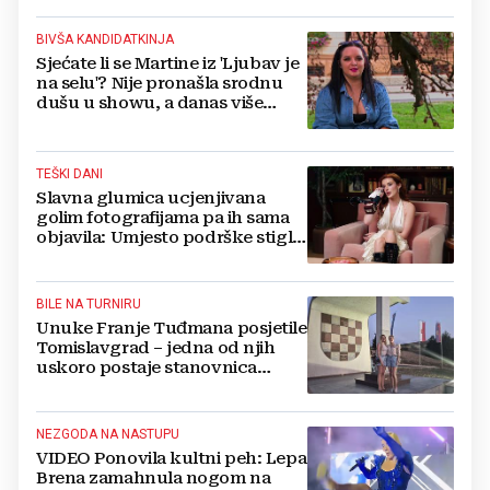
BIVŠA KANDIDATKINJA
Sjećate li se Martine iz 'Ljubav je
na selu'? Nije pronašla srodnu
dušu u showu, a danas više
ovako ne izgleda
TEŠKI DANI
Slavna glumica ucjenjivana
golim fotografijama pa ih sama
objavila: Umjesto podrške stigle
optužbe, 'Slomilo me'
BILE NA TURNIRU
Unuke Franje Tuđmana posjetile
Tomislavgrad – jedna od njih
uskoro postaje stanovnica
Mrkodola
NEZGODA NA NASTUPU
VIDEO Ponovila kultni peh: Lepa
Brena zamahnula nogom na