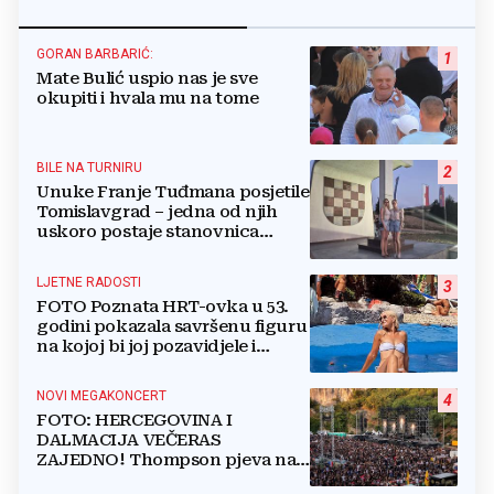
GORAN BARBARIĆ:
1
Mate Bulić uspio nas je sve
okupiti i hvala mu na tome
BILE NA TURNIRU
2
Unuke Franje Tuđmana posjetile
Tomislavgrad – jedna od njih
uskoro postaje stanovnica
Mrkodola
LJETNE RADOSTI
3
FOTO Poznata HRT-ovka u 53.
godini pokazala savršenu figuru
na kojoj bi joj pozavidjele i
znatno mlađe
NOVI MEGAKONCERT
4
FOTO: HERCEGOVINA I
DALMACIJA VEČERAS
ZAJEDNO! Thompson pjeva na
Gospinom dolcu