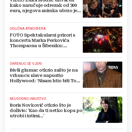
kako naručuje odrezak od 300
eura, njegova snimka ubrzo je
postala viralna
ODLIČNA ATMOSFERA
FOTO Spektakularni prizori s
koncerta Marka Perkovića
Thompsona u Šibeniku:
Vatromet i skoro 30 000 ljudi
OKRENUO SE VJERI
Bivši glumac otkrio zašto je na
vrhuncu slave napustio
Hollywood: ‘Nisam htio biti Tom
Cruise‘
NEUGODNO ISKUSTVO
Boris Novković otkrio što je
doživio: 'Kao da ti netko kopa po
utrobi i intimi...'