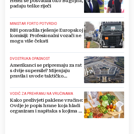
Helez se posvađali oko Bugojna,
padaju teške riječi
MINISTAR FORTO POTVRDIO
BiH ponudila rješenje Europskoj
komisiji: Profesionalni vozači ne
mogu više čekati
DVOSTRUKA OPASNOST
Amerikanci se pripremaju za rat
s dvije supersile? Mijenjaju
pravila i uvode taktičko
nuklearno oružje
VODIČ ZA PREHRANU NA VRUĆINAMA
Kako preživjeti paklene vrućine:
Ovdje je popis hrane koja hladi
organizam i napitaka s kojima si
činite 'medvjeđu uslugu'