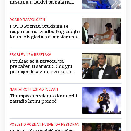
nastupu u Budvi pa pala na
pozornici
DOBRO RASPOLOŽEN
FOTO Poznati Gruđanin se
rasplesao na svadbi: Pogledajte
kako je izgledala atmosfera na
vjenčanju Tije Jurčić
PROBLEMI IZA REŠETAKA
Potukao se u zatvoru pa
prebačen u samicu: Diddyju
promijenili kaznu, evo kada
zapravo izlazi na slobodu!
NAKRATKO PRESTAO PJEVATI
Thompson prekinuo koncert i
zatražio hitnu pomoć
POSJETIO POZNATI NUSRETOV RESTORAN
VIDEO Luka Modrić uhvaćen