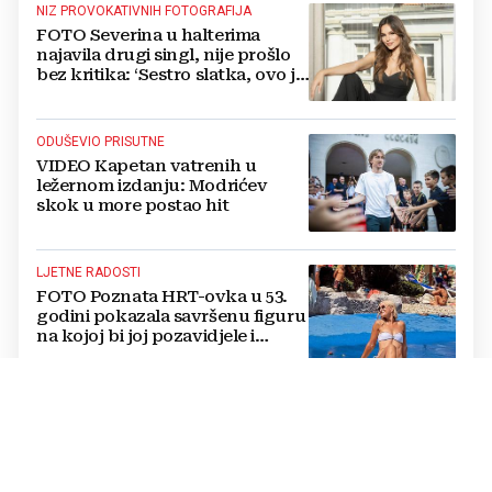
NIZ PROVOKATIVNIH FOTOGRAFIJA
FOTO Severina u halterima
najavila drugi singl, nije prošlo
bez kritika: ‘Sestro slatka, ovo je
previše’
ODUŠEVIO PRISUTNE
VIDEO Kapetan vatrenih u
ležernom izdanju: Modrićev
skok u more postao hit
LJETNE RADOSTI
FOTO Poznata HRT-ovka u 53.
godini pokazala savršenu figuru
na kojoj bi joj pozavidjele i
znatno mlađe
OTVORENO JE PROGOVORILA
Potresna ispovijest glumice iz hit
Netflixove serije: Deset godina je
živjela u kultu, ona i suprug
imali su raspored za odnose...