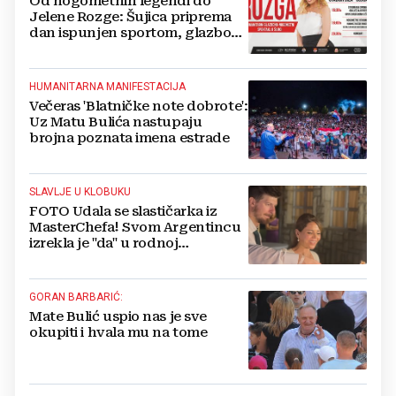
Od nogometnih legendi do
Jelene Rozge: Šujica priprema
dan ispunjen sportom, glazbom
i humanosti
HUMANITARNA MANIFESTACIJA
Večeras 'Blatničke note dobrote':
Uz Matu Bulića nastupaju
brojna poznata imena estrade
SLAVLJE U KLOBUKU
FOTO Udala se slastičarka iz
MasterChefa! Svom Argentincu
izrekla je "da" u rodnoj
Hercegovini
GORAN BARBARIĆ:
Mate Bulić uspio nas je sve
okupiti i hvala mu na tome