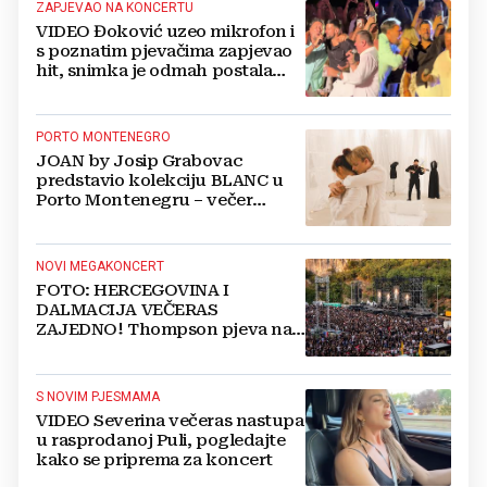
ZAPJEVAO NA KONCERTU
VIDEO Đoković uzeo mikrofon i
s poznatim pjevačima zapjevao
hit, snimka je odmah postala
viralna
PORTO MONTENEGRO
JOAN by Josip Grabovac
predstavio kolekciju BLANC u
Porto Montenegru – večer
mode, umjetnosti i luksuza u
Boka Place Gallery
NOVI MEGAKONCERT
FOTO: HERCEGOVINA I
DALMACIJA VEČERAS
ZAJEDNO! Thompson pjeva na
Gospinom dolcu
S NOVIM PJESMAMA
VIDEO Severina večeras nastupa
u rasprodanoj Puli, pogledajte
kako se priprema za koncert