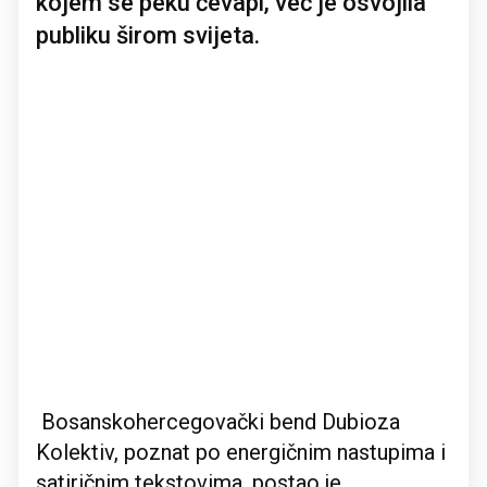
kojem se peku ćevapi, već je osvojila
publiku širom svijeta.
Bosanskohercegovački bend Dubioza
Kolektiv, poznat po energičnim nastupima i
satiričnim tekstovima, postao je