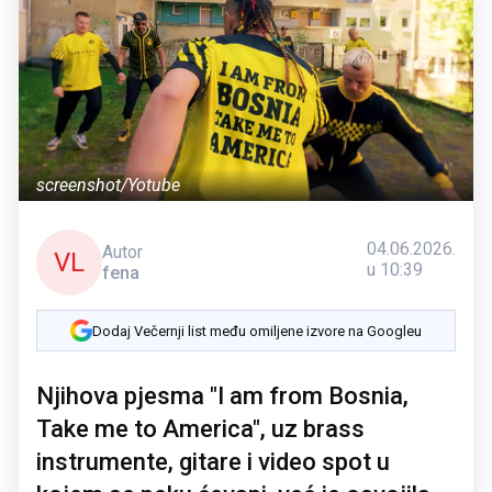
screenshot/Yotube
04.06.2026.
Autor
VL
u 10:39
fena
Dodaj Večernji list među omiljene izvore na Googleu
Njihova pjesma "I am from Bosnia,
Take me to America", uz brass
instrumente, gitare i video spot u