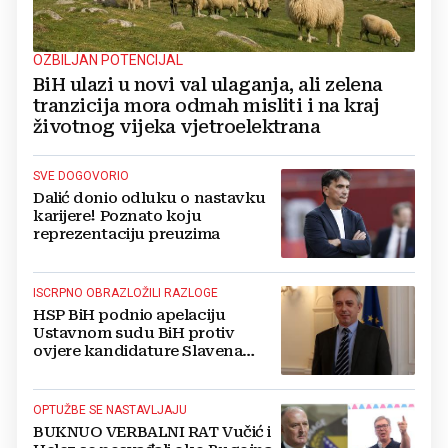
OZBILJAN POTENCIJAL
BiH ulazi u novi val ulaganja, ali zelena
tranzicija mora odmah misliti i na kraj
životnog vijeka vjetroelektrana
SVE DOGOVORIO
Dalić donio odluku o nastavku
karijere! Poznato koju
reprezentaciju preuzima
ISCRPNO OBRAZLOŽILI RAZLOGE
HSP BiH podnio apelaciju
Ustavnom sudu BiH protiv
ovjere kandidature Slavena
Kovačevića
OPTUŽBE SE NASTAVLJAJU
BUKNUO VERBALNI RAT Vučić i