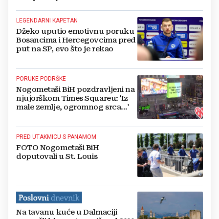
LEGENDARNI KAPETAN
Džeko uputio emotivnu poruku
Bosancima i Hercegovcima pred
put na SP, evo što je rekao
PORUKE PODRŠKE
Nogometaši BiH pozdravljeni na
njujorškom Times Squareu: 'Iz
male zemlje, ogromnog srca...'
PRED UTAKMICU S PANAMOM
FOTO Nogometaši BiH
doputovali u St. Louis
Na tavanu kuće u Dalmaciji