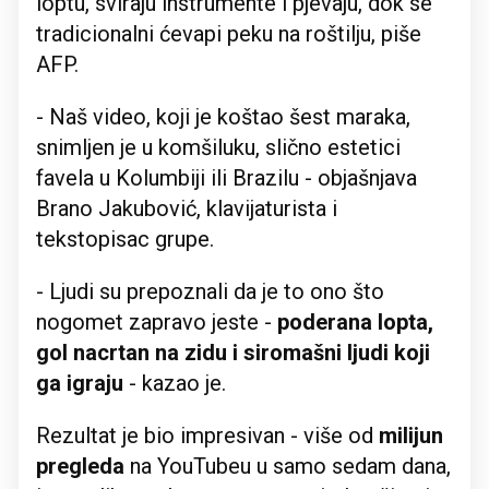
loptu, sviraju instrumente i pjevaju, dok se
tradicionalni ćevapi peku na roštilju, piše
AFP.
- Naš video, koji je koštao šest maraka,
snimljen je u komšiluku, slično estetici
favela u Kolumbiji ili Brazilu - objašnjava
Brano Jakubović, klavijaturista i
tekstopisac grupe.
- Ljudi su prepoznali da je to ono što
nogomet zapravo jeste -
poderana lopta,
gol nacrtan na zidu i siromašni ljudi koji
ga igraju
- kazao je.
Rezultat je bio impresivan - više od
milijun
pregleda
na YouTubeu u samo sedam dana,