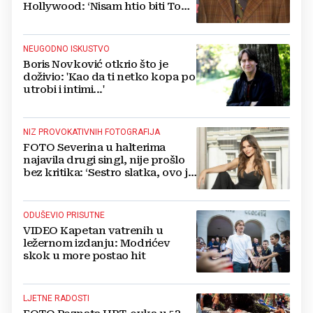
Hollywood: ‘Nisam htio biti Tom
Cruise‘
NEUGODNO ISKUSTVO
Boris Novković otkrio što je
doživio: 'Kao da ti netko kopa po
utrobi i intimi...'
NIZ PROVOKATIVNIH FOTOGRAFIJA
FOTO Severina u halterima
najavila drugi singl, nije prošlo
bez kritika: ‘Sestro slatka, ovo je
previše’
ODUŠEVIO PRISUTNE
VIDEO Kapetan vatrenih u
ležernom izdanju: Modrićev
skok u more postao hit
LJETNE RADOSTI