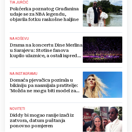
TIA JURČIĆ
Pokćerka poznatog Gruđanina
udaje se za NBA legendu,
objavila fotku raskošne haljine
NA KOŠEVU
Drama na koncertu Dine Merlina
u Sarajevu: Stotine fanova
kupilo ulaznice, a ostali ispred
stadiona, evo što kaže
organizator
NA INSTAGRAMU
Domaća pjevačica pozirala u
bikiniju pa nasmijala pratitelje:
'Možda ne mogu biti model za
badiće, ali za britvice sam
stvorena'
NOVITETI
Diddy bi mogao ranije izaći iz
zatvora, datum puštanja
ponovno pomjeren