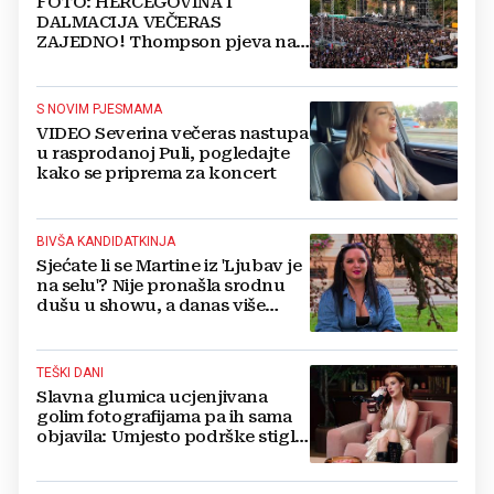
FOTO: HERCEGOVINA I
DALMACIJA VEČERAS
ZAJEDNO! Thompson pjeva na
Gospinom dolcu
S NOVIM PJESMAMA
VIDEO Severina večeras nastupa
u rasprodanoj Puli, pogledajte
kako se priprema za koncert
BIVŠA KANDIDATKINJA
Sjećate li se Martine iz 'Ljubav je
na selu'? Nije pronašla srodnu
dušu u showu, a danas više
ovako ne izgleda
TEŠKI DANI
Slavna glumica ucjenjivana
golim fotografijama pa ih sama
objavila: Umjesto podrške stigle
optužbe, 'Slomilo me'