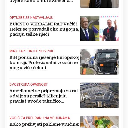
ovjere kandidature Slavena
Kovačevića
OPTUŽBE SE NASTAVLJAJU
BUKNUO VERBALNI RAT Vučić i
Helez se posvađali oko Bugojna,
padaju teške riječi
MINISTAR FORTO POTVRDIO
BiH ponudila rješenje Europskoj
komisiji: Profesionalni vozači ne
mogu više čekati
DVOSTRUKA OPASNOST
Amerikanci se pripremaju za rat
s dvije supersile? Mijenjaju
pravila i uvode taktičko
nuklearno oružje
VODIČ ZA PREHRANU NA VRUĆINAMA
Kako preživjeti paklene vrućine: