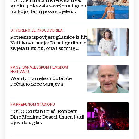
FOTO Poznata HRT-ovka u 53.
godini pokazala savršenu figuru
na kojoj bi joj pozavidjele i
znatno mlađe
OTVORENO JE PROGOVORILA
Potresna ispovijest glumice iz hit
Netflixove serije: Deset godina je
živjela u kultu, ona i suprug
imali su raspored za odnose...
NA 32. SARAJEVSKOM FILMSKOM
FESTIVALU
Woody Harrelson dobit će
Počasno Srce Sarajeva
NA PREPUNOM STADIONU
FOTO Održan i treći koncert
Dine Merlina: Deseci tisuća ljudi
pjevalo uglas