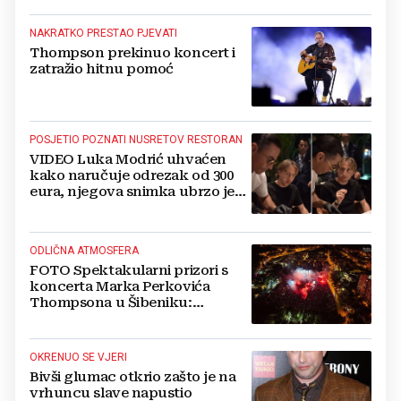
NAKRATKO PRESTAO PJEVATI
Thompson prekinuo koncert i
zatražio hitnu pomoć
POSJETIO POZNATI NUSRETOV RESTORAN
VIDEO Luka Modrić uhvaćen
kako naručuje odrezak od 300
eura, njegova snimka ubrzo je
postala viralna
ODLIČNA ATMOSFERA
FOTO Spektakularni prizori s
koncerta Marka Perkovića
Thompsona u Šibeniku:
Vatromet i skoro 30 000 ljudi
OKRENUO SE VJERI
Bivši glumac otkrio zašto je na
vrhuncu slave napustio