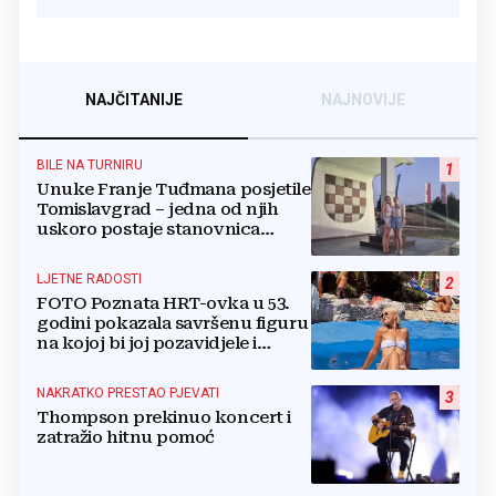
NAJČITANIJE
NAJNOVIJE
BILE NA TURNIRU
1
Unuke Franje Tuđmana posjetile
Tomislavgrad – jedna od njih
uskoro postaje stanovnica
Mrkodola
LJETNE RADOSTI
2
FOTO Poznata HRT-ovka u 53.
godini pokazala savršenu figuru
na kojoj bi joj pozavidjele i
znatno mlađe
NAKRATKO PRESTAO PJEVATI
3
Thompson prekinuo koncert i
zatražio hitnu pomoć