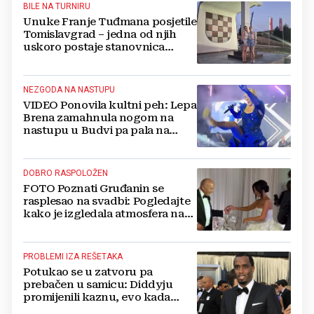
BILE NA TURNIRU
Unuke Franje Tuđmana posjetile
Tomislavgrad – jedna od njih
uskoro postaje stanovnica
Mrkodola
NEZGODA NA NASTUPU
VIDEO Ponovila kultni peh: Lepa
Brena zamahnula nogom na
nastupu u Budvi pa pala na
pozornici
DOBRO RASPOLOŽEN
FOTO Poznati Gruđanin se
rasplesao na svadbi: Pogledajte
kako je izgledala atmosfera na
vjenčanju Tije Jurčić
PROBLEMI IZA REŠETAKA
Potukao se u zatvoru pa
prebačen u samicu: Diddyju
promijenili kaznu, evo kada
zapravo izlazi na slobodu!