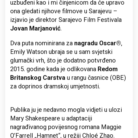
uzbuđeni kao i mi činjenicom da će upravo
ona gledati njihove filmove u Sarajevu –
izjavio je direktor Sarajevo Film Festivala
Jovan Marjanović
.
Dva puta nominirana za
nagradu Oscar®
,
Emily Watson ubraja se u sam svjetski
glumački vrh, što je dodatno potvrđeno
2015. godine kada je odlikovana
Redom
Britanskog Carstva
u rangu časnice (OBE)
za doprinos dramskoj umjetnosti.
Publika ju je nedavno mogla vidjeti u ulozi
Mary Shakespeare u adaptaciji
nagrađivanog povijesnog romana Maggie
O’Farrell „Hamnet“, u režiji Chloé Zhao.