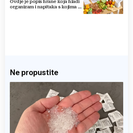
Ovdje je popis hrane koja hladi
organizam i napitaka s kojima si
činite 'medvjeđu uslugu'
Ne propustite