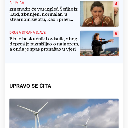
GLUMICA
4
Iznenadit će vas izgled Šefike iz
'Lud, zbunjen, normalan' u
stvarnom životu, kao i pravi
razlog njenog odlaska iz serije
DRUGA STRANA SLAVE
5
Bio je beskućnik i ovisnik, zbog
depresije razmišljao o najgorem,
a onda je spas pronašao u vjeri
UPRAVO SE ČITA