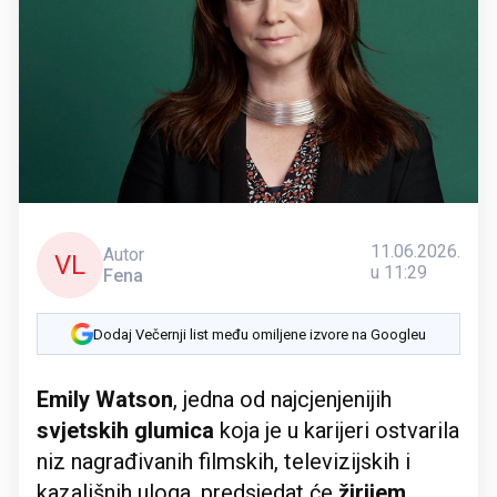
11.06.2026.
Autor
VL
u 11:29
Fena
Dodaj Večernji list među omiljene izvore na Googleu
Emily Watson
, jedna od najcjenjenijih
svjetskih glumica
koja je u karijeri ostvarila
niz nagrađivanih filmskih, televizijskih i
kazališnih uloga, predsjedat će
žirijem