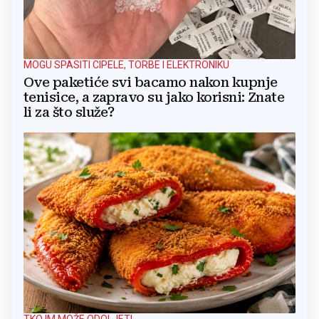
MOGU SPASITI CIPELE, TORBE I ELEKTRONIKU
Ove paketiće svi bacamo nakon kupnje
tenisice, a zapravo su jako korisni: Znate
li za što služe?