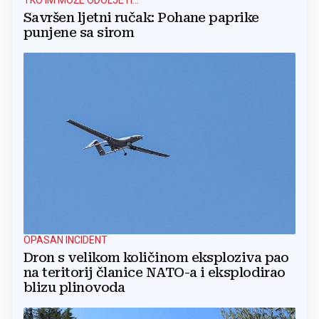
TKO IM MOŽE ODOLJETI...
Savršen ljetni ručak: Pohane paprike
punjene sa sirom
OPASAN INCIDENT
Dron s velikom količinom eksploziva pao
na teritorij članice NATO-a i eksplodirao
blizu plinovoda