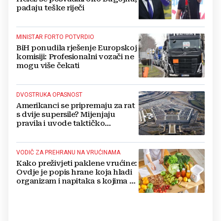
padaju teške riječi
MINISTAR FORTO POTVRDIO
BiH ponudila rješenje Europskoj
komisiji: Profesionalni vozači ne
mogu više čekati
DVOSTRUKA OPASNOST
Amerikanci se pripremaju za rat
s dvije supersile? Mijenjaju
pravila i uvode taktičko
nuklearno oružje
VODIČ ZA PREHRANU NA VRUĆINAMA
Kako preživjeti paklene vrućine:
Ovdje je popis hrane koja hladi
organizam i napitaka s kojima si
činite 'medvjeđu uslugu'