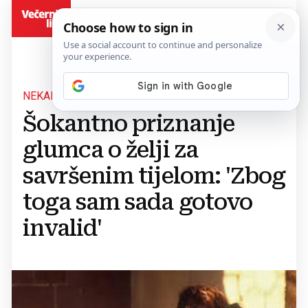
BiH
NEKADAŠNJA ZVIJEZDA ROMANTIČNIH KOMEDIJA
Šokantno priznanje
glumca o želji za
savršenim tijelom: 'Zbog
toga sam sada gotovo
invalid'