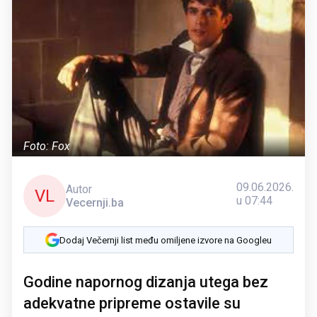
Foto: Fox
09.06.2026.
Autor
VL
u 07:44
Vecernji.ba
Dodaj Večernji list među omiljene izvore na Googleu
Godine napornog dizanja utega bez
adekvatne pripreme ostavile su