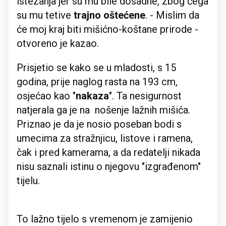
istezanja jer su mu bile dosadne, zbog čega
su mu tetive
trajno oštećene
. - Mislim da
će moj kraj biti mišićno-koštane prirode -
otvoreno je kazao.
Prisjetio se kako se u mladosti, s 15
godina, prije naglog rasta na 193 cm,
osjećao kao "
nakaza
". Ta nesigurnost
natjerala ga je na nošenje lažnih mišića.
Priznao je da je nosio poseban bodi s
umecima za stražnjicu, listove i ramena,
čak i pred kamerama, a da redatelji nikada
nisu saznali istinu o njegovu "izgrađenom"
tijelu.
To lažno tijelo s vremenom je zamijenio