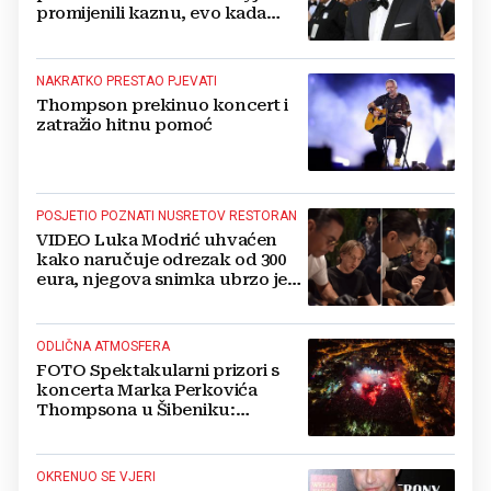
promijenili kaznu, evo kada
zapravo izlazi na slobodu!
NAKRATKO PRESTAO PJEVATI
Thompson prekinuo koncert i
zatražio hitnu pomoć
POSJETIO POZNATI NUSRETOV RESTORAN
VIDEO Luka Modrić uhvaćen
kako naručuje odrezak od 300
eura, njegova snimka ubrzo je
postala viralna
ODLIČNA ATMOSFERA
FOTO Spektakularni prizori s
koncerta Marka Perkovića
Thompsona u Šibeniku:
Vatromet i skoro 30 000 ljudi
OKRENUO SE VJERI