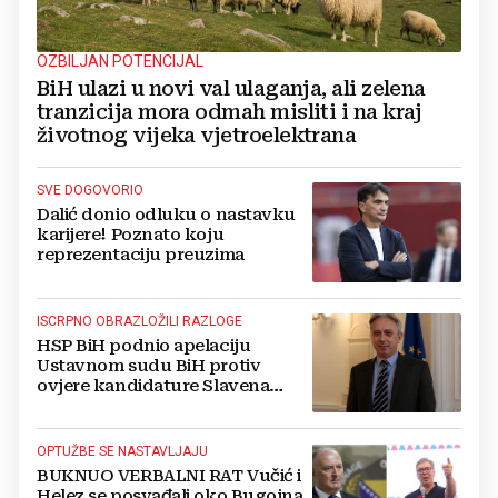
OZBILJAN POTENCIJAL
BiH ulazi u novi val ulaganja, ali zelena
tranzicija mora odmah misliti i na kraj
životnog vijeka vjetroelektrana
SVE DOGOVORIO
Dalić donio odluku o nastavku
karijere! Poznato koju
reprezentaciju preuzima
ISCRPNO OBRAZLOŽILI RAZLOGE
HSP BiH podnio apelaciju
Ustavnom sudu BiH protiv
ovjere kandidature Slavena
Kovačevića
OPTUŽBE SE NASTAVLJAJU
BUKNUO VERBALNI RAT Vučić i
Helez se posvađali oko Bugojna,