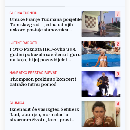
BILE NA TURNIRU
1
Unuke Franje Tuđmana posjetile
Tomislavgrad – jedna od njih
uskoro postaje stanovnica
Mrkodola
LJETNE RADOSTI
2
FOTO Poznata HRT-ovka u 53.
godini pokazala savršenu figuru
na kojoj bi joj pozavidjele i
znatno mlađe
NAKRATKO PRESTAO PJEVATI
3
Thompson prekinuo koncert i
zatražio hitnu pomoć
GLUMICA
4
Iznenadit će vas izgled Šefike iz
'Lud, zbunjen, normalan' u
stvarnom životu, kao i pravi
razlog njenog odlaska iz serije