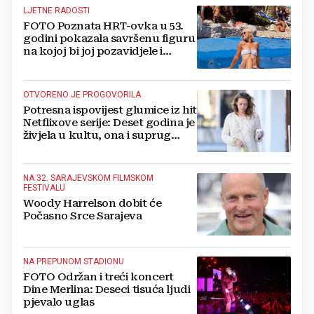
LJETNE RADOSTI
FOTO Poznata HRT-ovka u 53.
godini pokazala savršenu figuru
na kojoj bi joj pozavidjele i
znatno mlađe
OTVORENO JE PROGOVORILA
Potresna ispovijest glumice iz hit
Netflixove serije: Deset godina je
živjela u kultu, ona i suprug
imali su raspored za odnose...
NA 32. SARAJEVSKOM FILMSKOM
FESTIVALU
Woody Harrelson dobit će
Počasno Srce Sarajeva
NA PREPUNOM STADIONU
FOTO Održan i treći koncert
Dine Merlina: Deseci tisuća ljudi
pjevalo uglas