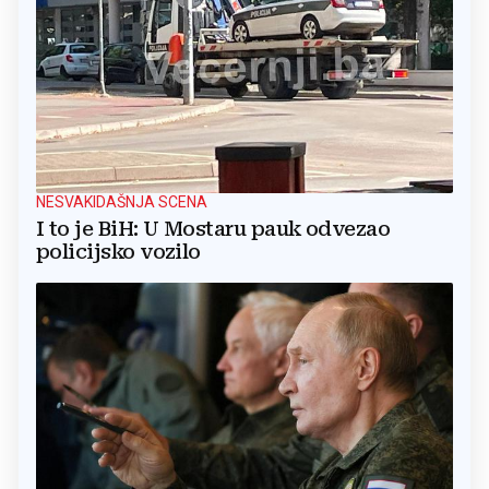
NESVAKIDAŠNJA SCENA
I to je BiH: U Mostaru pauk odvezao
policijsko vozilo