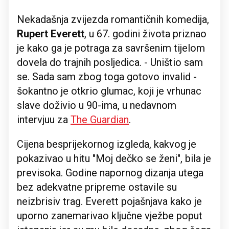
Nekadašnja zvijezda romantičnih komedija,
Rupert Everett
, u 67. godini života priznao
je kako ga je potraga za savršenim tijelom
dovela do trajnih posljedica. - Uništio sam
se. Sada sam zbog toga gotovo invalid -
šokantno je otkrio glumac, koji je vrhunac
slave doživio u 90-ima, u nedavnom
intervjuu za
The Guardian
.
Cijena besprijekornog izgleda, kakvog je
pokazivao u hitu "Moj dečko se ženi", bila je
previsoka. Godine napornog dizanja utega
bez adekvatne pripreme ostavile su
neizbrisiv trag. Everett pojašnjava kako je
uporno zanemarivao ključne vježbe poput