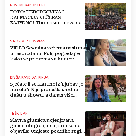
NOVI MEGAKONCERT
FOTO: HERCEGOVINA I
DALMACIJA VEČERAS
ZAJEDNO! Thompson pjeva na
Gospinom dolcu
S NOVIM PJESMAMA
VIDEO Severina večeras nastupa
u rasprodanoj Puli, pogledajte
kako se priprema za koncert
BIVŠA KANDIDATKINJA
Sjećate li se Martine iz 'Ljubav je
na selu'? Nije pronašla srodnu
dušu u showu, a danas više
ovako ne izgleda
TEŠKI DANI
Slavna glumica ucjenjivana
golim fotografijama pa ih sama
objavila: Umjesto podrške stigle