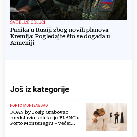
SVE BLIŽE ODLUCI
Panika u Rusiji zbog novih planova
Kremlja: Pogledajte što se događa u
Armeniji
Još iz kategorije
PORTO MONTENEGRO
JOAN by Josip Grabovac
predstavio kolekciju BLANC u
Porto Montenegru – večer
mode, umjetnosti i luksuza u
Boka Place Gallery