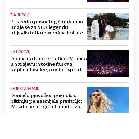
TIA JURČIĆ
Pokćerka poznatog Gruđanina
udaje se za NBA legendu,
objavila fotku raskošne haljine
NA KOŠEVU
Drama na koncertu Dine Merlina
u Sarajevu: Stotine fanova
kupilo ulaznice, a ostali ispred
stadiona, evo što kaže
organizator
NA INSTAGRAMU
Domaća pjevačica pozirala u
bikiniju pa nasmijala pratitelje:
'Možda ne mogu biti model za
badiće, ali za britvice sam
stvorena'
NOVITETI
Diddy bi mogao ranije izaći iz
zatvora, datum puštanja