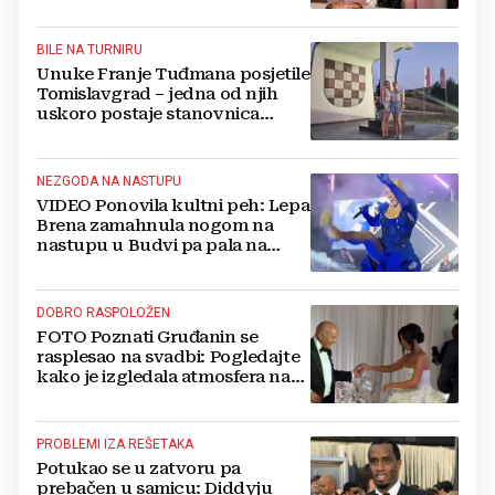
optužbe, 'Slomilo me'
BILE NA TURNIRU
Unuke Franje Tuđmana posjetile
Tomislavgrad – jedna od njih
uskoro postaje stanovnica
Mrkodola
NEZGODA NA NASTUPU
VIDEO Ponovila kultni peh: Lepa
Brena zamahnula nogom na
nastupu u Budvi pa pala na
pozornici
DOBRO RASPOLOŽEN
FOTO Poznati Gruđanin se
rasplesao na svadbi: Pogledajte
kako je izgledala atmosfera na
vjenčanju Tije Jurčić
PROBLEMI IZA REŠETAKA
Potukao se u zatvoru pa
prebačen u samicu: Diddyju