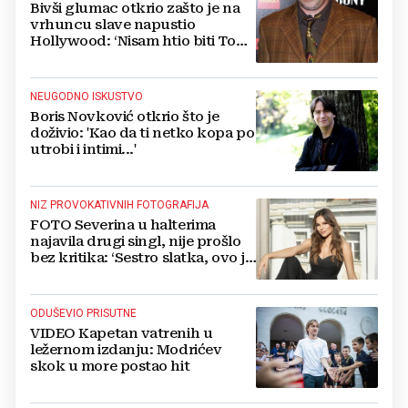
Bivši glumac otkrio zašto je na
vrhuncu slave napustio
Hollywood: ‘Nisam htio biti Tom
Cruise‘
NEUGODNO ISKUSTVO
Boris Novković otkrio što je
doživio: 'Kao da ti netko kopa po
utrobi i intimi...'
NIZ PROVOKATIVNIH FOTOGRAFIJA
FOTO Severina u halterima
najavila drugi singl, nije prošlo
bez kritika: ‘Sestro slatka, ovo je
previše’
ODUŠEVIO PRISUTNE
VIDEO Kapetan vatrenih u
ležernom izdanju: Modrićev
skok u more postao hit