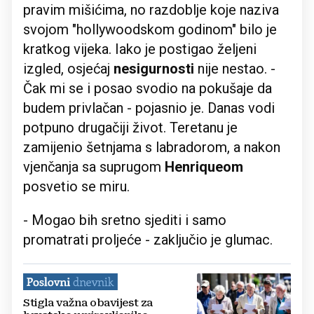
pravim mišićima, no razdoblje koje naziva
svojom "hollywoodskom godinom" bilo je
kratkog vijeka. Iako je postigao željeni
izgled, osjećaj
nesigurnosti
nije nestao. -
Čak mi se i posao svodio na pokušaje da
budem privlačan - pojasnio je. Danas vodi
potpuno drugačiji život. Teretanu je
zamijenio šetnjama s labradorom, a nakon
vjenčanja sa suprugom
Henriqueom
posvetio se miru.
- Mogao bih sretno sjediti i samo
promatrati proljeće - zaključio je glumac.
Stigla važna obavijest za