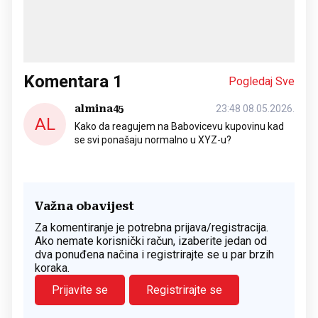
Komentara
1
Pogledaj Sve
almina45
23:48 08.05.2026.
AL
Kako da reagujem na Babovicevu kupovinu kad
se svi ponašaju normalno u XYZ-u?
Važna obavijest
Za komentiranje je potrebna prijava/registracija.
Ako nemate korisnički račun, izaberite jedan od
dva ponuđena načina i registrirajte se u par brzih
koraka.
Prijavite se
Registrirajte se