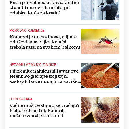
Bivša provalnica otkriva: 'Jedna
stvar bi me uvijek odbila pri
odabiru kuća za krađu'
PRIRODNO RJEŠENJE
Komarci je ne podnose, a ljude
oduševljava: Biljka koja bi
trebala rasti na svakom balkonu
NEZAOBILAZAN DIO ZIMNICE
Pripremite najukusniji ajvar ove
jeseni: Pogledajte koji tajni
sastojak bake dodaju za savršen
okus
U TRI KORAKA
Voćne mušice stalno se vraćaju?
Kuhar otkrio trik kojim ih
možete zauvijek ukloniti