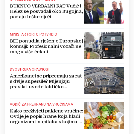
BUKNUO VERBALNI RAT Vučić i
Helez se posvađali oko Bugojna,
padaju teške riječi
MINISTAR FORTO POTVRDIO
BiH ponudila rješenje Europskoj
komisiji: Profesionalni vozači ne
mogu više čekati
DVOSTRUKA OPASNOST
Amerikanci se pripremaju za rat
s dvije supersile? Mijenjaju
pravila i uvode taktičko
nuklearno oružje
VODIČ ZA PREHRANU NA VRUĆINAMA
Kako preživjeti paklene vrućine:
Ovdje je popis hrane koja hladi
organizam i napitaka s kojima si
činite 'medvjeđu uslugu'