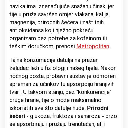
navika ima iznenađujuće snažan učinak, jer
tijelu pruža savršen omjer vlakana, kalija,
magnezija, prirodnih šećera i zaštitnih
antioksidansa koji nježno pokreću
organizam bez potrebe za kofeinom ili
teškim doručkom, prenosi
Metropolitan
.
Tajna konzumacije datulja na prazan
želudac leži u fiziologiji našeg tijela. Nakon
noćnog posta, probavni sustav je odmoren i
spreman za učinkovitu apsorpciju hranjivih
tvari. U takvom stanju, bez "konkurencije"
druge hrane, tijelo može maksimalno
iskoristiti sve što datulje nude.
Prirodni
šećeri
- glukoza, fruktoza i saharoza - brzo
se apsorbiraju i pružaju trenutačan, ali i