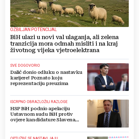
OZBILJAN POTENCIJAL
BiH ulazi u novi val ulaganja, ali zelena
tranzicija mora odmah misliti i na kraj
životnog vijeka vjetroelektrana
SVE DOGOVORIO
Dalić donio odluku o nastavku
karijere! Poznato koju
reprezentaciju preuzima
ISCRPNO OBRAZLOŽILI RAZLOGE
HSP BiH podnio apelaciju
Ustavnom sudu BiH protiv
ovjere kandidature Slavena
Kovačevića
OPTUŽBE SE NASTAVLJAJU