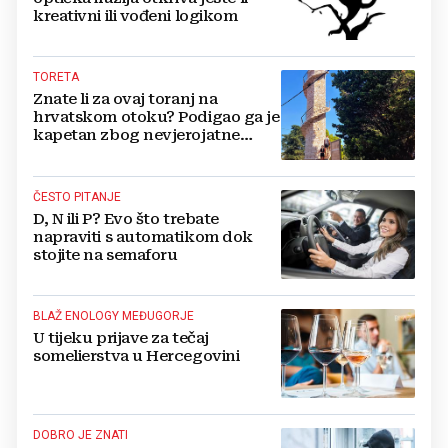
kreativni ili vođeni logikom
TORETA
Znate li za ovaj toranj na
hrvatskom otoku? Podigao ga je
kapetan zbog nevjerojatne
ljubavne priče
ČESTO PITANJE
D, N ili P? Evo što trebate
napraviti s automatikom dok
stojite na semaforu
BLAŽ ENOLOGY MEĐUGORJE
U tijeku prijave za tečaj
somelierstva u Hercegovini
DOBRO JE ZNATI