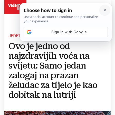
BiH
JEDETE LI GA REDOVITO?
Ovo je jedno od
najzdravijih voća na
svijetu: Samo jedan
zalogaj na prazan
želudac za tijelo je kao
dobitak na lutriji