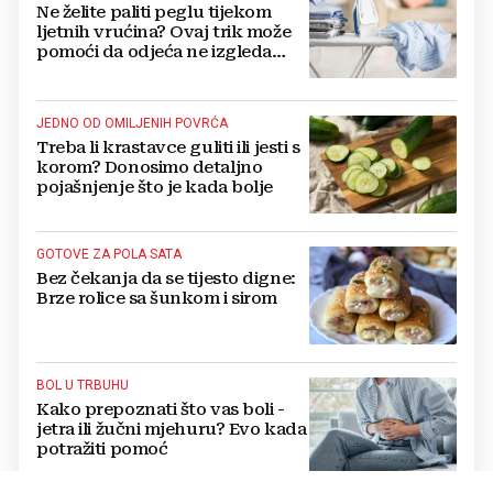
Ne želite paliti peglu tijekom
ljetnih vrućina? Ovaj trik može
pomoći da odjeća ne izgleda
zgužvano
JEDNO OD OMILJENIH POVRĆA
Treba li krastavce guliti ili jesti s
korom? Donosimo detaljno
pojašnjenje što je kada bolje
GOTOVE ZA POLA SATA
Bez čekanja da se tijesto digne:
Brze rolice sa šunkom i sirom
BOL U TRBUHU
Kako prepoznati što vas boli -
jetra ili žučni mjehuru? Evo kada
potražiti pomoć