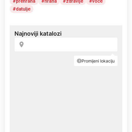
prehrana
hrana
zdravlje
voće
datulje