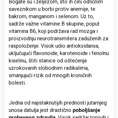
Bogate su i željezom, što ih čini odličnim
saveznikom u borbi protiv anemije, te
bakrom, manganom i selenom. Uz to,
sadrže važne vitamine B skupine, poput
vitamina B6, koji podržava rad mozga i
proizvodnju neurotransmitera zaduženih za
raspoloženje. Visok udio antioksidansa,
uključujući flavonoide, karotenoide i fenolnu
kiselinu, štiti stanice od oštećenja
uzrokovanih slobodnim radikalima,
smanjujući rizik od mnogih kroničnih
bolesti.
Jedna od najistaknutijih prednosti jutarnjeg
unosa datulja jest drastično
poboljšanje
probavnog zdravlja
. Visok sadržaj topivih i