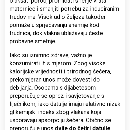
olakšati porod, promicati širenje vrata
maternice i smanjiti potrebu za induciranim
trudovima. Visok udio željeza također
pomaže u sprječavanju anemije kod
trudnica, dok vlakna ublažavaju česte
probavne smetnje.
Iako su iznimno zdrave, važno je
konzumirati ih s mjerom. Zbog visoke
kalorijske vrijednosti i prirodnog šećera,
prekomjeran unos može dovesti do
debljanja. Osobama s dijabetesom
preporučuje se oprez i savjetovanje s
liječnikom, iako datulje imaju relativno nizak
glikemijski indeks zbog vlakana koja
usporavaju apsorpciju šećera. Obično se
preporučuje unos
dvije do četiri datulje