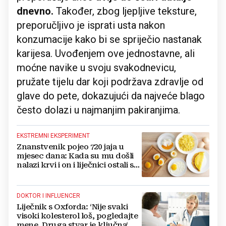
dnevno.
Također, zbog ljepljive teksture,
preporučljivo je isprati usta nakon
konzumacije kako bi se spriječio nastanak
karijesa. Uvođenjem ove jednostavne, ali
moćne navike u svoju svakodnevicu,
pružate tijelu dar koji podržava zdravlje od
glave do pete, dokazujući da najveće blago
često dolazi u najmanjim pakiranjima.
EKSTREMNI EKSPERIMENT
Znanstvenik pojeo 720 jaja u
mjesec dana: Kada su mu došli
nalazi krvi i on i liječnici ostali su
u šoku
DOKTOR I INFLUENCER
Liječnik s Oxforda: ‘Nije svaki
visoki kolesterol loš, pogledajte
mene. Druga stvar je ključna‘