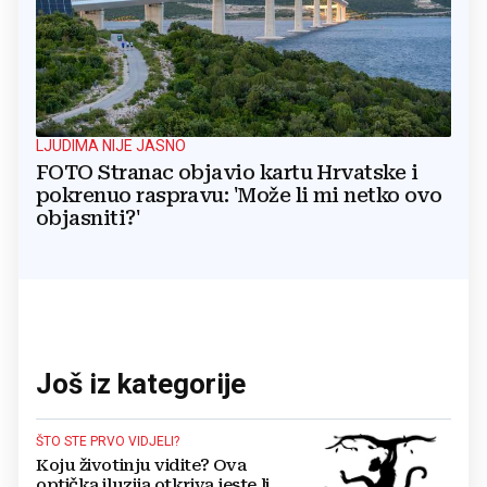
LJUDIMA NIJE JASNO
FOTO Stranac objavio kartu Hrvatske i
pokrenuo raspravu: 'Može li mi netko ovo
objasniti?'
Još iz kategorije
ŠTO STE PRVO VIDJELI?
Koju životinju vidite? Ova
optička iluzija otkriva jeste li