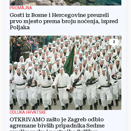
PROMAJNA
Gosti iz Bosne i Hercegovine preuzeli
prvo mjesto prema broju noćenja, ispred
Poljaka
2
ODLUKA HRVATSKE
OTKRIVAMO zašto je Zagreb odbio
agremane bivših pripadnika Sedme