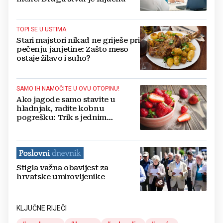
TOPI SE U USTIMA
Stari majstori nikad ne griješe pri
pečenju janjetine: Zašto meso
ostaje žilavo i suho?
SAMO IH NAMOČITE U OVU OTOPINU!
Ako jagode samo stavite u
hladnjak, radite kobnu
pogrešku: Trik s jednim
sastojkom čuva ih svježima i do 2
tjedna!
Stigla važna obavijest za
hrvatske umirovljenike
KLJUČNE RIJEČI