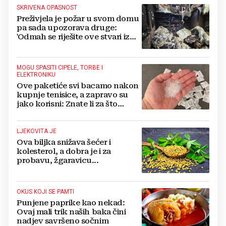
SKRIVENA OPASNOST
Preživjela je požar u svom domu
pa sada upozorava druge:
'Odmah se riješite ove stvari iz
svoje kuće'
MOGU SPASITI CIPELE, TORBE I
ELEKTRONIKU
Ove paketiće svi bacamo nakon
kupnje tenisice, a zapravo su
jako korisni: Znate li za što
služe?
LJEKOVITA JE
Ova biljka snižava šećer i
kolesterol, a dobra je i za
probavu, žgaravicu...
OKUS KOJI SE PAMTI
Punjene paprike kao nekad:
Ovaj mali trik naših baka čini
nadjev savršeno sočnim