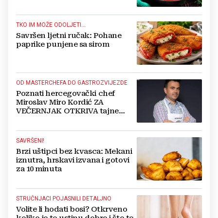
TKO IM MOŽE ODOLJETI...
Savršen ljetni ručak: Pohane
paprike punjene sa sirom
OD MASTERCHEFA DO GASTROZVIJEZDE
Poznati hercegovački chef
Miroslav Miro Kordić ZA
VEČERNJAK OTKRIVA tajne
kulinarstva, nepoznate detalje iz
djetinjstva, životne ciljeve...
SAVRŠENI!
Brzi uštipci bez kvasca: Mekani
iznutra, hrskavi izvana i gotovi
za 10 minuta
STRUČNJACI POJASNILI DETALJNO
Volite li hodati bosi? Otkrveno