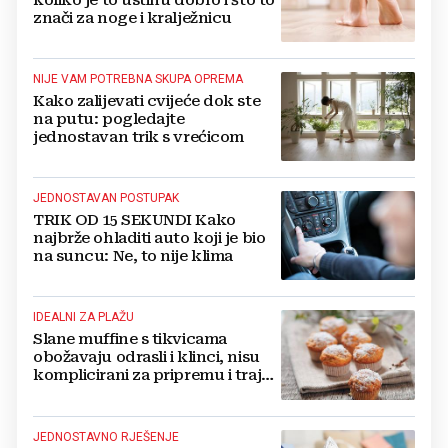
koliko je to ustinu dobro i što to
znači za noge i kralježnicu
NIJE VAM POTREBNA SKUPA OPREMA
Kako zalijevati cvijeće dok ste
na putu: pogledajte
jednostavan trik s vrećicom
JEDNOSTAVAN POSTUPAK
TRIK OD 15 SEKUNDI Kako
najbrže ohladiti auto koji je bio
na suncu: Ne, to nije klima
IDEALNI ZA PLAŽU
Slane muffine s tikvicama
obožavaju odrasli i klinci, nisu
komplicirani za pripremu i traju
danima
JEDNOSTAVNO RJEŠENJE