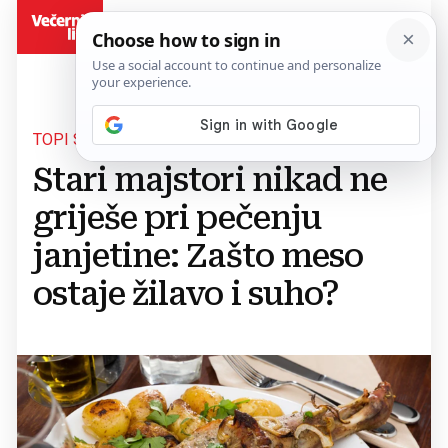
BiH
TOPI SE U USTIMA
Stari majstori nikad ne
griješe pri pečenju
janjetine: Zašto meso
ostaje žilavo i suho?