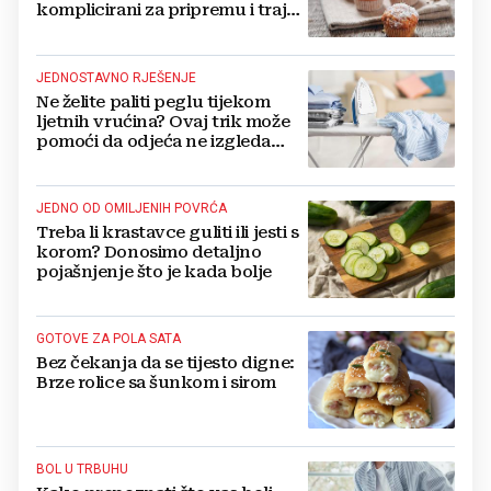
komplicirani za pripremu i traju
danima
JEDNOSTAVNO RJEŠENJE
Ne želite paliti peglu tijekom
ljetnih vrućina? Ovaj trik može
pomoći da odjeća ne izgleda
zgužvano
JEDNO OD OMILJENIH POVRĆA
Treba li krastavce guliti ili jesti s
korom? Donosimo detaljno
pojašnjenje što je kada bolje
GOTOVE ZA POLA SATA
Bez čekanja da se tijesto digne:
Brze rolice sa šunkom i sirom
BOL U TRBUHU