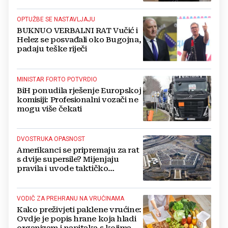
OPTUŽBE SE NASTAVLJAJU
BUKNUO VERBALNI RAT Vučić i
Helez se posvađali oko Bugojna,
padaju teške riječi
MINISTAR FORTO POTVRDIO
BiH ponudila rješenje Europskoj
komisiji: Profesionalni vozači ne
mogu više čekati
DVOSTRUKA OPASNOST
Amerikanci se pripremaju za rat
s dvije supersile? Mijenjaju
pravila i uvode taktičko
nuklearno oružje
VODIČ ZA PREHRANU NA VRUĆINAMA
Kako preživjeti paklene vrućine:
Ovdje je popis hrane koja hladi
organizam i napitaka s kojima si