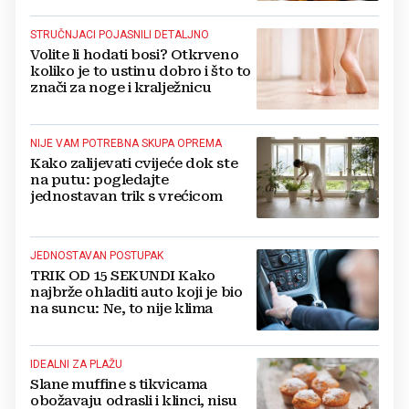
STRUČNJACI POJASNILI DETALJNO
Volite li hodati bosi? Otkrveno
koliko je to ustinu dobro i što to
znači za noge i kralježnicu
NIJE VAM POTREBNA SKUPA OPREMA
Kako zalijevati cvijeće dok ste
na putu: pogledajte
jednostavan trik s vrećicom
JEDNOSTAVAN POSTUPAK
TRIK OD 15 SEKUNDI Kako
najbrže ohladiti auto koji je bio
na suncu: Ne, to nije klima
IDEALNI ZA PLAŽU
Slane muffine s tikvicama
obožavaju odrasli i klinci, nisu