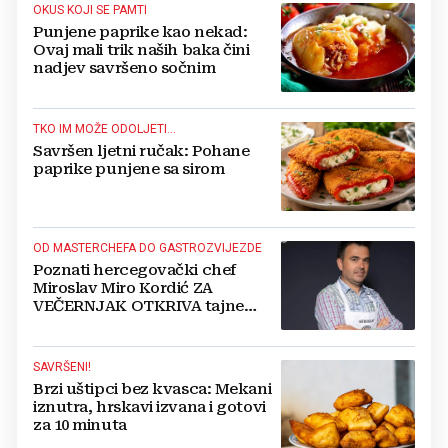
OKUS KOJI SE PAMTI
Punjene paprike kao nekad:
Ovaj mali trik naših baka čini
nadjev savršeno sočnim
TKO IM MOŽE ODOLJETI...
Savršen ljetni ručak: Pohane
paprike punjene sa sirom
OD MASTERCHEFA DO GASTROZVIJEZDE
Poznati hercegovački chef
Miroslav Miro Kordić ZA
VEČERNJAK OTKRIVA tajne
kulinarstva, nepoznate detalje iz
djetinjstva, životne ciljeve...
SAVRŠENI!
Brzi uštipci bez kvasca: Mekani
iznutra, hrskavi izvana i gotovi
za 10 minuta