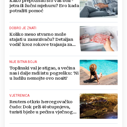
Kako prepoznati što vas boli -
jetra ili žučni mjehuru? Evo kada
potražiti pomoć
DOBRO JE ZNATI
Koliko meso stvarno može
stajati u zamrzivaču? Detaljan
vodič kroz rokove trajanja za
sve vrste mesa
NIJE BITNA BOJA
Toplinski val je stigao, a većina
nas i dalje radi istu pogrešku: ‘Ni
u ludilu nemojte ovo nositi‘
VJETRENICA
Reuters otkrio hercegovačko
čudo: Dok prži 40 stupnjeva,
turisti bježe u pećinu vječnog
hlada