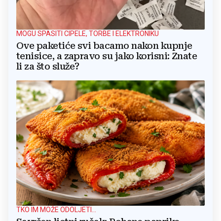
MOGU SPASITI CIPELE, TORBE I ELEKTRONIKU
Ove paketiće svi bacamo nakon kupnje
tenisice, a zapravo su jako korisni: Znate
li za što služe?
TKO IM MOŽE ODOLJETI...