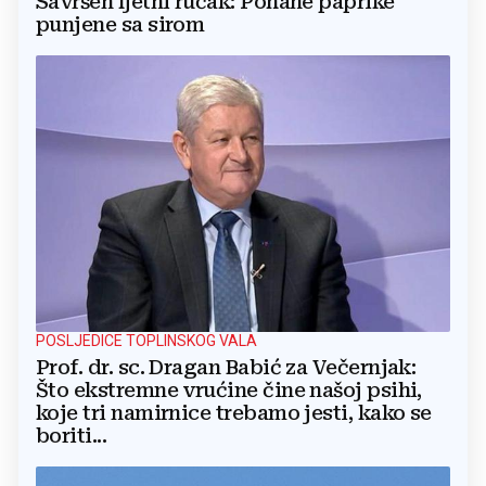
Savršen ljetni ručak: Pohane paprike
punjene sa sirom
POSLJEDICE TOPLINSKOG VALA
Prof. dr. sc. Dragan Babić za Večernjak:
Što ekstremne vrućine čine našoj psihi,
koje tri namirnice trebamo jesti, kako se
boriti...