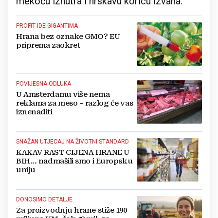
mekoću iznutra i hrskavu koricu izvana.
PROFIT IDE GIGANTIMA
Hrana bez oznake GMO? EU
priprema zaokret
POVIJESNA ODLUKA
U Amsterdamu više nema
reklama za meso – razlog će vas
iznenaditi
SNAŽAN UTJECAJ NA ŽIVOTNI STANDARD
KAKAV RAST CIJENA HRANE U
BIH... nadmašili smo i Europsku
uniju
DONOSIMO DETALJE
Za proizvodnju hrane stiže 190