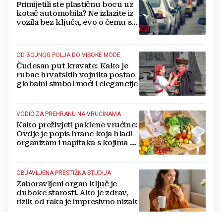
Primijetili ste plastičnu bocu uz
kotač automobila? Ne izlazite iz
vozila bez ključa, evo o čemu se
radi
OD BOJNOG POLJA DO VISOKE MODE
Čudesan put kravate: Kako je
rubac hrvatskih vojnika postao
globalni simbol moći i elegancije
VODIČ ZA PREHRANU NA VRUĆINAMA
Kako preživjeti paklene vrućine:
Ovdje je popis hrane koja hladi
organizam i napitaka s kojima si
činite 'medvjeđu uslugu'
OBJAVLJENA PRESTIŽNA STUDIJA
Zaboravljeni organ ključ je
duboke starosti. Ako je zdrav,
rizik od raka je impresivno nizak