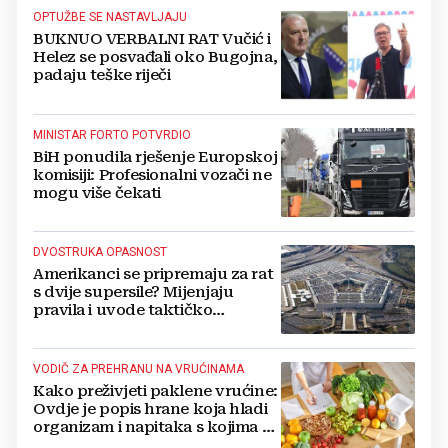
OPTUŽBE SE NASTAVLJAJU
BUKNUO VERBALNI RAT Vučić i
Helez se posvađali oko Bugojna,
padaju teške riječi
MINISTAR FORTO POTVRDIO
BiH ponudila rješenje Europskoj
komisiji: Profesionalni vozači ne
mogu više čekati
DVOSTRUKA OPASNOST
Amerikanci se pripremaju za rat
s dvije supersile? Mijenjaju
pravila i uvode taktičko
nuklearno oružje
VODIČ ZA PREHRANU NA VRUĆINAMA
Kako preživjeti paklene vrućine:
Ovdje je popis hrane koja hladi
organizam i napitaka s kojima si
činite 'medvjeđu uslugu'