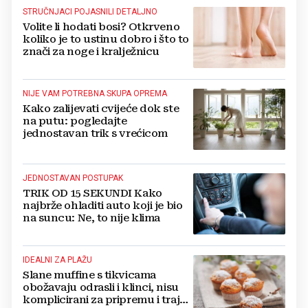
STRUČNJACI POJASNILI DETALJNO
Volite li hodati bosi? Otkrveno
koliko je to ustinu dobro i što to
znači za noge i kralježnicu
NIJE VAM POTREBNA SKUPA OPREMA
Kako zalijevati cvijeće dok ste
na putu: pogledajte
jednostavan trik s vrećicom
JEDNOSTAVAN POSTUPAK
TRIK OD 15 SEKUNDI Kako
najbrže ohladiti auto koji je bio
na suncu: Ne, to nije klima
IDEALNI ZA PLAŽU
Slane muffine s tikvicama
obožavaju odrasli i klinci, nisu
komplicirani za pripremu i traju