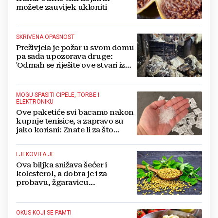
možete zauvijek ukloniti
SKRIVENA OPASNOST
Preživjela je požar u svom domu
pa sada upozorava druge:
'Odmah se riješite ove stvari iz
svoje kuće'
MOGU SPASITI CIPELE, TORBE I
ELEKTRONIKU
Ove paketiće svi bacamo nakon
kupnje tenisice, a zapravo su
jako korisni: Znate li za što
služe?
LJEKOVITA JE
Ova biljka snižava šećer i
kolesterol, a dobra je i za
probavu, žgaravicu...
OKUS KOJI SE PAMTI