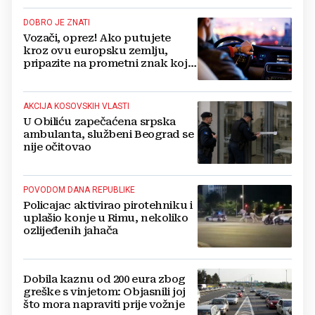
DOBRO JE ZNATI
Vozači, oprez! Ako putujete
kroz ovu europsku zemlju,
pripazite na prometni znak koji
mnogi ne prepoznaju, kazne su
paprene
AKCIJA KOSOVSKIH VLASTI
U Obiliću zapečaćena srpska
ambulanta, službeni Beograd se
nije očitovao
POVODOM DANA REPUBLIKE
Policajac aktivirao pirotehniku i
uplašio konje u Rimu, nekoliko
ozlijeđenih jahača
Dobila kaznu od 200 eura zbog
greške s vinjetom: Objasnili joj
što mora napraviti prije vožnje