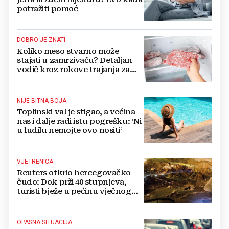
potražiti pomoć
DOBRO JE ZNATI
Koliko meso stvarno može
stajati u zamrzivaču? Detaljan
vodič kroz rokove trajanja za
sve vrste mesa
NIJE BITNA BOJA
Toplinski val je stigao, a većina
nas i dalje radi istu pogrešku: ‘Ni
u ludilu nemojte ovo nositi‘
VJETRENICA
Reuters otkrio hercegovačko
čudo: Dok prži 40 stupnjeva,
turisti bježe u pećinu vječnog
hlada
OPASNA SITUACIJA