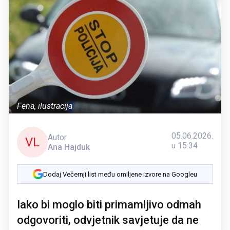
Fena, ilustracija
05.06.2026.
Autor
VL
u 15:34
Ana Hajduk
Dodaj Večernji list među omiljene izvore na Googleu
Iako bi moglo biti primamljivo odmah
odgovoriti, odvjetnik savjetuje da ne