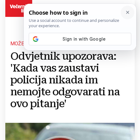
BiH
MOŽETE SE UVUĆI U PROBLEME
Odvjetnik upozorava:
'Kada vas zaustavi
policija nikada im
nemojte odgovarati na
ovo pitanje'