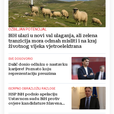
OZBILJAN POTENCIJAL
BiH ulazi u novi val ulaganja, ali zelena
tranzicija mora odmah misliti i na kraj
životnog vijeka vjetroelektrana
SVE DOGOVORIO
Dalić donio odluku o nastavku
karijere! Poznato koju
reprezentaciju preuzima
ISCRPNO OBRAZLOŽILI RAZLOGE
HSP BiH podnio apelaciju
Ustavnom sudu BiH protiv
ovjere kandidature Slavena
Kovačevića