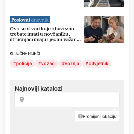
Ovo su stvari koje obavezno
trebate imati u novčaniku,
stručnjaci imaju i jedan važan
savjet
KLJUČNE RIJEČI
policija
vozači
vožnja
odvjetnik