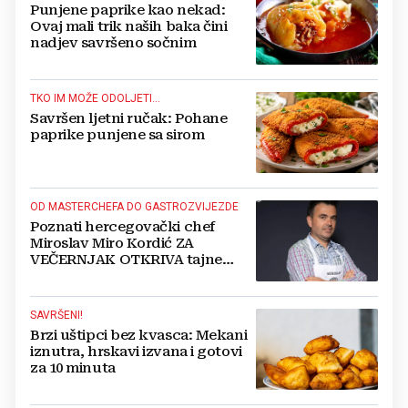
Punjene paprike kao nekad:
Ovaj mali trik naših baka čini
nadjev savršeno sočnim
TKO IM MOŽE ODOLJETI...
Savršen ljetni ručak: Pohane
paprike punjene sa sirom
OD MASTERCHEFA DO GASTROZVIJEZDE
Poznati hercegovački chef
Miroslav Miro Kordić ZA
VEČERNJAK OTKRIVA tajne
kulinarstva, nepoznate detalje iz
djetinjstva, životne ciljeve...
SAVRŠENI!
Brzi uštipci bez kvasca: Mekani
iznutra, hrskavi izvana i gotovi
za 10 minuta