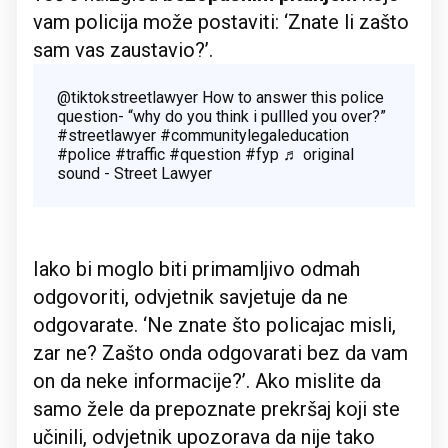
vam policija može postaviti: ‘Znate li zašto
sam vas zaustavio?’.
@tiktokstreetlawyer
How to answer this police
question- “why do you think i pullled you over?”
#streetlawyer
#communitylegaleducation
#police
#traffic
#question
#fyp
♬ original
sound - Street Lawyer
Iako bi moglo biti primamljivo odmah
odgovoriti, odvjetnik savjetuje da ne
odgovarate. ‘Ne znate što policajac misli,
zar ne? Zašto onda odgovarati bez da vam
on da neke informacije?’. Ako mislite da
samo žele da prepoznate prekršaj koji ste
učinili, odvjetnik upozorava da nije tako