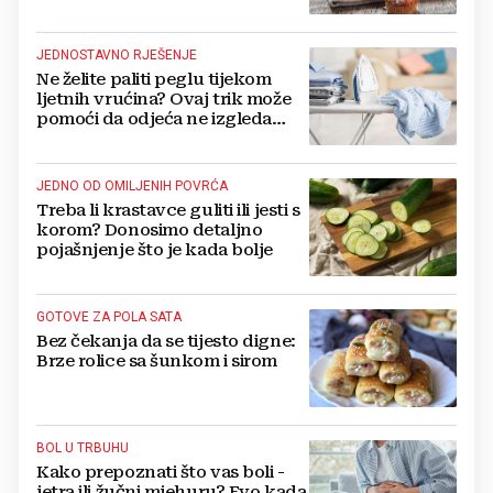
danima
JEDNOSTAVNO RJEŠENJE
Ne želite paliti peglu tijekom
ljetnih vrućina? Ovaj trik može
pomoći da odjeća ne izgleda
zgužvano
JEDNO OD OMILJENIH POVRĆA
Treba li krastavce guliti ili jesti s
korom? Donosimo detaljno
pojašnjenje što je kada bolje
GOTOVE ZA POLA SATA
Bez čekanja da se tijesto digne:
Brze rolice sa šunkom i sirom
BOL U TRBUHU
Kako prepoznati što vas boli -
jetra ili žučni mjehuru? Evo kada