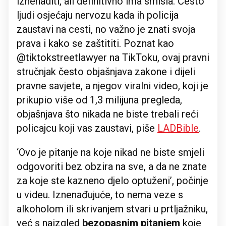
iznenaditi, ali definitivno ima smisla. Često
ljudi osjećaju nervozu kada ih policija
zaustavi na cesti, no važno je znati svoja
prava i kako se zaštititi. Poznat kao
@tiktokstreetlawyer na TikToku, ovaj pravni
stručnjak često objašnjava zakone i dijeli
pravne savjete, a njegov viralni video, koji je
prikupio više od 1,3 milijuna pregleda,
objašnjava što nikada ne biste trebali reći
policajcu koji vas zaustavi, piše
LADBible
.
‘Ovo je pitanje na koje nikad ne biste smjeli
odgovoriti bez obzira na sve, a da ne znate
za koje ste kazneno djelo optuženi’, počinje
u videu. Iznenađujuće, to nema veze s
alkoholom ili skrivanjem stvari u prtljažniku,
već s naizgled
bezopasnim pitanjem
koje