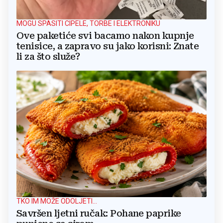
MOGU SPASITI CIPELE, TORBE I ELEKTRONIKU
Ove paketiće svi bacamo nakon kupnje
tenisice, a zapravo su jako korisni: Znate
li za što služe?
TKO IM MOŽE ODOLJETI...
Savršen ljetni ručak: Pohane paprike