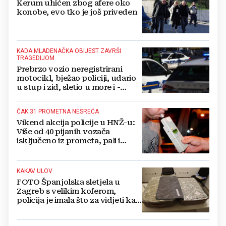
Kerum uhićen zbog ​afere oko
konobe, evo tko je još priveden
KADA MLADENAČKA OBIJEST ZAVRŠI
TRAGEDIJOM
Prebrzo vozio neregistrirani
motocikl, bježao policiji, udario
u stup i zid, sletio u more i -
poginuo
ČAK 31 PROMETNA NESREĆA
Vikend akcija policije u HNŽ-u:
Više od 40 pijanih vozača
isključeno iz prometa, pali i
"obijesni" vozači
KAKAV ULOV
FOTO Španjolska sletjela u
Zagreb s velikim koferom,
policija je imala što za vidjeti kad
ga je otvorila