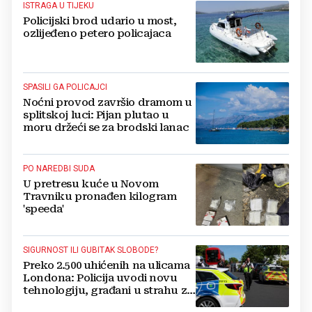
ISTRAGA U TIJEKU
Policijski brod udario u most,
ozlijeđeno petero policajaca
SPASILI GA POLICAJCI
Noćni provod završio dramom u
splitskoj luci: Pijan plutao u
moru držeći se za brodski lanac
PO NAREDBI SUDA
U pretresu kuće u Novom
Travniku pronađen kilogram
'speeda'
SIGURNOST ILI GUBITAK SLOBODE?
Preko 2.500 uhićenih na ulicama
Londona: Policija uvodi novu
tehnologiju, građani u strahu za
privatnost