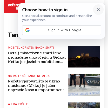
BiH
Tema:
policija
(1141 članaka)
MOBITEL KORIŠTEN NAKON SMRTI
Detalji misteriozne smrti žene
pronađene u kovčegu u Grčkoj:
Netko je njezinim mobitelom
slao poruke?
NAPAO I ZAŠTITARA I NEPALCA
Nećete vjerovati što je ukrao
muškarac (26) koji je jučer
napravio kaos u Importanneu i
ugrizao policajca
AFERA 'PRŠUT'