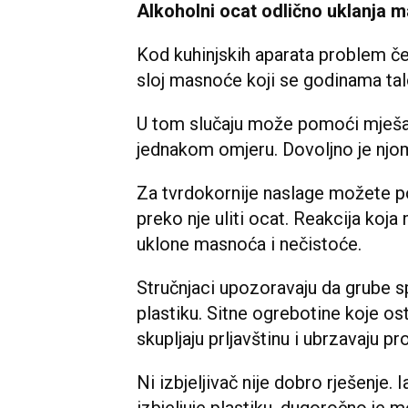
Alkoholni ocat odlično uklanja 
Kod kuhinjskih aparata problem če
sloj masnoće koji se godinama talo
U tom slučaju može pomoći mješav
jednakom omjeru. Dovoljno je njome
Za tvrdokornije naslage možete p
preko nje uliti ocat. Reakcija koj
uklone masnoća i nečistoće.
Stručnjaci upozoravaju da grube s
plastiku. Sitne ogrebotine koje ost
skupljaju prljavštinu i ubrzavaju p
Ni izbjeljivač nije dobro rješenje. 
izbjeljuje plastiku, dugoročno je m