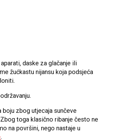
 aparati, daske za glačanje ili
me žućkastu nijansu koja podsjeća
oniti.
održavanju.
a boju zbog utjecaja sunčeve
a. Zbog toga klasično ribanje često ne
amo na površini, nego nastaje u
e
.