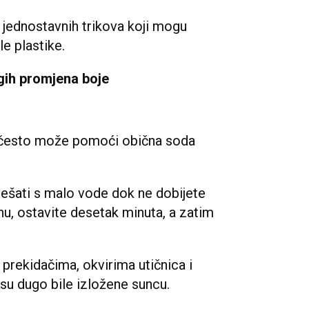
o jednostavnih trikova koji mogu
le plastike.
ih promjena boje
i, često može pomoći obična soda
ješati s malo vode dok ne dobijete
nu, ostavite desetak minuta, a zatim
 prekidačima, okvirima utičnica i
su dugo bile izložene suncu.