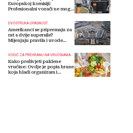
Europskoj komisiji:
Profesionalni vozači ne mogu
više čekati
DVOSTRUKA OPASNOST
Amerikanci se pripremaju za
rat s dvije supersile?
Mijenjaju pravila i uvode
taktičko nuklearno oružje
VODIČ ZA PREHRANU NA VRUĆINAMA
Kako preživjeti paklene
vrućine: Ovdje je popis hrane
koja hladi organizam i
napitaka s kojima si činite
'medvjeđu uslugu'