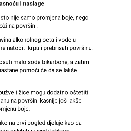
masnoću i naslage
sto nije samo promjena boje, nego i
ži na površini.
ina alkoholnog octa i vode u
 natopiti krpu i prebrisati površinu.
osuti malo sode bikarbone, a zatim
a nastane pomoći će da se lakše
pužve i žice mogu dodatno oštetiti
anu na površini kasnije još lakše
romjenu boje.
Iako na prvi pogled djeluje kao da
ože oslabiti i učiniti krhkom.