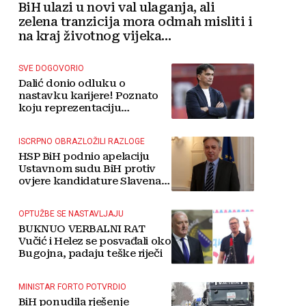
BiH ulazi u novi val ulaganja, ali
zelena tranzicija mora odmah misliti i
na kraj životnog vijeka
vjetroelektrana
SVE DOGOVORIO
Dalić donio odluku o
nastavku karijere! Poznato
koju reprezentaciju
preuzima
ISCRPNO OBRAZLOŽILI RAZLOGE
HSP BiH podnio apelaciju
Ustavnom sudu BiH protiv
ovjere kandidature Slavena
Kovačevića
OPTUŽBE SE NASTAVLJAJU
BUKNUO VERBALNI RAT
Vučić i Helez se posvađali oko
Bugojna, padaju teške riječi
MINISTAR FORTO POTVRDIO
BiH ponudila rješenje