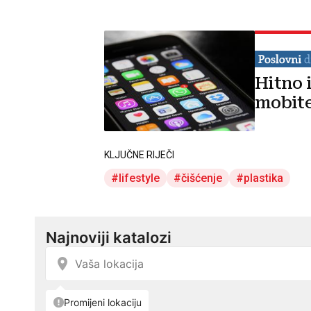
Hitno i
mobite
KLJUČNE RIJEČI
lifestyle
čišćenje
plastika