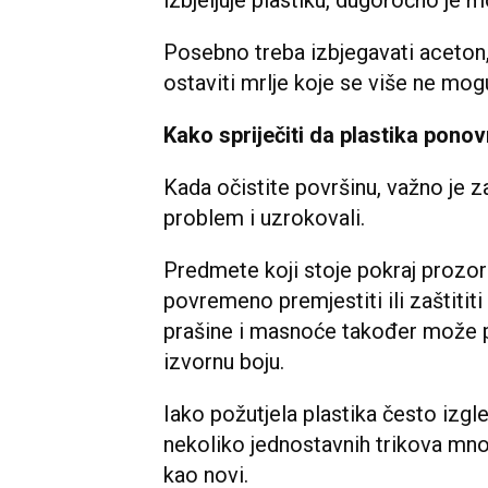
Posebno treba izbjegavati aceton, 
ostaviti mrlje koje se više ne mogu
Kako spriječiti da plastika pono
Kada očistite površinu, važno je za
problem i uzrokovali.
Predmete koji stoje pokraj prozora
povremeno premjestiti ili zaštitit
prašine i masnoće također može p
izvornu boju.
Iako požutjela plastika često izgl
nekoliko jednostavnih trikova mn
kao novi.