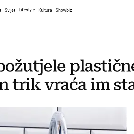
Lifestyle
t
Svijet
Kultura
Showbiz
požutjele plastič
trik vraća im star