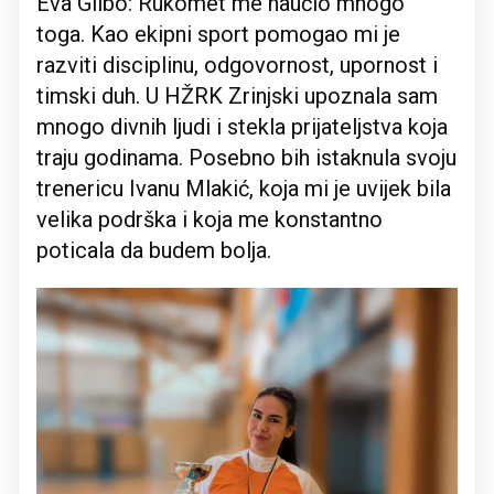
Eva Glibo: Rukomet me naučio mnogo
toga. Kao ekipni sport pomogao mi je
razviti disciplinu, odgovornost, upornost i
timski duh. U HŽRK Zrinjski upoznala sam
mnogo divnih ljudi i stekla prijateljstva koja
traju godinama. Posebno bih istaknula svoju
trenericu Ivanu Mlakić, koja mi je uvijek bila
velika podrška i koja me konstantno
poticala da budem bolja.