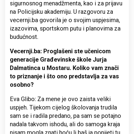
sigurnosnog menadžmenta, kao i za prijavu
na Policijsku akademiju. U razgovoru za
vecernji.ba govorila je o svojim uspjesima,
izazovima, sportskom putu i planovima za
budućnost.
Vecernji.ba: Proglašeni ste učenicom
generacije Građevinske škole Jurja
Dalmatinca u Mostaru. Koliko vam znači
to priznanje i što ono predstavlja za vas
osobno?
Eva Glibo: Za mene je ovo zaista veliki
uspjeh. Tijekom cijelog školovanja trudila
sam se i radila predano, pa sam se potajno
nadala takvom ishodu, ali do samoga kraja
nisam mogla znati hoću li baš ja ponijeti tu