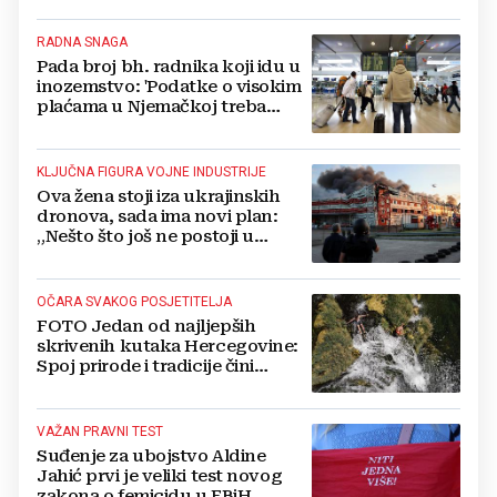
RADNA SNAGA
Pada broj bh. radnika koji idu u
inozemstvo: 'Podatke o visokim
plaćama u Njemačkoj treba
gledati s rezervom'
KLJUČNA FIGURA VOJNE INDUSTRIJE
Ova žena stoji iza ukrajinskih
dronova, sada ima novi plan:
„Nešto što još ne postoji u
svijetu“
OČARA SVAKOG POSJETITELJA
FOTO Jedan od najljepših
skrivenih kutaka Hercegovine:
Spoj prirode i tradicije čini
Koćušu jedinstvenom
destinacijom
VAŽAN PRAVNI TEST
Suđenje za ubojstvo Aldine
Jahić prvi je veliki test novog
zakona o femicidu u FBiH