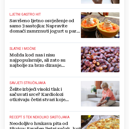
formulu 2.4 puta 80...‘
LJETNI GASTRO HIT
Savršeno ljetno osvježenje od
samo 3 sastojka: Napravite
domaći zamrznuti jogurt u par
jednostavnih koraka
SLATKE I MOĆNE
Možda kod nas i nisu
najpopularnije, ali zato su
najbolje za brzo dizanje
energije. Još i štite probavu,
jedite ih češće
SAVJETI STRUČNJAKA
Želite izbjeći visoki tlak i
sačuvati srce? Kardiolozi
otkrivaju četiri stvari koje
obavezno trebate izbaciti iz
večernje rutine
RECEPT S TEK NEKOLIKO SASTOJAKA
Neodoljivo hrskava pita od
tikvica: Savršen ljetni ručak, koji