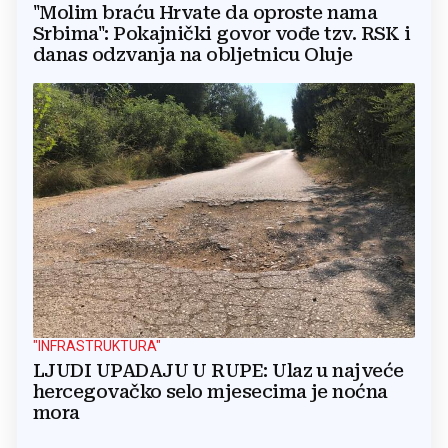
"Molim braću Hrvate da oproste nama
Srbima": Pokajnički govor vođe tzv. RSK i
danas odzvanja na obljetnicu Oluje
"INFRASTRUKTURA"
LJUDI UPADAJU U RUPE: Ulaz u najveće
hercegovačko selo mjesecima je noćna
mora