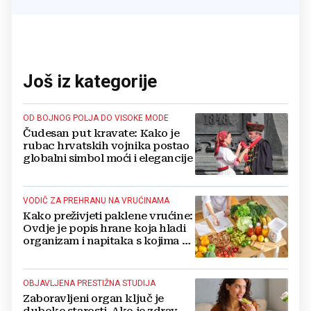
Još iz kategorije
OD BOJNOG POLJA DO VISOKE MODE
Čudesan put kravate: Kako je
rubac hrvatskih vojnika postao
globalni simbol moći i elegancije
VODIČ ZA PREHRANU NA VRUĆINAMA
Kako preživjeti paklene vrućine:
Ovdje je popis hrane koja hladi
organizam i napitaka s kojima si
činite 'medvjeđu uslugu'
OBJAVLJENA PRESTIŽNA STUDIJA
Zaboravljeni organ ključ je