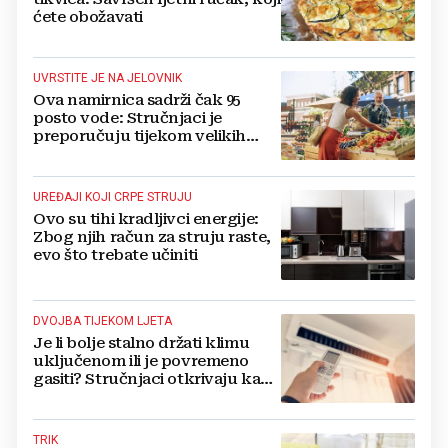
ćete obožavati
UVRSTITE JE NA JELOVNIK
Ova namirnica sadrži čak 95
posto vode: Stručnjaci je
preporučuju tijekom velikih
vrućina
UREĐAJI KOJI CRPE STRUJU
Ovo su tihi kradljivci energije:
Zbog njih račun za struju raste,
evo što trebate učiniti
DVOJBA TIJEKOM LJETA
Je li bolje stalno držati klimu
uključenom ili je povremeno
gasiti? Stručnjaci otkrivaju kada
ćete najviše uštedjeti
TRIK