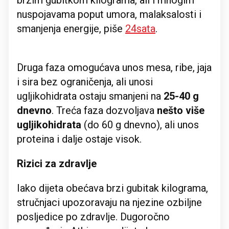
brzim gubitkom kilograma, ali i mnogim
nuspojavama poput umora, malaksalosti i
smanjenja energije, piše
24sata
.
Druga faza omogućava unos mesa, ribe, jaja
i sira bez ograničenja, ali unosi
ugljikohidrata ostaju smanjeni na
25-40 g
dnevno
. Treća faza dozvoljava
nešto više
ugljikohidrata
(do 60 g dnevno), ali unos
proteina i dalje ostaje visok.
Rizici za zdravlje
Iako dijeta obećava brzi gubitak kilograma,
stručnjaci upozoravaju na njezine ozbiljne
posljedice po zdravlje. Dugoročno