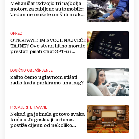
Mehaničar izdvojio tri najbolja
motora za rabljene automobile:
'Jedan ne možete uništiti ni ako
pokušate'
OPREZ
OTKRIVATE IM SVOJE NAJVEĆE
TAJNE? Ove stvari hitno morate
prestati pisati ChatGPT-u i
umjetnoj inteligenciji
LOGIČNO OBJAŠNJENJE
Zašto ćemo uglavnom stišati
radio kada parkiramo unatrag?
PROVJERITE TAVANE
Nekad ga je imala gotovo svaka
kuća u Jugoslaviji, a danas
postiže cijenu od nekoliko
stotina eura