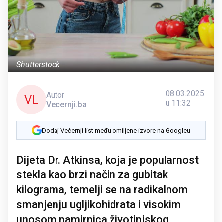
Shutterstock
08.03.2025.
Autor
VL
u 11:32
Vecernji.ba
Dodaj Večernji list među omiljene izvore na Googleu
Dijeta Dr. Atkinsa, koja je popularnost
stekla kao brzi način za gubitak
kilograma, temelji se na radikalnom
smanjenju ugljikohidrata i visokim
unosom namirnica životinjskog