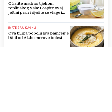
Očistite madrac tijekom
toplinskog vala: Pospite ovaj
jeftini prah i riješite se vlage i
bakterija
IMATE GA U KUHINJI
Ova biljka poboljšava pamćenje
i štiti od Alzheimerove bolesti
PRIZNANJE
Među 100 najboljih plaža svijeta
našla se i jedna hrvatska
PETLJA NA PET RAZINA
VIDEO Suludi nadvožnjak koji se
smatra jednim od
najkompliciranijih na svijetu