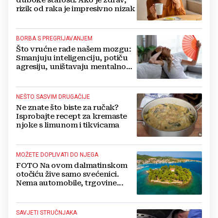
duboke starosti. Ako je zdrav,
rizik od raka je impresivno nizak
BORBA S PREGRIJAVANJEM
Što vrućne rade našem mozgu:
Smanjuju inteligenciju, potiču
agresiju, uništavaju mentalno
zdravlje...
NEŠTO SASVIM DRUGAČIJE
Ne znate što biste za ručak?
Isprobajte recept za kremaste
njoke s limunom i tikvicama
MOŽETE DOPLIVATI DO NJEGA
FOTO Na ovom dalmatinskom
otočiću žive samo svećenici.
Nema automobile, trgovine...
SAVJETI STRUČNJAKA