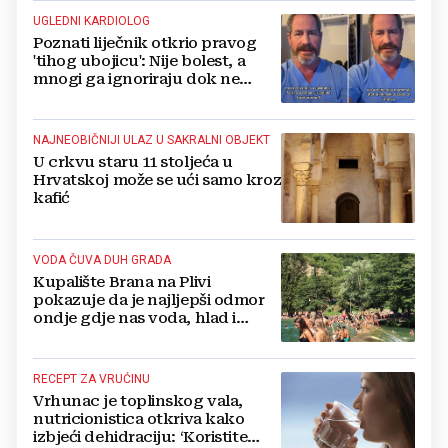
UGLEDNI KARDIOLOG
Poznati liječnik otkrio pravog
'tihog ubojicu': Nije bolest, a
mnogi ga ignoriraju dok ne
bude prekasno
NAJNEOBIČNIJI ULAZ U SAKRALNI OBJEKT
U crkvu staru 11 stoljeća u
Hrvatskoj može se ući samo kroz
kafić
VODA ČUVA DUH GRADA
Kupalište Brana na Plivi
pokazuje da je najljepši odmor
ondje gdje nas voda, hlad i
smijeh djece iznenade
RECEPT ZA VRUĆINU
Vrhunac je toplinskog vala,
nutricionistica otkriva kako
izbjeći dehidraciju: ‘Koristite