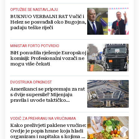
OPTUŽBE SE NASTAVLJAJU
BUKNUO VERBALNI RAT Vučić i
Helez se posvađali oko Bugojna,
padaju teške riječi
MINISTAR FORTO POTVRDIO
BiH ponudila rješenje Europskoj
komisiji: Profesionalni vozači ne
mogu više čekati
DVOSTRUKA OPASNOST
Amerikanci se pripremaju za rat
s dvije supersile? Mijenjaju
pravila i uvode taktičko
nuklearno oružje
VODIČ ZA PREHRANU NA VRUĆINAMA
Kako preživjeti paklene vrućine:
Ovdje je popis hrane koja hladi
organizam i napitaka s kojima si