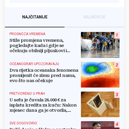
NAJČITANIJE
NAJNOVIJE
PROGNOZA VREMENA
1
Stiže promjena vremena,
pogledajte kada i gdje se
očekuju obilniji pljuskovi i
grmljavina
OCEANOGRAFI UPOZORAVAJU
2
Dva rijetka oceanska fenomena
promijenit će zimu pred nama,
evo što nas očekuje
PRETVORENO U PRAH
3
U sefu je čuvala 26.000 € za
isplatu kredita za kuću: Nakon
mjesec dana ga je otvorila,
pozlilo joj je
SVE DOGOVORIO
4