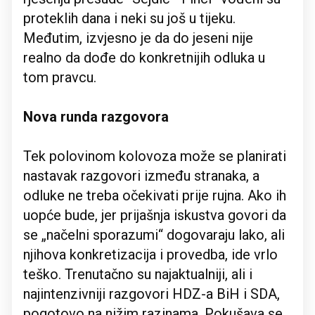
proteklih dana i neki su još u tijeku.
Međutim, izvjesno je da do jeseni nije
realno da dođe do konkretnijih odluka u
tom pravcu.
Nova runda razgovora
Tek polovinom kolovoza može se planirati
nastavak razgovori između stranaka, a
odluke ne treba očekivati prije rujna. Ako ih
uopće bude, jer prijašnja iskustva govori da
se „načelni sporazumi“ dogovaraju lako, ali
njihova konkretizacija i provedba, ide vrlo
teško. Trenutačno su najaktualniji, ali i
najintenzivniji razgovori HDZ-a BiH i SDA,
pogotovo na nižim razinama. Pokušava se