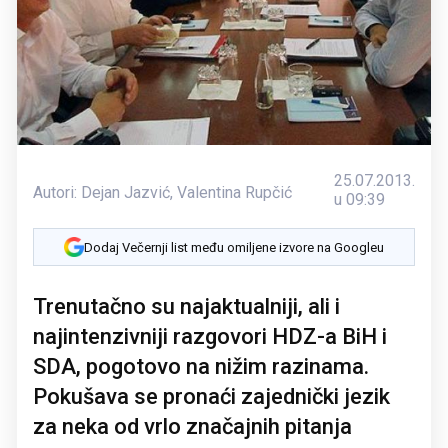
25.07.2013.
Autori:
Dejan Jazvić
,
Valentina Rupčić
u 09:39
Dodaj Večernji list među omiljene izvore na Googleu
Trenutačno su najaktualniji, ali i
najintenzivniji razgovori HDZ-a BiH i
SDA, pogotovo na nižim razinama.
Pokušava se pronaći zajednički jezik
za neka od vrlo značajnih pitanja