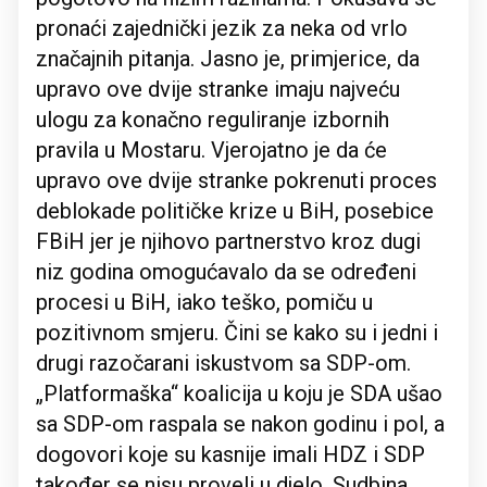
pronaći zajednički jezik za neka od vrlo
značajnih pitanja. Jasno je, primjerice, da
upravo ove dvije stranke imaju najveću
ulogu za konačno reguliranje izbornih
pravila u Mostaru. Vjerojatno je da će
upravo ove dvije stranke pokrenuti proces
deblokade političke krize u BiH, posebice
FBiH jer je njihovo partnerstvo kroz dugi
niz godina omogućavalo da se određeni
procesi u BiH, iako teško, pomiču u
pozitivnom smjeru. Čini se kako su i jedni i
drugi razočarani iskustvom sa SDP-om.
„Platformaška“ koalicija u koju je SDA ušao
sa SDP-om raspala se nakon godinu i pol, a
dogovori koje su kasnije imali HDZ i SDP
također se nisu proveli u djelo. Sudbina