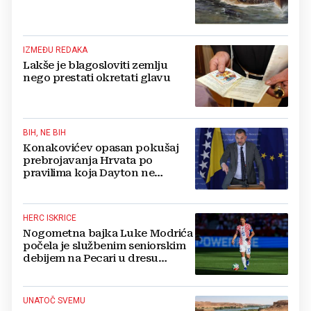
IZMEĐU REDAKA
Lakše je blagosloviti zemlju
nego prestati okretati glavu
BIH, NE BIH
Konakovićev opasan pokušaj
prebrojavanja Hrvata po
pravilima koja Dayton ne
poznaje
HERC ISKRICE
Nogometna bajka Luke Modrića
počela je službenim seniorskim
debijem na Pecari u dresu
mostarskih Plemića!
UNATOČ SVEMU