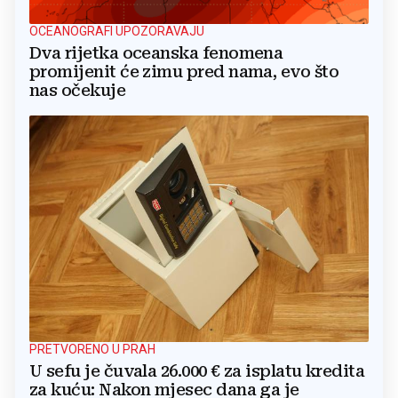
OCEANOGRAFI UPOZORAVAJU
Dva rijetka oceanska fenomena
promijenit će zimu pred nama, evo što
nas očekuje
PRETVORENO U PRAH
U sefu je čuvala 26.000 € za isplatu kredita
za kuću: Nakon mjesec dana ga je