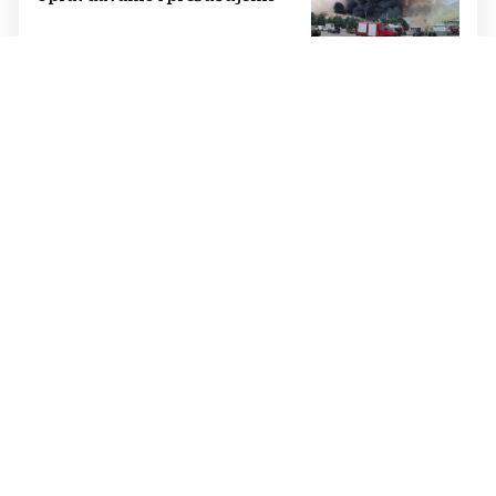
UNATOČ SVEMU
Čestito ponašanje!
KOMENTAR
Iza ovog Večernjeg lista stoje
ljudi s potpisom spremni za sve
izazove 21. stoljeća
KOLUMNA JOZE PAVKOVIĆA
Domovina i narod nisu
suparnici: zato Hrvati iz BiH
trebaju navijati za obje
reprezentacije
HERC ISKRICE