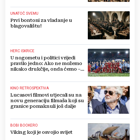
hercegovački biskupi
UNATOČ SVEMU
Prvi bontoni za vladanje u
blagovalištu!
HERC ISKRICE
U nogometu i politici vrijedi
pravilo jedno: Ako ne možemo
nikako drukčije, onda ćemo –
pošteno!
KINO RETROSPEKTIVA
Lucasovi filmovi utjecali su na
novu generaciju filmaša koji su
granice pomaknuli još dalje
BOBI BOOKERO
Viking koji je osvojio svijet