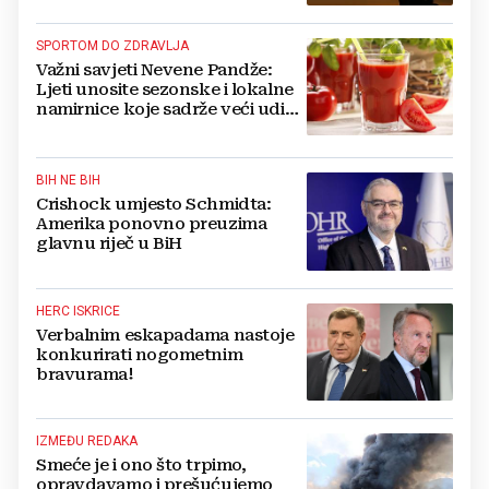
SPORTOM DO ZDRAVLJA
Važni savjeti Nevene Pandže:
Ljeti unosite sezonske i lokalne
namirnice koje sadrže veći udio
vode
BIH NE BIH
Crishock umjesto Schmidta:
Amerika ponovno preuzima
glavnu riječ u BiH
HERC ISKRICE
Verbalnim eskapadama nastoje
konkurirati nogometnim
bravurama!
IZMEĐU REDAKA
Smeće je i ono što trpimo,
opravdavamo i prešućujemo