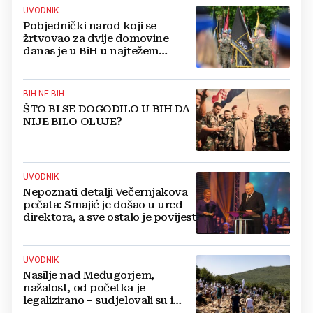
UVODNIK
Pobjednički narod koji se
žrtvovao za dvije domovine
danas je u BiH u najtežem
položaju
BIH NE BIH
ŠTO BI SE DOGODILO U BIH DA
NIJE BILO OLUJE?
UVODNIK
Nepoznati detalji Večernjakova
pečata: Smajić je došao u ured
direktora, a sve ostalo je povijest
UVODNIK
Nasilje nad Međugorjem,
nažalost, od početka je
legalizirano – sudjelovali su i