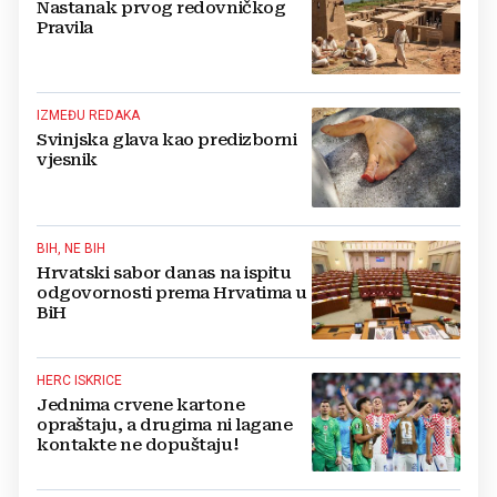
Nastanak prvog redovničkog
Pravila
IZMEĐU REDAKA
Svinjska glava kao predizborni
vjesnik
BIH, NE BIH
Hrvatski sabor danas na ispitu
odgovornosti prema Hrvatima u
BiH
HERC ISKRICE
Jednima crvene kartone
opraštaju, a drugima ni lagane
kontakte ne dopuštaju!