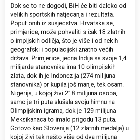
Dok se to ne dogodi, BiH će biti daleko od
velikih sportskih natjecanja i rezultata.
Poput onih iz susjedstva. Hrvatska se,
primjerice, može pohvaliti s čak 18 zlatnih
olimpijskih odličja, što je više i od nekih
geografski i populacijski znatno većih
država. Primjerice, jedna Indija sa svoje 1,4
milijarde stanovnika ima 10 olimpijskih
zlata, dok ih je Indonezija (274 milijuna
stanovnika) prikupila još manje, tek osam.
Nigerija, u kojoj živi 218 milijuna osoba,
samo je tri puta slušala svoju himnu na
Olimpijskim igrama, dok je 129 milijuna
Meksikanaca to imalo prigodu 13 puta.
Gotovo kao Slovenija (12 zlatnih medalja) u
kojoj živi tek nešto više od dva milijuna