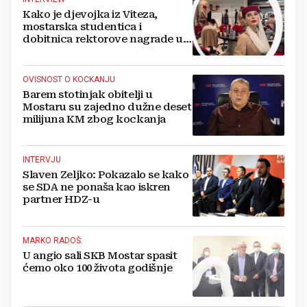
Kako je djevojka iz Viteza,
mostarska studentica i
dobitnica rektorove nagrade u
Zagrebu postala stjuardesa
velikog Emiratesa?
OVISNOST O KOCKANJU
Barem stotinjak obitelji u
Mostaru su zajedno dužne deset
milijuna KM zbog kockanja
INTERVJU
Slaven Zeljko: Pokazalo se kako
se SDA ne ponaša kao iskren
partner HDZ-u
MARKO RADOŠ:
U angio sali SKB Mostar spasit
ćemo oko 100 života godišnje