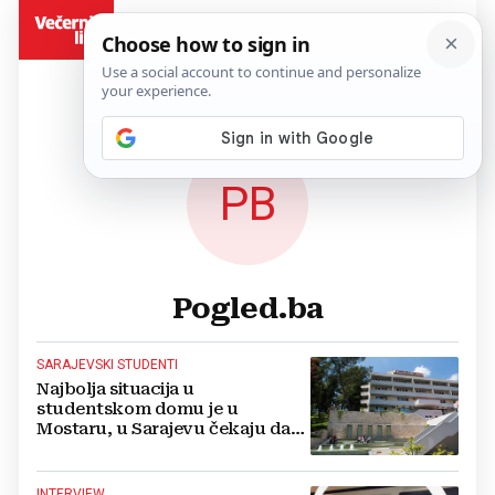
BiH
PB
Pogled.ba
SARAJEVSKI STUDENTI
Najbolja situacija u
studentskom domu je u
Mostaru, u Sarajevu čekaju da
kotlovnica eksplodira, studenti
u Tuzli spavaju sa stjenicama
INTERVIEW