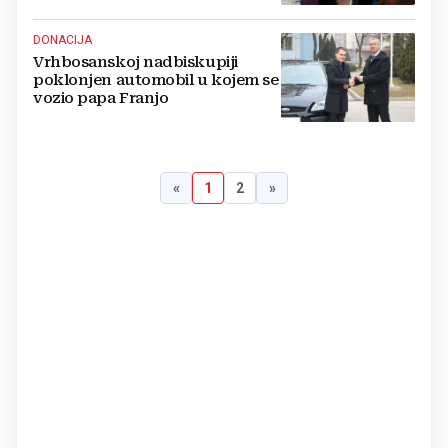
DONACIJA
Vrhbosanskoj nadbiskupiji
poklonjen automobil u kojem se
vozio papa Franjo
«
1
2
»