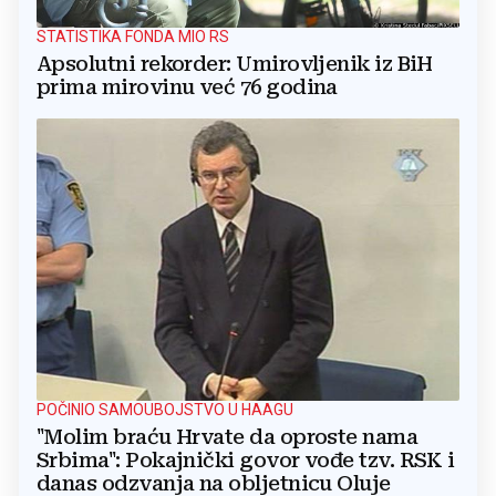
STATISTIKA FONDA MIO RS
Apsolutni rekorder: Umirovljenik iz BiH
prima mirovinu već 76 godina
POČINIO SAMOUBOJSTVO U HAAGU
"Molim braću Hrvate da oproste nama
Srbima": Pokajnički govor vođe tzv. RSK i
danas odzvanja na obljetnicu Oluje