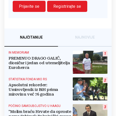
Prijavite se
Registrirajte se
NAJČITANIJE
NAJNOVIJE
IN MEMORIAM
1
PREMINUO DRAGO GALIĆ,
dioničar i jedan od utemeljitelja
Euroherca
STATISTIKA FONDA MIO RS
2
Apsolutni rekorder:
Umirovljenik iz BiH prima
mirovinu već 76 godina
POČINIO SAMOUBOJSTVO U HAAGU
3
"Molim braću Hrvate da oproste