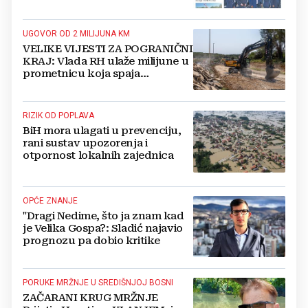
Mladifestu, njemački projekt u
Grudama s plaćom od 2500 KM
UGOVOR OD 2 MILIJUNA KM
VELIKE VIJESTI ZA POGRANIČNI
KRAJ: Vlada RH ulaže milijune u
prometnicu koja spaja
Hercegovinu i Hrvatsku
RIZIK OD POPLAVA
BiH mora ulagati u prevenciju,
rani sustav upozorenja i
otpornost lokalnih zajednica
OPĆE ZNANJE
"Dragi Nedime, što ja znam kad
je Velika Gospa?: Sladić najavio
prognozu pa dobio kritike
PORUKE MRŽNJE U SREDIŠNJOJ BOSNI
ZAČARANI KRUG MRŽNJE