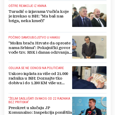
OŠTRE REAKCIJE IZ KNINA
Turudić o izjavama Vučića koje
je izrekao u BiH: "Ma baš nas
briga, neka kmeči"
POČINIO SAMOUBOJSTVO U HAAGU
"Molim braću Hrvate da oproste
nama Srbima": Pokajnički govor
vođe tzv. RSK i danas odzvanja
na obljetnicu Oluje
ODLUKA SE NE ODNOSI NA POLITIČARE
Uskoro isplata za više od 21.000
radnika u BiH: Doznajte tko
dobiva i do 1.200 KM više uz
srpanjsku plaću
"ŽELIM SASLUŠATI SVAKOG OD 22 RADNIKA
BEZ PRITISKA“
Preokret u slučaju JP
Komunalno: Inspekcija poništila