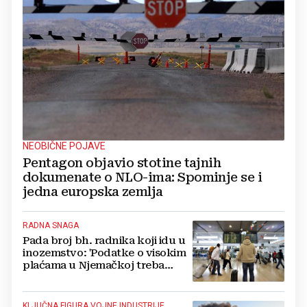
NEOBIČNE POJAVE
Pentagon objavio stotine tajnih
dokumenate o NLO-ima: Spominje se i
jedna europska zemlja
RADNA SNAGA
Pada broj bh. radnika koji idu u
inozemstvo: 'Podatke o visokim
plaćama u Njemačkoj treba
gledati s rezervom'
KLJUČNA FIGURA VOJNE INDUSTRIJE