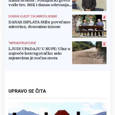
nama Srbima": Pokajnički govor
vođe tzv. RSK i danas odzvanja
na obljetnicu Oluje
DOBRA VIJEST ZA UMIROVJENIKE
4
DANAS ISPLATA Stižu povećane
mirovine, donosimo iznose
"INFRASTRUKTURA"
5
LJUDI UPADAJU U RUPE: Ulaz u
najveće hercegovačko selo
mjesecima je noćna mora
UPRAVO SE ČITA