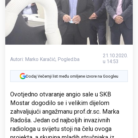
21.10.2020.
Autori:
Marko Karačić
,
Pogled.ba
u 14:53
Dodaj Večernji list među omiljene izvore na Googleu
Ovotjedno otvaranje angio sale u SKB
Mostar dogodilo se i velikim dijelom
zahvaljujući angažmanu prof.dr.sc. Marka
Radoša. Jedan od najboljih invazivnih
radiologa u svijetu stoji na čelu ovoga
projekta, a skupina mladih stručnjaka iz