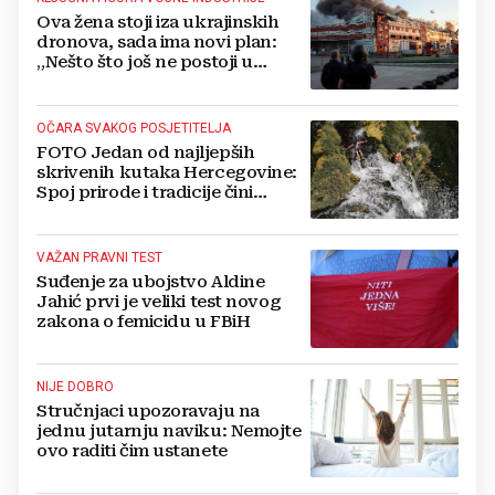
Ova žena stoji iza ukrajinskih
dronova, sada ima novi plan:
„Nešto što još ne postoji u
svijetu“
OČARA SVAKOG POSJETITELJA
FOTO Jedan od najljepših
skrivenih kutaka Hercegovine:
Spoj prirode i tradicije čini
Koćušu jedinstvenom
destinacijom
VAŽAN PRAVNI TEST
Suđenje za ubojstvo Aldine
Jahić prvi je veliki test novog
zakona o femicidu u FBiH
NIJE DOBRO
Stručnjaci upozoravaju na
jednu jutarnju naviku: Nemojte
ovo raditi čim ustanete