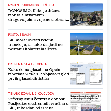
IZMJENE ZAKONSKOG RJEŠENJA
DONOSIMO: Kako je država
izbrisala hrvatskim
dragovoljcima vrijeme u obrani
BiH
POSTOJE NAČINI
BiH mora ubrzati zelenu
tranziciju, ali tako da ljudi ne
postanu kolateralna šteta
PRIPREMA ZA 4. LISTOPADA
Kako ćemo glasati na Općim
izborima 2026? SIP objavio izgled
prvih glasačkih listića
TISKANO IZDANJE, 6. KOLOVOZA
Večernji list u četvrtak donosi:
Posljedice ekstremnih vrućina u
BiH, rekordan odaziv na