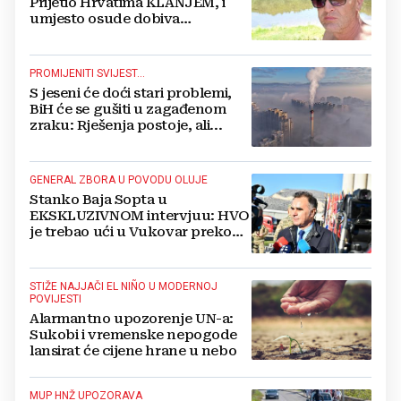
Prijetio Hrvatima KLANJEM, i
umjesto osude dobiva
POTPORU
PROMIJENITI SVIJEST...
S jeseni će doći stari problemi,
BiH će se gušiti u zagađenom
zraku: Rješenja postoje, ali...
GENERAL ZBORA U POVODU OLUJE
Stanko Baja Sopta u
EKSKLUZIVNOM intervjuu: HVO
je trebao ući u Vukovar preko
Marinaca, Bogdanovaca i
Bršadina
STIŽE NAJJAČI EL NIÑO U MODERNOJ
POVIJESTI
Alarmantno upozorenje UN-a:
Sukobi i vremenske nepogode
lansirat će cijene hrane u nebo
MUP HNŽ UPOZORAVA