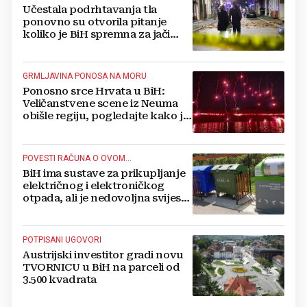
Učestala podrhtavanja tla
ponovno su otvorila pitanje
koliko je BiH spremna za jači
potres
GRMLJAVINA PONOSA NA MORU
Ponosno srce Hrvata u BiH:
Veličanstvene scene iz Neuma
obišle regiju, pogledajte kako je
proslavljena "Oluja"
POVESTI RAČUNA O OVOM...
BiH ima sustave za prikupljanje
električnog i elektroničkog
otpada, ali je nedovoljna svijest
najveći problem
POTPISANI UGOVORI
Austrijski investitor gradi novu
TVORNICU u BiH na parceli od
3.500 kvadrata