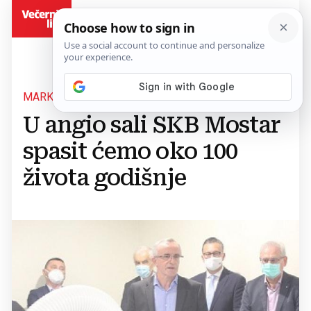
BiH
MARKO RADOŠ:
U angio sali SKB Mostar
spasit ćemo oko 100
života godišnje