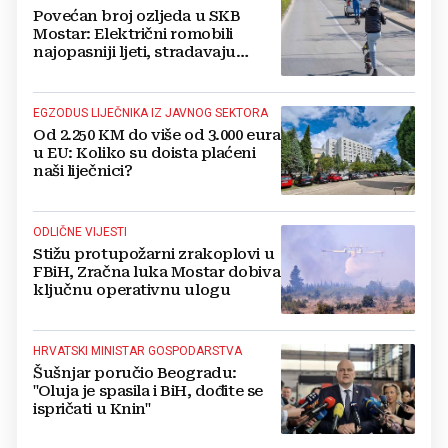
Povećan broj ozljeda u SKB
Mostar: Električni romobili
najopasniji ljeti, stradavaju
uglavnom djeca
EGZODUS LIJEČNIKA IZ JAVNOG SEKTORA
Od 2.250 KM do više od 3.000 eura
u EU: Koliko su doista plaćeni
naši liječnici?
ODLIČNE VIJESTI
Stižu protupožarni zrakoplovi u
FBiH, Zračna luka Mostar dobiva
ključnu operativnu ulogu
HRVATSKI MINISTAR GOSPODARSTVA
Šušnjar poručio Beogradu:
"Oluja je spasila i BiH, dođite se
ispričati u Knin"