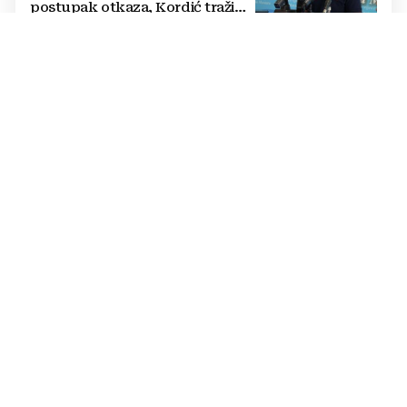
postupak otkaza, Kordić traži
pojedinačne razgovore s
radnicima
OD MORA PREMA PLANINI
Dok se obala ljeti sve češće guši
u gužvama i vrućini, planine BiH
nude svježinu i slobodu
GODIŠNICA OPERACIJE "OLUJA"
Filipović na obljetnici u Kninu:
Zajednička hrvatska povijest
čuva se istinom i poštovanjem
prema žrtvi branitelja
STATISTIKA FONDA MIO RS
Apsolutni rekorder:
Umirovljenik iz BiH prima
mirovinu već 76 godina
NAPETOSTI NAKON POSJETA BUGOJNU
Vučić oštro odgovorio Helezu: