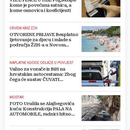
kome je povećana satnica, a
kome osnovica i koeficijenti
CRVENI KRIŽ ŽZH
OTVORENE PRIJAVE Besplatno
ljetovanje za djecu i mlade s
područja ŽZH-a u Novom
Vinodolskom
NAPLATNE KUĆICE ODLAZE U POVIJEST
Važno za vozače iz BiH na
hrvatskim autocestama: Zbog
čega će sustav ČUVATI
FOTOGRAFIJE VAŠEG VOZILA
čak 12 mjeseci?
MOSTAR
FOTO Urušila se Alajbegovića
kuća: Konstrukcija PALA NA
AUTOMOBILE, radnici hitno
čistili teren