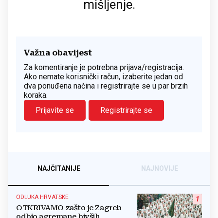
mišljenje.
Važna obavijest
Za komentiranje je potrebna prijava/registracija.
Ako nemate korisnički račun, izaberite jedan od
dva ponuđena načina i registrirajte se u par brzih
koraka.
Prijavite se
Registrirajte se
NAJČITANIJE
NAJNOVIJE
ODLUKA HRVATSKE
1
OTKRIVAMO zašto je Zagreb
odbio agremane bivših