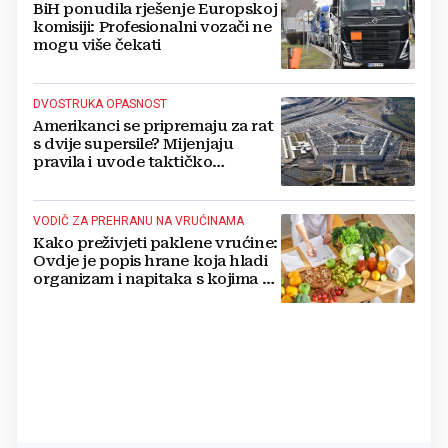
BiH ponudila rješenje Europskoj
komisiji: Profesionalni vozači ne
mogu više čekati
DVOSTRUKA OPASNOST
Amerikanci se pripremaju za rat
s dvije supersile? Mijenjaju
pravila i uvode taktičko
nuklearno oružje
VODIČ ZA PREHRANU NA VRUĆINAMA
Kako preživjeti paklene vrućine:
Ovdje je popis hrane koja hladi
organizam i napitaka s kojima si
činite 'medvjeđu uslugu'