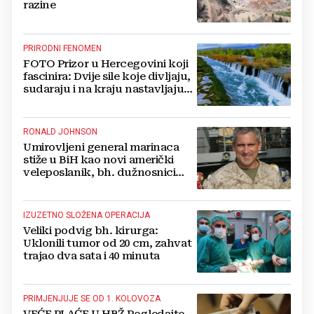
razine
PRIRODNI FENOMEN
FOTO Prizor u Hercegovini koji
fascinira: Dvije sile koje divljaju,
sudaraju i na kraju nastavljaju
kao jedna
RONALD JOHNSON
Umirovljeni general marinaca
stiže u BiH kao novi američki
veleposlanik, bh. dužnosnici
unaprijed ga hvale
IZUZETNO SLOŽENA OPERACIJA
Veliki podvig bh. kirurga:
Uklonili tumor od 20 cm, zahvat
trajao dva sata i 40 minuta
PRIMJENJUJE SE OD 1. KOLOVOZA
VEĆE PLAĆE U HBŽ Pogledajte