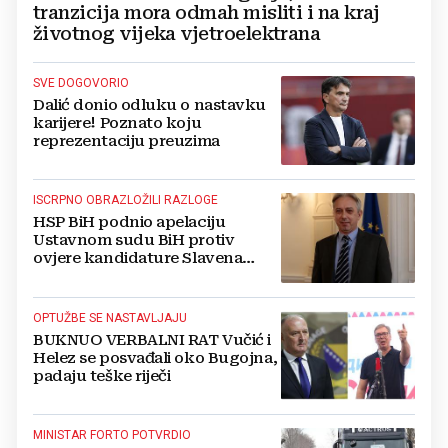
tranzicija mora odmah misliti i na kraj
životnog vijeka vjetroelektrana
SVE DOGOVORIO
Dalić donio odluku o nastavku
karijere! Poznato koju
reprezentaciju preuzima
ISCRPNO OBRAZLOŽILI RAZLOGE
HSP BiH podnio apelaciju
Ustavnom sudu BiH protiv
ovjere kandidature Slavena
Kovačevića
OPTUŽBE SE NASTAVLJAJU
BUKNUO VERBALNI RAT Vučić i
Helez se posvađali oko Bugojna,
padaju teške riječi
MINISTAR FORTO POTVRDIO