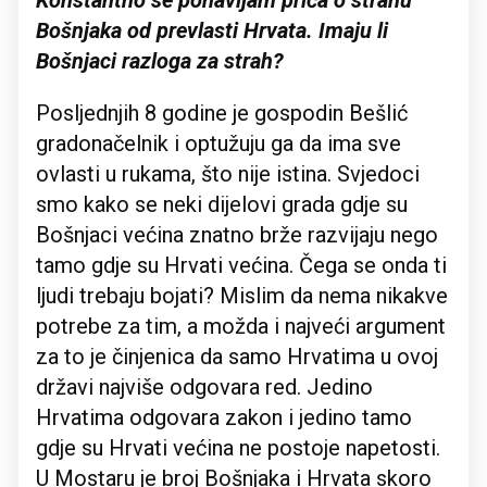
Konstantno se ponavljam priča o strahu
Bošnjaka od prevlasti Hrvata. Imaju li
Bošnjaci razloga za strah?
Posljednjih 8 godine je gospodin Bešlić
gradonačelnik i optužuju ga da ima sve
ovlasti u rukama, što nije istina. Svjedoci
smo kako se neki dijelovi grada gdje su
Bošnjaci većina znatno brže razvijaju nego
tamo gdje su Hrvati većina. Čega se onda ti
ljudi trebaju bojati? Mislim da nema nikakve
potrebe za tim, a možda i najveći argument
za to je činjenica da samo Hrvatima u ovoj
državi najviše odgovara red. Jedino
Hrvatima odgovara zakon i jedino tamo
gdje su Hrvati većina ne postoje napetosti.
U Mostaru je broj Bošnjaka i Hrvata skoro