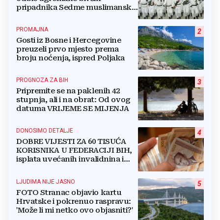
pripadnika Sedme muslimanske
i postrojbe Zulfikar
PROMAJNA
2
Gosti iz Bosne i Hercegovine
preuzeli prvo mjesto prema
broju noćenja, ispred Poljaka
PROGNOZA ZA BIH
3
Pripremite se na paklenih 42
stupnja, ali i na obrat: Od ovog
datuma VRIJEME SE MIJENJA
DONOSIMO DETALJE
4
DOBRE VIJESTI ZA 60 TISUĆA
KORISNIKA U FEDERACIJI BIH,
isplata uvećanih invalidnina i
retroaktivna isplata
LJUDIMA NIJE JASNO
5
FOTO Stranac objavio kartu
Hrvatske i pokrenuo raspravu:
'Može li mi netko ovo objasniti?'