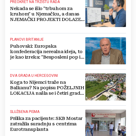
PREOKRET NA TRŽIŠTU RADA
Nekada se išlo "trbuhom za
kruhom" u Njemačku, a danas
NJEMAČKI PROJEKTI DOLAZE U
HERCEGOVINU
PLANOVI BRITANIJE
Puhovski: Europska
konfederacija nerealna ideja, to
je kao izreka: "Besposleni pop i
jariće krsti"
DVA GRADA U HERCEGOVINI
Koga to Nijemci traže na
Balkanu? Na popisu POŽELJNIH
LOKACIJA našla se i četiri grada
iz BiH
SLUŽBENA PISMA
Prilika za pacijente: SKB Mostar
zatražila suradnju s centrima
Eurotransplanta