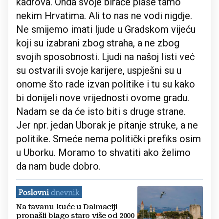
kadrova. Onda svoje birače plaše tamo
nekim Hrvatima. Ali to nas ne vodi nigdje.
Ne smijemo imati ljude u Gradskom vijeću
koji su izabrani zbog straha, a ne zbog
svojih sposobnosti. Ljudi na našoj listi već
su ostvarili svoje karijere, uspješni su u
onome što rade izvan politike i tu su kako
bi donijeli nove vrijednosti ovome gradu.
Nadam se da će isto biti s druge strane.
Jer npr. jedan Uborak je pitanje struke, a ne
politike. Smeće nema politički prefiks osim
u Uborku. Moramo to shvatiti ako želimo
da nam bude dobro.
Na tavanu kuće u Dalmaciji
pronašli blago staro više od 2000