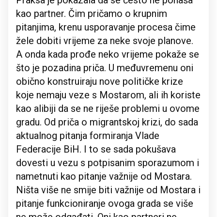
Praksa je pokazala da se često ne ponaša
kao partner. Čim pričamo o krupnim
pitanjima, krenu usporavanje procesa čime
žele dobiti vrijeme za neke svoje planove.
A onda kada prođe neko vrijeme pokaže se
što je pozadina priča. U međuvremenu oni
obično konstruiraju nove političke krize
koje nemaju veze s Mostarom, ali ih koriste
kao alibiji da se ne riješe problemi u ovome
gradu. Od priča o migrantskoj krizi, do sada
aktualnog pitanja formiranja Vlade
Federacije BiH. I to se sada pokušava
dovesti u vezu s potpisanim sporazumom i
nametnuti kao pitanje važnije od Mostara.
Ništa više ne smije biti važnije od Mostara i
pitanje funkcioniranje ovoga grada se više