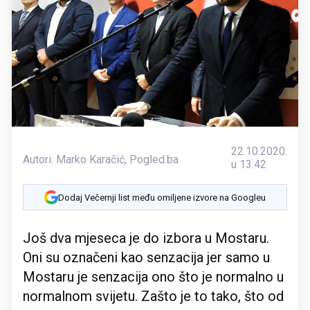
22.10.2020.
Autori:
Marko Karačić
,
Pogled.ba
u 13:42
Dodaj Večernji list među omiljene izvore na Googleu
Još dva mjeseca je do izbora u Mostaru.
Oni su označeni kao senzacija jer samo u
Mostaru je senzacija ono što je normalno u
normalnom svijetu. Zašto je to tako, što od