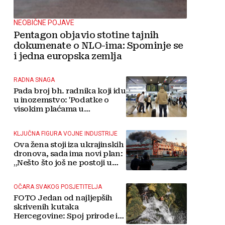
NEOBIČNE POJAVE
Pentagon objavio stotine tajnih
dokumenate o NLO-ima: Spominje se
i jedna europska zemlja
RADNA SNAGA
Pada broj bh. radnika koji idu
u inozemstvo: 'Podatke o
visokim plaćama u
Njemačkoj treba gledati s
rezervom'
KLJUČNA FIGURA VOJNE INDUSTRIJE
Ova žena stoji iza ukrajinskih
dronova, sada ima novi plan:
„Nešto što još ne postoji u
svijetu“
OČARA SVAKOG POSJETITELJA
FOTO Jedan od najljepših
skrivenih kutaka
Hercegovine: Spoj prirode i