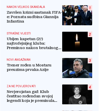
NAKON VELIKOG SKANDALA
1
Završen krizni sastanak FIFA-
e: Poznata sudbina Giannija
Infantina
STRAŠNE VIJESTI
2
Ubijen kapetan (27)
najtrofejnijeg kluba:
Preminuo nakon brutalnog
napada u blizini svoje kuće
NOVI ANGAŽMAN
3
Trener rođen u Mostaru
preuzima prvaka Azije
ZA NE POVJEROVATI
4
Nevjerojatan gaf: Klub
čestitao rođendan svojoj
legendi koja je preminula
prije pola godine: 'Neka ovaj
novi ciklus...'