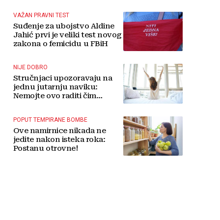
tradicije čini Koćušu
jedinstvenom destinacijom
VAŽAN PRAVNI TEST
Suđenje za ubojstvo Aldine
Jahić prvi je veliki test novog
zakona o femicidu u FBiH
NIJE DOBRO
Stručnjaci upozoravaju na
jednu jutarnju naviku:
Nemojte ovo raditi čim
ustanete
POPUT TEMPIRANE BOMBE
Ove namirnice nikada ne
jedite nakon isteka roka:
Postanu otrovne!