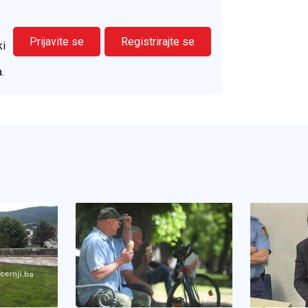
Prijavite se
Registrirajte se
ki
.