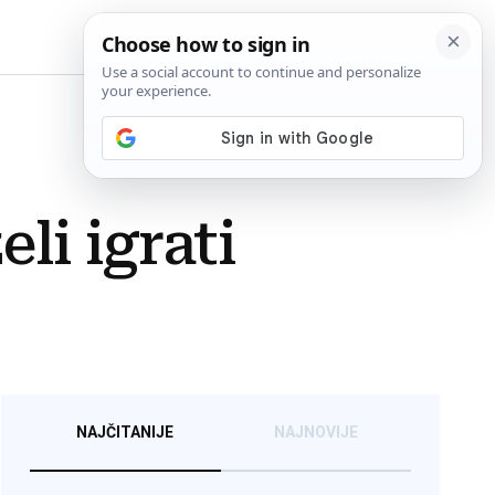
BiH
li igrati
NAJČITANIJE
NAJNOVIJE