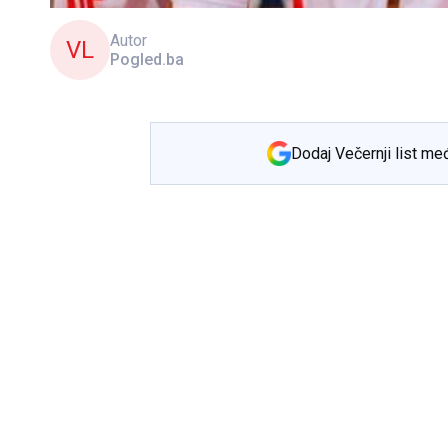
Autor
VL
Pogled.ba
Dodaj Večernji list me