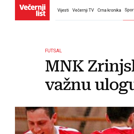
Spor
Vijesti
Večernji TV
Crna kronika
FUTSAL
MNK Zrinjski
važnu ulogu