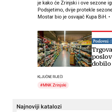
je kako će Zrinjski i ove sezone igr
Podsjetimo, dvije protekle sezon
Mostar bio je osvajač Kupa BiH. •
Trgova
poslov
dobilo
KLJUČNE RIJEČI
MNK Zrinjski