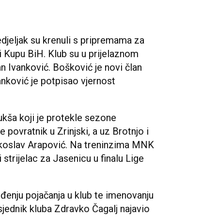
jeljak su krenuli s pripremama za
 i Kupu BiH. Klub su u prijelaznom
an Ivanković. Bošković je novi član
anković je potpisao vjernost
kša koji je protekle sezone
povratnik u Zrinjski, a uz Brotnjo i
jekoslav Arapović. Na treninzima MNK
i strijelac za Jasenicu u finalu Lige
ođenju pojačanja u klub te imenovanju
jednik kluba Zdravko Čagalj najavio