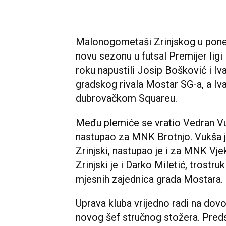
Malonogometaši Zrinjskog u poned
novu sezonu u futsal Premijer ligi
roku napustili Josip Bošković i Iv
gradskog rivala Mostar SG-a, a Iv
dubrovačkom Squareu.
Među plemiće se vratio Vedran Vu
nastupao za MNK Brotnjo. Vukša je 
Zrinjski, nastupao je i za MNK V
Zrinjski je i Darko Miletić, trostruk
mjesnih zajednica grada Mostara.
Uprava kluba vrijedno radi na dov
novog šef stručnog stožera. Preds