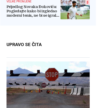
VELIKE PROMJENE
5
Prijedlog Novaka Đokovića:
Pogledajte kako bi izgledao
moderni tenis, ne bi se igralo
dulje od dva sata
UPRAVO SE ČITA