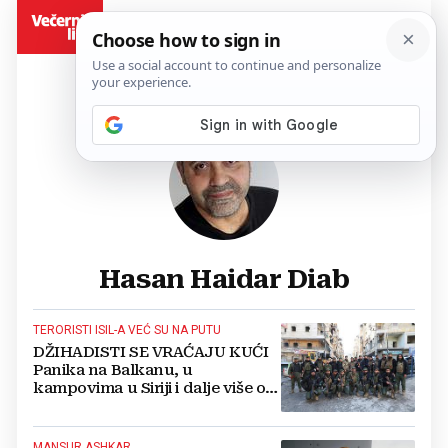
BiH
Hasan Haidar Diab
TERORISTI ISIL-A VEĆ SU NA PUTU
DŽIHADISTI SE VRAĆAJU KUĆI
Panika na Balkanu, u
kampovima u Siriji i dalje više od
100 državljana BiH
MANSUR ASHKAR