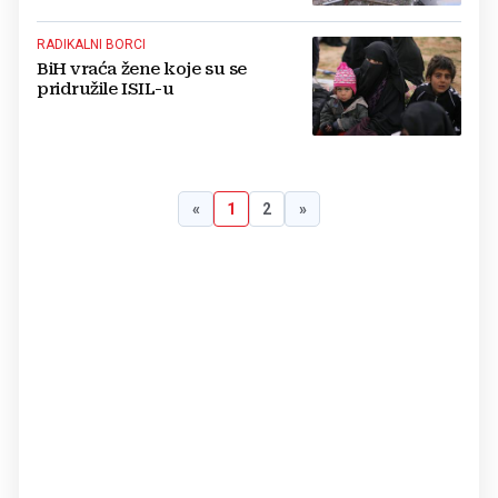
RADIKALNI BORCI
BiH vraća žene koje su se
pridružile ISIL-u
«
1
2
»