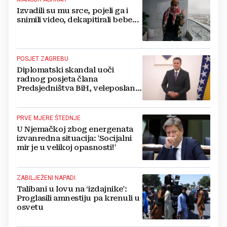
Izvadili su mu srce, pojeli ga i
snimili video, dekapitirali bebe...
POSJET ZAGREBU
Diplomatski skandal uoči
radnog posjeta člana
Predsjedništva BiH, veleposlanik
ogorčen: 'Neviđeni presedan'
PRVE MJERE ŠTEDNJE
U Njemačkoj zbog energenata
izvanredna situacija: 'Socijalni
mir je u velikoj opasnosti!'
ZABILJEŽENI NAPADI
Talibani u lovu na ‘izdajnike':
Proglasili amnestiju pa krenuli u
osvetu