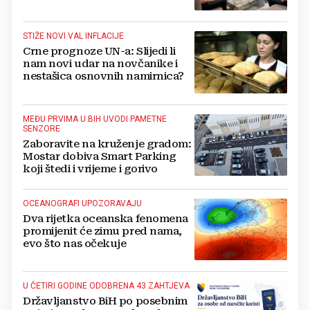
oslobođenja kraljevskog grada
Jajca
STIŽE NOVI VAL INFLACIJE
Crne prognoze UN-a: Slijedi li
nam novi udar na novčanike i
nestašica osnovnih namirnica?
MEĐU PRVIMA U BIH UVODI PAMETNE
SENZORE
Zaboravite na kruženje gradom:
Mostar dobiva Smart Parking
koji štedi i vrijeme i gorivo
OCEANOGRAFI UPOZORAVAJU
Dva rijetka oceanska fenomena
promijenit će zimu pred nama,
evo što nas očekuje
U ČETIRI GODINE ODOBRENA 43 ZAHTJEVA
Državljanstvo BiH po posebnim