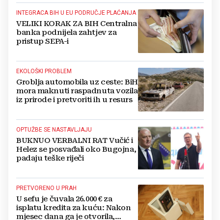
INTEGRACA BIH U EU PODRUČJE PLAĆANJA
VELIKI KORAK ZA BIH Centralna
banka podnijela zahtjev za
pristup SEPA-i
EKOLOŠKI PROBLEM
Groblja automobila uz ceste: BiH
mora maknuti raspadnuta vozila
iz prirode i pretvoriti ih u resurs
OPTUŽBE SE NASTAVLJAJU
BUKNUO VERBALNI RAT Vučić i
Helez se posvađali oko Bugojna,
padaju teške riječi
PRETVORENO U PRAH
U sefu je čuvala 26.000 € za
isplatu kredita za kuću: Nakon
mjesec dana ga je otvorila,