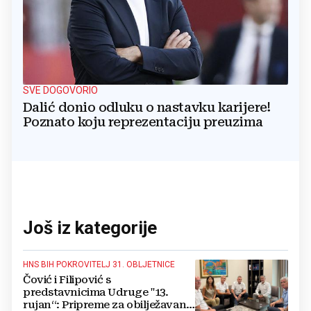
SVE DOGOVORIO
Dalić donio odluku o nastavku karijere!
Poznato koju reprezentaciju preuzima
Još iz kategorije
HNS BIH POKROVITELJ 31. OBLJETNICE
Čović i Filipović s
predstavnicima Udruge "13.
rujan“: Pripreme za obilježavanje