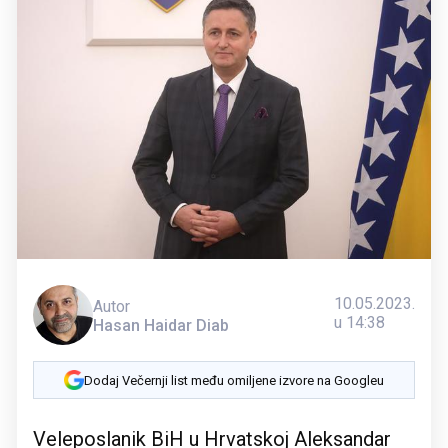
10.05.2023.
Autor
u 14:38
Hasan Haidar Diab
Dodaj Večernji list među omiljene izvore na Googleu
Veleposlanik BiH u Hrvatskoj Aleksandar