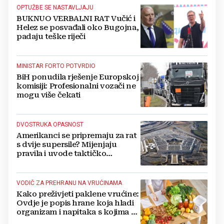
OPTUŽBE SE NASTAVLJAJU
BUKNUO VERBALNI RAT Vučić i
Helez se posvađali oko Bugojna,
padaju teške riječi
MINISTAR FORTO POTVRDIO
BiH ponudila rješenje Europskoj
komisiji: Profesionalni vozači ne
mogu više čekati
DVOSTRUKA OPASNOST
Amerikanci se pripremaju za rat
s dvije supersile? Mijenjaju
pravila i uvode taktičko
nuklearno oružje
VODIČ ZA PREHRANU NA VRUĆINAMA
Kako preživjeti paklene vrućine:
Ovdje je popis hrane koja hladi
organizam i napitaka s kojima si
činite 'medvjeđu uslugu'