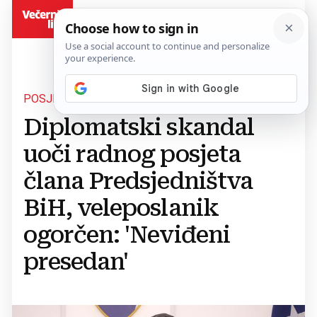
BiH
POSJET ZAGREBU
Diplomatski skandal
uoči radnog posjeta
člana Predsjedništva
BiH, veleposlanik
ogorčen: 'Neviđeni
presedan'