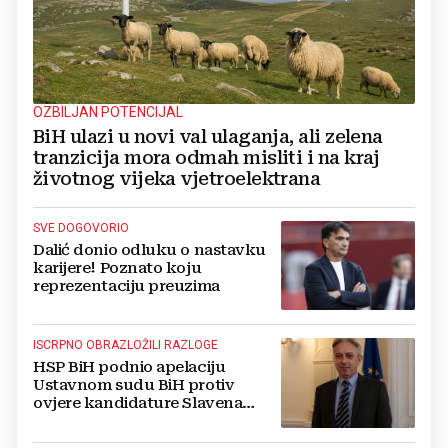
OZBILJAN POTENCIJAL
BiH ulazi u novi val ulaganja, ali zelena
tranzicija mora odmah misliti i na kraj
životnog vijeka vjetroelektrana
SVE DOGOVORIO
Dalić donio odluku o nastavku
karijere! Poznato koju
reprezentaciju preuzima
ISCRPNO OBRAZLOŽILI RAZLOGE
HSP BiH podnio apelaciju
Ustavnom sudu BiH protiv
ovjere kandidature Slavena
Kovačevića