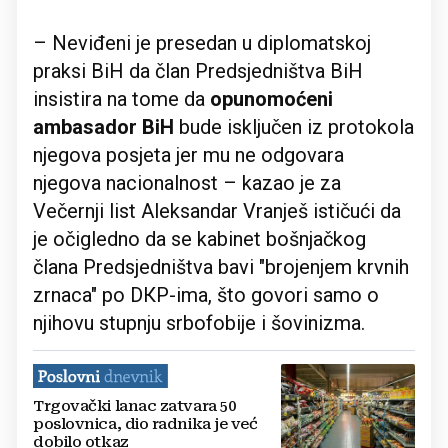
– Neviđeni je presedan u diplomatskoj
praksi BiH da član Predsjedništva BiH
insistira na tome da
opunomoćeni
ambasador
BiH
bude isključen iz protokola
njegova posjeta jer mu ne odgovara
njegova nacionalnost – kazao je za
Večernji list Aleksandar Vranješ ističući da
je očigledno da se kabinet bošnjačkog
člana Predsjedništva bavi "brojenjem krvnih
zrnaca" po DКP-ima, što govori samo o
njihovu stupnju srbofobije i šovinizma.
Trgovački lanac zatvara 50
poslovnica, dio radnika je već
dobilo otkaz