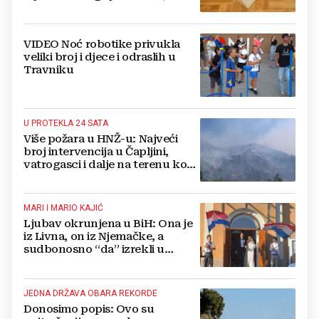
pozlilo joj je
VIDEO Noć robotike privukla
veliki broj i djece i odraslih u
Travniku
U PROTEKLA 24 SATA
Više požara u HNŽ-u: Najveći
broj intervencija u Čapljini,
vatrogasci i dalje na terenu kod
Konjica
MARI I MARIO KAJIĆ
Ljubav okrunjena u BiH: Ona je
iz Livna, on iz Njemačke, a
sudbonosno “da” izrekli u
Kreševu, otkrili su zašto
JEDNA DRŽAVA OBARA REKORDE
Donosimo popis: Ovo su