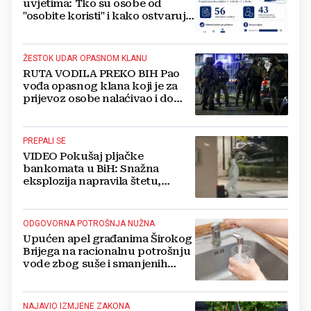
uvjetima: Tko su osobe od
"osobite koristi" i kako ostvaruju
to pravo?
ŽESTOK UDAR OPASNOM KLANU
RUTA VODILA PREKO BIH Pao
vođa opasnog klana koji je za
prijevoz osobe nalaćivao i do
10.000 eura
PREPALI SE
VIDEO Pokušaj pljačke
bankomata u BiH: Snažna
eksplozija napravila štetu,
stanari natjerali pljačkaše u bijeg
ODGOVORNA POTROŠNJA NUŽNA
Upućen apel građanima Širokog
Brijega na racionalnu potrošnju
vode zbog suše i smanjenih
zaliha
NAJAVIO IZMJENE ZAKONA