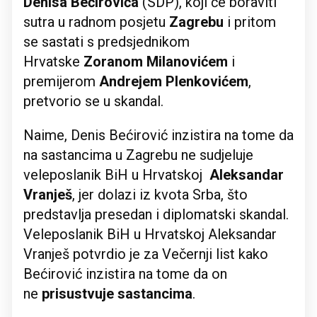
Denisa
Bećirovića
(SDP), koji će boraviti
sutra u radnom posjetu
Zagrebu
i pritom
se sastati s predsjednikom
Hrvatske
Zoranom Milanovićem
i
premijerom
Andrejem Plenkovićem
,
pretvorio se u skandal.
Naime, Denis Bećirović inzistira na tome da
na sastancima u Zagrebu ne sudjeluje
veleposlanik BiH u Hrvatskoj
Aleksandar
Vranješ
, jer dolazi iz kvota Srba, što
predstavlja presedan i diplomatski skandal.
Veleposlanik BiH u Hrvatskoj Aleksandar
Vranješ potvrdio je za Večernji list kako
Bećirović inzistira na tome da on
ne
prisustvuje sastancima
.