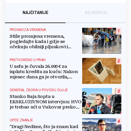
NAJČITANIJE
NAJNOVIJE
PROGNOZA VREMENA
1
Stiže promjena vremena,
pogledajte kada i gdje se
očekuju obilniji pljuskovi i
grmljavina
PRETVORENO U PRAH
2
U sefu je čuvala 26.000 € za
isplatu kredita za kuću: Nakon
mjesec dana ga je otvorila,
pozlilo joj je
GENERAL ZBORA U POVODU OLUJE
3
Stanko Baja Sopta u
EKSKLUZIVNOM intervjuu: HVO
je trebao ući u Vukovar preko
Marinaca, Bogdanovaca i
Bršadina
OPĆE ZNANJE
4
"Dragi Nedime, što ja znam kad