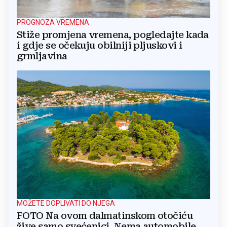
PROGNOZA VREMENA
Stiže promjena vremena, pogledajte kada
i gdje se očekuju obilniji pljuskovi i
grmljavina
MOŽETE DOPLIVATI DO NJEGA
FOTO Na ovom dalmatinskom otočiću
žive samo svećenici. Nema automobile,