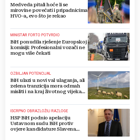
Medveda pitali hoće li se
mirovine povećati i pripadnicima
HVO-a, evo što je rekao
MINISTAR FORTO POTVRDIO
BiH ponudila rješenje Europskoj
komisiji: Profesionalni vozači ne
mogu više čekati
OZBILJAN POTENCIJAL
BiH ulazi u novi val ulaganja, ali
zelena tranzicija mora odmah
misliti i na kraj životnog vijeka
vjetroelektrana
ISCRPNO OBRAZLOŽILI RAZLOGE
HSP BiH podnio apelaciju
Ustavnom sudu BiH protiv
ovjere kandidature Slavena
Kovačevića