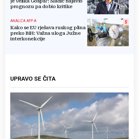
je Velika Gospa?: Sladić najavio
prognozu pa dobio kritike
ANALIZA AFP-A
5
Kako se EU rješava ruskog plina
preko BiH: Važna uloga Južne
interkonekcije
UPRAVO SE ČITA