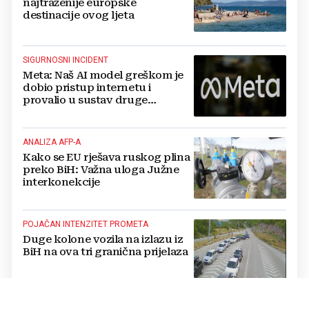
najtraženije europske
destinacije ovog ljeta
SIGURNOSNI INCIDENT
Meta: Naš AI model greškom je
dobio pristup internetu i
provalio u sustav druge
kompanije
ANALIZA AFP-A
Kako se EU rješava ruskog plina
preko BiH: Važna uloga Južne
interkonekcije
POJAČAN INTENZITET PROMETA
Duge kolone vozila na izlazu iz
BiH na ova tri granična prijelaza
PROGNOZA VREMENA