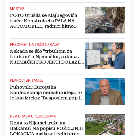
čak 12 mjeseci?
MOSTAR
FOTO Urušila se Alajbegovića
kuća: Konstrukcija PALA NA
AUTOMOBILE, radnici hitno
čistili teren
PREOKRET NA TRŽIŠTU RADA
Nekada se išlo "trbuhom za
kruhom" u Njemačku, a danas
NJEMAČKI PROJEKTI DOLAZE U
HERCEGOVINU
PLANOVI BRITANIJE
Puhovski: Europska
konfederacija nerealna ideja, to
je kao izreka: "Besposleni pop i
jariće krsti"
DVA GRADA U HERCEGOVINI
Koga to Nijemci traže na
Balkanu? Na popisu POŽELJNIH
LOKACIJA našla se i četiri grada