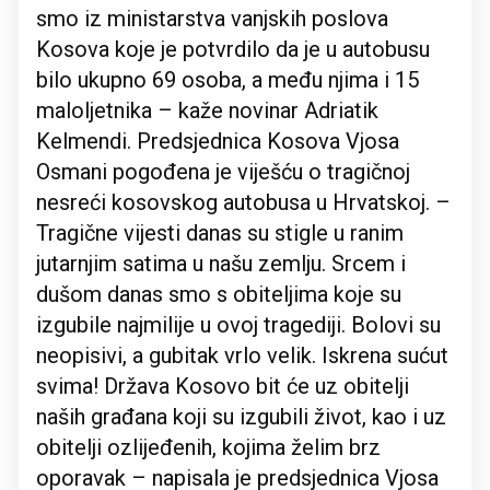
smo iz ministarstva vanjskih poslova
Kosova koje je potvrdilo da je u autobusu
bilo ukupno 69 osoba, a među njima i 15
maloljetnika – kaže novinar Adriatik
Kelmendi. Predsjednica Kosova Vjosa
Osmani pogođena je viješću o tragičnoj
nesreći kosovskog autobusa u Hrvatskoj. –
Tragične vijesti danas su stigle u ranim
jutarnjim satima u našu zemlju. Srcem i
dušom danas smo s obiteljima koje su
izgubile najmilije u ovoj tragediji. Bolovi su
neopisivi, a gubitak vrlo velik. Iskrena sućut
svima! Država Kosovo bit će uz obitelji
naših građana koji su izgubili život, kao i uz
obitelji ozlijeđenih, kojima želim brz
oporavak – napisala je predsjednica Vjosa