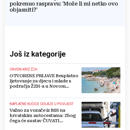
pokrenuo raspravu: 'Može li mi netko ovo
objasniti?'
Još iz kategorije
CRVENI KRIŽ ŽZH
OTVORENE PRIJAVE Besplatno
ljetovanje za djecu i mlade s
područja ŽZH-a u Novom
Vinodolskom
NAPLATNE KUĆICE ODLAZE U POVIJEST
Važno za vozače iz BiH na
hrvatskim autocestama: Zbog
čega će sustav ČUVATI
FOTOGRAFIJE VAŠEG VOZILA