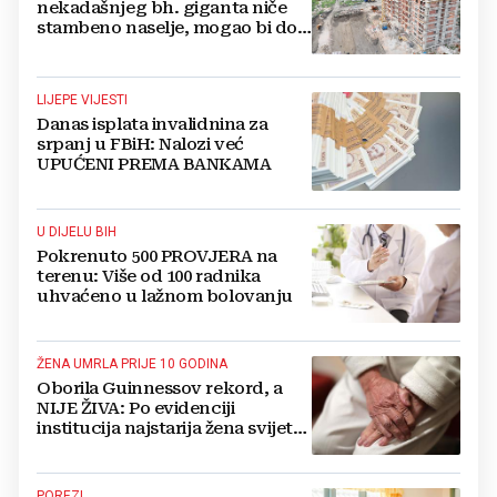
nekadašnjeg bh. giganta niče
stambeno naselje, mogao bi doći
i Lidl
LIJEPE VIJESTI
Danas isplata invalidnina za
srpanj u FBiH: Nalozi već
UPUĆENI PREMA BANKAMA
U DIJELU BIH
Pokrenuto 500 PROVJERA na
terenu: Više od 100 radnika
uhvaćeno u lažnom bolovanju
ŽENA UMRLA PRIJE 10 GODINA
Oborila Guinnessov rekord, a
NIJE ŽIVA: Po evidenciji
institucija najstarija žena svijeta
živi u BiH i ima 121 godinu
POREZI