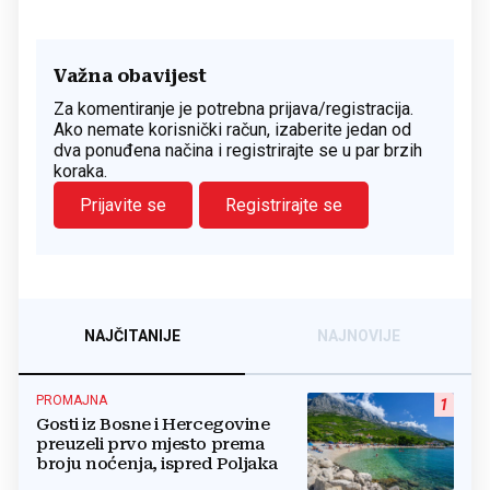
Važna obavijest
Za komentiranje je potrebna prijava/registracija.
Ako nemate korisnički račun, izaberite jedan od
dva ponuđena načina i registrirajte se u par brzih
koraka.
Prijavite se
Registrirajte se
NAJČITANIJE
NAJNOVIJE
PROMAJNA
1
Gosti iz Bosne i Hercegovine
preuzeli prvo mjesto prema
broju noćenja, ispred Poljaka