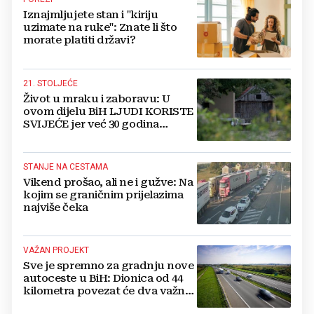
Iznajmljujete stan i "kiriju
uzimate na ruke": Znate li što
morate platiti državi?
21. STOLJEĆE
Život u mraku i zaboravu: U
ovom dijelu BiH LJUDI KORISTE
SVIJEĆE jer već 30 godina
nemaju struju
STANJE NA CESTAMA
Vikend prošao, ali ne i gužve: Na
kojim se graničnim prijelazima
najviše čeka
VAŽAN PROJEKT
Sve je spremno za gradnju nove
autoceste u BiH: Dionica od 44
kilometra povezat će dva važna
grada