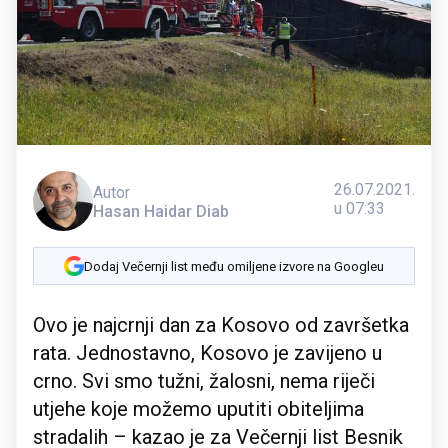
26.07.2021.
Autor
u 07:33
Hasan Haidar Diab
Dodaj Večernji list među omiljene izvore na Googleu
Ovo je najcrnji dan za Kosovo od završetka
rata. Jednostavno, Kosovo je zavijeno u
crno. Svi smo tužni, žalosni, nema riječi
utjehe koje možemo uputiti obiteljima
stradalih – kazao je za Večernji list Besnik