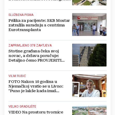
iz BiH
SLUŽBENA PISMA
Prilika za pacijente: SKB Mostar
zatražila suradnju s centrima
Eurotransplanta
ZAPRIMLJENO 378 ZAHTJEVA
Stotine građana čeka svoj
novac, a država poručuje:
Detaljno ćemo PROVJERITI
SVAKI PAPIR prije nego isplatimo
ijednu marku!
VILIM RUBIĆ
FOTO Nakon 10 godina u
Njemačkoj vratio se u Livno:
"Puno je lakše kada imaš
OBITELJ uz sebe"
VELIKO GRADILIŠTE
VIDEO Na prostoru tvornice