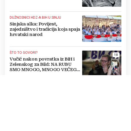
DUŽNOSNICI HDZ-A BIH U SINJU
Sinjska alka: Povijest,
zajedništvo i tradicija koja spaja
hrvatski narod
ŠTO TO GOVORI?
10
Vučić nakon povratka iz BiH i
Zelenskog za Bild: NA RUBU
SMO MNOGO, MNOGO VEĆEG
RATA
NAZOČILA 311. SINJSKOJ ALCI
FOTO Krišto: Sinjska alka je
simbol ponosa, slobode i
očuvanja tradicije
10 GODINA POSLIJE
TINO RADANOVIĆ