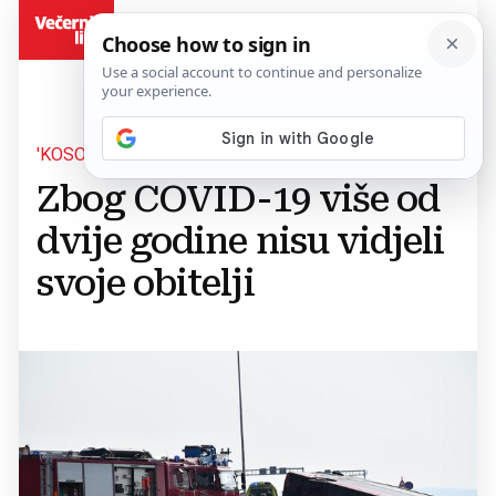
BiH
'KOSOVO JE ZAVIJENO U CRNO'
Zbog COVID-19 više od
dvije godine nisu vidjeli
svoje obitelji