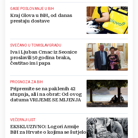
GASE POSLOVANJE U BIH
Kraj Glova u BiH, od danas
prestaju dostave
SVEČANO U TOMISLAVGRADU
Iva i Ljuban Crnac iz Seonice
proslavili 50 godina braka,
čestitao im i papa
PROGNOZA ZA BIH
Pripremite se na paklenih 42
stupnja, ali i na obrat: Od ovog
datuma VRIJEME SE MIJENJA
VEČERNJI LIST
EKSKLUZIVNO: Logori Armije
BiH za Hrvate o kojima se šutjelo