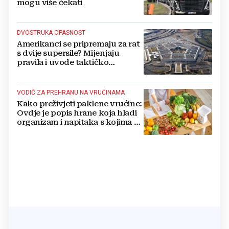
mogu više čekati
DVOSTRUKA OPASNOST
Amerikanci se pripremaju za rat
s dvije supersile? Mijenjaju
pravila i uvode taktičko
nuklearno oružje
VODIČ ZA PREHRANU NA VRUĆINAMA
Kako preživjeti paklene vrućine:
Ovdje je popis hrane koja hladi
organizam i napitaka s kojima si
činite 'medvjeđu uslugu'