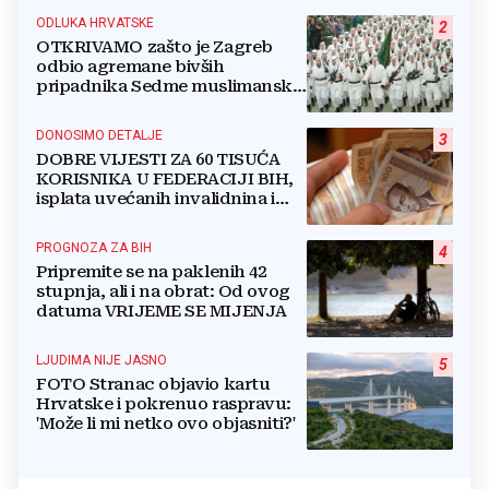
ODLUKA HRVATSKE
2
OTKRIVAMO zašto je Zagreb
odbio agremane bivših
pripadnika Sedme muslimanske
i postrojbe Zulfikar
DONOSIMO DETALJE
3
DOBRE VIJESTI ZA 60 TISUĆA
KORISNIKA U FEDERACIJI BIH,
isplata uvećanih invalidnina i
retroaktivna isplata
PROGNOZA ZA BIH
4
Pripremite se na paklenih 42
stupnja, ali i na obrat: Od ovog
datuma VRIJEME SE MIJENJA
LJUDIMA NIJE JASNO
5
FOTO Stranac objavio kartu
Hrvatske i pokrenuo raspravu:
'Može li mi netko ovo objasniti?'