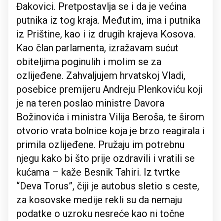
Đakovici. Pretpostavlja se i da je većina
putnika iz tog kraja. Međutim, ima i putnika
iz Prištine, kao i iz drugih krajeva Kosova.
Kao član parlamenta, izražavam sućut
obiteljima poginulih i molim se za
ozlijeđene. Zahvaljujem hrvatskoj Vladi,
posebice premijeru Andreju Plenkoviću koji
je na teren poslao ministre Davora
Božinovića i ministra Vilija Beroša, te širom
otvorio vrata bolnice koja je brzo reagirala i
primila ozlijeđene. Pružaju im potrebnu
njegu kako bi što prije ozdravili i vratili se
kućama – kaže Besnik Tahiri. Iz tvrtke
“Deva Torus”, čiji je autobus sletio s ceste,
za kosovske medije rekli su da nemaju
podatke o uzroku nesreće kao ni točne