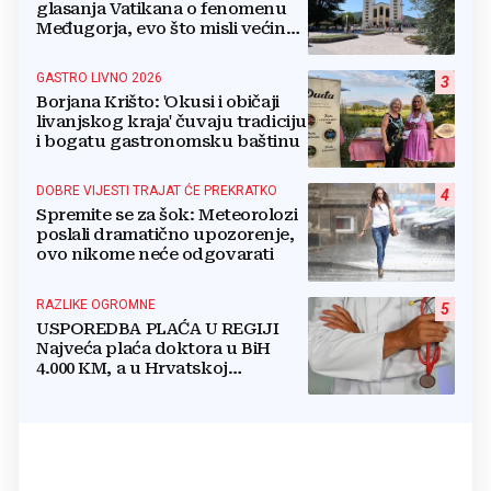
glasanja Vatikana o fenomenu
Međugorja, evo što misli većina
crkevnih dužnosnika
GASTRO LIVNO 2026
3
Borjana Krišto: 'Okusi i običaji
livanjskog kraja' čuvaju tradiciju
i bogatu gastronomsku baštinu
DOBRE VIJESTI TRAJAT ĆE PREKRATKO
4
Spremite se za šok: Meteorolozi
poslali dramatično upozorenje,
ovo nikome neće odgovarati
RAZLIKE OGROMNE
5
USPOREDBA PLAĆA U REGIJI
Najveća plaća doktora u BiH
4.000 KM, a u Hrvatskoj
najmanja 3.000 eura