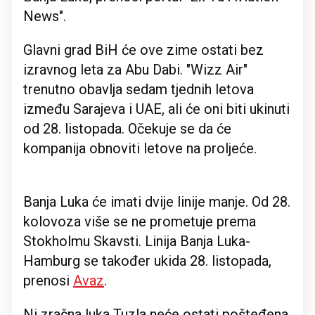
News".
Glavni grad BiH će ove zime ostati bez
izravnog leta za Abu Dabi. "Wizz Air"
trenutno obavlja sedam tjednih letova
između Sarajeva i UAE, ali će oni biti ukinuti
od 28. listopada. Očekuje se da će
kompanija obnoviti letove na proljeće.
Banja Luka će imati dvije linije manje. Od 28.
kolovoza više se ne prometuje prema
Stokholmu Skavsti. Linija Banja Luka-
Hamburg se također ukida 28. listopada,
prenosi
Avaz
.
Ni zračna luka Tuzla neće ostati pošteđena.