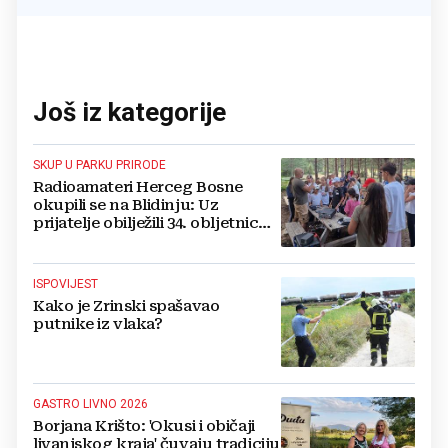
Još iz kategorije
SKUP U PARKU PRIRODE
Radioamateri Herceg Bosne
okupili se na Blidinju: Uz
prijatelje obilježili 34. obljetnicu
osnutka
ISPOVIJEST
Kako je Zrinski spašavao
putnike iz vlaka?
GASTRO LIVNO 2026
Borjana Krišto: 'Okusi i običaji
livanjskog kraja' čuvaju tradiciju