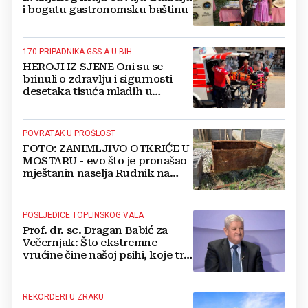
i bogatu gastronomsku baštinu
170 PRIPADNIKA GSS-A U BIH
HEROJI IZ SJENE Oni su se
brinuli o zdravlju i sigurnosti
desetaka tisuća mladih u
Međugorju. DONOSIMO
FOTOGRAFIJE
POVRATAK U PROŠLOST
FOTO: ZANIMLJIVO OTKRIĆE U
MOSTARU - evo što je pronašao
mještanin naselja Rudnik na
svome imanju
POSLJEDICE TOPLINSKOG VALA
Prof. dr. sc. Dragan Babić za
Večernjak: Što ekstremne
vrućine čine našoj psihi, koje tri
namirnice trebamo jesti, kako se
boriti...
REKORDERI U ZRAKU