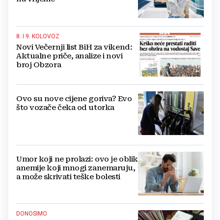
8. I 9. KOLOVOZ
Novi Večernji list BiH za vikend:
Aktualne priče, analize i novi
broj Obzora
Ovo su nove cijene goriva? Evo
što vozače čeka od utorka
Umor koji ne prolazi: ovo je oblik
anemije koji mnogi zanemaruju,
a može skrivati teške bolesti
DONOSIMO