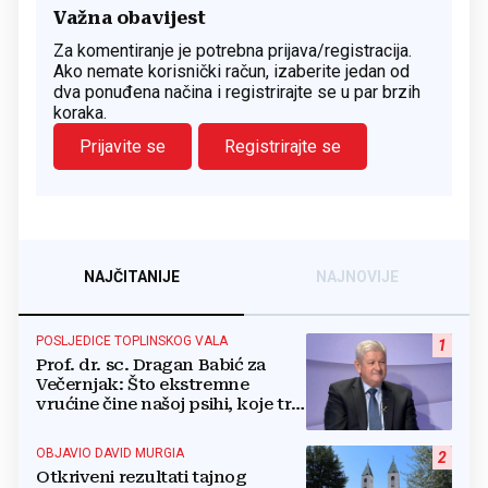
Važna obavijest
Za komentiranje je potrebna prijava/registracija.
Ako nemate korisnički račun, izaberite jedan od
dva ponuđena načina i registrirajte se u par brzih
koraka.
Prijavite se
Registrirajte se
NAJČITANIJE
NAJNOVIJE
POSLJEDICE TOPLINSKOG VALA
1
Prof. dr. sc. Dragan Babić za
Večernjak: Što ekstremne
vrućine čine našoj psihi, koje tri
namirnice trebamo jesti, kako se
boriti...
OBJAVIO DAVID MURGIA
2
Otkriveni rezultati tajnog