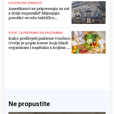
DVOSTRUKA OPASNOST
Amerikanci se pripremaju za rat
s dvije supersile? Mijenjaju
pravila i uvode taktičko
nuklearno oružje
VODIČ ZA PREHRANU NA VRUĆINAMA
Kako preživjeti paklene vrućine:
Ovdje je popis hrane koja hladi
organizam i napitaka s kojima si
činite 'medvjeđu uslugu'
Ne propustite