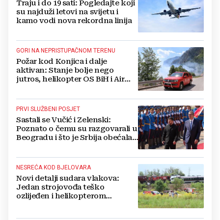
Traju i do 19 sati: Pogledajte koji
su najduži letovi na svijetu i
kamo vodi nova rekordna linija
GORI NA NEPRISTUPAČNOM TERENU
Požar kod Konjica i dalje
aktivan: Stanje bolje nego
jutros, helikopter OS BiH i Air
Tractori pomogli u gašenju
PRVI SLUŽBENI POSJET
Sastali se Vučić i Zelenski:
Poznato o čemu su razgovarali u
Beogradu i što je Srbija obećala
Ukrajini
NESREĆA KOD BJELOVARA
Novi detalji sudara vlakova:
Jedan strojovođa teško
ozlijeđen i helikopterom
prebačen na Rebro, drugi u
velikom šoku