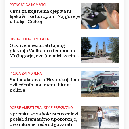
PRENOSE GA KOMARCI
Virus za koji nema cjepiva ni
lijeka širi se Europom: Najgore je
u Italiji i Grčkoj
OBJAVIO DAVID MURGIA
Otkriveni rezultati tajnog
glasanja Vatikana o fenomenu
Međugorja, evo što misli većina
crkevnih dužnosnika
PRUGA ZATVORENA
Sudar vlakova u Hrvatskoj: Ima
ozlijeđenih, na terenu hitna i
policija
DOBRE VIJESTI TRAJAT ĆE PREKRATKO
Spremite se za šok: Meteorolozi
poslali dramatično upozorenje,
ovo nikome neće odgovarati