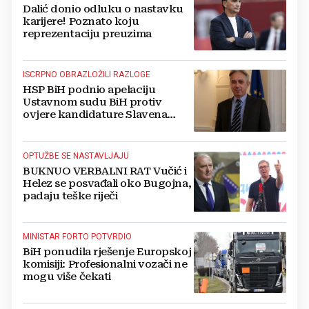
Dalić donio odluku o nastavku
karijere! Poznato koju
reprezentaciju preuzima
ISCRPNO OBRAZLOŽILI RAZLOGE
HSP BiH podnio apelaciju
Ustavnom sudu BiH protiv
ovjere kandidature Slavena
Kovačevića
OPTUŽBE SE NASTAVLJAJU
BUKNUO VERBALNI RAT Vučić i
Helez se posvađali oko Bugojna,
padaju teške riječi
MINISTAR FORTO POTVRDIO
BiH ponudila rješenje Europskoj
komisiji: Profesionalni vozači ne
mogu više čekati