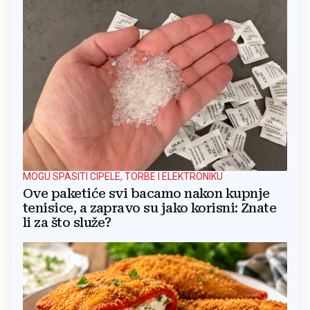
MOGU SPASITI CIPELE, TORBE I ELEKTRONIKU
Ove paketiće svi bacamo nakon kupnje
tenisice, a zapravo su jako korisni: Znate
li za što služe?