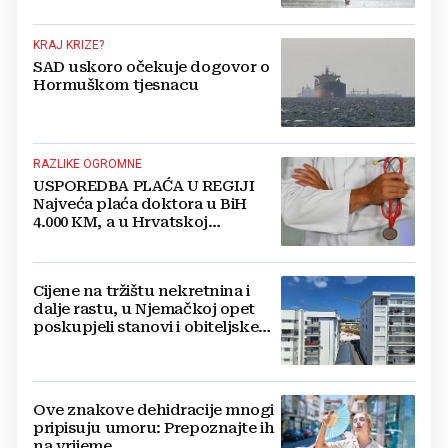
KRAJ KRIZE?
SAD uskoro očekuje dogovor o
Hormuškom tjesnacu
RAZLIKE OGROMNE
USPOREDBA PLAĆA U REGIJI
Najveća plaća doktora u BiH
4.000 KM, a u Hrvatskoj
najmanja 3.000 eura
Cijene na tržištu nekretnina i
dalje rastu, u Njemačkoj opet
poskupjeli stanovi i obiteljske
kuće
Ove znakove dehidracije mnogi
pripisuju umoru: Prepoznajte ih
na vrijeme