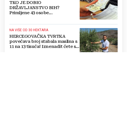
TKO JE DOBIO
DRŽAVLJANSTVO BIH?
Primljene 43 osobe...
NA VIŠE OD 30 HEKTARA
HERCEGOVAČKA TVRTKA
povećava broj stabala maslina s
11 na 13 tisuća! Iznenadit ćete se
kako ih štite
Jednostavan trik mesara otkriva
je li piletina doista svježa:
Provjerite ovo prije kupnje
Cijene hrane ponovno rastu,
stiglo upozorenje za građane:
Poskupjeli pšenica, kukuruz,
šećer i biljna ulja