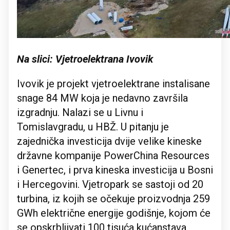
Na slici: Vjetroelektrana Ivovik
Ivovik je projekt vjetroelektrane instalisane
snage 84 MW koja je nedavno završila
izgradnju. Nalazi se u Livnu i
Tomislavgradu, u HBŽ. U pitanju je
zajednička investicija dvije velike kineske
državne kompanije PowerChina Resources
i Genertec, i prva kineska investicija u Bosni
i Hercegovini. Vjetropark se sastoji od 20
turbina, iz kojih se očekuje proizvodnja 259
GWh električne energije godišnje, kojom će
se opskrbljivati 100 tisuća kućanstava.