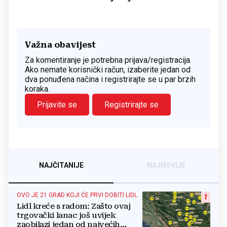
Važna obavijest
Za komentiranje je potrebna prijava/registracija.
Ako nemate korisnički račun, izaberite jedan od
dva ponuđena načina i registrirajte se u par brzih
koraka.
Prijavite se
Registrirajte se
NAJČITANIJE
NAJNOVIJE
OVO JE 21 GRAD KOJI ĆE PRVI DOBITI LIDL
1
Lidl kreće s radom: Zašto ovaj
trgovački lanac još uvijek
zaobilazi jedan od najvećih