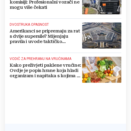
komisiji: Profesionalni vozači ne
mogu više čekati
DVOSTRUKA OPASNOST
Amerikanci se pripremaju za rat
s dvije supersile? Mijenjaju
pravila i uvode taktičko
nuklearno oružje
VODIČ ZA PREHRANU NA VRUĆINAMA
Kako preživjeti paklene vrućine:
Ovdje je popis hrane koja hladi
organizam i napitaka s kojima si
činite 'medvjeđu uslugu'