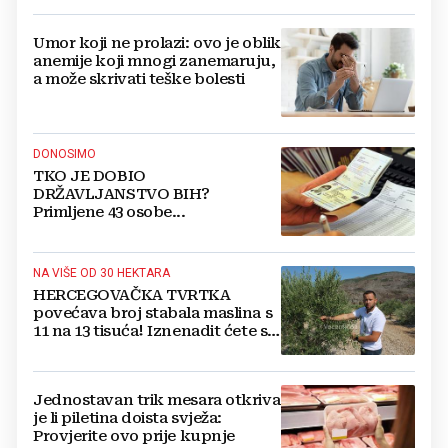
Umor koji ne prolazi: ovo je oblik
anemije koji mnogi zanemaruju,
a može skrivati teške bolesti
DONOSIMO
TKO JE DOBIO
DRŽAVLJANSTVO BIH?
Primljene 43 osobe...
NA VIŠE OD 30 HEKTARA
HERCEGOVAČKA TVRTKA
povećava broj stabala maslina s
11 na 13 tisuća! Iznenadit ćete se
kako ih štite
Jednostavan trik mesara otkriva
je li piletina doista svježa:
Provjerite ovo prije kupnje