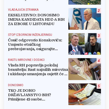
gradova u BiH?
VLADAJUĆA STRANKA
2
EKSKLUZIVNO: DONOSIMO
IMENA KANDIDATA HDZ-A BIH
ZA IZBORE U LISTOPADU
STOP IZBORNOM INŽENJERINGU
3
Ćosić odgovorio Konakoviću:
Umjesto etničkog
prebrojavanja, osigurajte
stvarnu ravnopravnost Hrvata
RASTU MIROVINE I DODACI
4
Vlada RH popravlja položaj
branitelja: Rast najnižih mirovina
i ukidanje smanjenja osjetit će se
i u BiH
DONOSIMO
5
TKO JE DOBIO
DRŽAVLJANSTVO BIH?
Primljene 43 osobe...