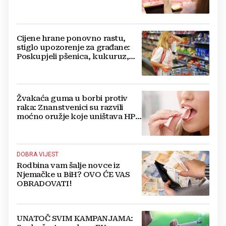
Cijene hrane ponovno rastu,
stiglo upozorenje za građane:
Poskupjeli pšenica, kukuruz,
šećer i biljna ulja
Žvakaća guma u borbi protiv
raka: Znanstvenici su razvili
moćno oružje koje uništava HPV
i bakterije
DOBRA VIJEST
Rodbina vam šalje novce iz
Njemačke u BiH? OVO ĆE VAS
OBRADOVATI!
UNATOČ SVIM KAMPANJAMA: