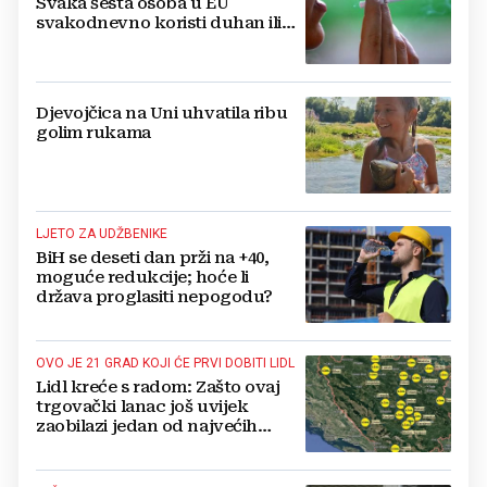
Svaka šesta osoba u EU
svakodnevno koristi duhan ili
srodne proizvode
Djevojčica na Uni uhvatila ribu
golim rukama
LJETO ZA UDŽBENIKE
BiH se deseti dan prži na +40,
moguće redukcije; hoće li
država proglasiti nepogodu?
OVO JE 21 GRAD KOJI ĆE PRVI DOBITI LIDL
Lidl kreće s radom: Zašto ovaj
trgovački lanac još uvijek
zaobilazi jedan od najvećih
gradova u BiH?