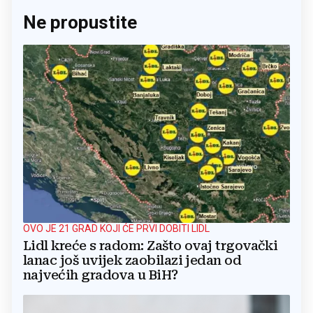
Ne propustite
OVO JE 21 GRAD KOJI ĆE PRVI DOBITI LIDL
Lidl kreće s radom: Zašto ovaj trgovački
lanac još uvijek zaobilazi jedan od
najvećih gradova u BiH?