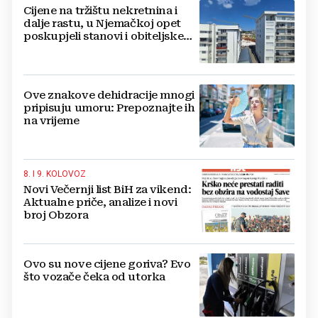
Cijene na tržištu nekretnina i
dalje rastu, u Njemačkoj opet
poskupjeli stanovi i obiteljske
kuće
Ove znakove dehidracije mnogi
pripisuju umoru: Prepoznajte ih
na vrijeme
8. I 9. KOLOVOZ
Novi Večernji list BiH za vikend:
Aktualne priče, analize i novi
broj Obzora
Ovo su nove cijene goriva? Evo
što vozače čeka od utorka