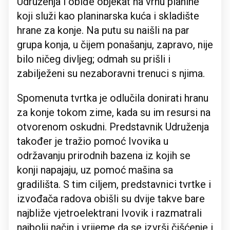
Udruženja i obiđe objekat na vrhu planine
koji služi kao planinarska kuća i skladište
hrane za konje. Na putu su naišli na par
grupa konja, u čijem ponašanju, zapravo, nije
bilo ničeg divljeg; odmah su prišli i
zabilježeni su nezaboravni trenuci s njima.
Spomenuta tvrtka je odlučila donirati hranu
za konje tokom zime, kada su im resursi na
otvorenom oskudni. Predstavnik Udruženja
također je tražio pomoć Ivovika u
održavanju prirodnih bazena iz kojih se
konji napajaju, uz pomoć mašina sa
gradilišta. S tim ciljem, predstavnici tvrtke i
izvođača radova obišli su dvije takve bare
najbliže vjetroelektrani Ivovik i razmatrali
najbolji način i vrijeme da se izvrši čišćenje i