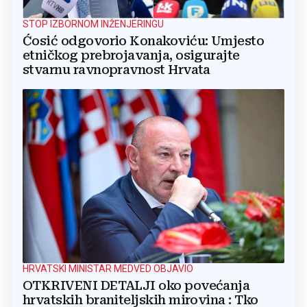
STOP IZBORNOM INŽENJERINGU
Ćosić odgovorio Konakoviću: Umjesto
etničkog prebrojavanja, osigurajte
stvarnu ravnopravnost Hrvata
HRVATSKI MINISTAR MEDVED OBJAVIO
OTKRIVENI DETALJI oko povećanja
hrvatskih braniteljskih mirovina : Tko