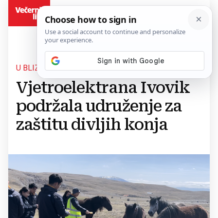
BiH
U BLIZINI GRADA LIVNA
Vjetroelektrana Ivovik
podržala udruženje za
zaštitu divljih konja