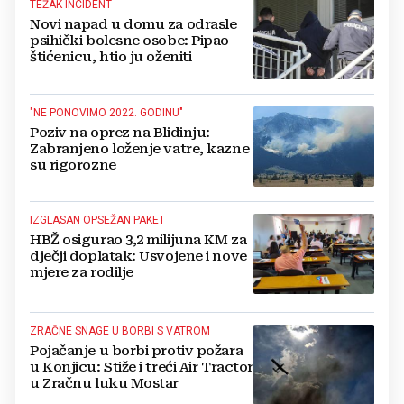
TEŽAK INCIDENT
Novi napad u domu za odrasle
psihički bolesne osobe: Pipao
štićenicu, htio ju oženiti
"NE PONOVIMO 2022. GODINU"
Poziv na oprez na Blidinju:
Zabranjeno loženje vatre, kazne
su rigorozne
IZGLASAN OPSEŽAN PAKET
HBŽ osigurao 3,2 milijuna KM za
dječji doplatak: Usvojene i nove
mjere za rodilje
ZRAČNE SNAGE U BORBI S VATROM
Pojačanje u borbi protiv požara
u Konjicu: Stiže i treći Air Tractor
u Zračnu luku Mostar