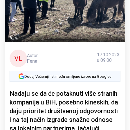
fena
17.10.2023.
Autor
VL
u 09:00
Fena
Dodaj Večernji list među omiljene izvore na Googleu
Nadaju se da će potaknuti više stranih
kompanija u BiH, posebno kineskih, da
daju prioritet društvenoj odgovornosti
i na taj način izgrade snažne odnose
sa lokalnim partnerima, jačajući