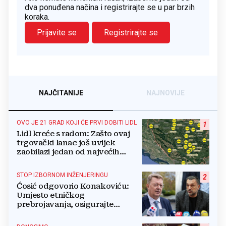
dva ponuđena načina i registrirajte se u par brzih
koraka.
Prijavite se
Registrirajte se
NAJČITANIJE
NAJNOVIJE
OVO JE 21 GRAD KOJI ĆE PRVI DOBITI LIDL
1
Lidl kreće s radom: Zašto ovaj
trgovački lanac još uvijek
zaobilazi jedan od najvećih
gradova u BiH?
STOP IZBORNOM INŽENJERINGU
2
Ćosić odgovorio Konakoviću:
Umjesto etničkog
prebrojavanja, osigurajte
stvarnu ravnopravnost Hrvata