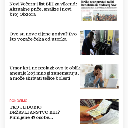
Novi Večernji list BiH za vikend:
Aktualne priče, analize i novi
broj Obzora
Ovo su nove cijene goriva? Evo
što vozače čeka od utorka
Umor koji ne prolazi: ovo je oblik
anemije koji mnogi zanemaruju,
a može skrivati teške bolesti
DONOSIMO
TKO JE DOBIO
DRŽAVLJANSTVO BIH?
Primljene 43 osobe...