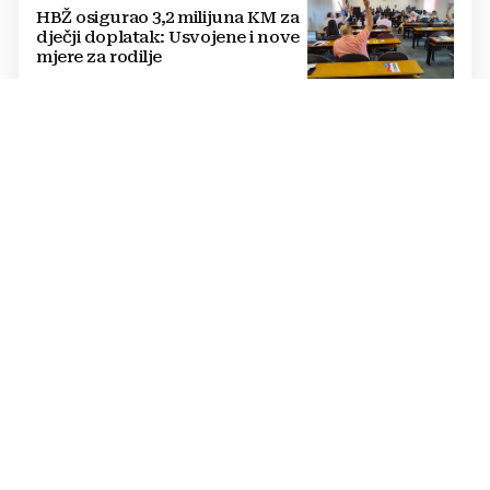
HBŽ osigurao 3,2 milijuna KM za
dječji doplatak: Usvojene i nove
mjere za rodilje
ZRAČNE SNAGE U BORBI S VATROM
Pojačanje u borbi protiv požara
u Konjicu: Stiže i treći Air Tractor
u Zračnu luku Mostar
SUŠA UGROZILA VODOOPSKRBU
Ekstremna suša prazni izvorišta:
Gradovi diljem BiH uvode
redukcije i zabrane potrošnje
vode, posebno teško u
Hercegovini
STOP IZBORNOM INŽENJERINGU
Ćosić odgovorio Konakoviću:
Umjesto etničkog
prebrojavanja, osigurajte
stvarnu ravnopravnost Hrvata