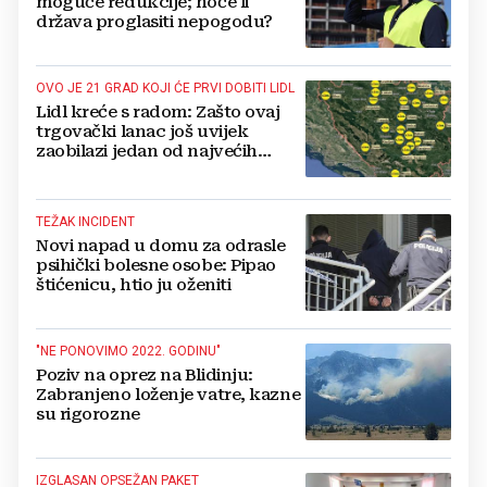
moguće redukcije; hoće li
država proglasiti nepogodu?
OVO JE 21 GRAD KOJI ĆE PRVI DOBITI LIDL
Lidl kreće s radom: Zašto ovaj
trgovački lanac još uvijek
zaobilazi jedan od najvećih
gradova u BiH?
TEŽAK INCIDENT
Novi napad u domu za odrasle
psihički bolesne osobe: Pipao
štićenicu, htio ju oženiti
"NE PONOVIMO 2022. GODINU"
Poziv na oprez na Blidinju:
Zabranjeno loženje vatre, kazne
su rigorozne
IZGLASAN OPSEŽAN PAKET