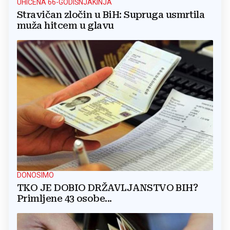
UHIĆENA 66-GODIŠNJAKINJA
Stravičan zločin u BiH: Supruga usmrtila
muža hitcem u glavu
DONOSIMO
TKO JE DOBIO DRŽAVLJANSTVO BIH?
Primljene 43 osobe...