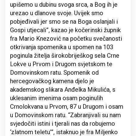
upišemo u dubinu svoga srca, a Bog ih je
urezao u dlanove svoje. Uvijek smo
pobjeđivali jer smo se na Boga oslanjali i
Gospi utjecali”, kazao je kočerinski župnik
fra Mario Knezović na početku svečanosti
otkrivanja spomenika u spomen na 103
poginula žitelja širokobriješkog sela Crne
Lokve u Prvom i Drugom svjetskom te
Domovinskom ratu. Spomenik od
hercegovačkog kamena djelo je
akademskog slikara Anđelka Mikulića, s
uklesanim imenima osam poginulih
Crnolokvana u Prvom, 87 u Drugom i osam
u Domovinskom ratu. “Zabranjivali su nam
svjedočiti istini i tjerali nas da robujemo
‘zlatnom teletu’”, istaknuo je fra Miljenko