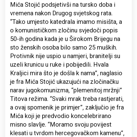
Mića Stojić podsjetivši na tursko doba i
vremena nakon Drugog svjetskog rata.
“Tako umjesto katedrala imamo misišta, a
o komunističkom zločinu svjedoči popis
50-ih godina kada je u Širokom Brijegu na
sto ženskih osoba bilo samo 25 muških.
Protivnik nije uspio u namjeri, branitelji su
uzeli krunicu u ruke i pobijedili. Hvala
Kraljici mira što je došla k nama”, naglasio
je fra Mića Stojić ukazujući na zločinačku
narav jugokomunizma, “plemenitoj mržnji”
Titova režima. “Svaki mrak treba rastjerati,
a ovaj spomenik je primjer”, zaključio je fra
Mića koji je predvodio koncelebrirano
misno slavlje. “Moramo svoju povijest
klesati u tvrdom hercegovačkom kamenu”,