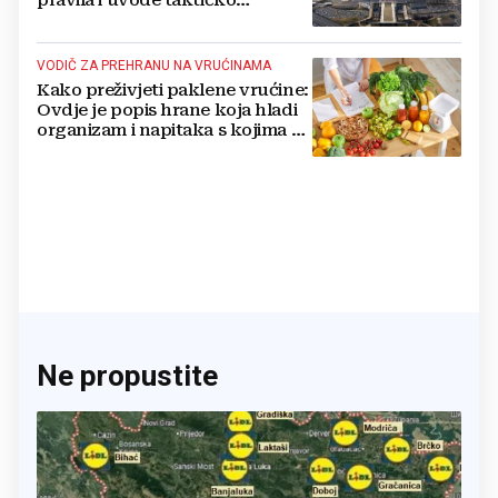
pravila i uvode taktičko
nuklearno oružje
VODIČ ZA PREHRANU NA VRUĆINAMA
Kako preživjeti paklene vrućine:
Ovdje je popis hrane koja hladi
organizam i napitaka s kojima si
činite 'medvjeđu uslugu'
Ne propustite