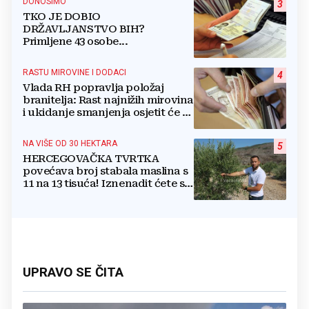
DONOSIMO
3
TKO JE DOBIO
DRŽAVLJANSTVO BIH?
Primljene 43 osobe...
RASTU MIROVINE I DODACI
4
Vlada RH popravlja položaj
branitelja: Rast najnižih mirovina
i ukidanje smanjenja osjetit će se
i u BiH
NA VIŠE OD 30 HEKTARA
5
HERCEGOVAČKA TVRTKA
povećava broj stabala maslina s
11 na 13 tisuća! Iznenadit ćete se
kako ih štite
UPRAVO SE ČITA