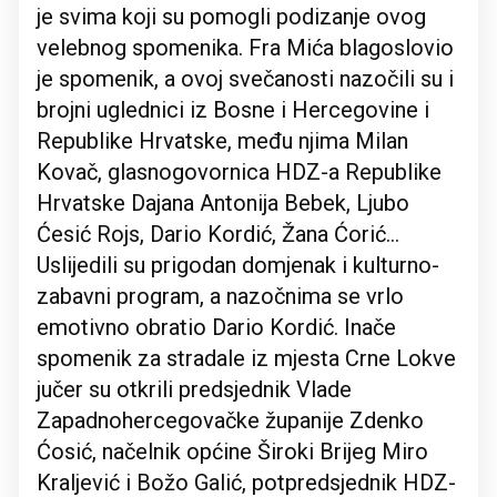
je svima koji su pomogli podizanje ovog
velebnog spomenika. Fra Mića blagoslovio
je spomenik, a ovoj svečanosti nazočili su i
brojni uglednici iz Bosne i Hercegovine i
Republike Hrvatske, među njima Milan
Kovač, glasnogovornica HDZ-a Republike
Hrvatske Dajana Antonija Bebek, Ljubo
Ćesić Rojs, Dario Kordić, Žana Ćorić…
Uslijedili su prigodan domjenak i kulturno-
zabavni program, a nazočnima se vrlo
emotivno obratio Dario Kordić. Inače
spomenik za stradale iz mjesta Crne Lokve
jučer su otkrili predsjednik Vlade
Zapadnohercegovačke županije Zdenko
Ćosić, načelnik općine Široki Brijeg Miro
Kraljević i Božo Galić, potpredsjednik HDZ-