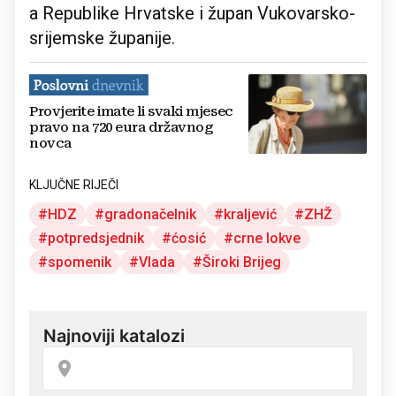
a Republike Hrvatske i župan Vukovarsko-
srijemske županije.
Provjerite imate li svaki mjesec
pravo na 720 eura državnog
novca
KLJUČNE RIJEČI
HDZ
gradonačelnik
kraljević
ZHŽ
potpredsjednik
ćosić
crne lokve
spomenik
Vlada
Široki Brijeg