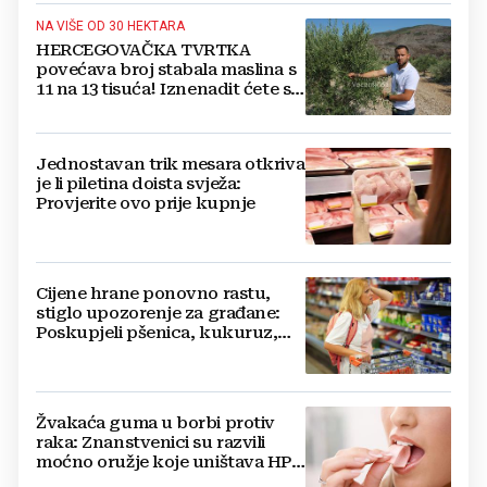
NA VIŠE OD 30 HEKTARA
HERCEGOVAČKA TVRTKA
povećava broj stabala maslina s
11 na 13 tisuća! Iznenadit ćete se
kako ih štite
Jednostavan trik mesara otkriva
je li piletina doista svježa:
Provjerite ovo prije kupnje
Cijene hrane ponovno rastu,
stiglo upozorenje za građane:
Poskupjeli pšenica, kukuruz,
šećer i biljna ulja
Žvakaća guma u borbi protiv
raka: Znanstvenici su razvili
moćno oružje koje uništava HPV
i bakterije