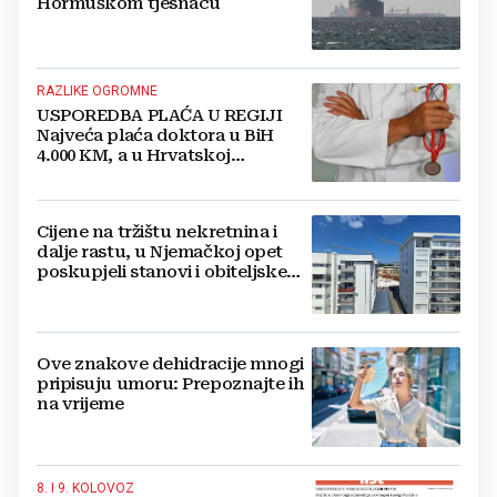
Hormuškom tjesnacu
RAZLIKE OGROMNE
USPOREDBA PLAĆA U REGIJI
Najveća plaća doktora u BiH
4.000 KM, a u Hrvatskoj
najmanja 3.000 eura
Cijene na tržištu nekretnina i
dalje rastu, u Njemačkoj opet
poskupjeli stanovi i obiteljske
kuće
Ove znakove dehidracije mnogi
pripisuju umoru: Prepoznajte ih
na vrijeme
8. I 9. KOLOVOZ