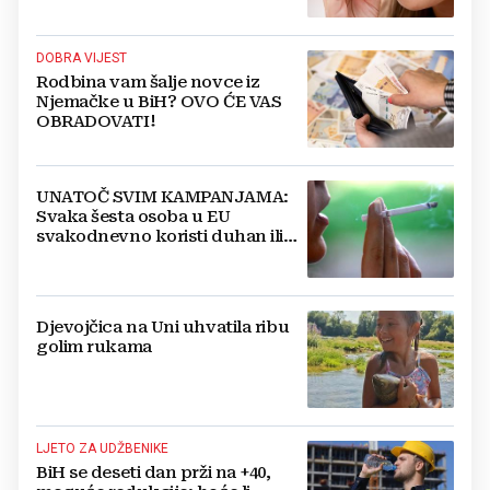
DOBRA VIJEST
Rodbina vam šalje novce iz
Njemačke u BiH? OVO ĆE VAS
OBRADOVATI!
UNATOČ SVIM KAMPANJAMA:
Svaka šesta osoba u EU
svakodnevno koristi duhan ili
srodne proizvode
Djevojčica na Uni uhvatila ribu
golim rukama
LJETO ZA UDŽBENIKE
BiH se deseti dan prži na +40,