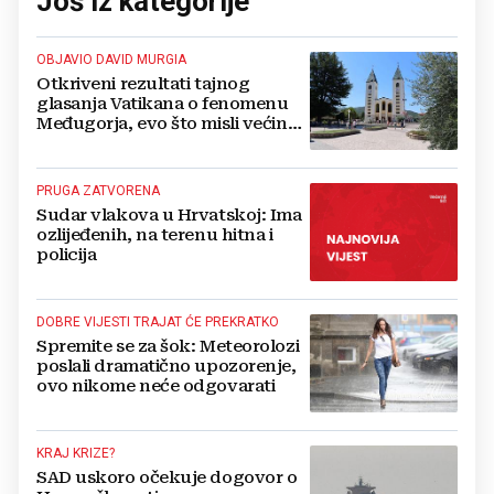
Još iz kategorije
OBJAVIO DAVID MURGIA
Otkriveni rezultati tajnog
glasanja Vatikana o fenomenu
Međugorja, evo što misli većina
crkevnih dužnosnika
PRUGA ZATVORENA
Sudar vlakova u Hrvatskoj: Ima
ozlijeđenih, na terenu hitna i
policija
DOBRE VIJESTI TRAJAT ĆE PREKRATKO
Spremite se za šok: Meteorolozi
poslali dramatično upozorenje,
ovo nikome neće odgovarati
KRAJ KRIZE?
SAD uskoro očekuje dogovor o