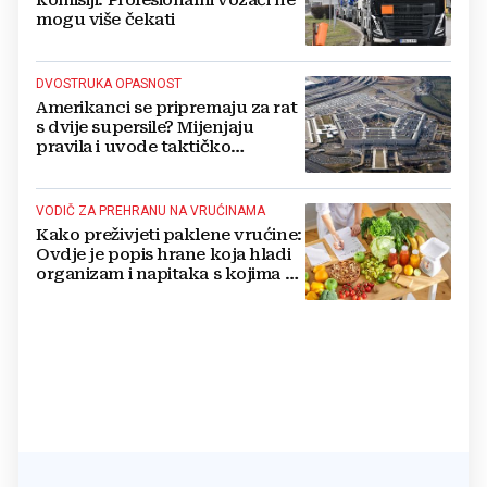
mogu više čekati
DVOSTRUKA OPASNOST
Amerikanci se pripremaju za rat
s dvije supersile? Mijenjaju
pravila i uvode taktičko
nuklearno oružje
VODIČ ZA PREHRANU NA VRUĆINAMA
Kako preživjeti paklene vrućine:
Ovdje je popis hrane koja hladi
organizam i napitaka s kojima si
činite 'medvjeđu uslugu'