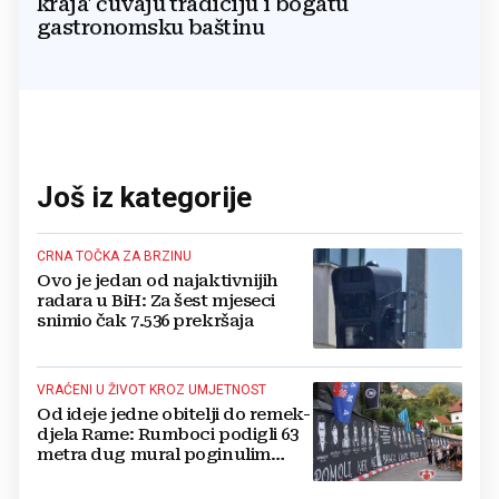
kraja' čuvaju tradiciju i bogatu
gastronomsku baštinu
Još iz kategorije
CRNA TOČKA ZA BRZINU
Ovo je jedan od najaktivnijih
radara u BiH: Za šest mjeseci
snimio čak 7.536 prekršaja
VRAĆENI U ŽIVOT KROZ UMJETNOST
Od ideje jedne obitelji do remek-
djela Rame: Rumboci podigli 63
metra dug mural poginulim
braniteljima