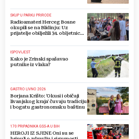
SKUP U PARKU PRIRODE
Radioamateri Herceg Bosne
okupili se na Blidinju: Uz
prijatelje obilježili 34. obljetnicu
osnutka
ISPOVIJEST
Kako je Zrinski spašavao
putnike iz vlaka?
GASTRO LIVNO 2026
Borjana Krišto: 'Okusi i običaji
livanjskog kraja' čuvaju tradiciju
i bogatu gastronomsku baštinu
170 PRIPADNIKA GSS-A U BIH
HEROJI IZ SJENE Oni su se
brinuli o zdravlju i sigurnosti