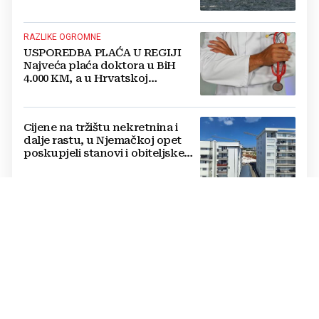
RAZLIKE OGROMNE
USPOREDBA PLAĆA U REGIJI
Najveća plaća doktora u BiH
4.000 KM, a u Hrvatskoj
najmanja 3.000 eura
Cijene na tržištu nekretnina i
dalje rastu, u Njemačkoj opet
poskupjeli stanovi i obiteljske
kuće
Ove znakove dehidracije mnogi
pripisuju umoru: Prepoznajte ih
na vrijeme
8. I 9. KOLOVOZ
Novi Večernji list BiH za vikend: