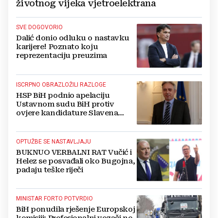
životnog vijeka vjetroelektrana
SVE DOGOVORIO
Dalić donio odluku o nastavku
karijere! Poznato koju
reprezentaciju preuzima
ISCRPNO OBRAZLOŽILI RAZLOGE
HSP BiH podnio apelaciju
Ustavnom sudu BiH protiv
ovjere kandidature Slavena
Kovačevića
OPTUŽBE SE NASTAVLJAJU
BUKNUO VERBALNI RAT Vučić i
Helez se posvađali oko Bugojna,
padaju teške riječi
MINISTAR FORTO POTVRDIO
BiH ponudila rješenje Europskoj
komisiji: Profesionalni vozači ne