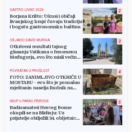
namirnice trebamo jesti, kako se
boriti...
GASTRO LIVNO 2026
2
Borjana Krišto: 'Okusi i običaji
livanjskog kraja' čuvaju tradiciju
i bogatu gastronomsku baštinu
OBJAVIO DAVID MURGIA
3
Otkriveni rezultati tajnog
glasanja Vatikana o fenomenu
Međugorja, evo što misli većina
crkevnih dužnosnika
POVRATAK U PROŠLOST
4
FOTO: ZANIMLJIVO OTKRIĆE U
MOSTARU - evo što je pronašao
mještanin naselja Rudnik na
svome imanju
SKUP U PARKU PRIRODE
5
Radioamateri Herceg Bosne
okupili se na Blidinju: Uz
prijatelje obilježili 34. obljetnicu
osnutka