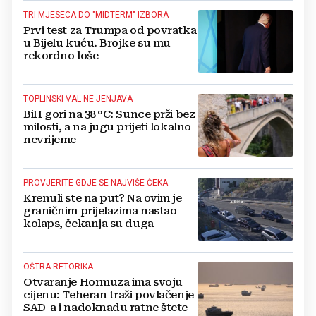
TRI MJESECA DO "MIDTERM" IZBORA
Prvi test za Trumpa od povratka
u Bijelu kuću. Brojke su mu
rekordno loše
TOPLINSKI VAL NE JENJAVA
BiH gori na 38 °C: Sunce prži bez
milosti, a na jugu prijeti lokalno
nevrijeme
PROVJERITE GDJE SE NAJVIŠE ČEKA
Krenuli ste na put? Na ovim je
graničnim prijelazima nastao
kolaps, čekanja su duga
OŠTRA RETORIKA
Otvaranje Hormuza ima svoju
cijenu: Teheran traži povlačenje
SAD-a i nadoknadu ratne štete