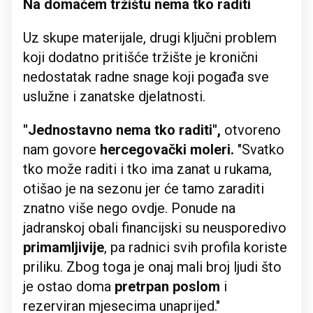
Na domaćem tržištu nema tko raditi
Uz skupe materijale, drugi ključni problem
koji dodatno pritišće tržište je kronični
nedostatak radne snage koji pogađa sve
uslužne i zanatske djelatnosti.
"Jednostavno nema tko raditi",
otvoreno
nam govore
hercegovački moleri.
"Svatko
tko može raditi i tko ima zanat u rukama,
otišao je na sezonu jer će tamo zaraditi
znatno više nego ovdje. Ponude na
jadranskoj obali financijski su neusporedivo
primamljivije
, pa radnici svih profila koriste
priliku. Zbog toga je onaj mali broj ljudi što
je ostao doma
pretrpan poslom
i
rezerviran mjesecima unaprijed."