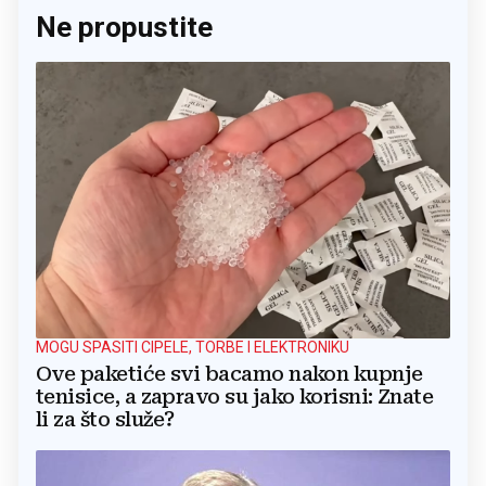
Ne propustite
MOGU SPASITI CIPELE, TORBE I ELEKTRONIKU
Ove paketiće svi bacamo nakon kupnje
tenisice, a zapravo su jako korisni: Znate
li za što služe?