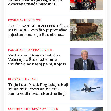
desetaka tisuća mladih u
Međugorju. DONOSIMO
FOTOGRAFIJE
POVRATAK U PROŠLOST
FOTO: ZANIMLJIVO OTKRIĆE U
MOSTARU - evo što je pronašao
mještanin naselja Rudnik na
svome imanju
POSLJEDICE TOPLINSKOG VALA
Prof. dr. sc. Dragan Babić za
Večernjak: Što ekstremne
vrućine čine našoj psihi, koje tri
namirnice trebamo jesti, kako se
boriti...
REKORDERI U ZRAKU
Traju i do 19 sati: Pogledajte koji
su najduži letovi na svijetu i
kamo vodi nova rekordna linija
GORI NA NEPRISTUPAČNOM TERENU