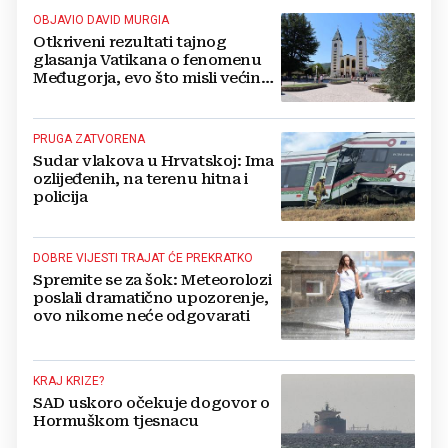
OBJAVIO DAVID MURGIA
Otkriveni rezultati tajnog
glasanja Vatikana o fenomenu
Međugorja, evo što misli većina
crkevnih dužnosnika
PRUGA ZATVORENA
Sudar vlakova u Hrvatskoj: Ima
ozlijeđenih, na terenu hitna i
policija
DOBRE VIJESTI TRAJAT ĆE PREKRATKO
Spremite se za šok: Meteorolozi
poslali dramatično upozorenje,
ovo nikome neće odgovarati
KRAJ KRIZE?
SAD uskoro očekuje dogovor o
Hormuškom tjesnacu