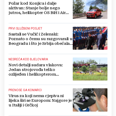
Požar kod Konjica i dalje
aktivan: Stanje bolje nego
jutros, helikopter OS BiH i Air
Tractori pomogli u gašenju
PRVI SLUŽBENI POSJET
Sastali se Vučić i Zelenski:
Poznato o čemu su razgovarali u
Beogradu i što je Srbija obećala
Ukrajini
NESREĆA KOD BJELOVARA
Novi detalji sudara vlakova:
Jedan strojovođa teško
ozlijeđen i helikopterom
prebačen na Rebro, drugi u
velikom šoku
PRENOSE GA KOMARCI
Virus za koji nema cjepiva ni
lijeka širi se Europom: Najgore je
u Italiji i Grčkoj