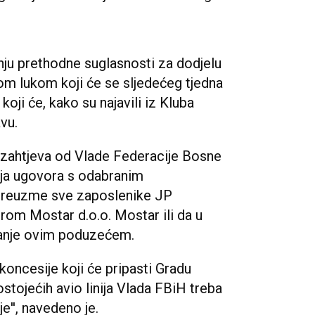
ju prethodne suglasnosti za dodjelu
m lukom koji će se sljedećeg tjedna
oji će, kako su najavili iz Kluba
vu.
 zahtjeva od Vlade Federacije Bosne
nja ugovora s odabranim
preuzme sve zaposlenike JP
om Mostar d.o.o. Mostar ili da u
janje ovim poduzećem.
koncesije koji će pripasti Gradu
tojećih avio linija Vlada FBiH treba
e'', navedeno je.