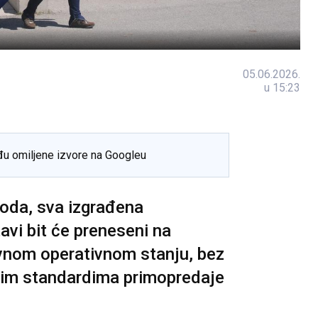
05.06.2026.
u 15:23
đu omiljene izvore na Googleu
ioda, sva izgrađena
tavi bit će preneseni na
avnom operativnom stanju, bez
enim standardima primopredaje