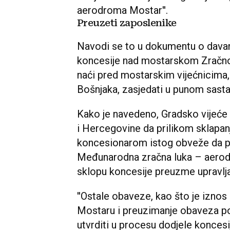
aerodroma Mostar''.
Preuzeti zaposlenike
Navodi se to u dokumentu o davan
koncesije nad mostarskom Zračno
naći pred mostarskim vijećnicima, k
Bošnjaka, zasjedati u punom sasta
Kako je navedeno, Gradsko vijeće
i Hercegovine da prilikom sklapa
koncesionarom istog obveže da 
Međunarodna zračna luka – aerodr
sklopu koncesije preuzme upravl
''Ostale obaveze, kao što je iznos 
Mostaru i preuzimanje obaveza pos
utvrditi u procesu dodjele koncesij