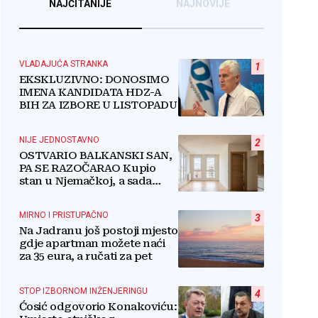
NAJČITANIJE
NAJNOVIJE
VLADAJUĆA STRANKA
1
EKSKLUZIVNO: DONOSIMO
IMENA KANDIDATA HDZ-A
BIH ZA IZBORE U LISTOPADU
NIJE JEDNOSTAVNO
2
OSTVARIO BALKANSKI SAN,
PA SE RAZOČARAO Kupio
stan u Njemačkoj, a sada
razmišlja o povratku
MIRNO I PRISTUPAČNO
3
Na Jadranu još postoji mjesto
gdje apartman možete naći
za 35 eura, a ručati za pet
STOP IZBORNOM INŽENJERINGU
4
Ćosić odgovorio Konakoviću: