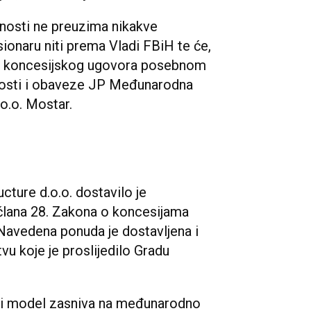
nosti ne preuzima nikakve
onaru niti prema Vladi FBiH te će,
ja koncesijskog ugovora posebnom
žnosti i obaveze JP Međunarodna
o.o. Mostar.
cture d.o.o. dostavilo je
 člana 28. Zakona o koncesijama
Navedena ponuda je dostavljena i
u koje je proslijedilo Gradu
ni model zasniva na međunarodno