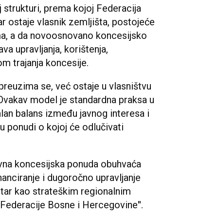
strukturi, prema kojoj Federacija
 ostaje vlasnik zemljišta, postojeće
oma, a da novoosnovano koncesijsko
va upravljanja, korištenja,
om trajanja koncesije.
reuzima se, već ostaje u vlasništvu
 Ovakav model je standardna praksa u
malan balans između javnog interesa i
 u ponudi o kojoj će odlučivati
tivna koncesijska ponuda obuhvaća
nanciranje i dugoročno upravljanje
r kao strateškim regionalnim
 Federacije Bosne i Hercegovine''.