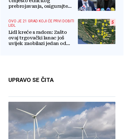
Umjesto etničkog
prebrojavanja, osigurajte
stvarnu ravnopravnost
Hrvata
OVO JE 21 GRAD KOJI ĆE PRVI DOBITI
5
LIDL
Lidl kreće s radom: Zašto
ovaj trgovački lanac još
uvijek zaobilazi jedan od
najvećih gradova u BiH?
UPRAVO SE ČITA