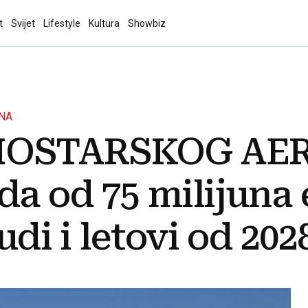
t
Svijet
Lifestyle
Kultura
Showbiz
NA
MOSTARSKOG AE
da od 75 milijuna 
udi i letovi od 202