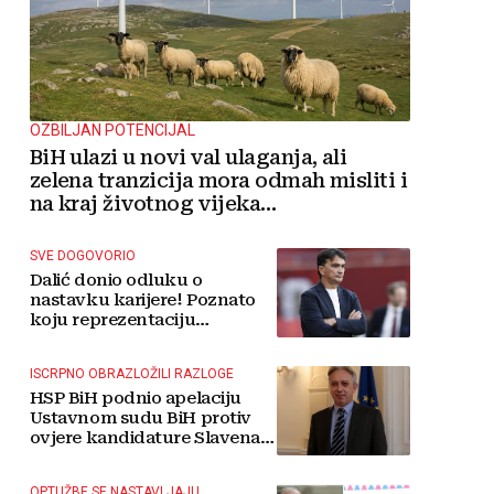
OZBILJAN POTENCIJAL
BiH ulazi u novi val ulaganja, ali
zelena tranzicija mora odmah misliti i
na kraj životnog vijeka
vjetroelektrana
SVE DOGOVORIO
Dalić donio odluku o
nastavku karijere! Poznato
koju reprezentaciju
preuzima
ISCRPNO OBRAZLOŽILI RAZLOGE
HSP BiH podnio apelaciju
Ustavnom sudu BiH protiv
ovjere kandidature Slavena
Kovačevića
OPTUŽBE SE NASTAVLJAJU