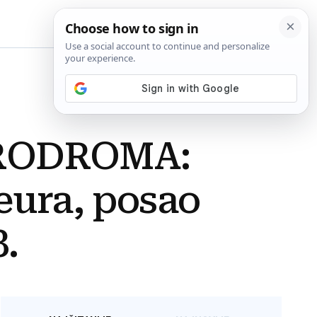
BiH
RODROMA:
eura, posao
8.