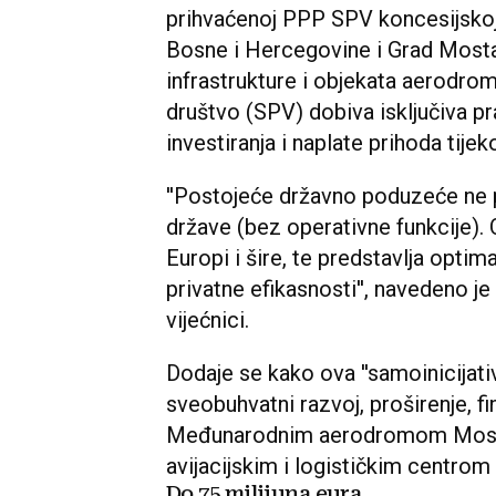
prihvaćenoj PPP SPV koncesijskoj 
Bosne i Hercegovine i Grad Mostar
infrastrukture i objekata aerodr
društvo (SPV) dobiva isključiva pra
investiranja i naplate prihoda tijek
''Postojeće državno poduzeće ne p
države (bez operativne funkcije).
Europi i šire, te predstavlja opti
privatne efikasnosti'', navedeno je
vijećnici.
Dodaje se kako ova ''samoinicija
sveobuhvatni razvoj, proširenje, fi
Međunarodnim aerodromom Mosta
avijacijskim i logističkim centrom
Do 75 milijuna eura