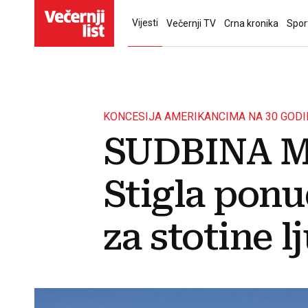
Vijesti
Večernji TV
Crna kronika
Spor
KONCESIJA AMERIKANCIMA NA 30 GODI
SUDBINA 
Stigla ponu
za stotine lj