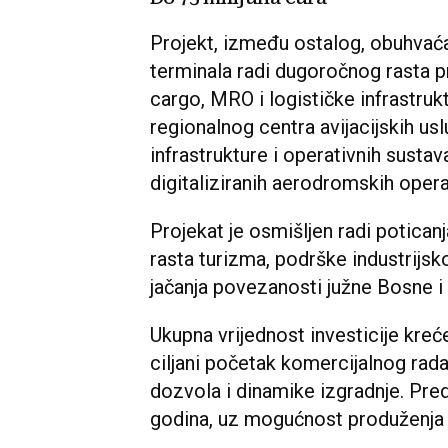
Projekt, između ostalog, obuhvaća
terminala radi dugoročnog rasta pr
cargo, MRO i logističke infrastruk
regionalnog centra avijacijskih u
infrastrukture i operativnih sustav
digitaliziranih aerodromskih opera
Projekat je osmišljen radi potica
rasta turizma, podrške industrijskoj
jačanja povezanosti južne Bosne 
Ukupna vrijednost investicije kreć
ciljani početak komercijalnog rada
dozvola i dinamike izgradnje. Pred
godina, uz mogućnost produženja 