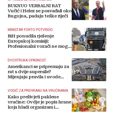
BUKNUO VERBALNI RAT
Vučić i Helez se posvađali oko
Bugojna, padaju teške riječi
MINISTAR FORTO POTVRDIO
BiH ponudila rješenje
Europskoj komisiji:
Profesionalni vozači ne mogu
više čekati
DVOSTRUKA OPASNOST
Amerikanci se pripremaju za
rat s dvije supersile?
Mijenjaju pravila i uvode
taktičko nuklearno oružje
VODIČ ZA PREHRANU NA VRUĆINAMA
Kako preživjeti paklene
vrućine: Ovdje je popis hrane
koja hladi organizam i
napitaka s kojima si činite
'medvjeđu uslugu'