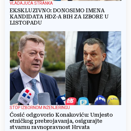
VLADAJUĆA STRANKA
EKSKLUZIVNO: DONOSIMO IMENA
KANDIDATA HDZ-A BIH ZA IZBORE U
LISTOPADU
STOP IZBORNOM INŽENJERINGU
Ćosić odgovorio Konakoviću: Umjesto
etničkog prebrojavanja, osigurajte
stvarnu ravnopravnost Hrvata