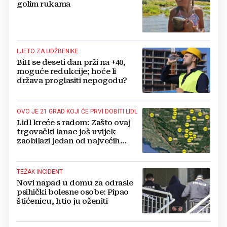
golim rukama
LJETO ZA UDŽBENIKE
BiH se deseti dan prži na +40,
moguće redukcije; hoće li
država proglasiti nepogodu?
OVO JE 21 GRAD KOJI ĆE PRVI DOBITI LIDL
Lidl kreće s radom: Zašto ovaj
trgovački lanac još uvijek
zaobilazi jedan od najvećih
gradova u BiH?
TEŽAK INCIDENT
Novi napad u domu za odrasle
psihički bolesne osobe: Pipao
štićenicu, htio ju oženiti