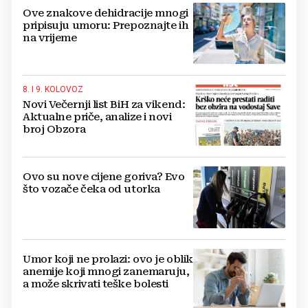
Ove znakove dehidracije mnogi
pripisuju umoru: Prepoznajte ih
na vrijeme
8. I 9. KOLOVOZ
Novi Večernji list BiH za vikend:
Aktualne priče, analize i novi
broj Obzora
Ovo su nove cijene goriva? Evo
što vozače čeka od utorka
Umor koji ne prolazi: ovo je oblik
anemije koji mnogi zanemaruju,
a može skrivati teške bolesti