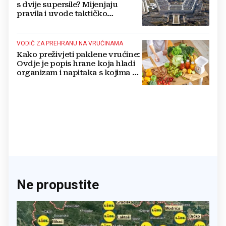
s dvije supersile? Mijenjaju
pravila i uvode taktičko
nuklearno oružje
VODIČ ZA PREHRANU NA VRUĆINAMA
Kako preživjeti paklene vrućine:
Ovdje je popis hrane koja hladi
organizam i napitaka s kojima si
činite 'medvjeđu uslugu'
Ne propustite