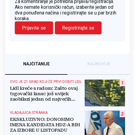
Za komentiranje je potrebna prijava/registracija.
Ako nemate korisnički račun, izaberite jedan od
dva ponuđena načina i registrirajte se u par brzih
koraka.
Prijavite se
Registrirajte se
NAJČITANIJE
NAJNOVIJE
OVO JE 21 GRAD KOJI ĆE PRVI DOBITI LIDL
1
Lidl kreće s radom: Zašto ovaj
trgovački lanac još uvijek
zaobilazi jedan od najvećih
gradova u BiH?
VLADAJUĆA STRANKA
2
EKSKLUZIVNO: DONOSIMO
IMENA KANDIDATA HDZ-A BIH
ZA IZBORE U LISTOPADU