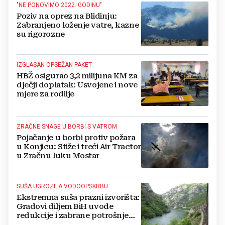
"NE PONOVIMO 2022. GODINU"
Poziv na oprez na Blidinju:
Zabranjeno loženje vatre, kazne
su rigorozne
IZGLASAN OPSEŽAN PAKET
HBŽ osigurao 3,2 milijuna KM za
dječji doplatak: Usvojene i nove
mjere za rodilje
ZRAČNE SNAGE U BORBI S VATROM
Pojačanje u borbi protiv požara
u Konjicu: Stiže i treći Air Tractor
u Zračnu luku Mostar
SUŠA UGROZILA VODOOPSKRBU
Ekstremna suša prazni izvorišta:
Gradovi diljem BiH uvode
redukcije i zabrane potrošnje
vode, posebno teško u