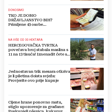
DONOSIMO
TKO JE DOBIO
DRŽAVLJANSTVO BIH?
Primljene 43 osobe...
NA VIŠE OD 30 HEKTARA
HERCEGOVAČKA TVRTKA
povećava broj stabala maslina s
11 na 13 tisuća! Iznenadit ćete se
kako ih štite
Jednostavan trik mesara otkriva
je li piletina doista svježa:
Provjerite ovo prije kupnje
Cijene hrane ponovno rastu,
stiglo upozorenje za građane:
Poskupjeli pšenica, kukuruz,