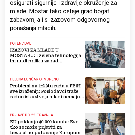
osigurati sigurnije i zdravije okruženje za
mlade. Mostar tako ostaje grad bogat
zabavom, ali s izazovom odgovornog
ponašanja mladih.
POTENCIJAL
IZAZOVI ZA MLADE U
MOSTARU: I zelena tehnologija
im nudi priliku za rad...
HELENA LONČAR OTVORENO
Problemi na tržištu rada u FBiH
sve izraženiji: Poslodavci traže
radno iskustvo,a mladi nemaju
priliku steći ga
PRIJAVE DO 22. TRAVNJA
EU poklanja 40.000 karata: Evo
tko se može prijaviti za
besplatno putovanje Europom