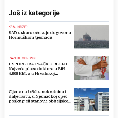
Još iz kategorije
KRAJ KRIZE?
SAD uskoro očekuje dogovor o
Hormuškom tjesnacu
RAZLIKE OGROMNE
USPOREDBA PLAĆA U REGIJI
Najveća plaća doktora u BiH
4.000 KM, a u Hrvatskoj
najmanja 3.000 eura
Cijene na tržištu nekretnina i
dalje rastu, u Njemačkoj opet
poskupjeli stanovi i obiteljske
kuće