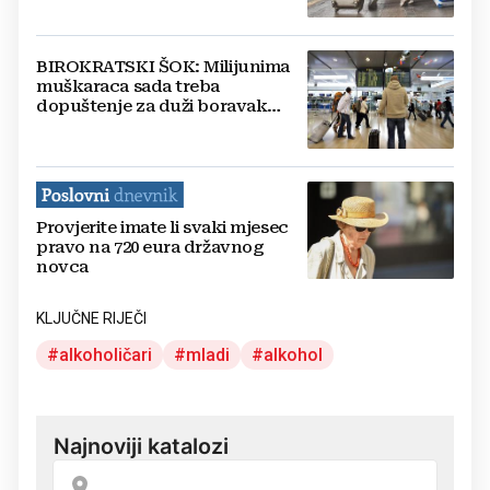
BIROKRATSKI ŠOK: Milijunima
muškaraca sada treba
dopuštenje za duži boravak
izvan Njemačke
Provjerite imate li svaki mjesec
pravo na 720 eura državnog
novca
KLJUČNE RIJEČI
alkoholičari
mladi
alkohol