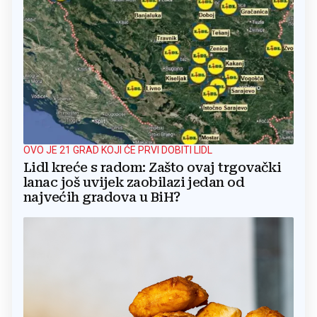
OVO JE 21 GRAD KOJI ĆE PRVI DOBITI LIDL
Lidl kreće s radom: Zašto ovaj trgovački
lanac još uvijek zaobilazi jedan od
najvećih gradova u BiH?