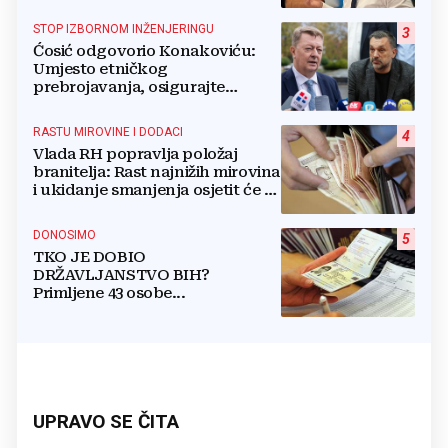
STOP IZBORNOM INŽENJERINGU
3
Ćosić odgovorio Konakoviću:
Umjesto etničkog
prebrojavanja, osigurajte
stvarnu ravnopravnost Hrvata
RASTU MIROVINE I DODACI
4
Vlada RH popravlja položaj
branitelja: Rast najnižih mirovina
i ukidanje smanjenja osjetit će se
i u BiH
DONOSIMO
5
TKO JE DOBIO
DRŽAVLJANSTVO BIH?
Primljene 43 osobe...
UPRAVO SE ČITA