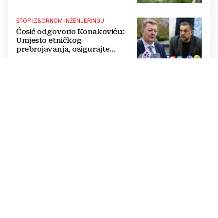
Hercegovini
STOP IZBORNOM INŽENJERINGU
Ćosić odgovorio Konakoviću:
Umjesto etničkog
prebrojavanja, osigurajte
stvarnu ravnopravnost Hrvata
RIGOROZNE MJERE
Oštrije kazne u HBŽ-u: Uvedena
objesna vožnja, kazne do 5.000
KM i trajno oduzimanje vozila
POSLJEDICE SUŠE
VIDEO Alarmantni prizori u BiH:
Rijeka u potpunosti presušila,
riba uginula
PASTOR ŽUPANČIĆ OPTUŽUJE
TOMAŠEVIĆEVU VLAST
SKANDALOZAN POTEZ: Preko