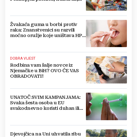
šećer i biljna ulja
Žvakaća guma u borbi protiv
raka: Znanstvenici su razvili
moćno oružje koje uništava HPV
i bakterije
DOBRA VIJEST
Rodbina vam šalje novce iz
Njemačke u BiH? OVO ĆE VAS
OBRADOVATI!
UNATOČ SVIM KAMPANJAMA:
Svaka šesta osoba u EU
svakodnevno koristi duhan ili
srodne proizvode
Djevojčica na Uni uhvatila ribu