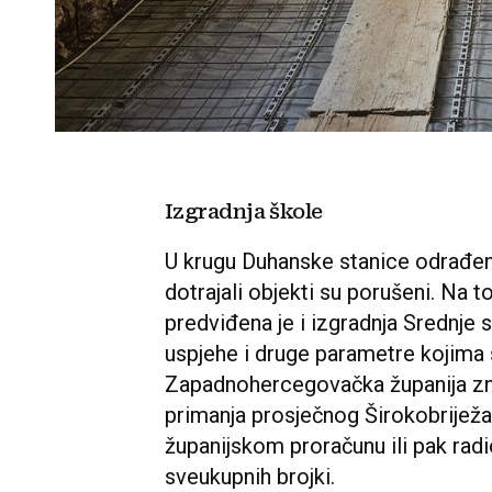
Izgradnja škole
U krugu Duhanske stanice odrađen 
dotrajali objekti su porušeni. Na t
predviđena je i izgradnja Srednje
uspjehe i druge parametre kojima se 
Zapadnohercegovačka županija znaj
primanja prosječnog Širokobriježa
županijskom proračunu ili pak rad
sveukupnih brojki.