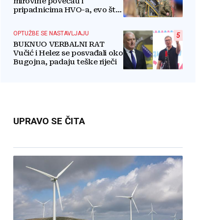
mirovine povećati i
pripadnicima HVO-a, evo što
je rekao
OPTUŽBE SE NASTAVLJAJU
5
BUKNUO VERBALNI RAT
Vučić i Helez se posvađali oko
Bugojna, padaju teške riječi
UPRAVO SE ČITA