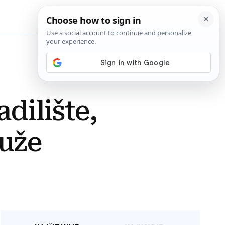
BiH
adilište,
 uže