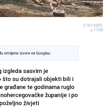
27.07.2025.
u 17:59
đu omiljene izvore na Googleu
g izgleda sasvim je
to su dotrajali objekti bili i
me građane te godinama ruglo
dnohercegovačke županije i po
poželjno živjeti