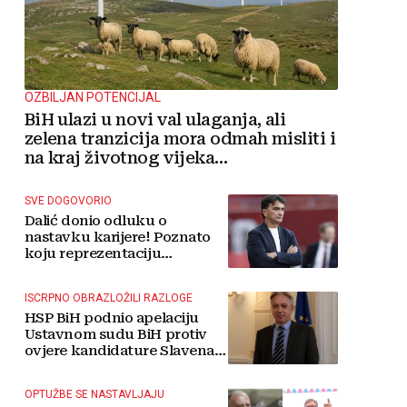
OZBILJAN POTENCIJAL
BiH ulazi u novi val ulaganja, ali
zelena tranzicija mora odmah misliti i
na kraj životnog vijeka
vjetroelektrana
SVE DOGOVORIO
Dalić donio odluku o
nastavku karijere! Poznato
koju reprezentaciju
preuzima
ISCRPNO OBRAZLOŽILI RAZLOGE
HSP BiH podnio apelaciju
Ustavnom sudu BiH protiv
ovjere kandidature Slavena
Kovačevića
OPTUŽBE SE NASTAVLJAJU