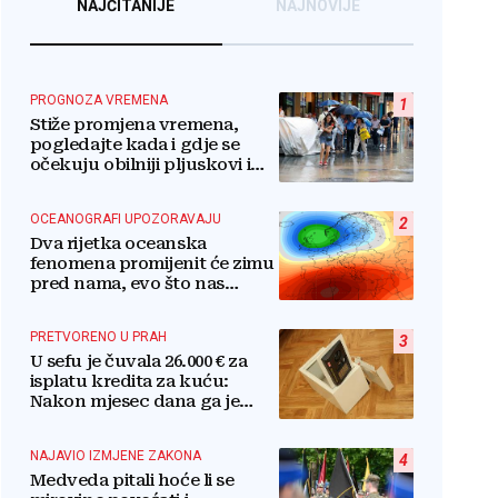
NAJČITANIJE
NAJNOVIJE
PROGNOZA VREMENA
1
Stiže promjena vremena,
pogledajte kada i gdje se
očekuju obilniji pljuskovi i
grmljavina
OCEANOGRAFI UPOZORAVAJU
2
Dva rijetka oceanska
fenomena promijenit će zimu
pred nama, evo što nas
očekuje
PRETVORENO U PRAH
3
U sefu je čuvala 26.000 € za
isplatu kredita za kuću:
Nakon mjesec dana ga je
otvorila, pozlilo joj je
NAJAVIO IZMJENE ZAKONA
4
Medveda pitali hoće li se