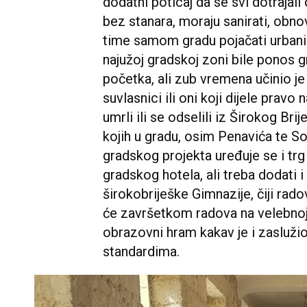
dodatni poticaj da se svi dotrajali 
bez stanara, moraju sanirati, obnovit
time samom gradu pojačati urbani
najužoj gradskoj zoni bile ponos g
početka, ali zub vremena učinio je 
suvlasnici ili oni koji dijele pravo 
umrli ili se odselili iz Širokog Bri
kojih u gradu, osim Penavića te Sop
gradskog projekta uređuje se i trg
gradskog hotela, ali treba dodati
širokobriješke Gimnazije, čiji rado
će završetkom radova na velebnoj 
obrazovni hram kakav je i zaslužio
standardima.