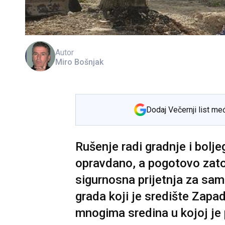
Autor
Miro Bošnjak
Dodaj Večernji list me
Rušenje radi gradnje i bolje
opravdano, a pogotovo zato š
sigurnosna prijetnja za sa
grada koji je središte Zapa
mnogima sredina u kojoj je 