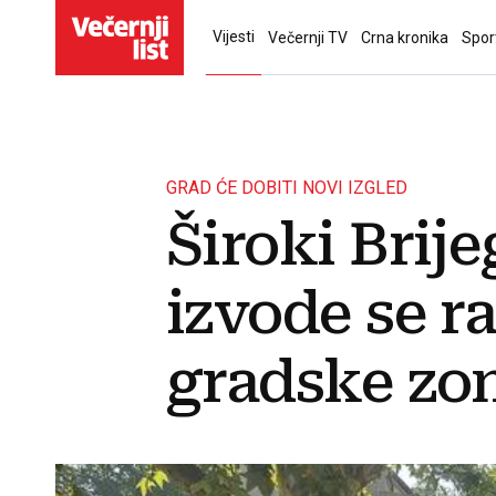
Vijesti
Večernji TV
Crna kronika
Spor
GRAD ĆE DOBITI NOVI IZGLED
Široki Brije
izvode se r
gradske zo