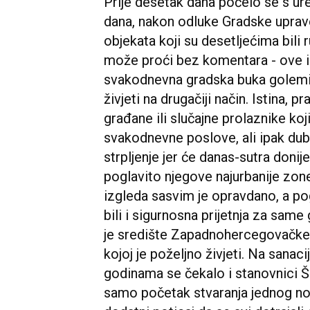
Prije desetak dana počelo se s u
dana, nakon odluke Gradske uprave
objekata koji su desetljećima bili
može proći bez komentara - ove ili
svakodnevna gradska buka golemih
živjeti na drugačiji način. Istina, p
građane ili slučajne prolaznike koj
svakodnevne poslove, ali ipak dubo
strpljenje jer će danas-sutra donije
poglavito njegove najurbanije zone
izgleda sasvim je opravdano, a po
bili i sigurnosna prijetnja za sam
je središte Zapadnohercegovačke 
kojoj je poželjno živjeti. Na sanac
godinama se čekalo i stanovnici Ši
samo početak stvaranja jednog nov