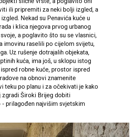
objekti slične vrste, a poglavito oni
i ili pripremiti za neki bolji izgled, a
 izgled. Nekad su Penavića kuće u
rada i klica njegova prvog urbanog
svoje, a poglavito što su se vlasnici,
na imovinu raselili po cijelom svijetu,
jega. Uz rušenje dotrajalih objekata,
tinih kuća, ima još, u sklopu istog
 ispred robne kuće, prostor ispred
 i radove na obnovi znamenite
vi teku po planu i za očekivati je kako
zgradi Široki Brijeg dobiti
 - prilagođen najvišim svjetskim