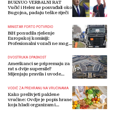
BUKNUO VERBALNI RAT
Vučić i Helez se posvađali oko
Bugojna, padaju teške riječi
MINISTAR FORTO POTVRDIO
BiH ponudila rješenje
Europskoj komisiji:
Profesionalni vozači ne mogu
više čekati
DVOSTRUKA OPASNOST
Amerikanci se pripremaju za
rat s dvije supersile?
Mijenjaju pravila i uvode
taktičko nuklearno oružje
VODIČ ZA PREHRANU NA VRUĆINAMA
Kako preživjeti paklene
vrućine: Ovdje je popis hrane
koja hladi organizam i
napitaka s kojima si činite
'medvjeđu uslugu'