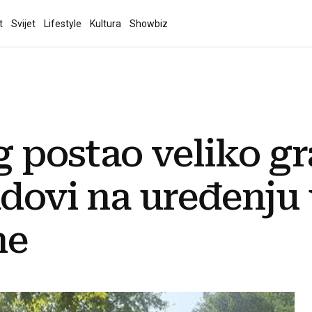
t
Svijet
Lifestyle
Kultura
Showbiz
g postao veliko gr
adovi na uređenju
ne