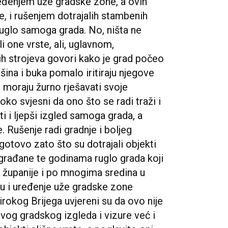
ređenjem uže gradske zone, a ovih
, i rušenjem dotrajalih stambenih
 ruglo samoga grada. No, ništa ne
 one vrste, ali, uglavnom,
 strojeva govori kako je grad počeo
rašina i buka pomalo iritiraju njegove
i moraju žurno rješavati svoje
ko svjesni da ono što se radi traži i
ti i ljepši izgled samoga grada, a
. Rušenje radi gradnje i boljeg
gotovo zato što su dotrajali objekti
e građane te godinama ruglo grada koji
županije i po mnogima sredina u
iju i uređenje uže gradske zone
rokog Brijega uvjereni su da ovo nije
og gradskog izgleda i vizure već i