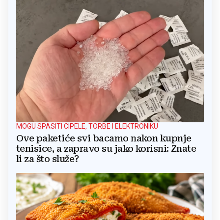
MOGU SPASITI CIPELE, TORBE I ELEKTRONIKU
Ove paketiće svi bacamo nakon kupnje
tenisice, a zapravo su jako korisni: Znate
li za što služe?