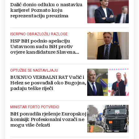
Dalić donio odluku o nastavku
karijere! Poznato koju
reprezentaciju preuzima
ISCRPNO OBRAZLOŽILI RAZLOGE
HSP BiH podnio apelaciju
Ustavnom sudu BiH protiv
ovjere kandidature Slavena
Kovačevića
OPTUŽBE SE NASTAVLJAJU
BUKNUO VERBALNI RAT Vučić i
Helez se posvađali oko Bugojna,
padaju teške riječi
MINISTAR FORTO POTVRDIO
BiH ponudila rješenje Europskoj
komisiji: Profesionalni vozači ne
mogu više čekati