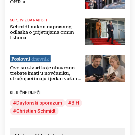
OHR-a
SUPERVIZIJA NAD BIH
Schmidt nakon naprasnog
odlaska o prijetnjama crnim
listama
Ovo su stvari koje obavezno
trebate imati u novčaniku,
stručnjaci imaju i jedan važan
savjet
KLJUČNE RIJEČI
Daytonski sporazum
BiH
Christian Schmidt