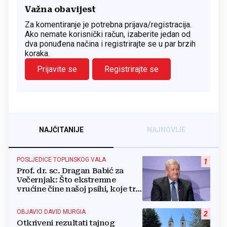
Važna obavijest
Za komentiranje je potrebna prijava/registracija.
Ako nemate korisnički račun, izaberite jedan od
dva ponuđena načina i registrirajte se u par brzih
koraka.
Prijavite se
Registrirajte se
NAJČITANIJE
NAJNOVIJE
POSLJEDICE TOPLINSKOG VALA
1
Prof. dr. sc. Dragan Babić za
Večernjak: Što ekstremne
vrućine čine našoj psihi, koje tri
namirnice trebamo jesti, kako se
boriti...
OBJAVIO DAVID MURGIA
2
Otkriveni rezultati tajnog