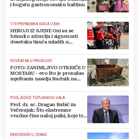
i bogatu gastronomsku baštinu
170 PRIPADNIKA GSS-A U BIH
HEROJI IZ SJENE Oni su se
brinuli o zdravlju i sigurnosti
desetaka tisuća mladih u
Međugorju. DONOSIMO
FOTOGRAFIJE
POVRATAK U PROŠLOST
FOTO: ZANIMLJIVO OTKRIĆE U
MOSTARU - evo što je pronašao
mještanin naselja Rudnik na
svome imanju
POSLJEDICE TOPLINSKOG VALA
Prof. dr. sc. Dragan Babić za
Večernjak: Što ekstremne
vrućine čine našoj psihi, koje tri
namirnice trebamo jesti, kako se
boriti...
REKORDERI U ZRAKU