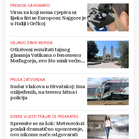
PRENOSE GA KOMARCI
Virus za koji nema cjepiva ni
lijeka širi se Europom: Najgore je
u Italiji i Grčkoj
OBJAVIO DAVID MURGIA
Otkriveni rezultati tajnog
glasanja Vatikana o fenomenu
Međugorja, evo što misli većina
crkevnih dužnosnika
PRUGA ZATVORENA
Sudar vlakova u Hrvatskoj: Ima
ozlijeđenih, na terenu hitna i
policija
DOBRE VIJESTI TRAJAT ĆE PREKRATKO
Spremite se za šok: Meteorolozi
poslali dramatično upozorenje,
ovo nikome neće odgovarati