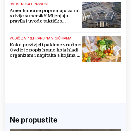
DVOSTRUKA OPASNOST
Amerikanci se pripremaju za rat
s dvije supersile? Mijenjaju
pravila i uvode taktičko
nuklearno oružje
VODIČ ZA PREHRANU NA VRUĆINAMA
Kako preživjeti paklene vrućine:
Ovdje je popis hrane koja hladi
organizam i napitaka s kojima si
činite 'medvjeđu uslugu'
Ne propustite