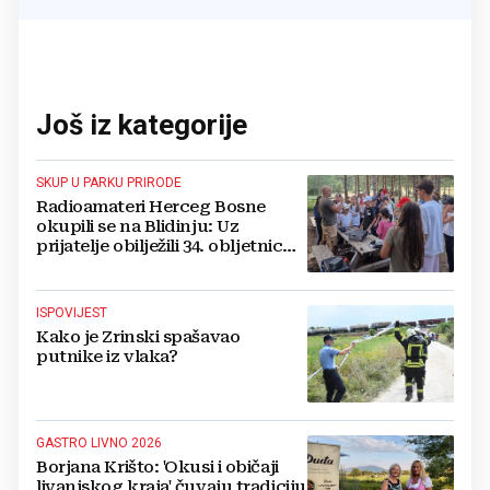
Još iz kategorije
SKUP U PARKU PRIRODE
Radioamateri Herceg Bosne
okupili se na Blidinju: Uz
prijatelje obilježili 34. obljetnicu
osnutka
ISPOVIJEST
Kako je Zrinski spašavao
putnike iz vlaka?
GASTRO LIVNO 2026
Borjana Krišto: 'Okusi i običaji
livanjskog kraja' čuvaju tradiciju