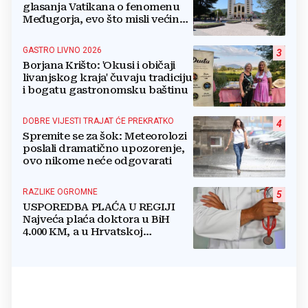
glasanja Vatikana o fenomenu
Međugorja, evo što misli većina
crkevnih dužnosnika
GASTRO LIVNO 2026
3
Borjana Krišto: 'Okusi i običaji
livanjskog kraja' čuvaju tradiciju
i bogatu gastronomsku baštinu
DOBRE VIJESTI TRAJAT ĆE PREKRATKO
4
Spremite se za šok: Meteorolozi
poslali dramatično upozorenje,
ovo nikome neće odgovarati
RAZLIKE OGROMNE
5
USPOREDBA PLAĆA U REGIJI
Najveća plaća doktora u BiH
4.000 KM, a u Hrvatskoj
najmanja 3.000 eura