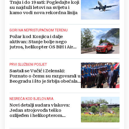
Traju i do 19 sati: Pogledajte koji
su najduži letovi na svijetu i
kamo vodi nova rekordna linija
GORI NA NEPRISTUPAČNOM TERENU
Požar kod Konjica i dalje
aktivan: Stanje bolje nego
jutros, helikopter OS BiH i Air
Tractori pomogli u gašenju
PRVI SLUŽBENI POSJET
Sastali se Vučić i Zelenski:
Poznato o čemu su razgovarali u
Beogradu i što je Srbija obećala
Ukrajini
NESREĆA KOD BJELOVARA
Novi detalji sudara vlakova:
Jedan strojovođa teško
ozlijeđen i helikopterom
prebačen na Rebro, drugi u
velikom šoku