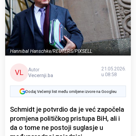
Hannibal Hanschke/REUTERS/PIXSELL
21.05.2026.
Autor
VL
u 08:58
Vecernji.ba
Dodaj Večernji list među omiljene izvore na Googleu
Schmidt je potvrdio da je već započela
promjena političkog pristupa BiH, ali i
da o tome ne postoji suglasje u