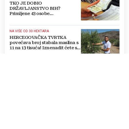
TKO JE DOBIO
DRŽAVLJANSTVO BIH?
Primljene 43 osobe...
NA VIŠE OD 30 HEKTARA
HERCEGOVAČKA TVRTKA
povećava broj stabala maslina s
11 na 13 tisuća! Iznenadit ćete se
kako ih štite
Jednostavan trik mesara otkriva
je li piletina doista svježa:
Provjerite ovo prije kupnje
Cijene hrane ponovno rastu,
stiglo upozorenje za građane:
Poskupjeli pšenica, kukuruz,
šećer i biljna ulja