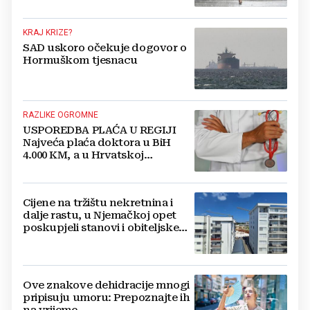
KRAJ KRIZE?
SAD uskoro očekuje dogovor o
Hormuškom tjesnacu
RAZLIKE OGROMNE
USPOREDBA PLAĆA U REGIJI
Najveća plaća doktora u BiH
4.000 KM, a u Hrvatskoj
najmanja 3.000 eura
Cijene na tržištu nekretnina i
dalje rastu, u Njemačkoj opet
poskupjeli stanovi i obiteljske
kuće
Ove znakove dehidracije mnogi
pripisuju umoru: Prepoznajte ih