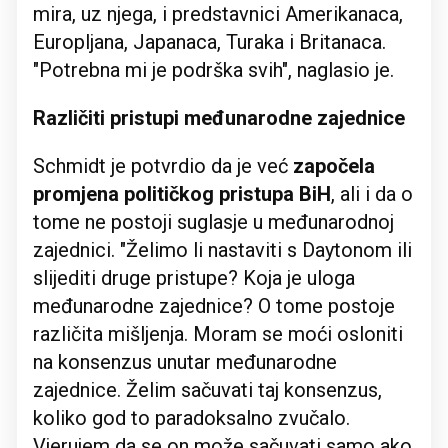
mira, uz njega, i predstavnici Amerikanaca,
Europljana, Japanaca, Turaka i Britanaca.
"Potrebna mi je podrška svih", naglasio je.
Različiti pristupi međunarodne zajednice
Schmidt je potvrdio da je već
započela
promjena političkog pristupa BiH
, ali i da o
tome ne postoji suglasje u međunarodnoj
zajednici. "Želimo li nastaviti s Daytonom ili
slijediti druge pristupe? Koja je uloga
međunarodne zajednice? O tome postoje
različita mišljenja. Moram se moći osloniti
na konsenzus unutar međunarodne
zajednice. Želim sačuvati taj konsenzus,
koliko god to paradoksalno zvučalo.
Vjerujem da se on može sačuvati samo ako