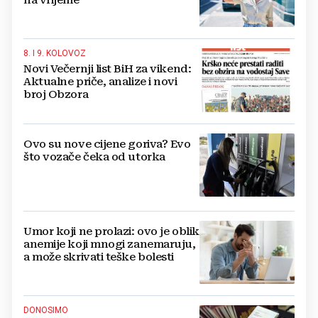
na vrijeme
8. I 9. KOLOVOZ
Novi Večernji list BiH za vikend:
Aktualne priče, analize i novi
broj Obzora
Ovo su nove cijene goriva? Evo
što vozače čeka od utorka
Umor koji ne prolazi: ovo je oblik
anemije koji mnogi zanemaruju,
a može skrivati teške bolesti
DONOSIMO