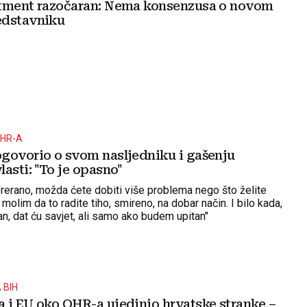
tment razočaran: Nema konsenzusa o novom
edstavniku
OHR-A
govorio o svom nasljedniku i gašenju
asti: "To je opasno"
 prerano, možda ćete dobiti više problema nego što želite
s molim da to radite tiho, smireno, na dobar način. I bilo kada,
n, dat ću savjet, ali samo ako budem upitan"
 BIH
 i EU oko OHR-a ujedinio hrvatske stranke –