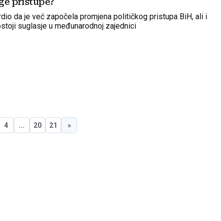
uge pristupe?
dio da je već započela promjena političkog pristupa BiH, ali i
stoji suglasje u međunarodnoj zajednici
4
...
20
21
»