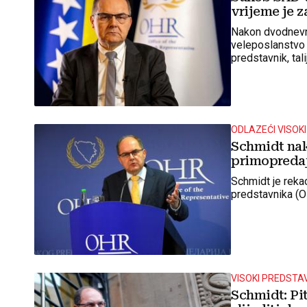
vrijeme je 
Nakon dvodnevn
veleposlanstvo u
predstavnik, tal
favorit.
ODLAZEĆI VISOK
Schmidt nak
primopredaja
Schmidt je reka
predstavnika (O
VISOKI PREDSTA
Schmidt: Pit