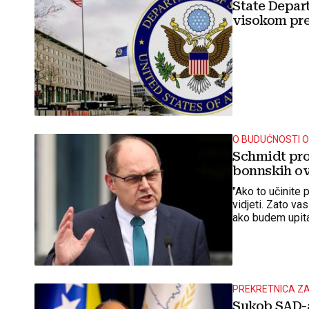
State Depar
visokom pr
O BUDUĆNOSTI 
Schmidt pro
bonnskih ovl
"Ako to učinite
vidjeti. Zato va
ako budem upita
PREKRETNICA ZA
Sukob SAD-a