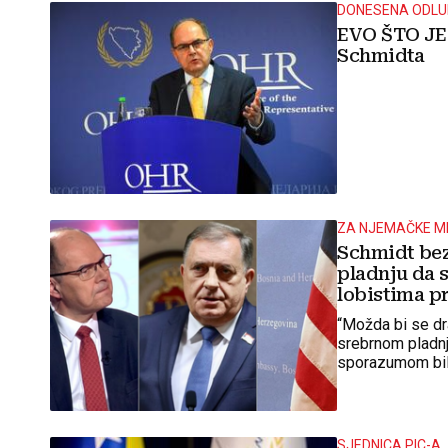
DONESENA ODL
EVO ŠTO JE 
Schmidta
ZA NJEMAČKE M
Schmidt bez
pladnju da 
lobistima p
“Možda bi se dr
srebrnom pladnj
sporazumom bil
SJEDNICA PIC-A