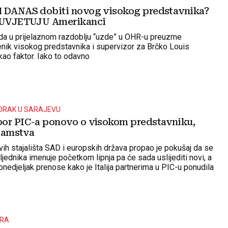
 DANAS dobiti novog visokog predstavnika?
e UVJETUJU Amerikanci
e da u prijelaznom razdoblju “uzde” u OHR-u preuzme
enik visokog predstavnika i supervizor za Brčko Louis
kao faktor. Iako to odavno
ORAK U SARAJEVU
or PIC-a ponovo o visokom predstavniku,
 jamstva
vih stajališta SAD i europskih država propao je pokušaj da se
jednika imenuje početkom lipnja pa će sada uslijediti novi, a
onedjeljak prenose kako je Italija partnerima u PIC-u ponudila
o tome kako će Zanardi Landi djelovati bude li izabran.
ORA