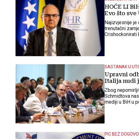
HOĆE LI BiH
Evo što sv
Najizvjesnije j
trenutačni zamj
Crishockonirati 
SASTANAK U UT
Upravni odb
Italija nudi
Zbog nepomirlji
Schmidtova nasl
mediji u BiH u p
pisana jamstva 
PIC BEZ DOGOV