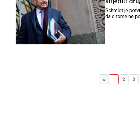
slijediti dr
Schmidt je potvr
da o tome ne po
«
1
2
3