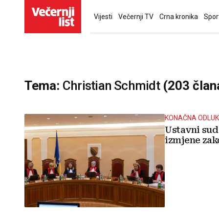
Vijesti
Večernji TV
Crna kronika
Spor
Tema:
Christian Schmidt
(203 član
KONAČNA ODLU
Ustavni sud
izmjene zak