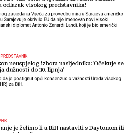
za odlazak visokog predstavnika!
og zasjedanja Vijeća za provedbu mira u Sarajevu američko
 Sarajevu je okrivilo EU da nije imenovan novi visoki
ijanski diplomat Antonio Zanardi Landi, koji je bio američki
I PREDSTAVNIK
on neuspjelog izbora nasljednika: 'Očekuje se
 dužnosti do 30. lipnja'
o da je postignut opći konsenzus o važnosti Ureda visokog
HR) za BiH.
VNIK
anje je želimo li u BiH nastaviti s Daytonom ili