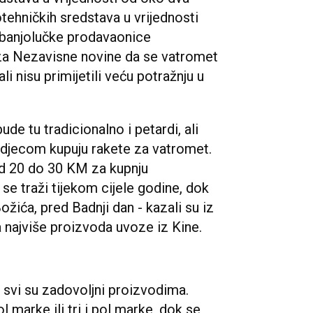
otehničkih sredstava u vrijednosti
e banjolučke prodavaonice
 za Nezavisne novine da se vatromet
li nisu primijetili veću potražnju u
ude tu tradicionalno i petardi, ali
 djecom kupuju rakete za vatromet.
od 20 do 30 KM za kupnju
se traži tijekom cijele godine, dok
ožića, pred Badnji dan - kazali su iz
 najviše proizvoda uvoze iz Kine.
 svi su zadovoljni proizvodima.
l marke ili tri i pol marke, dok se