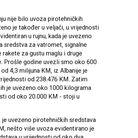
u nije bilo uvoza pirotehničkih
no je također u veljači, u vrijednosti
identiran u rujnu, kada je uvezeno
a sredstva za vatromet, signalne
ne rakete za gustu maglu i druge
e. Prošle godine uvezli smo oko 600
od 4,3 milijuna KM, iz Albanije je
rijednosti od 238.476 KM. Zatim
ojih je uvezeno oko 1000 kilograma
sti od oko 20.000 KM - stoji u
 je uvezeno pirotehničkih sredstava
KM, nešto više uvoza evidentirano je
dstava u vrijednosti od oko dva