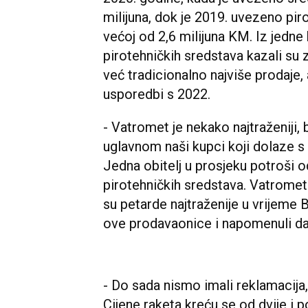
milijuna, dok je 2019. uvezeno pir
većoj od 2,6 milijuna KM. Iz jedn
pirotehničkih sredstava kazali su
već tradicionalno najviše prodaje, a
usporedbi s 2022.
- Vatromet je nekako najtraženiji, b
uglavnom naši kupci koji dolaze s
Jedna obitelj u prosjeku potroši 
pirotehničkih sredstava. Vatromet 
su petarde najtraženije u vrijeme B
ove prodavaonice i napomenuli da
- Do sada nismo imali reklamacija,
Cijene raketa kreću se od dvije i po