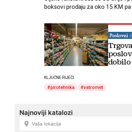
boksovi prodaju za oko 15 KM pa na
Trgova
poslov
dobilo
KLJUČNE RIJEČI
pirotehnika
vatromet