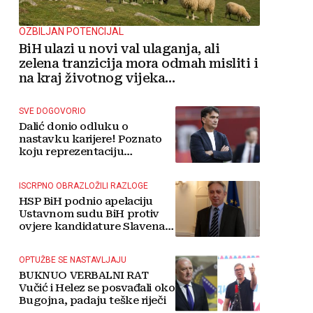
OZBILJAN POTENCIJAL
BiH ulazi u novi val ulaganja, ali
zelena tranzicija mora odmah misliti i
na kraj životnog vijeka
vjetroelektrana
SVE DOGOVORIO
Dalić donio odluku o
nastavku karijere! Poznato
koju reprezentaciju
preuzima
ISCRPNO OBRAZLOŽILI RAZLOGE
HSP BiH podnio apelaciju
Ustavnom sudu BiH protiv
ovjere kandidature Slavena
Kovačevića
OPTUŽBE SE NASTAVLJAJU
BUKNUO VERBALNI RAT
Vučić i Helez se posvađali oko
Bugojna, padaju teške riječi