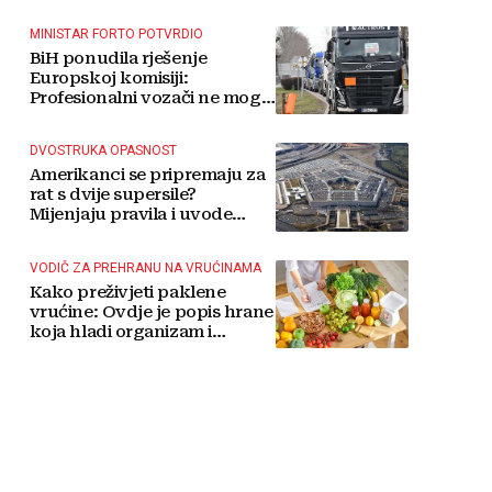
MINISTAR FORTO POTVRDIO
BiH ponudila rješenje
Europskoj komisiji:
Profesionalni vozači ne mogu
više čekati
DVOSTRUKA OPASNOST
Amerikanci se pripremaju za
rat s dvije supersile?
Mijenjaju pravila i uvode
taktičko nuklearno oružje
VODIČ ZA PREHRANU NA VRUĆINAMA
Kako preživjeti paklene
vrućine: Ovdje je popis hrane
koja hladi organizam i
napitaka s kojima si činite
'medvjeđu uslugu'