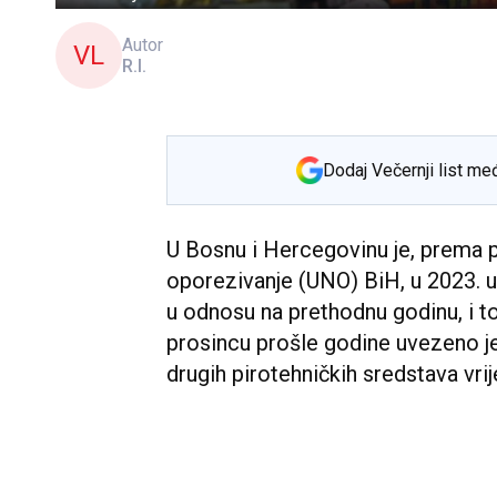
Autor
VL
R.I.
Dodaj Večernji list me
U Bosnu i Hercegovinu je, prema
oporezivanje (UNO) BiH, u 2023. u
u odnosu na prethodnu godinu, i t
prosincu prošle godine uvezeno je
drugih pirotehničkih sredstava vr