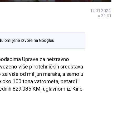
12.01.2024.
u 21:31
đu omiljene izvore na Googleu
 podacima Uprave za neizravno
vezeno više pirotehničkih sredstava
o za više od milijun maraka, a samo u
 oko 100 tona vatrometa, petardi i
ijednih 829.085 KM, uglavnom iz Kine.