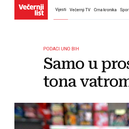
Vijesti
Večernji TV
Crna kronika
Spor
PODACI UNO BIH
Samo u pros
tona vatro