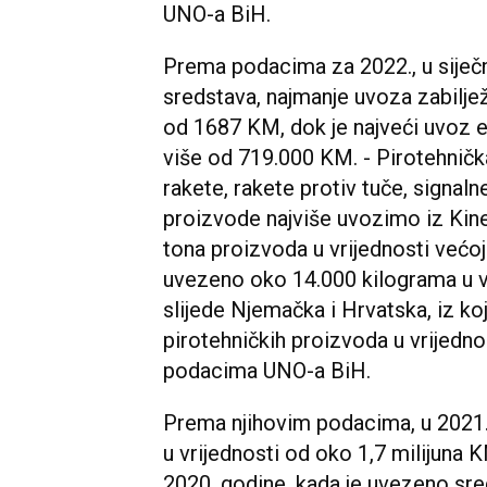
UNO-a BiH.
Prema podacima za 2022., u siječnj
sredstava, najmanje uvoza zabilježe
od 1687 KM, dok je najveći uvoz ev
više od 719.000 KM. - Pirotehničk
rakete, rakete protiv tuče, signal
proizvode najviše uvozimo iz Kin
tona proizvoda u vrijednosti većoj 
uvezeno oko 14.000 kilograma u v
slijede Njemačka i Hrvatska, iz k
pirotehničkih proizvoda u vrijedno
podacima UNO-a BiH.
Prema njihovim podacima, u 2021.
u vrijednosti od oko 1,7 milijuna 
2020. godine, kada je uvezeno sre