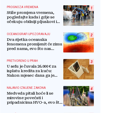
PROGNOZA VREMENA
1
Stiže promjena vremena,
pogledajte kada i gdje se
očekuju obilniji pljuskovi i
grmljavina
OCEANOGRAFI UPOZORAVAJU
2
Dva rijetka oceanska
fenomena promijenit će zimu
pred nama, evo što nas
očekuje
PRETVORENO U PRAH
3
U sefu je čuvala 26.000 € za
isplatu kredita za kuću:
Nakon mjesec dana ga je
otvorila, pozlilo joj je
NAJAVIO IZMJENE ZAKONA
4
Medveda pitali hoće li se
mirovine povećati i
pripadnicima HVO-a, evo što
je rekao