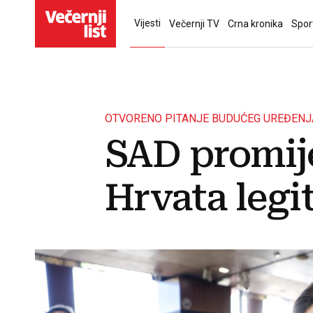
Vijesti
Večernji TV
Crna kronika
Spor
OTVORENO PITANJE BUDUĆEG UREĐENJ
SAD promije
Hrvata legit