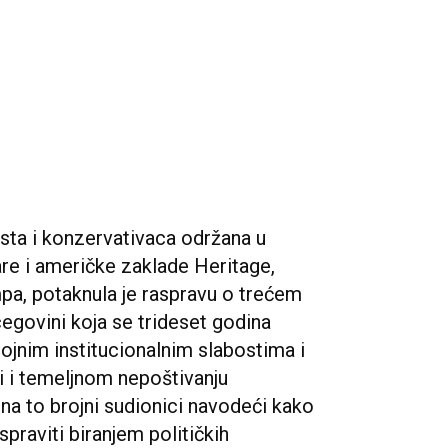
ista i konzervativaca održana u
are i američke zaklade Heritage,
mpa, potaknula je raspravu o trećem
cegovini koja se trideset godina
ojnim institucionalnim slabostima i
 i temeljnom nepoštivanju
a to brojni sudionici navodeći kako
raviti biranjem političkih