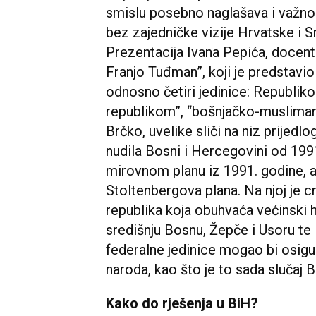
smislu posebno naglašava i važnos
bez zajedničke vizije Hrvatske i S
Prezentacija Ivana Pepića, docenta
Franjo Tuđman”, koji je predstavi
odnosno četiri jedinice: Republi
republikom”, “bošnjačko-muslima
Brčko, uvelike sliči na niz prijed
nudila Bosni i Hercegovini od 1991
mirovnom planu iz 1991. godine, a
Stoltenbergova plana. Na njoj je
republika koja obuhvaća većinski 
središnju Bosnu, Žepče i Usoru te
federalne jedinice mogao bi osigu
naroda, kao što je to sada slučaj B
Kako do rješenja u BiH?