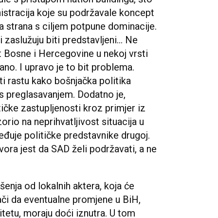
nistracija koje su podržavale koncept
a strana s ciljem potpune dominacije.
i zaslužuju biti predstavljeni… Ne
t Bosne i Hercegovine u nekoj vrsti
no. I upravo je to bit problema.
i rastu kako bošnjačka politika
a s preglasavanjem. Dodatno je,
tičke zastupljenosti kroz primjer iz
io na neprihvatljivost situacija u
eđuje političke predstavnike drugoj.
ora jest da SAD želi podržavati, a ne
šenja od lokalnih aktera, koja će
ači da eventualne promjene u BiH,
itetu, moraju doći iznutra. U tom