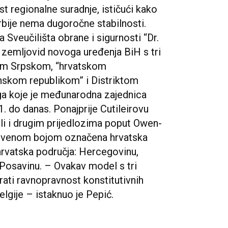
t regionalne suradnje, ističući kako
rbije nema dugoročne stabilnosti.
 Sveučilišta obrane i sigurnosti “Dr.
o zemljovid novoga uređenja BiH s tri
kom Srpskom, “hrvatskom
nskom republikom” i Distriktom
loga koje je međunarodna zajednica
. do danas. Ponajprije Cutileirovu
li i drugim prijedlozima poput Owen-
 crvenom bojom označena hrvatska
hrvatska područja: Hercegovinu,
 Posavinu. – Ovakav model s tri
rati ravnopravnost konstitutivnih
elgije – istaknuo je Pepić.