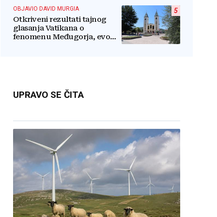
OBJAVIO DAVID MURGIA
5
Otkriveni rezultati tajnog
glasanja Vatikana o
fenomenu Međugorja, evo
što misli većina crkevnih
dužnosnika
UPRAVO SE ČITA