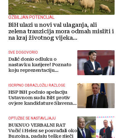
OZBILJAN POTENCIJAL
BiH ulazi u novi val ulaganja, ali
zelena tranzicija mora odmah misliti i
na kraj životnog vijeka
vjetroelektrana
SVE DOGOVORIO
Dalić donio odluku o
nastavku karijere! Poznato
koju reprezentaciju
preuzima
ISCRPNO OBRAZLOŽILI RAZLOGE
HSP BiH podnio apelaciju
Ustavnom sudu BiH protiv
ovjere kandidature Slavena
Kovačevića
OPTUŽBE SE NASTAVLJAJU
BUKNUO VERBALNI RAT
Vučić i Helez se posvađali oko
Bugojna, padaju teške riječi