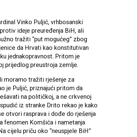
dinal Vinko Puljić, vrhbosanski
 protiv ideje preuređenja BiH, ali
nužno tražiti “put mogućeg” zbog
njenice da Hrvati kao konstitutivan
čku jednakopravnost. Pritom je
oj prijedlog preustroja zemlje.
i moramo tražiti rješenje za
 je Puljić, priznajući pritom da
ješavati na političkoj, a ne crkvenoj
spudić iz stranke Drito rekao je kako
e otvori rasprava i dođe do rješenja
 na fenomen Komšića i nametanja
Na cijelu priču oko “neuspjele BiH”