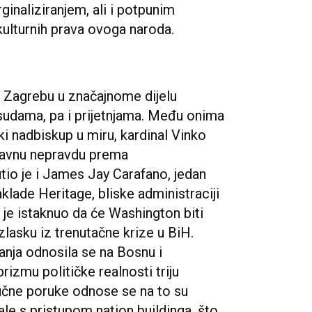
inaliziranjem, ali i potpunim
kulturnih prava ovoga naroda.
u Zagrebu u značajnome dijelu
sudama, pa i prijetnjama. Među onima
ski nadbiskup u miru, kardinal Vinko
stavnu nepravdu prema
io je i James Jay Carafano, jedan
lade Heritage, bliske administraciji
 je istaknuo da će Washington biti
zlasku iz trenutačne krize u BiH.
anja odnosila se na Bosnu i
rizmu političke realnosti triju
jučne poruke odnose se na to su
le s pristupom nation buildinga, što