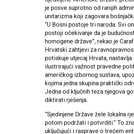
je posve suprotno od ranijih admi
unitarizma koji zagovara bošnjačk
“U Bosni postoje tri naroda. Svi on
postoji očekivanje da je budućnos
homogene države”, rekao je Carafa
Hrvatski zahtjevi za ravnopravnost
potiskuje utjecaj Hrvata, nastavlj
ilustrirajući važnost pravedne poli
američkog izbornog sustava, upozor
kojima jedna skupina praktički odr
Jedna od ključnih teza njegova gov
diktirati rješenja.
“Sjedinjene Države žele lokalna rje
potom podržati i potvrditi.” To zn
uključujući i rasprave o trećem ent