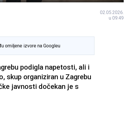
02.05.2026.
u 09:49
đu omiljene izvore na Googleu
rebu podigla napetosti, ali i
o, skup organiziran u Zagrebu
čke javnosti dočekan je s