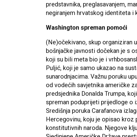
predstavnika, preglasavanjem, marg
negiranjem hrvatskog identiteta i 
Washington spreman pomoći
(Ne)očekivano, skup organiziran 
bošnjačke javnosti dočekan je s o
koji su bili meta bio je i vrhbosan
Puljić, koji je samo ukazao na su
sunarodnjacima. Važnu poruku uput
od vodećih savjetnika američke zak
predsjednika Donalda Trumpa, koji
spreman poduprijeti prijedloge o i
Središnja poruka Carafanova izlag
Hercegovinu, koju je opisao kroz p
konstitutivnih naroda. Njegove kl
Sjedinjene Američke Države presta