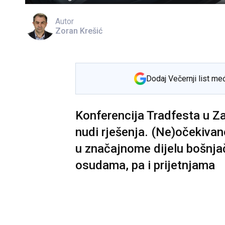
Autor
Zoran Krešić
Dodaj Večernji list me
Konferencija Tradfesta u Zag
nudi rješenja. (Ne)očekivan
u značajnome dijelu bošnja
osudama, pa i prijetnjama