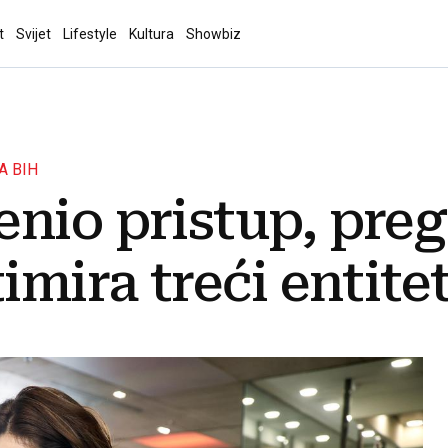
t
Svijet
Lifestyle
Kultura
Showbiz
A BIH
nio pristup, preg
imira treći entite