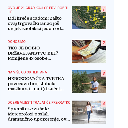
OVO JE 21 GRAD KOJI ĆE PRVI DOBITI
1
LIDL
Lidl kreće s radom: Zašto
ovaj trgovački lanac još
uvijek zaobilazi jedan od
najvećih gradova u BiH?
DONOSIMO
2
TKO JE DOBIO
DRŽAVLJANSTVO BIH?
Primljene 43 osobe...
NA VIŠE OD 30 HEKTARA
3
HERCEGOVAČKA TVRTKA
povećava broj stabala
maslina s 11 na 13 tisuća!
Iznenadit ćete se kako ih
štite
DOBRE VIJESTI TRAJAT ĆE PREKRATKO
4
Spremite se za šok:
Meteorolozi poslali
dramatično upozorenje, ovo
nikome neće odgovarati