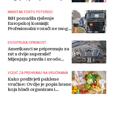
MINISTAR FORTO POTVRDIO
BiH ponudila rješenje
Europskoj komisiji:
Profesionalni vozači ne mogu
više čekati
DVOSTRUKA OPASNOST
Amerikanci se pripremaju za
rat s dvije supersile?
Mijenjaju pravila i uvode
taktičko nuklearno oružje
VODIČ ZA PREHRANU NA VRUĆINAMA
Kako preživjeti paklene
vrućine: Ovdje je popis hrane
koja hladi organizam i
napitaka s kojima si činite
'medvjeđu uslugu'