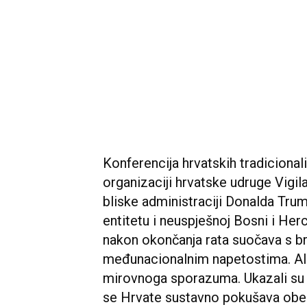
Konferencija hrvatskih tradicional
organizaciji hrvatske udruge Vigil
bliske administraciji Donalda Tru
entitetu i neuspješnoj Bosni i Her
nakon okončanja rata suočava s br
međunacionalnim napetostima. Ali
mirovnoga sporazuma. Ukazali su n
se Hrvate sustavno pokušava obesp