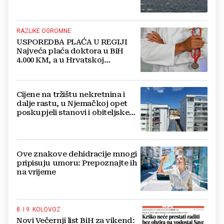
RAZLIKE OGROMNE
USPOREDBA PLAĆA U REGIJI
Najveća plaća doktora u BiH
4.000 KM, a u Hrvatskoj
najmanja 3.000 eura
Cijene na tržištu nekretnina i
dalje rastu, u Njemačkoj opet
poskupjeli stanovi i obiteljske
kuće
Ove znakove dehidracije mnogi
pripisuju umoru: Prepoznajte ih
na vrijeme
8. I 9. KOLOVOZ
Novi Večernji list BiH za vikend: