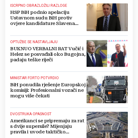
ISCRPNO OBRAZLOŽILI RAZLOGE
HSP BiH podnio apelaciju
Ustavnom sudu BiH protiv
ovjere kandidature Slavena
Kovačevića
OPTUŽBE SE NASTAVLJAJU
BUKNUO VERBALNI RAT Vučić i
Helez se posvađali oko Bugojna,
padaju teške riječi
MINISTAR FORTO POTVRDIO
BiH ponudila rješenje Europskoj
komisiji: Profesionalni vozači ne
mogu više čekati
DVOSTRUKA OPASNOST
Amerikanci se pripremaju za rat
s dvije supersile? Mijenjaju
pravila i uvode taktičko
nuklearno oružje