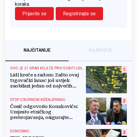
koraka.
Prijavite se
Registrirajte se
NAJČITANIJE
NAJNOVIJE
OVO JE 21 GRAD KOJI ĆE PRVI DOBITI LIDL
1
Lidl kreće s radom: Zašto ovaj
trgovački lanac još uvijek
zaobilazi jedan od najvećih
gradova u BiH?
STOP IZBORNOM INŽENJERINGU
2
Ćosić odgovorio Konakoviću:
Umjesto etničkog
prebrojavanja, osigurajte
stvarnu ravnopravnost Hrvata
DONOSIMO
3