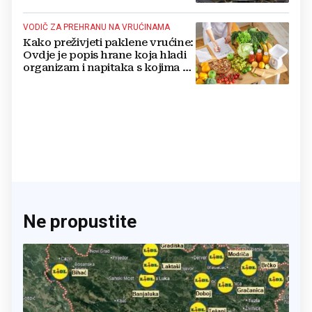
VODIČ ZA PREHRANU NA VRUĆINAMA
Kako preživjeti paklene vrućine:
Ovdje je popis hrane koja hladi
organizam i napitaka s kojima si
činite 'medvjeđu uslugu'
Ne propustite