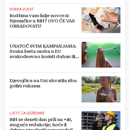
DOBRA VIJEST
Rodbina vam šalje novce iz
Njemačke u BiH? OVO ĆE VAS
OBRADOVATI!
UNATOČ SVIM KAMPANJAMA:
Svaka šesta osoba u EU
svakodnevno koristi duhan ili
srodne proizvode
Djevojčica na Uni uhvatila ribu
golim rukama
LJETO ZA UDŽBENIKE
BiH se deseti dan prži na +40,
moguće redukcije; hoće li
država proglasiti nepogodu?