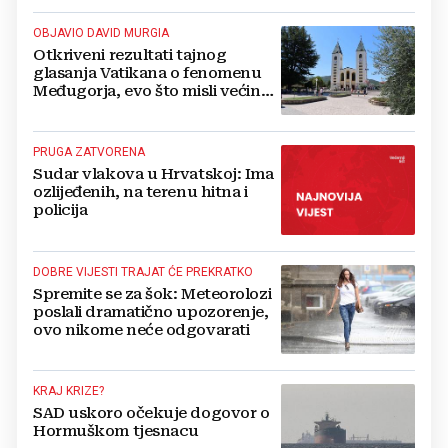
OBJAVIO DAVID MURGIA
Otkriveni rezultati tajnog
glasanja Vatikana o fenomenu
Međugorja, evo što misli većina
crkevnih dužnosnika
PRUGA ZATVORENA
Sudar vlakova u Hrvatskoj: Ima
ozlijeđenih, na terenu hitna i
policija
DOBRE VIJESTI TRAJAT ĆE PREKRATKO
Spremite se za šok: Meteorolozi
poslali dramatično upozorenje,
ovo nikome neće odgovarati
KRAJ KRIZE?
SAD uskoro očekuje dogovor o
Hormuškom tjesnacu