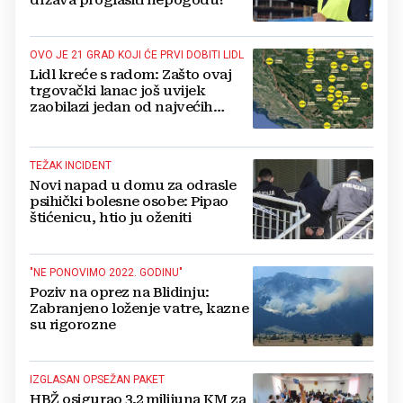
OVO JE 21 GRAD KOJI ĆE PRVI DOBITI LIDL
Lidl kreće s radom: Zašto ovaj
trgovački lanac još uvijek
zaobilazi jedan od najvećih
gradova u BiH?
TEŽAK INCIDENT
Novi napad u domu za odrasle
psihički bolesne osobe: Pipao
štićenicu, htio ju oženiti
"NE PONOVIMO 2022. GODINU"
Poziv na oprez na Blidinju:
Zabranjeno loženje vatre, kazne
su rigorozne
IZGLASAN OPSEŽAN PAKET
HBŽ osigurao 3,2 milijuna KM za