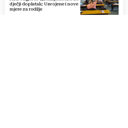
dječji doplatak: Usvojene i nove
mjere za rodilje
ZRAČNE SNAGE U BORBI S VATROM
Pojačanje u borbi protiv požara
u Konjicu: Stiže i treći Air Tractor
u Zračnu luku Mostar
SUŠA UGROZILA VODOOPSKRBU
Ekstremna suša prazni izvorišta:
Gradovi diljem BiH uvode
redukcije i zabrane potrošnje
vode, posebno teško u
Hercegovini
STOP IZBORNOM INŽENJERINGU
Ćosić odgovorio Konakoviću:
Umjesto etničkog
prebrojavanja, osigurajte
stvarnu ravnopravnost Hrvata