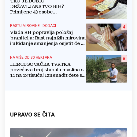
TKO JE DOBIO
DRŽAVLJANSTVO BIH?
Primljene 43 osobe...
RASTU MIROVINE I DODACI
4
Vlada RH popravlja položaj
branitelja: Rast najnižih mirovina
i ukidanje smanjenja osjetit će se
i u BiH
NA VIŠE OD 30 HEKTARA
5
HERCEGOVAČKA TVRTKA
povećava broj stabala maslina s
11 na 13 tisuća! Iznenadit ćete se
kako ih štite
UPRAVO SE ČITA