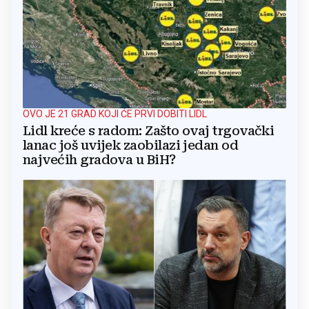
OVO JE 21 GRAD KOJI ĆE PRVI DOBITI LIDL
Lidl kreće s radom: Zašto ovaj trgovački
lanac još uvijek zaobilazi jedan od
najvećih gradova u BiH?