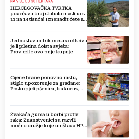
NA VIŠE OD 30 HEKTARA
HERCEGOVAČKA TVRTKA
povećava broj stabala maslina s
11 na 13 tisuća! Iznenadit ćete se
kako ih štite
Jednostavan trik mesara otkriva
je li piletina doista svježa:
Provjerite ovo prije kupnje
Cijene hrane ponovno rastu,
stiglo upozorenje za građane:
Poskupjeli pšenica, kukuruz,
šećer i biljna ulja
Žvakaća guma u borbi protiv
raka: Znanstvenici su razvili
moćno oružje koje uništava HPV
i bakterije