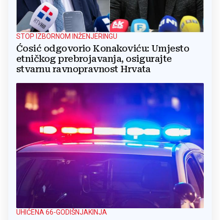
STOP IZBORNOM INŽENJERINGU
Ćosić odgovorio Konakoviću: Umjesto
etničkog prebrojavanja, osigurajte
stvarnu ravnopravnost Hrvata
UHIĆENA 66-GODIŠNJAKINJA