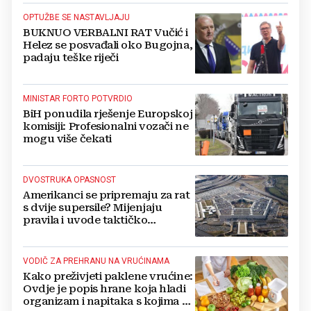
OPTUŽBE SE NASTAVLJAJU
BUKNUO VERBALNI RAT Vučić i
Helez se posvađali oko Bugojna,
padaju teške riječi
MINISTAR FORTO POTVRDIO
BiH ponudila rješenje Europskoj
komisiji: Profesionalni vozači ne
mogu više čekati
DVOSTRUKA OPASNOST
Amerikanci se pripremaju za rat
s dvije supersile? Mijenjaju
pravila i uvode taktičko
nuklearno oružje
VODIČ ZA PREHRANU NA VRUĆINAMA
Kako preživjeti paklene vrućine:
Ovdje je popis hrane koja hladi
organizam i napitaka s kojima si