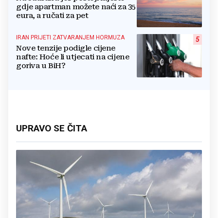
gdje apartman možete naći za 35
eura, a ručati za pet
IRAN PRIJETI ZATVARANJEM HORMUZA
5
Nove tenzije podigle cijene
nafte: Hoće li utjecati na cijene
goriva u BiH?
UPRAVO SE ČITA