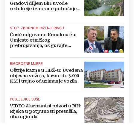
Gradovi diljem BiH uvode
redukcije i zabrane potrošnje
vode, posebno teško u
Hercegovini
STOP IZBORNOM INŽENJERINGU
Ćosić odgovorio Konakoviću:
Umjesto etničkog
prebrojavanja, osigurajte
stvarnu ravnopravnost Hrvata
RIGOROZNE MJERE
Oštrije kazne u HBŽ-u: Uvedena
objesna vožnja, kazne do 5.000
KM i trajno oduzimanje vozila
POSLJEDICE SUŠE
VIDEO Alarmantni prizori u BiH:
Rijeka u potpunosti presušila,
riba uginula