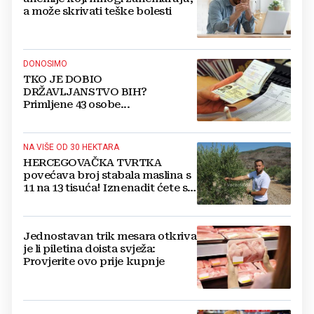
a može skrivati teške bolesti
DONOSIMO
TKO JE DOBIO
DRŽAVLJANSTVO BIH?
Primljene 43 osobe...
NA VIŠE OD 30 HEKTARA
HERCEGOVAČKA TVRTKA
povećava broj stabala maslina s
11 na 13 tisuća! Iznenadit ćete se
kako ih štite
Jednostavan trik mesara otkriva
je li piletina doista svježa:
Provjerite ovo prije kupnje