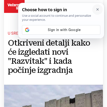
BiH
U SREDIŠTU MOSTARA
Otkriveni detalji kako
će izgledati novi
"Razvitak" i kada
počinje izgradnja