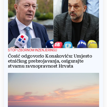
STOP IZBORNOM INŽENJERINGU
Ćosić odgovorio Konakoviću: Umjesto
etničkog prebrojavanja, osigurajte
stvarnu ravnopravnost Hrvata