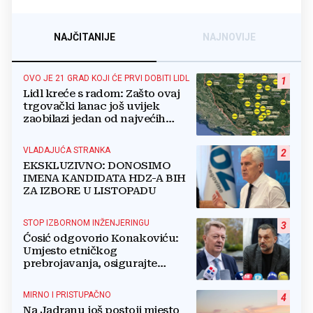
NAJČITANIJE
NAJNOVIJE
OVO JE 21 GRAD KOJI ĆE PRVI DOBITI LIDL
1
Lidl kreće s radom: Zašto ovaj
trgovački lanac još uvijek
zaobilazi jedan od najvećih
gradova u BiH?
VLADAJUĆA STRANKA
2
EKSKLUZIVNO: DONOSIMO
IMENA KANDIDATA HDZ-A BIH
ZA IZBORE U LISTOPADU
STOP IZBORNOM INŽENJERINGU
3
Ćosić odgovorio Konakoviću:
Umjesto etničkog
prebrojavanja, osigurajte
stvarnu ravnopravnost Hrvata
MIRNO I PRISTUPAČNO
4
Na Jadranu još postoji mjesto