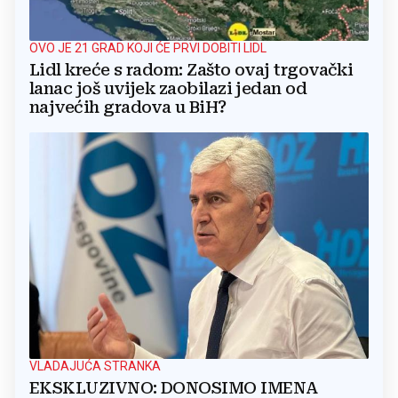
OVO JE 21 GRAD KOJI ĆE PRVI DOBITI LIDL
Lidl kreće s radom: Zašto ovaj trgovački
lanac još uvijek zaobilazi jedan od
najvećih gradova u BiH?
VLADAJUĆA STRANKA
EKSKLUZIVNO: DONOSIMO IMENA