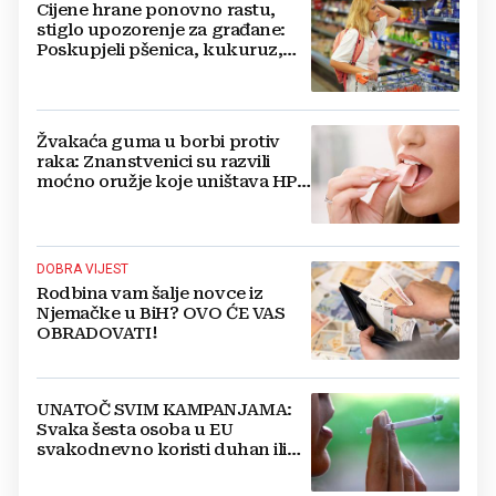
Cijene hrane ponovno rastu,
stiglo upozorenje za građane:
Poskupjeli pšenica, kukuruz,
šećer i biljna ulja
Žvakaća guma u borbi protiv
raka: Znanstvenici su razvili
moćno oružje koje uništava HPV
i bakterije
DOBRA VIJEST
Rodbina vam šalje novce iz
Njemačke u BiH? OVO ĆE VAS
OBRADOVATI!
UNATOČ SVIM KAMPANJAMA:
Svaka šesta osoba u EU
svakodnevno koristi duhan ili
srodne proizvode