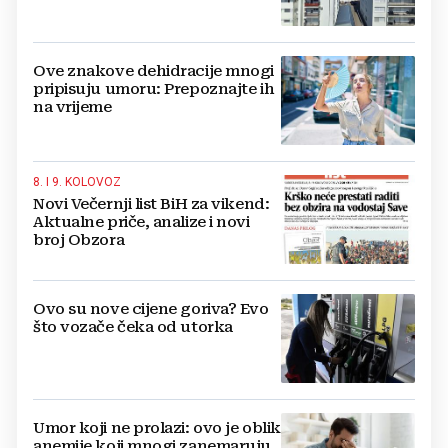
kuće
Ove znakove dehidracije mnogi
pripisuju umoru: Prepoznajte ih
na vrijeme
8. I 9. KOLOVOZ
Novi Večernji list BiH za vikend:
Aktualne priče, analize i novi
broj Obzora
Ovo su nove cijene goriva? Evo
što vozače čeka od utorka
Umor koji ne prolazi: ovo je oblik
anemije koji mnogi zanemaruju,