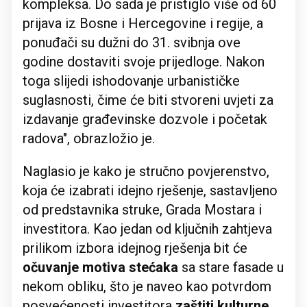
kompleksa. Do sada je pristiglo više od 60
prijava iz Bosne i Hercegovine i regije, a
ponuđači su dužni do 31. svibnja ove
godine dostaviti svoje prijedloge. Nakon
toga slijedi ishodovanje urbanističke
suglasnosti, čime će biti stvoreni uvjeti za
izdavanje građevinske dozvole i početak
radova", obrazložio je.
Naglasio je kako je stručno povjerenstvo,
koja će izabrati idejno rješenje, sastavljeno
od predstavnika struke, Grada Mostara i
investitora. Kao jedan od ključnih zahtjeva
prilikom izbora idejnog rješenja bit će
očuvanje motiva stećaka
sa stare fasade u
nekom obliku, što je naveo kao potvrdom
posvećenosti investitora
zaštiti kulturne