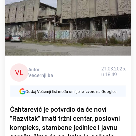
21.03.2025.
Autor
VL
u 18:49
Vecernji.ba
Dodaj Večernji list među omiljene izvore na Googleu
Čahtarević je potvrdio da će novi
"Razvitak" imati tržni centar, poslovni
kompleks, stambene jedinice i javnu