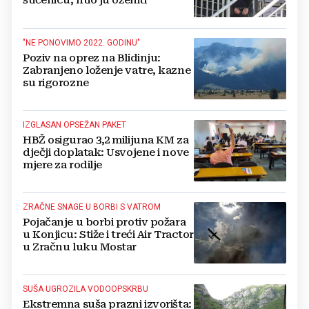
štićenicu, htio ju oženiti
"NE PONOVIMO 2022. GODINU"
Poziv na oprez na Blidinju:
Zabranjeno loženje vatre, kazne
su rigorozne
IZGLASAN OPSEŽAN PAKET
HBŽ osigurao 3,2 milijuna KM za
dječji doplatak: Usvojene i nove
mjere za rodilje
ZRAČNE SNAGE U BORBI S VATROM
Pojačanje u borbi protiv požara
u Konjicu: Stiže i treći Air Tractor
u Zračnu luku Mostar
SUŠA UGROZILA VODOOPSKRBU
Ekstremna suša prazni izvorišta: