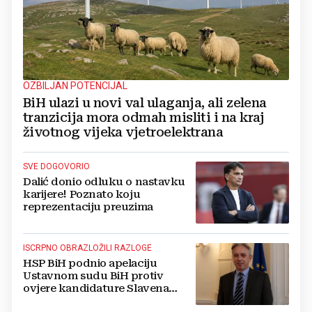
OZBILJAN POTENCIJAL
BiH ulazi u novi val ulaganja, ali zelena
tranzicija mora odmah misliti i na kraj
životnog vijeka vjetroelektrana
SVE DOGOVORIO
Dalić donio odluku o nastavku
karijere! Poznato koju
reprezentaciju preuzima
ISCRPNO OBRAZLOŽILI RAZLOGE
HSP BiH podnio apelaciju
Ustavnom sudu BiH protiv
ovjere kandidature Slavena
Kovačevića