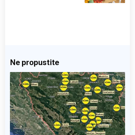
činite 'medvjeđu uslugu'
Ne propustite