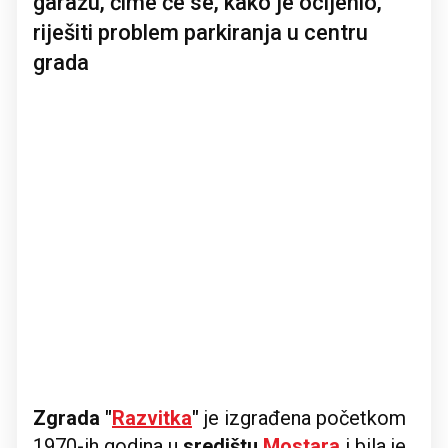
garažu, čime će se, kako je ocijenio,
riješiti problem parkiranja u centru
grada
Zgrada "
Razvitka
"
je izgrađena početkom
1970-ih godina u
središtu
Mostara
i bila je