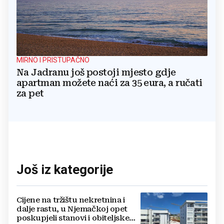
MIRNO I PRISTUPAČNO
Na Jadranu još postoji mjesto gdje
apartman možete naći za 35 eura, a ručati
za pet
Još iz kategorije
Cijene na tržištu nekretnina i
dalje rastu, u Njemačkoj opet
poskupjeli stanovi i obiteljske