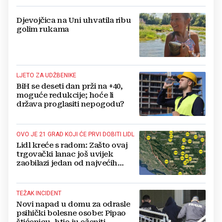
Djevojčica na Uni uhvatila ribu
golim rukama
LJETO ZA UDŽBENIKE
BiH se deseti dan prži na +40,
moguće redukcije; hoće li
država proglasiti nepogodu?
OVO JE 21 GRAD KOJI ĆE PRVI DOBITI LIDL
Lidl kreće s radom: Zašto ovaj
trgovački lanac još uvijek
zaobilazi jedan od najvećih
gradova u BiH?
TEŽAK INCIDENT
Novi napad u domu za odrasle
psihički bolesne osobe: Pipao