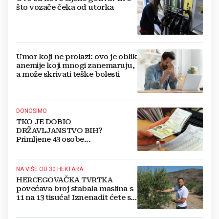
što vozače čeka od utorka
Umor koji ne prolazi: ovo je oblik
anemije koji mnogi zanemaruju,
a može skrivati teške bolesti
DONOSIMO
TKO JE DOBIO
DRŽAVLJANSTVO BIH?
Primljene 43 osobe...
NA VIŠE OD 30 HEKTARA
HERCEGOVAČKA TVRTKA
povećava broj stabala maslina s
11 na 13 tisuća! Iznenadit ćete se
kako ih štite