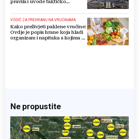
pravila i uvode taktičko
nuklearno oružje
VODIČ ZA PREHRANU NA VRUĆINAMA
Kako preživjeti paklene vrućine:
Ovdje je popis hrane koja hladi
organizam i napitaka s kojima si
činite 'medvjeđu uslugu'
Ne propustite