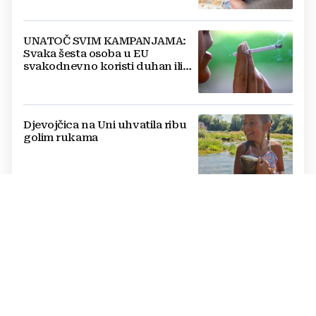
UNATOČ SVIM KAMPANJAMA:
Svaka šesta osoba u EU
svakodnevno koristi duhan ili
srodne proizvode
Djevojčica na Uni uhvatila ribu
golim rukama
LJETO ZA UDŽBENIKE
BiH se deseti dan prži na +40,
moguće redukcije; hoće li
država proglasiti nepogodu?
OVO JE 21 GRAD KOJI ĆE PRVI DOBITI LIDL
Lidl kreće s radom: Zašto ovaj
trgovački lanac još uvijek