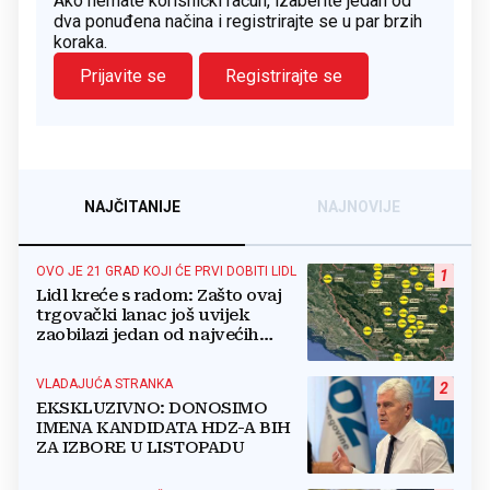
Ako nemate korisnički račun, izaberite jedan od
dva ponuđena načina i registrirajte se u par brzih
koraka.
Prijavite se
Registrirajte se
NAJČITANIJE
NAJNOVIJE
OVO JE 21 GRAD KOJI ĆE PRVI DOBITI LIDL
1
Lidl kreće s radom: Zašto ovaj
trgovački lanac još uvijek
zaobilazi jedan od najvećih
gradova u BiH?
VLADAJUĆA STRANKA
2
EKSKLUZIVNO: DONOSIMO
IMENA KANDIDATA HDZ-A BIH
ZA IZBORE U LISTOPADU