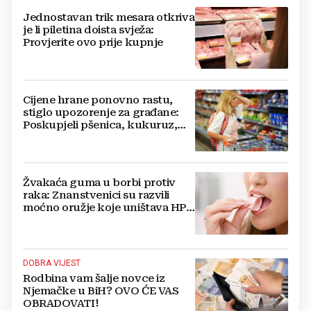
Jednostavan trik mesara otkriva
je li piletina doista svježa:
Provjerite ovo prije kupnje
Cijene hrane ponovno rastu,
stiglo upozorenje za građane:
Poskupjeli pšenica, kukuruz,
šećer i biljna ulja
Žvakaća guma u borbi protiv
raka: Znanstvenici su razvili
moćno oružje koje uništava HPV
i bakterije
DOBRA VIJEST
Rodbina vam šalje novce iz
Njemačke u BiH? OVO ĆE VAS
OBRADOVATI!