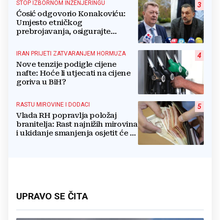
STOP IZBORNOM INŽENJERINGU
3
Ćosić odgovorio Konakoviću:
Umjesto etničkog
prebrojavanja, osigurajte
stvarnu ravnopravnost Hrvata
IRAN PRIJETI ZATVARANJEM HORMUZA
4
Nove tenzije podigle cijene
nafte: Hoće li utjecati na cijene
goriva u BiH?
RASTU MIROVINE I DODACI
5
Vlada RH popravlja položaj
branitelja: Rast najnižih mirovina
i ukidanje smanjenja osjetit će se
i u BiH
UPRAVO SE ČITA