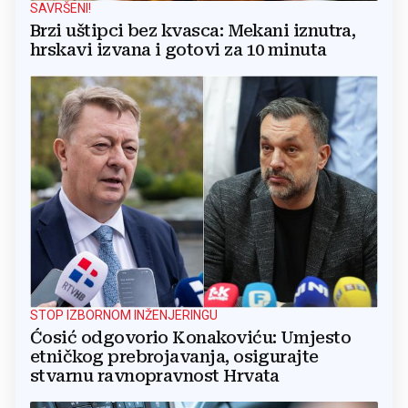
SAVRŠENI!
Brzi uštipci bez kvasca: Mekani iznutra,
hrskavi izvana i gotovi za 10 minuta
STOP IZBORNOM INŽENJERINGU
Ćosić odgovorio Konakoviću: Umjesto
etničkog prebrojavanja, osigurajte
stvarnu ravnopravnost Hrvata