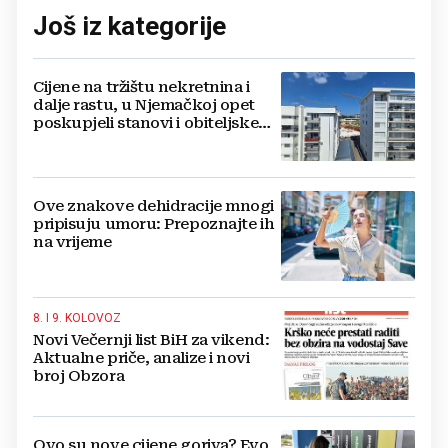
Još iz kategorije
Cijene na tržištu nekretnina i
dalje rastu, u Njemačkoj opet
poskupjeli stanovi i obiteljske
kuće
Ove znakove dehidracije mnogi
pripisuju umoru: Prepoznajte ih
na vrijeme
8. I 9. KOLOVOZ
Novi Večernji list BiH za vikend:
Aktualne priče, analize i novi
broj Obzora
Ovo su nove cijene goriva? Evo