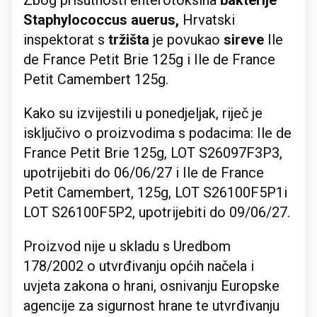
Zbog prisutnosti enterotoksina
bakterije
Staphylococcus auerus,
Hrvatski
inspektorat s
tržišta
je povukao
sireve
Ile
de France Petit Brie 125g i Ile de France
Petit Camembert 125g.
Kako su izvijestili u ponedjeljak, riječ je
isključivo o proizvodima s podacima: Ile de
France Petit Brie 125g, LOT S26097F3P3,
upotrijebiti do 06/06/27 i Ile de France
Petit Camembert, 125g, LOT S26100F5P1i
LOT S26100F5P2, upotrijebiti do 09/06/27.
Proizvod nije u skladu s Uredbom
178/2002 o utvrđivanju općih načela i
uvjeta zakona o hrani, osnivanju Europske
agencije za sigurnost hrane te utvrđivanju