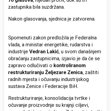
70 glasova
, nijedan protiv, dok su tri
zastupnika bila suzdržana.
Nakon glasovanja, sjednica je zatvorena.
Spomenuti zakon predložila je Federalna
vlada, a ministar energetike, rudarstva i
industrije
Vedran Lakić
, u svom današnjem
obraćanju zastupnicima, izjavio je da će se
zapravo odlučivati ​​o
kontroliranom
restrukturiranju Željezare Zenica
, zaštiti
radnih mjesta i očuvanju industrijskog
sustava Zenice i Federacije BiH.
Restrukturiranje, konsolidacija tvrtke i
očuvanje proizvodnje su krajnji ciljevi,