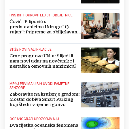
mora dalje od ovoga
HNS BIH POKROVITELJ 31. OBLJETNICE
Čović i Filipović s
predstavnicima Udruge "13.
rujan“: Pripreme za obilježavanje
oslobođenja kraljevskog grada
Jajca
STIŽE NOVI VAL INFLACIJE
Crne prognoze UN-a: Slijedi li
nam novi udar na novčanike i
nestašica osnovnih namirnica?
MEĐU PRVIMA U BIH UVODI PAMETNE
SENZORE
Zaboravite na kruženje gradom:
Mostar dobiva Smart Parking
koji štedi i vrijeme i gorivo
OCEANOGRAFI UPOZORAVAJU
Dva rijetka oceanska fenomena