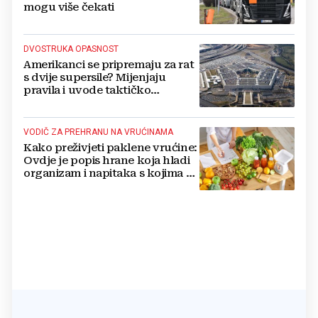
mogu više čekati
DVOSTRUKA OPASNOST
Amerikanci se pripremaju za rat
s dvije supersile? Mijenjaju
pravila i uvode taktičko
nuklearno oružje
VODIČ ZA PREHRANU NA VRUĆINAMA
Kako preživjeti paklene vrućine:
Ovdje je popis hrane koja hladi
organizam i napitaka s kojima si
činite 'medvjeđu uslugu'