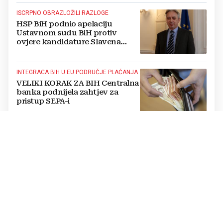
ISCRPNO OBRAZLOŽILI RAZLOGE
HSP BiH podnio apelaciju
Ustavnom sudu BiH protiv
ovjere kandidature Slavena
Kovačevića
INTEGRACA BIH U EU PODRUČJE PLAĆANJA
VELIKI KORAK ZA BIH Centralna
banka podnijela zahtjev za
pristup SEPA-i
EKOLOŠKI PROBLEM
Groblja automobila uz ceste: BiH
mora maknuti raspadnuta vozila
iz prirode i pretvoriti ih u resurs
OPTUŽBE SE NASTAVLJAJU
BUKNUO VERBALNI RAT Vučić i
Helez se posvađali oko Bugojna,
padaju teške riječi