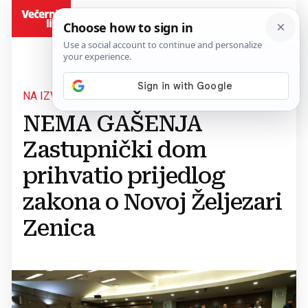
BiH
NA IZVANREDNOJ SJEDNICI
NEMA GAŠENJA
Zastupnički dom
prihvatio prijedlog
zakona o Novoj Željezari
Zenica