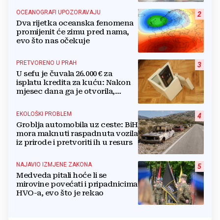
OCEANOGRAFI UPOZORAVAJU
2
Dva rijetka oceanska fenomena
promijenit će zimu pred nama,
evo što nas očekuje
PRETVORENO U PRAH
3
U sefu je čuvala 26.000 € za
isplatu kredita za kuću: Nakon
mjesec dana ga je otvorila,
pozlilo joj je
EKOLOŠKI PROBLEM
4
Groblja automobila uz ceste: BiH
mora maknuti raspadnuta vozila
iz prirode i pretvoriti ih u resurs
NAJAVIO IZMJENE ZAKONA
5
Medveda pitali hoće li se
mirovine povećati i pripadnicima
HVO-a, evo što je rekao