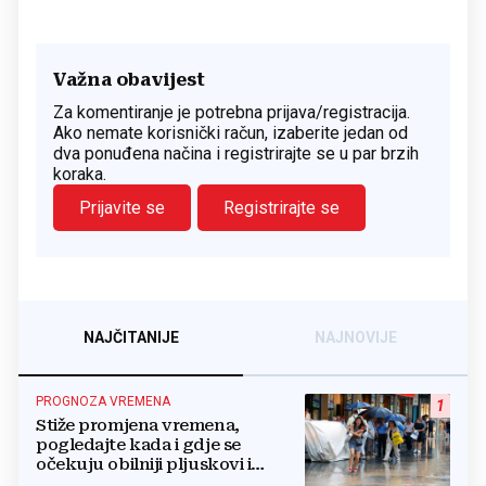
Važna obavijest
Za komentiranje je potrebna prijava/registracija.
Ako nemate korisnički račun, izaberite jedan od
dva ponuđena načina i registrirajte se u par brzih
koraka.
Prijavite se
Registrirajte se
NAJČITANIJE
NAJNOVIJE
PROGNOZA VREMENA
1
Stiže promjena vremena,
pogledajte kada i gdje se
očekuju obilniji pljuskovi i
grmljavina