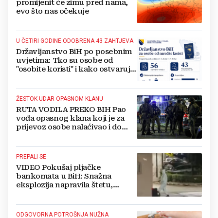
promijenit će zimu pred nama,
evo što nas očekuje
U ČETIRI GODINE ODOBRENA 43 ZAHTJEVA
Državljanstvo BiH po posebnim
uvjetima: Tko su osobe od
"osobite koristi" i kako ostvaruju
to pravo?
ŽESTOK UDAR OPASNOM KLANU
RUTA VODILA PREKO BIH Pao
vođa opasnog klana koji je za
prijevoz osobe nalaćivao i do
10.000 eura
PREPALI SE
VIDEO Pokušaj pljačke
bankomata u BiH: Snažna
eksplozija napravila štetu,
stanari natjerali pljačkaše u bijeg
ODGOVORNA POTROŠNJA NUŽNA