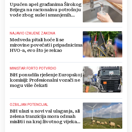
Upućen apel građanima Širokog
Brijega na racionalnu potrošnju
vode zbog suše i smanjenih
zaliha
NAJAVIO IZMJENE ZAKONA
Medveda pitali hoće li se
mirovine povećati i pripadnicima
HVO-a, evo što je rekao
MINISTAR FORTO POTVRDIO
BiH ponudila rješenje Europskoj
komisiji: Profesionalni vozači ne
mogu više čekati
OZBILJAN POTENCIJAL
BiH ulazi u novi val ulaganja, ali
zelena tranzicija mora odmah
misliti i na kraj životnog vijeka
vjetroelektrana