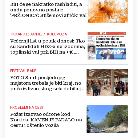
BiH će se nakratko rashladiti, a
onda ponovno postaje
'PRŽIONICA': Stiže novi afrički val
TISKANO IZDANJE, 7. KOLOVOZA
Večernji list u petak donosi: Tko
su kandidati HDZ-a na izborima,
toplinski val prži BiH na +40,
moguće redukcije...
FESTIVAL BAKRI
FOTO Smrt posljednjeg
majstora trebala je biti kraj, no
priča iz livanjskog sela dobila je
neočekivan nastavak
PROBLEMI NA CESTI
Požar izazvao odrone kod
Konjica, KAMENJE PADALO na
cestu i oštetilo vozila