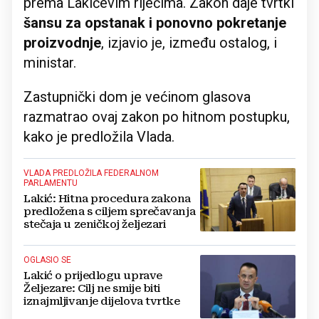
prema Lakićevim riječima. Zakon daje tvrtki
šansu za opstanak i ponovno pokretanje
proizvodnje
, izjavio je, između ostalog, i
ministar.
Zastupnički dom je većinom glasova
razmatrao ovaj zakon po hitnom postupku,
kako je predložila Vlada.
VLADA PREDLOŽILA FEDERALNOM
PARLAMENTU
Lakić: Hitna procedura zakona
predložena s ciljem sprečavanja
stečaja u zeničkoj željezari
OGLASIO SE
Lakić o prijedlogu uprave
Željezare: Cilj ne smije biti
iznajmljivanje dijelova tvrtke