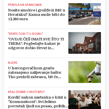
PRAVILA NA GRANICAMA
Nosite smokve i grožđe iz BiH u
Hrvatsku? Kazna može biti i do
13.260 eura
"BRATE DOĐI TI U BOSNU"
"OVDJE ĆEŠ IMATI SVE ŠTO TI
TREBA": Pogledajte kakav je
odgovor dobio Hrvat iz
Münchena kad je pitao treba li
se vratiti kući
MJERE
U hercegovačkom gradu
zabranjeno zalijevanje bašte:
Tko prekrši zabranu, bit će
isključen s mreže i novčano
kažnjen
KRAJ DRAME U MOSTARU?
Kordić nakon sastanka o krizi u
"Komunalnom": Svi želimo
povratak ljudi na posao, politika