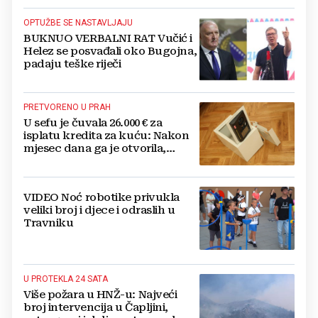
OPTUŽBE SE NASTAVLJAJU
BUKNUO VERBALNI RAT Vučić i
Helez se posvađali oko Bugojna,
padaju teške riječi
PRETVORENO U PRAH
U sefu je čuvala 26.000 € za
isplatu kredita za kuću: Nakon
mjesec dana ga je otvorila,
pozlilo joj je
VIDEO Noć robotike privukla
veliki broj i djece i odraslih u
Travniku
U PROTEKLA 24 SATA
Više požara u HNŽ-u: Najveći
broj intervencija u Čapljini,