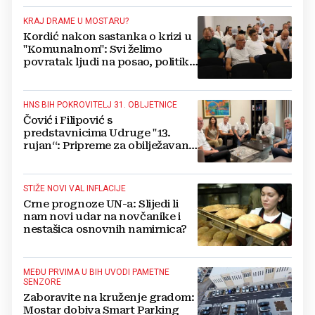
kažnjen
KRAJ DRAME U MOSTARU?
Kordić nakon sastanka o krizi u
"Komunalnom": Svi želimo
povratak ljudi na posao, politika
mora dalje od ovoga
HNS BIH POKROVITELJ 31. OBLJETNICE
Čović i Filipović s
predstavnicima Udruge "13.
rujan“: Pripreme za obilježavanje
oslobođenja kraljevskog grada
Jajca
STIŽE NOVI VAL INFLACIJE
Crne prognoze UN-a: Slijedi li
nam novi udar na novčanike i
nestašica osnovnih namirnica?
MEĐU PRVIMA U BIH UVODI PAMETNE
SENZORE
Zaboravite na kruženje gradom:
Mostar dobiva Smart Parking