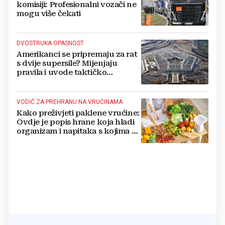
komisiji: Profesionalni vozači ne
mogu više čekati
DVOSTRUKA OPASNOST
Amerikanci se pripremaju za rat
s dvije supersile? Mijenjaju
pravila i uvode taktičko
nuklearno oružje
VODIČ ZA PREHRANU NA VRUĆINAMA
Kako preživjeti paklene vrućine:
Ovdje je popis hrane koja hladi
organizam i napitaka s kojima si
činite 'medvjeđu uslugu'