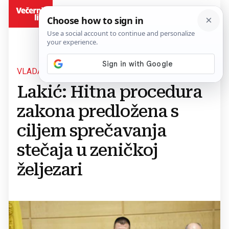
BiH
VLADA PREDLOŽILA FEDERALNOM PARLAMENTU
Lakić: Hitna procedura
zakona predložena s
ciljem sprečavanja
stečaja u zeničkoj
željezari