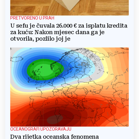
PRETVORENO U PRAH
U sefu je čuvala 26.000 € za isplatu kredita
za kuću: Nakon mjesec dana ga je
otvorila, pozlilo joj je
OCEANOGRAFI UPOZORAVAJU
Dva rijetka oceanska fenomena