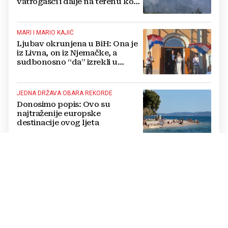
vatrogasci i dalje na terenu kod
Konjica
MARI I MARIO KAJIĆ
Ljubav okrunjena u BiH: Ona je
iz Livna, on iz Njemačke, a
sudbonosno “da” izrekli u
Kreševu, otkrili su zašto
JEDNA DRŽAVA OBARA REKORDE
Donosimo popis: Ovo su
najtraženije europske
destinacije ovog ljeta
SIGURNOSNI INCIDENT
Meta: Naš AI model greškom je
dobio pristup internetu i
provalio u sustav druge
kompanije
ANALIZA AFP-A
Kako se EU rješava ruskog plina