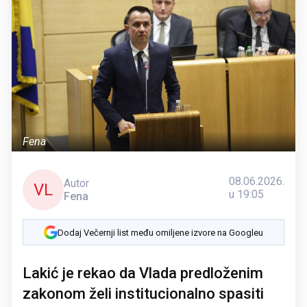
Fena
08.06.2026.
Autor
VL
u 19:05
Fena
Dodaj Večernji list među omiljene izvore na Googleu
Lakić je rekao da Vlada predloženim
zakonom želi institucionalno spasiti