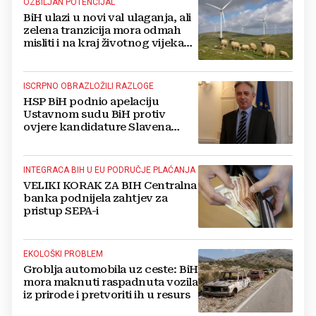
OZBILJAN POTENCIJAL
BiH ulazi u novi val ulaganja, ali
zelena tranzicija mora odmah
misliti i na kraj životnog vijeka
vjetroelektrana
ISCRPNO OBRAZLOŽILI RAZLOGE
HSP BiH podnio apelaciju
Ustavnom sudu BiH protiv
ovjere kandidature Slavena
Kovačevića
INTEGRACA BIH U EU PODRUČJE PLAĆANJA
VELIKI KORAK ZA BIH Centralna
banka podnijela zahtjev za
pristup SEPA-i
EKOLOŠKI PROBLEM
Groblja automobila uz ceste: BiH
mora maknuti raspadnuta vozila
iz prirode i pretvoriti ih u resurs