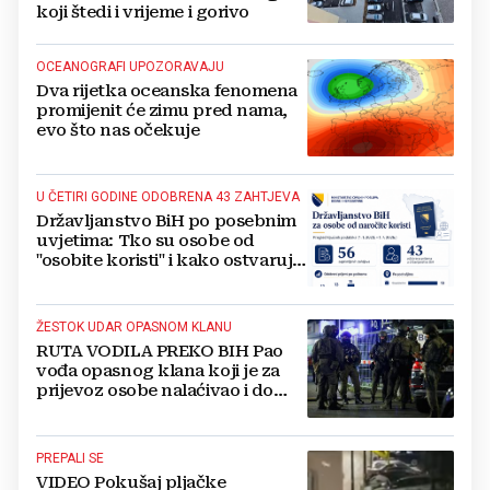
koji štedi i vrijeme i gorivo
OCEANOGRAFI UPOZORAVAJU
Dva rijetka oceanska fenomena
promijenit će zimu pred nama,
evo što nas očekuje
U ČETIRI GODINE ODOBRENA 43 ZAHTJEVA
Državljanstvo BiH po posebnim
uvjetima: Tko su osobe od
"osobite koristi" i kako ostvaruju
to pravo?
ŽESTOK UDAR OPASNOM KLANU
RUTA VODILA PREKO BIH Pao
vođa opasnog klana koji je za
prijevoz osobe nalaćivao i do
10.000 eura
PREPALI SE
VIDEO Pokušaj pljačke