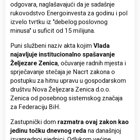
odgovara, naglašavajući da je sadašnje
rukovodstvo Energoinvesta za godinu i pol
izvelo tvrtku iz "debelog poslovnog
minusa" u suficit od 15 milijuna.
Puni službeni naziv akta kojim
Vlada
najavljuje institucionalno spašavanje
Željezare Zenica
, očuvanje radnih mjesta i
sprječavanje stečaja je Nacrt zakona o
postupku za hitnu upravu u gospodarskom
društvu Nova Željezara Zenica d.o.o.
Zenica od posebnog sistemskog značaja
za Federaciju BiH.
Zastupnički dom
razmatra ovaj zakon kao
jedinu točku dnevnog reda
na današnjoj
izvanrednoj sjednici. Odlukom većine