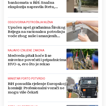
bankomata u BiH: Snažna
eksplozija napravila štetu,
stanari natjerali pljačkaše u bijeg
ODGOVORNA POTROŠNJA NUŽNA
Upućen apel građanima Širokog
Brijega na racionalnu potrošnju
vode zbog suše i smanjenih
zaliha
NAJAVIO IZMJENE ZAKONA
Medveda pitali hoće li se
mirovine povećati i pripadnicima
HVO-a, evo što je rekao
MINISTAR FORTO POTVRDIO
BiH ponudila rješenje Europskoj
komisiji: Profesionalni vozači ne
mogu više čekati