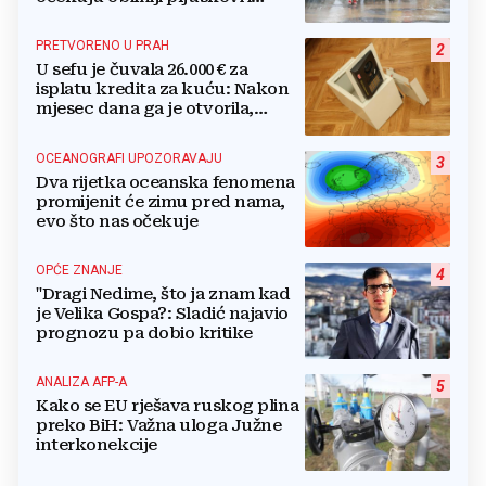
grmljavina
PRETVORENO U PRAH
2
U sefu je čuvala 26.000 € za
isplatu kredita za kuću: Nakon
mjesec dana ga je otvorila,
pozlilo joj je
OCEANOGRAFI UPOZORAVAJU
3
Dva rijetka oceanska fenomena
promijenit će zimu pred nama,
evo što nas očekuje
OPĆE ZNANJE
4
"Dragi Nedime, što ja znam kad
je Velika Gospa?: Sladić najavio
prognozu pa dobio kritike
ANALIZA AFP-A
5
Kako se EU rješava ruskog plina
preko BiH: Važna uloga Južne
interkonekcije