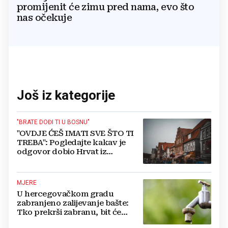
promijenit će zimu pred nama, evo što
nas očekuje
Još iz kategorije
"BRATE DOĐI TI U BOSNU"
"OVDJE ĆEŠ IMATI SVE ŠTO TI
TREBA": Pogledajte kakav je
odgovor dobio Hrvat iz
Münchena kad je pitao treba li
se vratiti kući
MJERE
U hercegovačkom gradu
zabranjeno zalijevanje bašte:
Tko prekrši zabranu, bit će
isključen s mreže i novčano