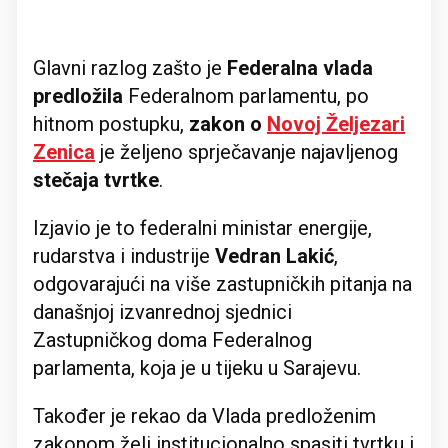
Glavni razlog zašto je
Federalna vlada
predložila
Federalnom parlamentu, po
hitnom postupku,
zakon o
Novoj Željezari
Zenica
je željeno sprječavanje najavljenog
stečaja tvrtke
.
Izjavio je to federalni ministar energije,
rudarstva i industrije
Vedran Lakić
,
odgovarajući na više zastupničkih pitanja na
današnjoj izvanrednoj sjednici
Zastupničkog doma Federalnog
parlamenta, koja je u tijeku u Sarajevu.
Također je rekao da Vlada predloženim
zakonom želi institucionalno spasiti tvrtku i