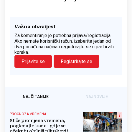
Važna obavijest
Za komentiranje je potrebna prijava/registracija.
Ako nemate korisnički račun, izaberite jedan od
dva ponuđena načina i registrirajte se u par brzih
koraka.
Prijavite se
Registrirajte se
NAJČITANIJE
NAJNOVIJE
PROGNOZA VREMENA
1
Stiže promjena vremena,
pogledajte kada i gdje se
očekuju obilniji pljuskovi i