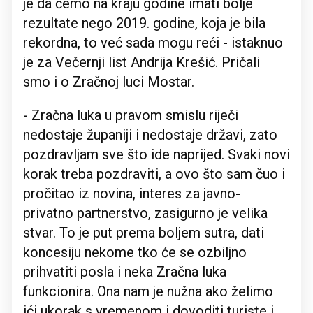
je da ćemo na kraju godine imati bolje
rezultate nego 2019. godine, koja je bila
rekordna, to već sada mogu reći - istaknuo
je za Večernji list Andrija Krešić. Pričali
smo i o Zračnoj luci Mostar.
- Zračna luka u pravom smislu riječi
nedostaje županiji i nedostaje državi, zato
pozdravljam sve što ide naprijed. Svaki novi
korak treba pozdraviti, a ovo što sam čuo i
pročitao iz novina, interes za javno-
privatno partnerstvo, zasigurno je velika
stvar. To je put prema boljem sutra, dati
koncesiju nekome tko će se ozbiljno
prihvatiti posla i neka Zračna luka
funkcionira. Ona nam je nužna ako želimo
ići ukorak s vremenom i dovoditi turiste i