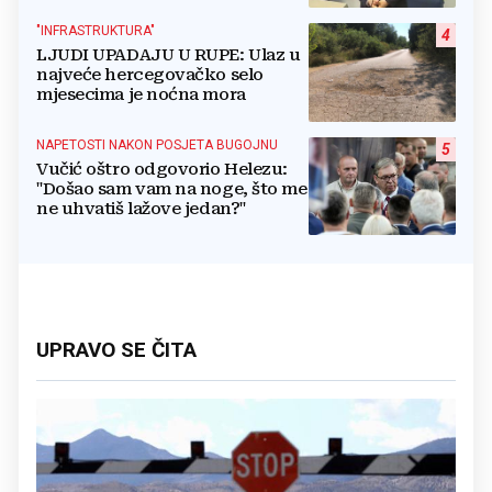
na obljetnicu Oluje
"INFRASTRUKTURA"
4
LJUDI UPADAJU U RUPE: Ulaz u
najveće hercegovačko selo
mjesecima je noćna mora
NAPETOSTI NAKON POSJETA BUGOJNU
5
Vučić oštro odgovorio Helezu:
"Došao sam vam na noge, što me
ne uhvatiš lažove jedan?"
UPRAVO SE ČITA