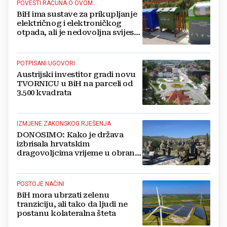
POVESTI RAČUNA O OVOM...
BiH ima sustave za prikupljanje
električnog i elektroničkog
otpada, ali je nedovoljna svijest
najveći problem
POTPISANI UGOVORI
Austrijski investitor gradi novu
TVORNICU u BiH na parceli od
3.500 kvadrata
IZMJENE ZAKONSKOG RJEŠENJA
DONOSIMO: Kako je država
izbrisala hrvatskim
dragovoljcima vrijeme u obrani
BiH
POSTOJE NAČINI
BiH mora ubrzati zelenu
tranziciju, ali tako da ljudi ne
postanu kolateralna šteta