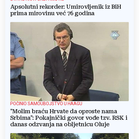
Apsolutni rekorder: Umirovljenik iz BiH
prima mirovinu već 76 godina
POČINIO SAMOUBOJSTVO U HAAGU
"Molim braću Hrvate da oproste nama
Srbima": Pokajnički govor vođe tzv. RSK i
danas odzvanja na obljetnicu Oluje