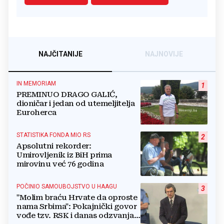
NAJČITANIJE
NAJNOVIJE
IN MEMORIAM
1
PREMINUO DRAGO GALIĆ,
dioničar i jedan od utemeljitelja
Euroherca
STATISTIKA FONDA MIO RS
2
Apsolutni rekorder:
Umirovljenik iz BiH prima
mirovinu već 76 godina
POČINIO SAMOUBOJSTVO U HAAGU
3
"Molim braću Hrvate da oproste
nama Srbima": Pokajnički govor
vođe tzv. RSK i danas odzvanja