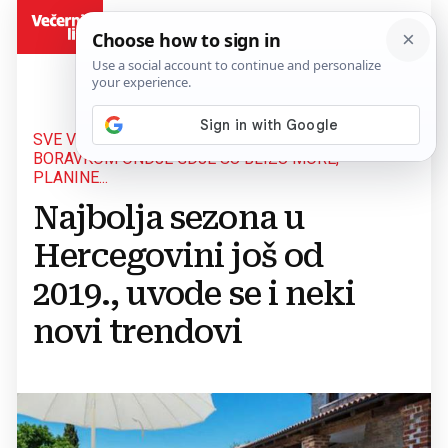
BiH
SVE VIŠE KUĆA ZA ODMOR I INTERESA ZA
BORAVKOM ONDJE GDJE SU BLIZU MORE,
PLANINE...
Najbolja sezona u
Hercegovini još od
2019., uvode se i neki
novi trendovi