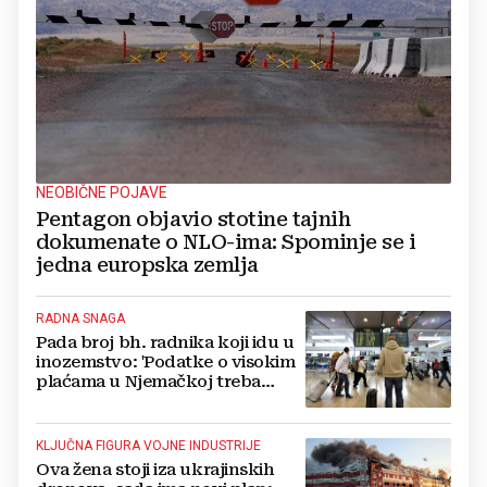
NEOBIČNE POJAVE
Pentagon objavio stotine tajnih
dokumenate o NLO-ima: Spominje se i
jedna europska zemlja
RADNA SNAGA
Pada broj bh. radnika koji idu u
inozemstvo: 'Podatke o visokim
plaćama u Njemačkoj treba
gledati s rezervom'
KLJUČNA FIGURA VOJNE INDUSTRIJE
Ova žena stoji iza ukrajinskih