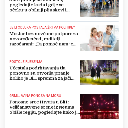
pogledajte kada i gdje se
očekuju obilniji pljuskovi i
grmljavina
JE LI ODLUKA POSTALA ŽRTVA POLITIKE?
Mostar bez novčane potpore za
novorođenčad, roditelji
razočarani: „Ta pomoć nam je
itekako potrebna“
POSTOJE RJEŠENJA
Učestala podrhtavanja tla
ponovno su otvorila pitanje
koliko je BiH spremna za jači
potres
GRMLJAVINA PONOSA NA MORU
Ponosno srce Hrvata u BiH:
Veličanstvene scene iz Neuma
obišle regiju, pogledajte kako je
proslavljena "Oluja"