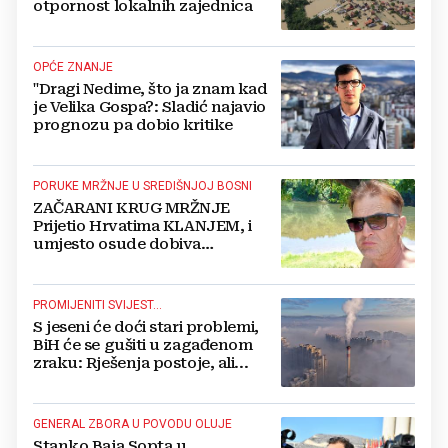
otpornost lokalnih zajednica
OPĆE ZNANJE
"Dragi Nedime, što ja znam kad
je Velika Gospa?: Sladić najavio
prognozu pa dobio kritike
PORUKE MRŽNJE U SREDIŠNJOJ BOSNI
ZAČARANI KRUG MRŽNJE
Prijetio Hrvatima KLANJEM, i
umjesto osude dobiva
POTPORU
PROMIJENITI SVIJEST...
S jeseni će doći stari problemi,
BiH će se gušiti u zagađenom
zraku: Rješenja postoje, ali...
GENERAL ZBORA U POVODU OLUJE
Stanko Baja Sopta u