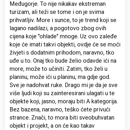
Međugorje. To nije nikakav ekstreman
turizam, ali teži se tome i on je svima
prihvatljiv. More i sunce, to je trend koji se
lagano nadilazi, a pogotovo zbog ovih
cijena koje "ohlade" mnoge. Uz ovo zaleđe
koje će imati takvi objekti, ovdje će se moći
živjeti s dodatnim prihodom, naravno, tko
uđe u to. Onaj tko bude želio odavde ići na
more, može to učiniti. Zatim, tko želi u
planinu, može ići u planinu, ma gdje god.
Sve je nadohvat ruke. Drago mi je da je sve
više ljudi koji su zainteresirani ulagati u te
objekte koji, jasno, moraju biti A kategorija.
Bez bazena, naravno, teško ćete privući
strance. Znači, to mora biti sveobuhvatan
objekt i projekt, a on će kao takav