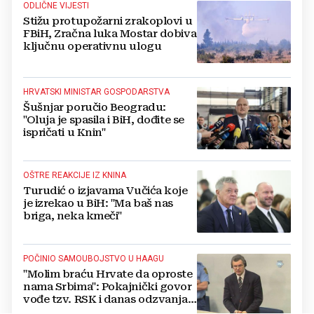
ODLIČNE VIJESTI
Stižu protupožarni zrakoplovi u
FBiH, Zračna luka Mostar dobiva
ključnu operativnu ulogu
HRVATSKI MINISTAR GOSPODARSTVA
Šušnjar poručio Beogradu:
"Oluja je spasila i BiH, dođite se
ispričati u Knin"
OŠTRE REAKCIJE IZ KNINA
Turudić o izjavama Vučića koje
je izrekao u BiH: "Ma baš nas
briga, neka kmeči"
POČINIO SAMOUBOJSTVO U HAAGU
"Molim braću Hrvate da oproste
nama Srbima": Pokajnički govor
vođe tzv. RSK i danas odzvanja
na obljetnicu Oluje