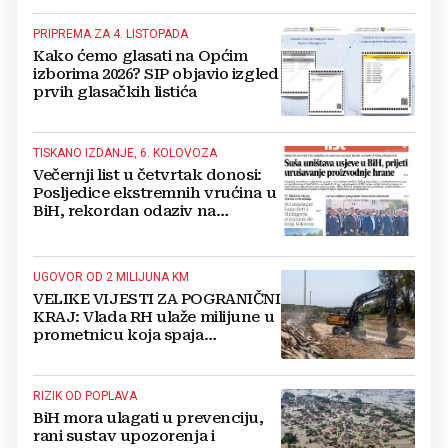
PRIPREMA ZA 4. LISTOPADA
Kako ćemo glasati na Općim
izborima 2026? SIP objavio izgled
prvih glasačkih listića
TISKANO IZDANJE, 6. KOLOVOZA
Večernji list u četvrtak donosi:
Posljedice ekstremnih vrućina u
BiH, rekordan odaziv na
Mladifestu, njemački projekt u
Grudama s plaćom od 2500 KM
UGOVOR OD 2 MILIJUNA KM
VELIKE VIJESTI ZA POGRANIČNI
KRAJ: Vlada RH ulaže milijune u
prometnicu koja spaja
Hercegovinu i Hrvatsku
RIZIK OD POPLAVA
BiH mora ulagati u prevenciju,
rani sustav upozorenja i