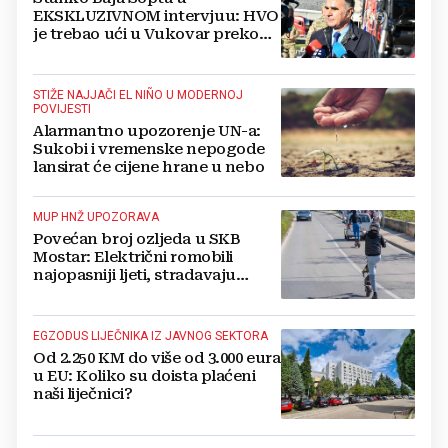
EKSKLUZIVNOM intervjuu: HVO
je trebao ući u Vukovar preko
Marinaca, Bogdanovaca i
Bršadina
STIŽE NAJJAČI EL NIÑO U MODERNOJ
POVIJESTI
Alarmantno upozorenje UN-a:
Sukobi i vremenske nepogode
lansirat će cijene hrane u nebo
MUP HNŽ UPOZORAVA
Povećan broj ozljeda u SKB
Mostar: Električni romobili
najopasniji ljeti, stradavaju
uglavnom djeca
EGZODUS LIJEČNIKA IZ JAVNOG SEKTORA
Od 2.250 KM do više od 3.000 eura
u EU: Koliko su doista plaćeni
naši liječnici?