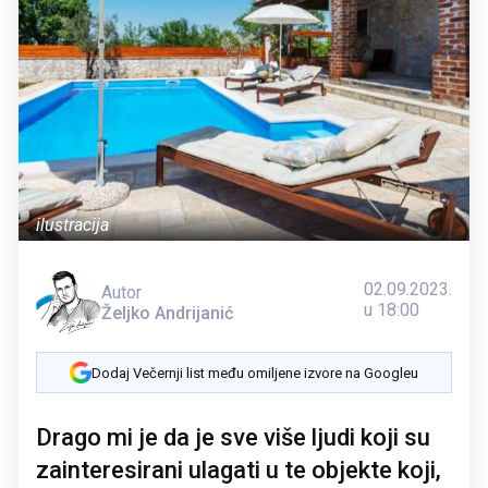
ilustracija
02.09.2023.
Autor
u 18:00
Željko Andrijanić
Dodaj Večernji list među omiljene izvore na Googleu
Drago mi je da je sve više ljudi koji su
zainteresirani ulagati u te objekte koji,