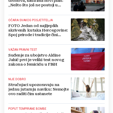
dronova, sada ima novi plan:
„Nešto što još ne postoji u
svijetu“
OČARA SVAKOG POSJETITELJA
FOTO Jedan od najljepših
skrivenih kutaka Hercegovine:
Spoj prirode i tradicije čini
Koćušu jedinstvenom
destinacijom
VAŽAN PRAVNI TEST
Suđenje za ubojstvo Aldine
Jahić prvi je veliki test novog
zakona o femicidu u FBiH
NIJE DOBRO
Stručnjaci upozoravaju na
jednu jutarnju naviku: Nemojte
ovo raditi čim ustanete
POPUT TEMPIRANE BOMBE