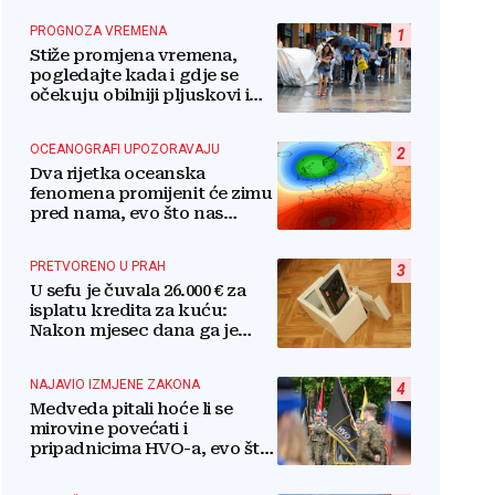
PROGNOZA VREMENA
1
Stiže promjena vremena,
pogledajte kada i gdje se
očekuju obilniji pljuskovi i
grmljavina
OCEANOGRAFI UPOZORAVAJU
2
Dva rijetka oceanska
fenomena promijenit će zimu
pred nama, evo što nas
očekuje
PRETVORENO U PRAH
3
U sefu je čuvala 26.000 € za
isplatu kredita za kuću:
Nakon mjesec dana ga je
otvorila, pozlilo joj je
NAJAVIO IZMJENE ZAKONA
4
Medveda pitali hoće li se
mirovine povećati i
pripadnicima HVO-a, evo što
je rekao