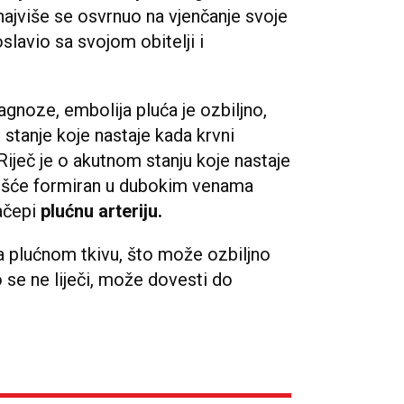
najviše se osvrnuo na vjenčanje svoje
oslavio sa svojom obitelji i
agnoze, embolija pluća je ozbiljno,
stanje koje nastaje kada krvni
Riječ je o akutnom stanju koje nastaje
češće formiran u dubokim venama
začepi
plućnu arteriju.
a plućnom tkivu, što može ozbiljno
o se ne liječi, može dovesti do