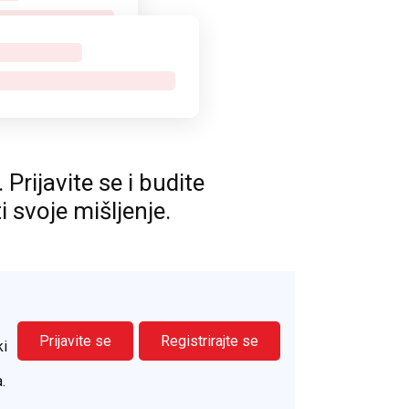
rijavite se i budite
ti svoje mišljenje.
Prijavite se
Registrirajte se
ki
.