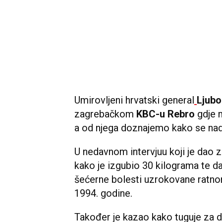
Umirovljeni hrvatski general
Ljubo
zagrebačkom
KBC-u Rebro
gdje m
a od njega doznajemo kako se nad
U nedavnom intervjuu koji je dao z
kako je izgubio 30 kilograma te da 
šećerne bolesti uzrokovane ratno
1994. godine.
Također je kazao kako tuguje za d