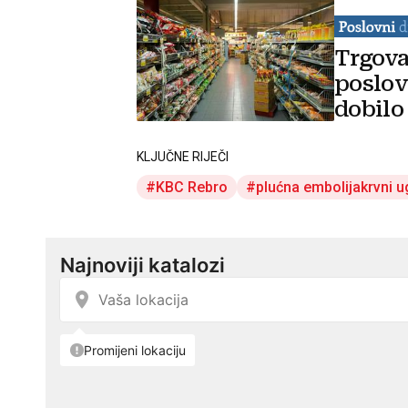
Trgova
poslov
dobilo
KLJUČNE RIJEČI
KBC Rebro
plućna embolijakrvni u