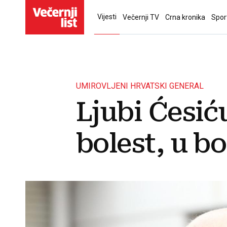
Vijesti
Večernji TV
Crna kronika
Spor
UMIROVLJENI HRVATSKI GENERAL
Ljubi Ćesić
bolest, u bo