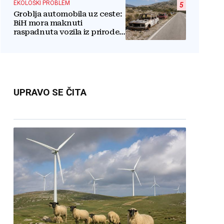
EKOLOŠKI PROBLEM
5
Groblja automobila uz ceste:
BiH mora maknuti
raspadnuta vozila iz prirode i
pretvoriti ih u resurs
UPRAVO SE ČITA