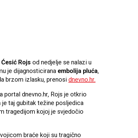
 Ćesić Rojs
od nedjelje se nalazi u
u je dijagnosticirana
embolija pluća
,
a brzom izlasku, prenosi
dnevno.hr.
a portal dnevno.hr, Rojs je otkrio
je taj gubitak težine posljedica
m tragedijom kojoj je svjedočio
vojicom braće koji su tragično