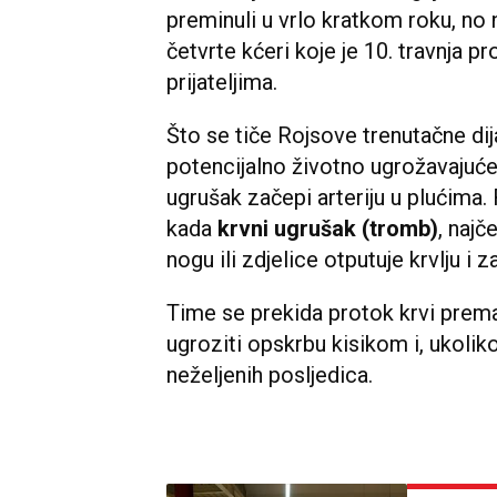
preminuli u vrlo kratkom roku, no 
četvrte kćeri koje je 10. travnja pr
prijateljima.
Što se tiče Rojsove trenutačne dij
potencijalno životno ugrožavajuće 
ugrušak začepi arteriju u plućima. 
kada
krvni ugrušak (tromb)
, naj
nogu ili zdjelice otputuje krvlju i 
Time se prekida protok krvi prem
ugroziti opskrbu kisikom i, ukolik
neželjenih posljedica.