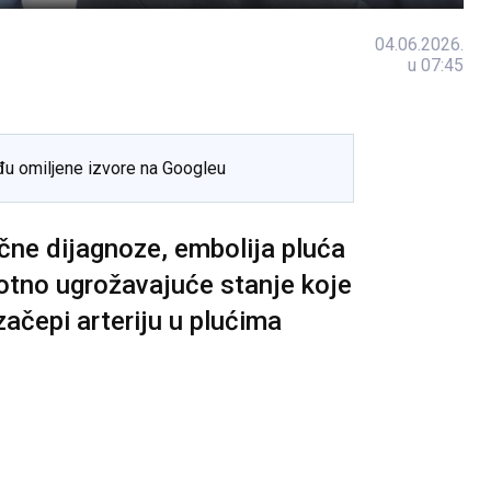
04.06.2026.
u 07:45
đu omiljene izvore na Googleu
čne dijagnoze, embolija pluća
ivotno ugrožavajuće stanje koje
začepi arteriju u plućima