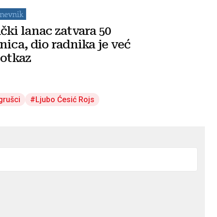
čki lanac zatvara 50
nica, dio radnika je već
 otkaz
grušci
Ljubo Ćesić Rojs