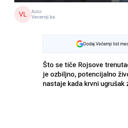
Autor
VL
Vecernji.ba
Dodaj Večernji list me
Što se tiče Rojsove trenuta
je ozbiljno, potencijalno ž
nastaje kada krvni ugrušak 