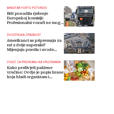
MINISTAR FORTO POTVRDIO
BiH ponudila rješenje
Europskoj komisiji:
Profesionalni vozači ne mogu
više čekati
DVOSTRUKA OPASNOST
Amerikanci se pripremaju za
rat s dvije supersile?
Mijenjaju pravila i uvode
taktičko nuklearno oružje
VODIČ ZA PREHRANU NA VRUĆINAMA
Kako preživjeti paklene
vrućine: Ovdje je popis hrane
koja hladi organizam i
napitaka s kojima si činite
'medvjeđu uslugu'