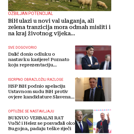
OZBILJAN POTENCIJAL
BiH ulazi u novi val ulaganja, ali
zelena tranzicija mora odmah misliti i
na kraj životnog vijeka
vjetroelektrana
SVE DOGOVORIO
Dalić donio odluku o
nastavku karijere! Poznato
koju reprezentaciju
preuzima
ISCRPNO OBRAZLOŽILI RAZLOGE
HSP BiH podnio apelaciju
Ustavnom sudu BiH protiv
ovjere kandidature Slavena
Kovačevića
OPTUŽBE SE NASTAVLJAJU
BUKNUO VERBALNI RAT
Vučić i Helez se posvađali oko
Bugojna, padaju teške riječi