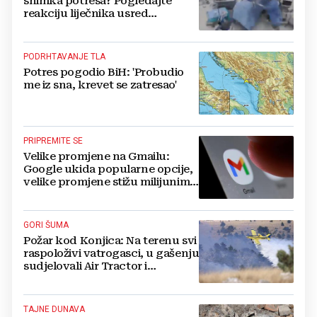
snimka potresa? Pogledajte
reakciju liječnika usred
operacije
PODRHTAVANJE TLA
Potres pogodio BiH: 'Probudio
me iz sna, krevet se zatresao'
PRIPREMITE SE
Velike promjene na Gmailu:
Google ukida popularne opcije,
velike promjene stižu milijunima
korisnika
GORI ŠUMA
Požar kod Konjica: Na terenu svi
raspoloživi vatrogasci, u gašenju
sudjelovali Air Tractor i
helikopter
TAJNE DUNAVA