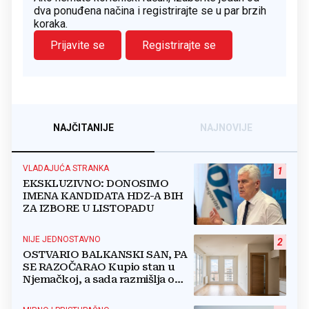
dva ponuđena načina i registrirajte se u par brzih
koraka.
Prijavite se
Registrirajte se
NAJČITANIJE
NAJNOVIJE
VLADAJUĆA STRANKA
1
EKSKLUZIVNO: DONOSIMO
IMENA KANDIDATA HDZ-A BIH
ZA IZBORE U LISTOPADU
NIJE JEDNOSTAVNO
2
OSTVARIO BALKANSKI SAN, PA
SE RAZOČARAO Kupio stan u
Njemačkoj, a sada razmišlja o
povratku