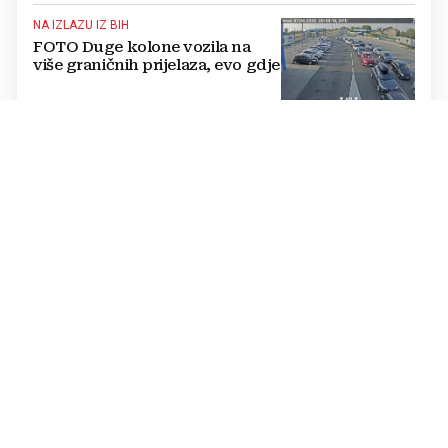
NA IZLAZU IZ BIH
FOTO Duge kolone vozila na
više graničnih prijelaza, evo gdje
MIRNO I PRISTUPAČNO
Na Jadranu još postoji mjesto
gdje apartman možete naći za 35
eura, a ručati za pet
PROGNOZA ZA NAREDNE DANE
Promjena vremena: Pljuskovi s
grmljavinom pogodit će BiH, ali
brzo se vraćaju vrućine
NIJE JEDNOSTAVNO
OSTVARIO BALKANSKI SAN, PA
SE RAZOČARAO Kupio stan u
Njemačkoj, a sada razmišlja o