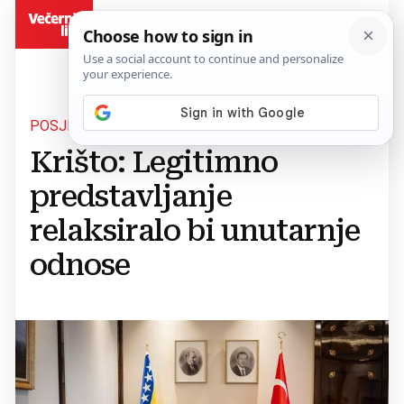
BiH
POSJET ANKARI
Krišto: Legitimno
predstavljanje
relaksiralo bi unutarnje
odnose