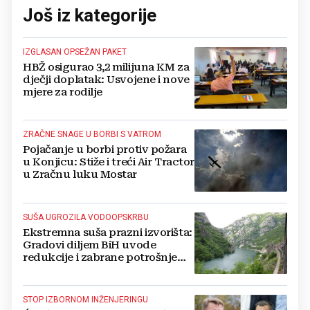
Još iz kategorije
IZGLASAN OPSEŽAN PAKET
HBŽ osigurao 3,2 milijuna KM za
dječji doplatak: Usvojene i nove
mjere za rodilje
ZRAČNE SNAGE U BORBI S VATROM
Pojačanje u borbi protiv požara
u Konjicu: Stiže i treći Air Tractor
u Zračnu luku Mostar
SUŠA UGROZILA VODOOPSKRBU
Ekstremna suša prazni izvorišta:
Gradovi diljem BiH uvode
redukcije i zabrane potrošnje
vode, posebno teško u
Hercegovini
STOP IZBORNOM INŽENJERINGU