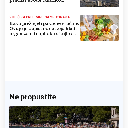
pravila i uvode taktičko
nuklearno oružje
VODIČ ZA PREHRANU NA VRUĆINAMA
Kako preživjeti paklene vrućine:
Ovdje je popis hrane koja hladi
organizam i napitaka s kojima si
činite 'medvjeđu uslugu'
Ne propustite