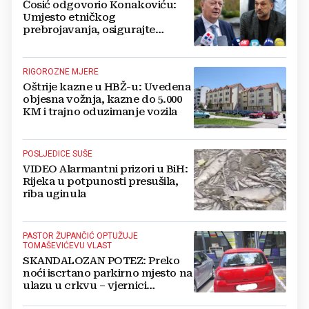
Ćosić odgovorio Konakoviću:
Umjesto etničkog
prebrojavanja, osigurajte
stvarnu ravnopravnost Hrvata
RIGOROZNE MJERE
Oštrije kazne u HBŽ-u: Uvedena
objesna vožnja, kazne do 5.000
KM i trajno oduzimanje vozila
POSLJEDICE SUŠE
VIDEO Alarmantni prizori u BiH:
Rijeka u potpunosti presušila,
riba uginula
PASTOR ŽUPANČIĆ OPTUŽUJE
TOMAŠEVIĆEVU VLAST
SKANDALOZAN POTEZ: Preko
noći iscrtano parkirno mjesto na
ulazu u crkvu – vjernici
preskaču preko automobila