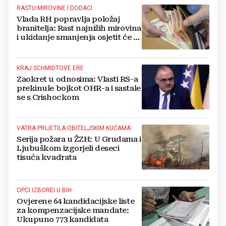
RASTU MIROVINE I DODACI
Vlada RH popravlja položaj
branitelja: Rast najnižih mirovina
i ukidanje smanjenja osjetit će se
i u BiH
KRAJ SCHMIDTOVE ERE
Zaokret u odnosima: Vlasti RS-a
prekinule bojkot OHR-a i sastale
se s Crishockom
VATRA PRIJETILA OBITELJSKIM KUĆAMA
Serija požara u ŽZH: U Grudama i
Ljubuškom izgorjeli deseci
tisuća kvadrata
OPĆI IZBOREI U BIH
Ovjerene 64 kandidacijske liste
za kompenzacijske mandate:
Ukupuno 773 kandidata