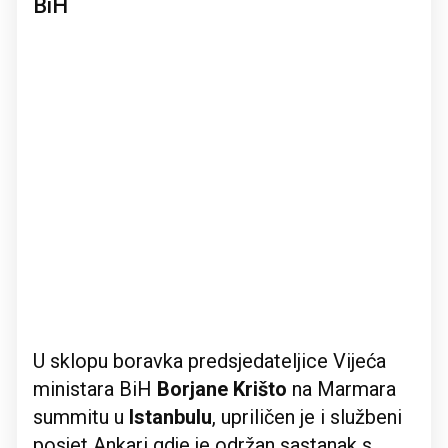
BiH
U sklopu boravka predsjedateljice Vijeća
ministara BiH
Borjane Krišto
na Marmara
summitu u
Istanbulu
, upriličen je i službeni
posjet Ankari gdje je održan sastanak s