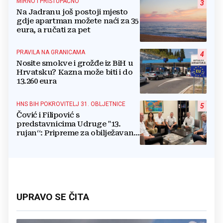
MIRNO I PRISTUPAČNO
3
Na Jadranu još postoji mjesto
gdje apartman možete naći za 35
eura, a ručati za pet
PRAVILA NA GRANICAMA
4
Nosite smokve i grožđe iz BiH u
Hrvatsku? Kazna može biti i do
13.260 eura
HNS BIH POKROVITELJ 31. OBLJETNICE
5
Čović i Filipović s
predstavnicima Udruge "13.
rujan“: Pripreme za obilježavanje
oslobođenja kraljevskog grada
Jajca
UPRAVO SE ČITA