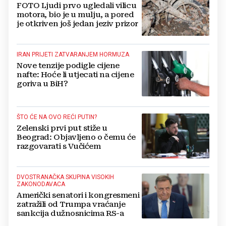
FOTO Ljudi prvo ugledali vilicu
motora, bio je u mulju, a pored
je otkriven još jedan jeziv prizor
IRAN PRIJETI ZATVARANJEM HORMUZA
Nove tenzije podigle cijene
nafte: Hoće li utjecati na cijene
goriva u BiH?
ŠTO ĆE NA OVO REĆI PUTIN?
Zelenski prvi put stiže u
Beograd: Objavljeno o čemu će
razgovarati s Vučićem
DVOSTRANAČKA SKUPINA VISOKIH
ZAKONODAVACA
Američki senatori i kongresmeni
zatražili od Trumpa vraćanje
sankcija dužnosnicima RS-a