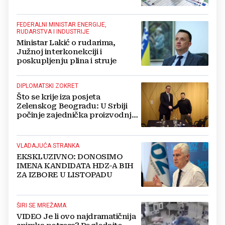
FEDERALNI MINISTAR ENERGIJE,
RUDARSTVA I INDUSTRIJE
Ministar Lakić o rudarima,
Južnoj interkonekciji i
poskupljenju plina i struje
DIPLOMATSKI ZOKRET
Što se krije iza posjeta
Zelenskog Beogradu: U Srbiji
počinje zajednička proizvodnja
oružja i dronova za Ukrajinu?
VLADAJUĆA STRANKA
EKSKLUZIVNO: DONOSIMO
IMENA KANDIDATA HDZ-A BIH
ZA IZBORE U LISTOPADU
ŠIRI SE MREŽAMA
VIDEO Je li ovo najdramatičnija