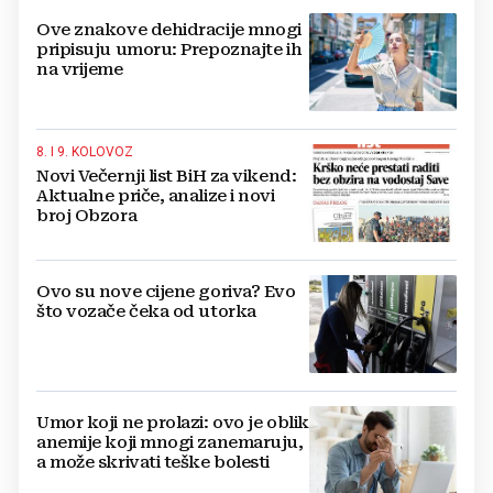
Ove znakove dehidracije mnogi
pripisuju umoru: Prepoznajte ih
na vrijeme
8. I 9. KOLOVOZ
Novi Večernji list BiH za vikend:
Aktualne priče, analize i novi
broj Obzora
Ovo su nove cijene goriva? Evo
što vozače čeka od utorka
Umor koji ne prolazi: ovo je oblik
anemije koji mnogi zanemaruju,
a može skrivati teške bolesti