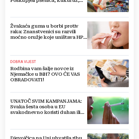
Poskupjeli pšenica, kukuruz,
šećer i biljna ulja
Žvakaća guma u borbi protiv
raka: Znanstvenici su razvili
moćno oružje koje uništava HPV
i bakterije
DOBRA VIJEST
Rodbina vam šalje novce iz
Njemačke u BiH? OVO ĆE VAS
OBRADOVATI!
UNATOČ SVIM KAMPANJAMA:
Svaka šesta osoba u EU
svakodnevno koristi duhan ili
srodne proizvode
Djevojčica na Uni uhvatila ribu