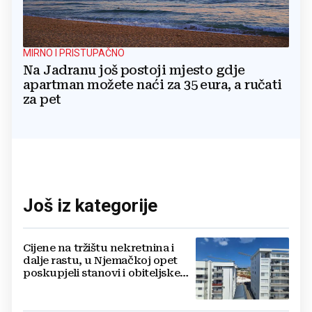
MIRNO I PRISTUPAČNO
Na Jadranu još postoji mjesto gdje
apartman možete naći za 35 eura, a ručati
za pet
Još iz kategorije
Cijene na tržištu nekretnina i
dalje rastu, u Njemačkoj opet
poskupjeli stanovi i obiteljske
kuće