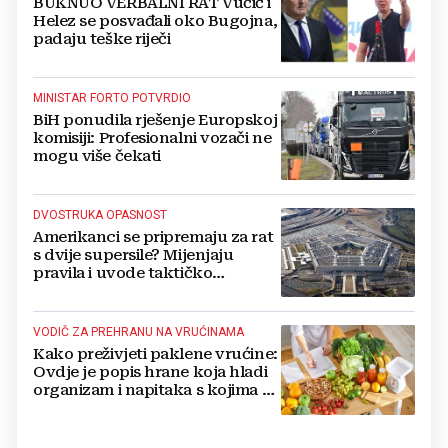
BUKNUO VERBALNI RAT Vučić i
Helez se posvađali oko Bugojna,
padaju teške riječi
MINISTAR FORTO POTVRDIO
BiH ponudila rješenje Europskoj
komisiji: Profesionalni vozači ne
mogu više čekati
DVOSTRUKA OPASNOST
Amerikanci se pripremaju za rat
s dvije supersile? Mijenjaju
pravila i uvode taktičko
nuklearno oružje
VODIČ ZA PREHRANU NA VRUĆINAMA
Kako preživjeti paklene vrućine:
Ovdje je popis hrane koja hladi
organizam i napitaka s kojima si
činite 'medvjeđu uslugu'