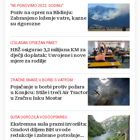
"NE PONOVIMO 2022. GODINU"
Poziv na oprez na Blidinju:
Zabranjeno loženje vatre, kazne
su rigorozne
IZGLASAN OPSEŽAN PAKET
HBŽ osigurao 3,2 milijuna KM za
dječji doplatak: Usvojene i nove
mjere za rodilje
ZRAČNE SNAGE U BORBI S VATROM
Pojačanje u borbi protiv požara
u Konjicu: Stiže i treći Air Tractor
u Zračnu luku Mostar
SUŠA UGROZILA VODOOPSKRBU
Ekstremna suša prazni izvorišta:
Gradovi diljem BiH uvode
redukcije i zabrane potrošnje