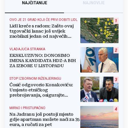
NAJČITANIJE
NAJNOVIJE
OVO JE 21 GRAD KOJI ĆE PRVI DOBITI LIDL
1
Lidl kreće s radom: Zašto ovaj
trgovački lanac još uvijek
zaobilazi jedan od najvećih
gradova u BiH?
VLADAJUĆA STRANKA
2
EKSKLUZIVNO: DONOSIMO
IMENA KANDIDATA HDZ-A BIH
ZA IZBORE U LISTOPADU
STOP IZBORNOM INŽENJERINGU
3
Ćosić odgovorio Konakoviću:
Umjesto etničkog
prebrojavanja, osigurajte
stvarnu ravnopravnost Hrvata
MIRNO I PRISTUPAČNO
4
Na Jadranu još postoji mjesto
gdje apartman možete naći za 35
eura, a ručati za pet