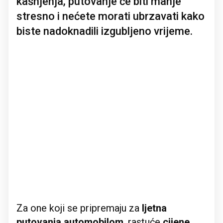
kašnjenja, putovanje će biti manje
stresno i nećete morati ubrzavati kako
biste nadoknadili izgubljeno vrijeme.
Za one koji se pripremaju za
ljetna
putovanja automobilom
, rastuće
cijene