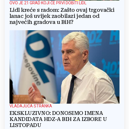
OVO JE 21 GRAD KOJI ĆE PRVI DOBITI LIDL
Lidl kreće s radom: Zašto ovaj trgovački
lanac još uvijek zaobilazi jedan od
najvećih gradova u BiH?
VLADAJUĆA STRANKA
EKSKLUZIVNO: DONOSIMO IMENA
KANDIDATA HDZ-A BIH ZA IZBORE U
LISTOPADU