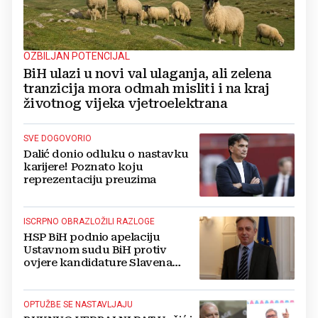
OZBILJAN POTENCIJAL
BiH ulazi u novi val ulaganja, ali zelena
tranzicija mora odmah misliti i na kraj
životnog vijeka vjetroelektrana
SVE DOGOVORIO
Dalić donio odluku o nastavku
karijere! Poznato koju
reprezentaciju preuzima
ISCRPNO OBRAZLOŽILI RAZLOGE
HSP BiH podnio apelaciju
Ustavnom sudu BiH protiv
ovjere kandidature Slavena
Kovačevića
OPTUŽBE SE NASTAVLJAJU