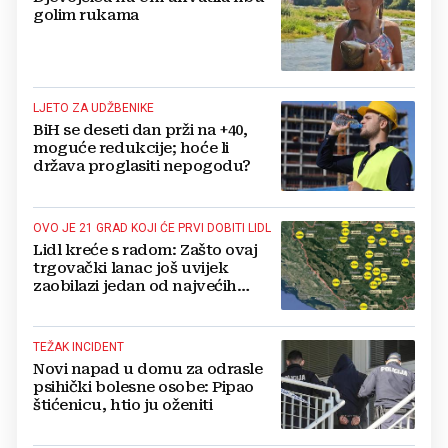
golim rukama
LJETO ZA UDŽBENIKE
BiH se deseti dan prži na +40,
moguće redukcije; hoće li
država proglasiti nepogodu?
OVO JE 21 GRAD KOJI ĆE PRVI DOBITI LIDL
Lidl kreće s radom: Zašto ovaj
trgovački lanac još uvijek
zaobilazi jedan od najvećih
gradova u BiH?
TEŽAK INCIDENT
Novi napad u domu za odrasle
psihički bolesne osobe: Pipao
štićenicu, htio ju oženiti