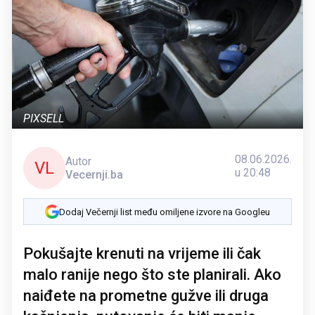
PIXSELL
08.06.2026.
Autor
VL
u 20:48
Vecernji.ba
Dodaj Večernji list među omiljene izvore na Googleu
Pokušajte krenuti na vrijeme ili čak
malo ranije nego što ste planirali. Ako
naiđete na prometne gužve ili druga