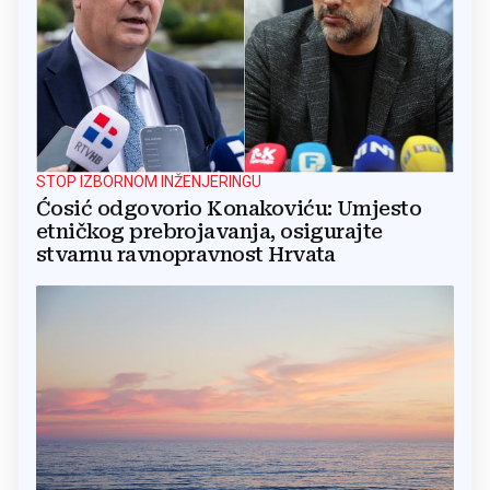
STOP IZBORNOM INŽENJERINGU
Ćosić odgovorio Konakoviću: Umjesto
etničkog prebrojavanja, osigurajte
stvarnu ravnopravnost Hrvata