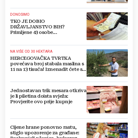
DONOSIMO
TKO JE DOBIO
DRŽAVLJANSTVO BIH?
Primljene 43 osobe...
NA VIŠE OD 30 HEKTARA
HERCEGOVAČKA TVRTKA
povećava broj stabala maslina s
11 na 13 tisuća! Iznenadit ćete se
kako ih štite
Jednostavan trik mesara otkriva
je li piletina doista svježa:
Provjerite ovo prije kupnje
Cijene hrane ponovno rastu,
stiglo upozorenje za građane: