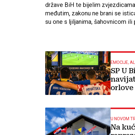
države BiH te bijelim zvjezdicama
međutim, zakonu ne brani se istica
su one s ljiljanima, šahovnicom il
EMOCIJE, AL
SP U B
navijat
orlove 
repku!
U NOVOM T
Na kuć