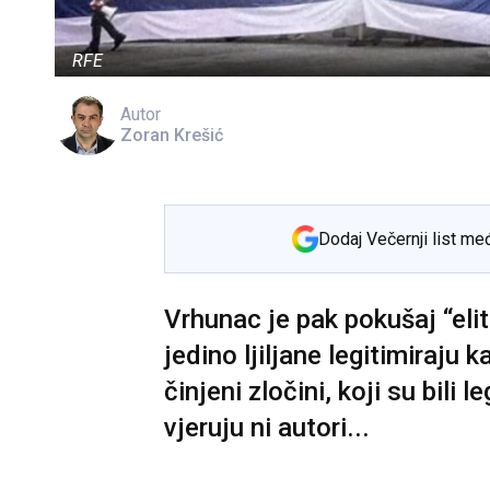
RFE
Autor
Zoran Krešić
Dodaj Večernji list me
Vrhunac je pak pokušaj “elit
jedino ljiljane legitimiraju
činjeni zločini, koji su bili l
vjeruju ni autori...