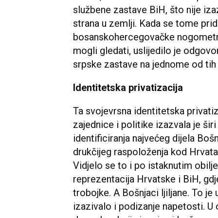
službene zastave BiH, što nije iz
strana u zemlji. Kada se tome pri
bosanskohercegovačke nogometne v
mogli gledati, uslijedilo je odgovo
srpske zastave na jednome od tih
Identitetska privatizacija
Ta svojevrsna identitetska privati
zajednice i politike izazvala je ši
identificiranja najvećeg dijela B
drukčijeg raspoloženja kod Hrvata 
Vidjelo se to i po istaknutim obi
reprezentacija Hrvatske i BiH, gdje
trobojke. A Bošnjaci ljiljane. To j
izazivalo i podizanje napetosti. U