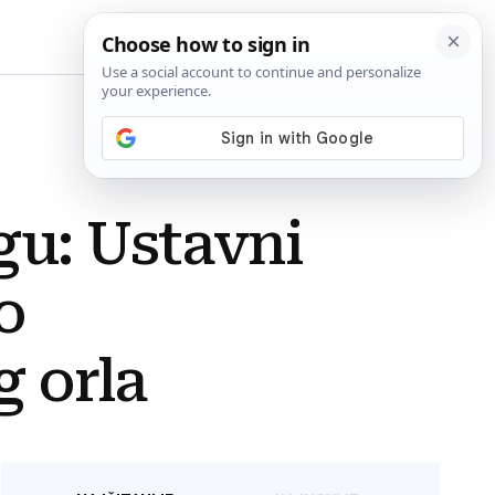
BiH
gu: Ustavni
o
g orla