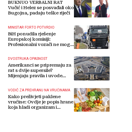
BUKNUO VERBALNI RAT
Vučić i Helez se posvađali oko
Bugojna, padaju teške riječi
MINISTAR FORTO POTVRDIO
BiH ponudila rješenje
Europskoj komisiji:
Profesionalni vozači ne mogu
više čekati
DVOSTRUKA OPASNOST
Amerikanci se pripremaju za
rat s dvije supersile?
Mijenjaju pravila i uvode
taktičko nuklearno oružje
VODIČ ZA PREHRANU NA VRUĆINAMA
Kako preživjeti paklene
vrućine: Ovdje je popis hrane
koja hladi organizam i
napitaka s kojima si činite
'medvjeđu uslugu'