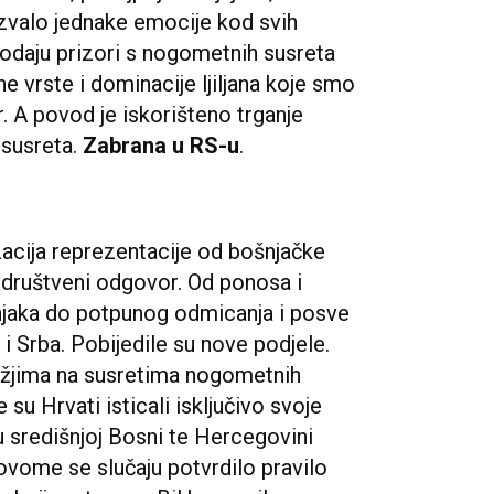
azvalo jednake emocije kod svih
dodaju prizori s nogometnih susreta
rste i dominacije ljiljana koje smo
r. A povod je iskorišteno trganje
 susreta.
Zabrana u RS-u
.
zacija reprezentacije od bošnjačke
ri društveni odgovor. Od ponosa i
ošnjaka do potpunog odmicanja i posve
i Srba. Pobijedile su nove podjele.
lježjima na susretima nogometnih
 su Hrvati isticali isključivo svoje
e u središnjoj Bosni te Hercegovini
 ovome se slučaju potvrdilo pravilo