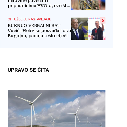
mirovine povećati i
pripadnicima HVO-a, evo što
je rekao
OPTUŽBE SE NASTAVLJAJU
5
BUKNUO VERBALNI RAT
Vučić i Helez se posvađali oko
Bugojna, padaju teške riječi
UPRAVO SE ČITA