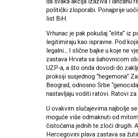
da svaka akcija izaziva i lančanu re
politički zloporabi. Ponajprije uoč
list BiH.
Vrhunac je pak pokušaj “elita” iz po
legitimiraju kao ispravne. Pod kojim
legalni... I slične bajke u koje ne v
zastava Hrvata sa šahovnicom ob
UZP-a, a što onda dovodi do zaklju
proksiji susjednog “hegemona” Zagr
Beograd, odnosno Srbe “genocidaš
nastavljaju voditi ratovi. Ratovi za 
U ovakvim slučajevima najbolje se d
moguće više odmaknuti od mitoma
čistoćama jednih te zloći drugih. 
Hercegovini plava zastava sa žut