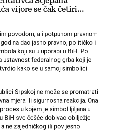
entativca Stjepana
ća vijore se čak četiri
e
gim povodom, ali potpunom pravnom
 godina dao jasno pravno, političko i
mbola koji su u uporabi u BiH. Po
 ustavnost federalnog grba koji je
utvrdio kako se u samoj simbolici
.
publici Srpskoj ne može se promatrati
vna mjera ili sigurnosna reakcija. Ona
roces u kojem je simbol ljiljana u
a u BiH sve češće dobivao obilježje
a ne zajedničkog ili povijesno