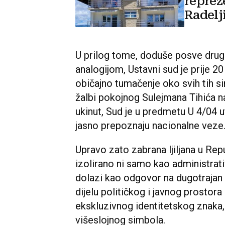
reprez
Radelji
zastav
U prilog tome, doduše posve dru
analogijom, Ustavni sud je prije 20
običajno tumačenje oko svih tih si
žalbi pokojnog Sulejmana Tihića na
ukinut, Sud je u predmetu U 4/04 
jasno prepoznaju nacionalne veze
Upravo zato zabrana ljiljana u Re
izolirano ni samo kao administrati
dolazi kao odgovor na dugotrajan p
dijelu političkog i javnog prostor
ekskluzivnog identitetskog znaka, 
višeslojnog simbola.