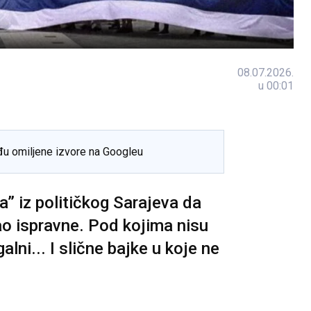
08.07.2026.
u 00:01
đu omiljene izvore na Googleu
a” iz političkog Sarajeva da
 kao ispravne. Pod kojima nisu
egalni... I slične bajke u koje ne