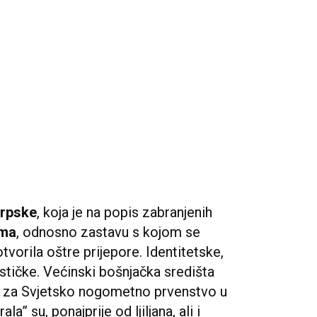
Srpske
, koja je na popis zabranjenih
ima
, odnosno zastavu s kojom se
otvorila oštre prijepore. Identitetske,
lističke. Većinski bošnjačka središta
a za Svjetsko nogometno prvenstvo u
a” su, ponajprije od ljiljana, ali i