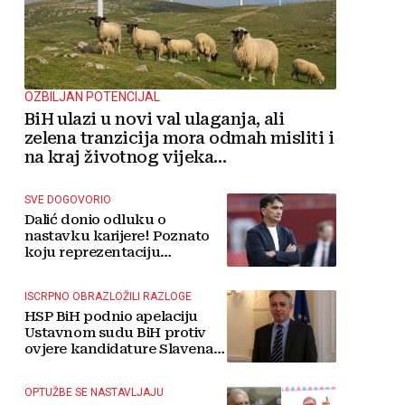
OZBILJAN POTENCIJAL
BiH ulazi u novi val ulaganja, ali
zelena tranzicija mora odmah misliti i
na kraj životnog vijeka
vjetroelektrana
SVE DOGOVORIO
Dalić donio odluku o
nastavku karijere! Poznato
koju reprezentaciju
preuzima
ISCRPNO OBRAZLOŽILI RAZLOGE
HSP BiH podnio apelaciju
Ustavnom sudu BiH protiv
ovjere kandidature Slavena
Kovačevića
OPTUŽBE SE NASTAVLJAJU