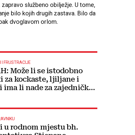
 zapravo službeno obilježje. U tome,
nje bilo kojih drugih zastava. Bilo da
i pak dvoglavom orlom.
I I FRUSTRACIJE
iH: Može li se istodobno
i za kockaste, ljiljane i
i ima li nade za zajedničku
?
RAVNIKU
i u rodnom mjestu bh.