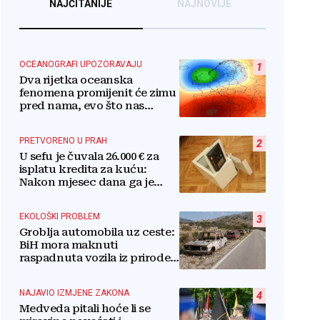
NAJČITANIJE
NAJNOVIJE
OCEANOGRAFI UPOZORAVAJU
1
Dva rijetka oceanska
fenomena promijenit će zimu
pred nama, evo što nas
očekuje
PRETVORENO U PRAH
2
U sefu je čuvala 26.000 € za
isplatu kredita za kuću:
Nakon mjesec dana ga je
otvorila, pozlilo joj je
EKOLOŠKI PROBLEM
3
Groblja automobila uz ceste:
BiH mora maknuti
raspadnuta vozila iz prirode i
pretvoriti ih u resurs
NAJAVIO IZMJENE ZAKONA
4
Medveda pitali hoće li se