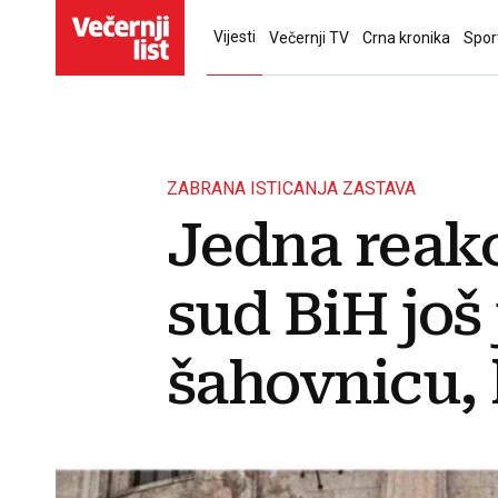
Vijesti
Večernji TV
Crna kronika
Spor
ZABRANA ISTICANJA ZASTAVA
Jedna reakc
sud BiH još 
šahovnicu, l