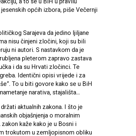
akciju, a to se u BiH u pravilu
i jesenskih općih izbora, piše Večernji
litičkog Sarajeva da jedino ljiljane
a nisu činjeni zločini, koji su bili
jeruju ni autori. S nastavkom da je
rubljena pleterom zapravo zastava
čka i da su Hrvati zločinci. Te
eba. Identični opisi vrijede i za
e”. To u biti govore kako se u BiH
nametanje narativa, stajališta...
ržati aktualnih zakona. I što je
nskih objašnjenja o moralnim
A zakon kaže kako je u Bosni i
im trokutom u zemljopisnom obliku