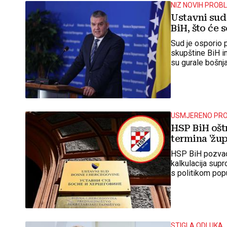
NIZ NOVIH PROB
Ustavni sud 
BiH, što će 
Sud je osporio
skupštine BiH i
su gurale bošnj
USMJERENO PRO
HSP BiH ošt
termina 'žup
HSP BiH pozvao 
kalkulacija supr
s politikom popu
istinskog demo
STIGLA ODLUKA