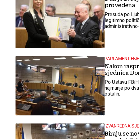
provedena
Presuda po Ljubi
legitimno politi
administrativno
PARLAMENT FBI
Nakon raspr
sjednica D
Po Ustavu FBiH,
najmanje po dva 
ostalih.
IZVANREDNA SJ
Biraju se n