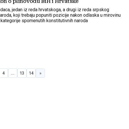
naroda i Zakon o plinovodu BiH i Hrvatske
daca, jedan iz reda hrvatskoga, a drugi iz reda srpskog
aroda, koji trebaju popuniti pozicije nakon odlaska u mirovinu
 kategorije spomenutih konstitutivnih naroda
4
...
13
14
»