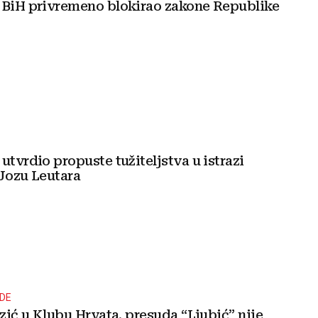
 BiH privremeno blokirao zakone Republike
utvrdio propuste tužiteljstva u istrazi
 Jozu Leutara
DE
jzić u Klubu Hrvata, presuda “Ljubić” nije