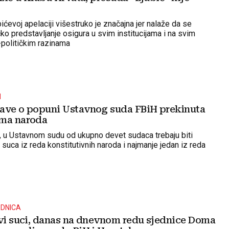
ćevoj apelaciji višestruko je značajna jer nalaže da se
čko predstavljanje osigura u svim institucijama i na svim
-političkim razinama
H
ave o popuni Ustavnog suda FBiH prekinuta
oma naroda
 u Ustavnom sudu od ukupno devet sudaca trebaju biti
suca iz reda konstitutivnih naroda i najmanje jedan iz reda
EDNICA
ovi suci, danas na dnevnom redu sjednice Doma