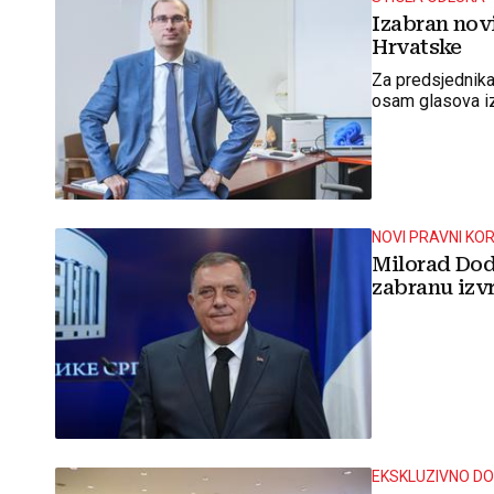
Izabran nov
Hrvatske
Za predsjednik
osam glasova iza
NOVI PRAVNI KO
Milorad Dod
zabranu izv
EKSKLUZIVNO D