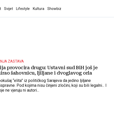
t
Svijet
Lifestyle
Kultura
Showbiz
ANJA ZASTAVA
ja provocira drugu: Ustavni sud BiH još je
mirao šahovnicu, ljiljane i dvoglavog orla
kušaj “elita” iz političkog Sarajeva da jedino ljiljane
ispravne. Pod kojima nisu činjeni zločini, koji su bili legalni... I
je ne vjeruju ni autori...