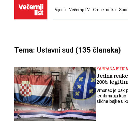
Vijesti
Večernji TV
Crna kronika
Spor
Tema:
Ustavni sud
(135 članaka)
ZABRANA ISTIC
Jedna reakci
2006. legiti
Vrhunac je pak po
legitimiraju kao 
slične bajke u ko