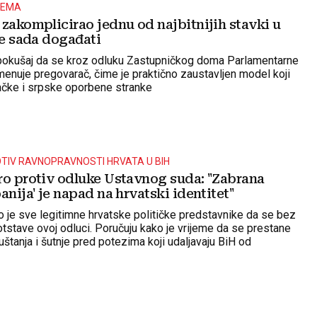
LEMA
zakomplicirao jednu od najbitnijih stavki u
se sada događati
 pokušaj da se kroz odluku Zastupničkog doma Parlamentarne
menuje pregovarač, čime je praktično zaustavljen model koji
ačke i srpske oporbene stranke
TIV RAVNOPRAVNOSTI HRVATA U BIH
ro protiv odluke Ustavnog suda: "Zabrana
anija' je napad na hrvatski identitet"
je sve legitimne hrvatske političke predstavnike da se bez
otstave ovoj odluci. Poručuju kako je vrijeme da se prestane
štanja i šutnje pred potezima koji udaljavaju BiH od
kratskog uređenja.