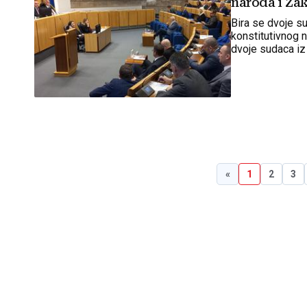
Bira se dvoje su
konstitutivnog n
dvoje sudaca iz
«
1
2
3