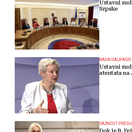
Ustavni sud
Srpske
NADA DALIPAGIĆ
Ustavni sud 
atentata na
VAŽNOST PRESU
Dok je B. Fe