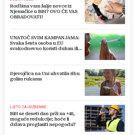
Rodbina vam šalje novce iz
Njemačke u BiH? OVO ĆE VAS
OBRADOVATI!
UNATOČ SVIM KAMPANJAMA:
Svaka šesta osoba u EU
svakodnevno koristi duhan ili
srodne proizvode
Djevojčica na Uni uhvatila ribu
golim rukama
LJETO ZA UDŽBENIKE
BiH se deseti dan prži na +40,
moguće redukcije; hoće li
država proglasiti nepogodu?