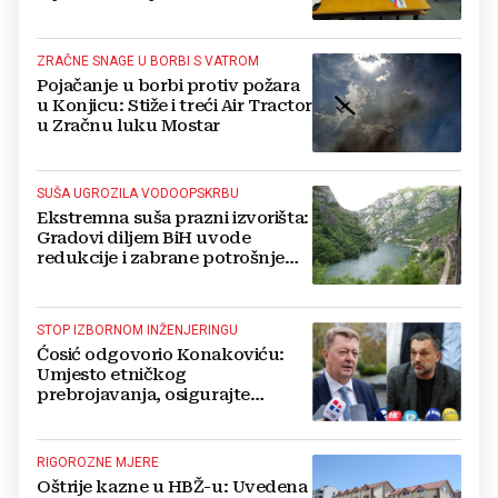
ZRAČNE SNAGE U BORBI S VATROM
Pojačanje u borbi protiv požara
u Konjicu: Stiže i treći Air Tractor
u Zračnu luku Mostar
SUŠA UGROZILA VODOOPSKRBU
Ekstremna suša prazni izvorišta:
Gradovi diljem BiH uvode
redukcije i zabrane potrošnje
vode, posebno teško u
Hercegovini
STOP IZBORNOM INŽENJERINGU
Ćosić odgovorio Konakoviću:
Umjesto etničkog
prebrojavanja, osigurajte
stvarnu ravnopravnost Hrvata
RIGOROZNE MJERE
Oštrije kazne u HBŽ-u: Uvedena