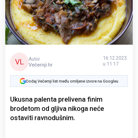
16.12.2023.
Autor
VL
u 11:17
Večernji.hr
Dodaj Večernji list među omiljene izvore na Googleu
Ukusna palenta prelivena finim
brodetom od gljiva nikoga neće
ostaviti ravnodušnim.