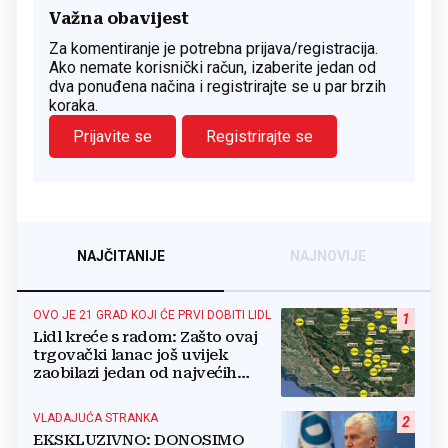
Važna obavijest
Za komentiranje je potrebna prijava/registracija.
Ako nemate korisnički račun, izaberite jedan od
dva ponuđena načina i registrirajte se u par brzih
koraka.
Prijavite se
Registrirajte se
NAJČITANIJE
NAJNOVIJE
OVO JE 21 GRAD KOJI ĆE PRVI DOBITI LIDL
1
Lidl kreće s radom: Zašto ovaj
trgovački lanac još uvijek
zaobilazi jedan od najvećih
gradova u BiH?
VLADAJUĆA STRANKA
2
EKSKLUZIVNO: DONOSIMO