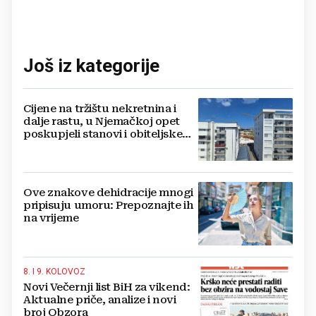
Još iz kategorije
Cijene na tržištu nekretnina i
dalje rastu, u Njemačkoj opet
poskupjeli stanovi i obiteljske
kuće
Ove znakove dehidracije mnogi
pripisuju umoru: Prepoznajte ih
na vrijeme
8. I 9. KOLOVOZ
Novi Večernji list BiH za vikend:
Aktualne priče, analize i novi
broj Obzora