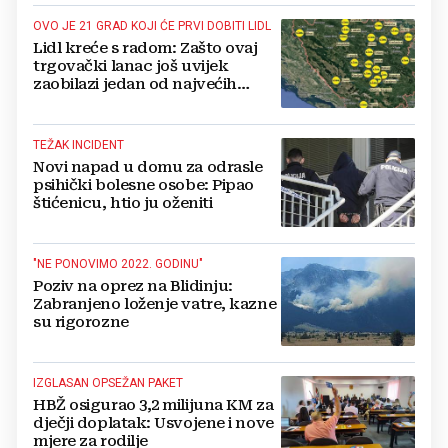
OVO JE 21 GRAD KOJI ĆE PRVI DOBITI LIDL
Lidl kreće s radom: Zašto ovaj
trgovački lanac još uvijek
zaobilazi jedan od najvećih
gradova u BiH?
TEŽAK INCIDENT
Novi napad u domu za odrasle
psihički bolesne osobe: Pipao
štićenicu, htio ju oženiti
"NE PONOVIMO 2022. GODINU"
Poziv na oprez na Blidinju:
Zabranjeno loženje vatre, kazne
su rigorozne
IZGLASAN OPSEŽAN PAKET
HBŽ osigurao 3,2 milijuna KM za
dječji doplatak: Usvojene i nove
mjere za rodilje