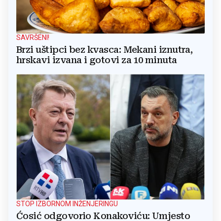
SAVRŠENI!
Brzi uštipci bez kvasca: Mekani iznutra,
hrskavi izvana i gotovi za 10 minuta
STOP IZBORNOM INŽENJERINGU
Ćosić odgovorio Konakoviću: Umjesto