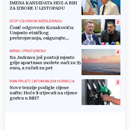
IMENA KANDIDATA HDZ-A BIH
ZA IZBORE U LISTOPADU
STOP IZBORNOM INŽENJERINGU
3
Ćosić odgovorio Konakoviću:
Umjesto etničkog
prebrojavanja, osigurajte
stvarnu ravnopravnost Hrvata
MIRNO I PRISTUPAČNO
4
Na Jadranu još postoji mjesto
gdje apartman možete naći za 35
eura, a ručati za pet
IRAN PRIJETI ZATVARANJEM HORMUZA
5
Nove tenzije podigle cijene
nafte: Hoće li utjecati na cijene
goriva u BiH?