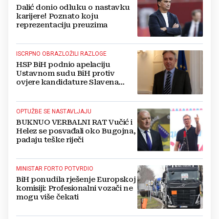
Dalić donio odluku o nastavku
karijere! Poznato koju
reprezentaciju preuzima
ISCRPNO OBRAZLOŽILI RAZLOGE
HSP BiH podnio apelaciju
Ustavnom sudu BiH protiv
ovjere kandidature Slavena
Kovačevića
OPTUŽBE SE NASTAVLJAJU
BUKNUO VERBALNI RAT Vučić i
Helez se posvađali oko Bugojna,
padaju teške riječi
MINISTAR FORTO POTVRDIO
BiH ponudila rješenje Europskoj
komisiji: Profesionalni vozači ne
mogu više čekati