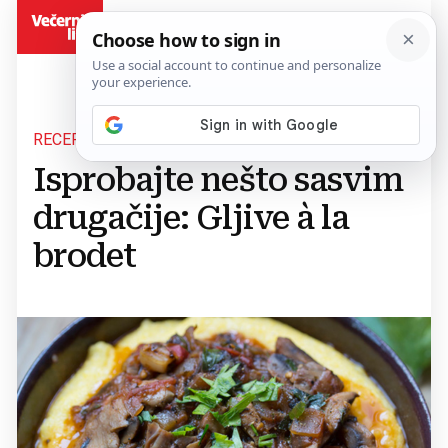
BiH
RECEPT DANA
Isprobajte nešto sasvim
drugačije: Gljive à la
brodet