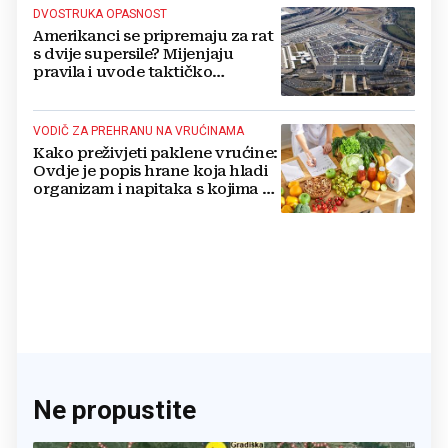
DVOSTRUKA OPASNOST
Amerikanci se pripremaju za rat
s dvije supersile? Mijenjaju
pravila i uvode taktičko
nuklearno oružje
VODIČ ZA PREHRANU NA VRUĆINAMA
Kako preživjeti paklene vrućine:
Ovdje je popis hrane koja hladi
organizam i napitaka s kojima si
činite 'medvjeđu uslugu'
Ne propustite