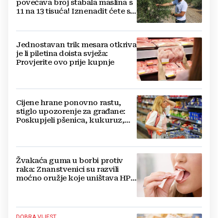
povećava broj stabala maslina s
11 na 13 tisuća! Iznenadit ćete se
kako ih štite
Jednostavan trik mesara otkriva
je li piletina doista svježa:
Provjerite ovo prije kupnje
Cijene hrane ponovno rastu,
stiglo upozorenje za građane:
Poskupjeli pšenica, kukuruz,
šećer i biljna ulja
Žvakaća guma u borbi protiv
raka: Znanstvenici su razvili
moćno oružje koje uništava HPV
i bakterije
DOBRA VIJEST