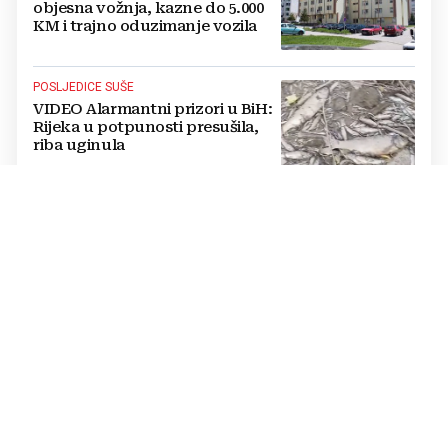
objesna vožnja, kazne do 5.000
KM i trajno oduzimanje vozila
POSLJEDICE SUŠE
VIDEO Alarmantni prizori u BiH:
Rijeka u potpunosti presušila,
riba uginula
PASTOR ŽUPANČIĆ OPTUŽUJE
TOMAŠEVIĆEVU VLAST
SKANDALOZAN POTEZ: Preko
noći iscrtano parkirno mjesto na
ulazu u crkvu – vjernici
preskaču preko automobila
RASTU MIROVINE I DODACI
Vlada RH popravlja položaj
branitelja: Rast najnižih mirovina
i ukidanje smanjenja osjetit će se
i u BiH
KRAJ SCHMIDTOVE ERE