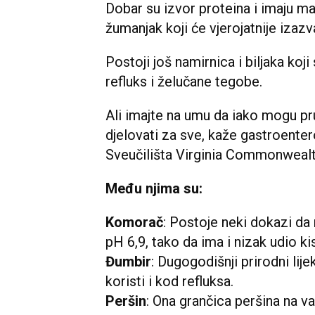
Dobar su izvor proteina i imaju m
žumanjak koji će vjerojatnije izaz
Postoji još namirnica i biljaka koj
refluks i želučane tegobe.
Ali imajte na umu da iako mogu pru
djelovati za sve, kaže gastroent
Sveučilišta Virginia Commonwealt
Među njima su:
Komorač
: Postoje neki dokazi da
pH 6,9, tako da ima i nizak udio ki
Đumbir
: Dugogodišnji prirodni lij
koristi i kod refluksa.
Peršin
: Ona grančica peršina na v