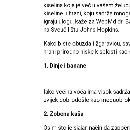
kiselina koja je već u vašem želucu
kiseline u hrani, koju sadrže mnog
igraju ulogu, kaže za WebMd dr. B
na Sveučilištu Johns Hopkins.
Kako biste obuzdali žgaravicu, sav
hrani prirodno niske kiselosti kao 
1. Dinje i banane
Iako većina voća ima visok sadržaj
uvijek dobrodošle kao međuobrok. 
2. Zobena kaša
Osim što je sjajan način da započne