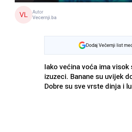
Autor
VL
Vecernji.ba
Dodaj Večernji list me
Iako većina voća ima visok 
izuzeci. Banane su uvijek 
Dobre su sve vrste dinja i l