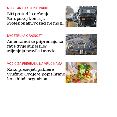
MINISTAR FORTO POTVRDIO
BiH ponudila rješenje
Europskoj komisiji:
Profesionalni vozači ne mogu
više čekati
DVOSTRUKA OPASNOST
Amerikanci se pripremaju za
rat s dvije supersile?
Mijenjaju pravila i uvode
taktičko nuklearno oružje
VODIČ ZA PREHRANU NA VRUĆINAMA
Kako preživjeti paklene
vrućine: Ovdje je popis hrane
koja hladi organizam i
napitaka s kojima si činite
'medvjeđu uslugu'