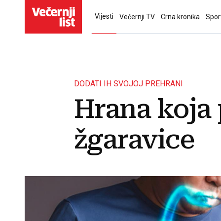
Vijesti
Večernji TV
Crna kronika
Spor
DODATI IH SVOJOJ PREHRANI
Hrana koja 
žgaravice