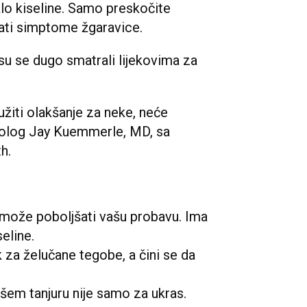
alo kiseline. Samo preskočite
vati simptome žgaravice.
i su se dugo smatrali lijekovima za
žiti olakšanje za neke, neće
erolog Jay Kuemmerle, MD, sa
h.
 može poboljšati vašu probavu. Ima
seline.
ek za želučane tegobe, a čini se da
ašem tanjuru nije samo za ukras.