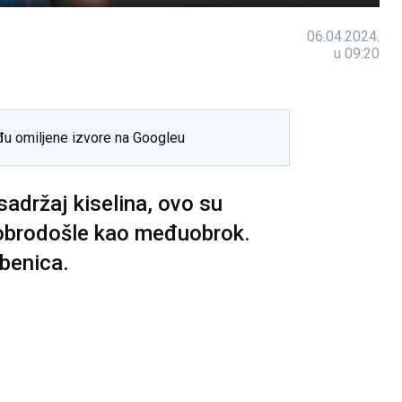
06.04.2024.
u 09:20
đu omiljene izvore na Googleu
sadržaj kiselina, ovo su
dobrodošle kao međuobrok.
ubenica.