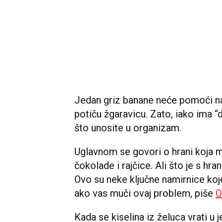
Jedan griz banane neće pomoći na
potiču žgaravicu. Zato, iako ima “
što unosite u organizam.
Uglavnom se govori o hrani koja 
čokolade i rajčice. Ali što je s h
Ovo su neke ključne namirnice koje
ako vas muči ovaj problem, piše
O
Kada se kiselina iz želuca vrati u j