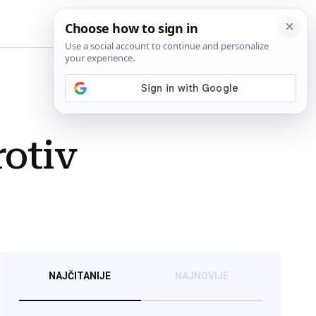
BiH
rotiv
NAJČITANIJE
NAJNOVIJE