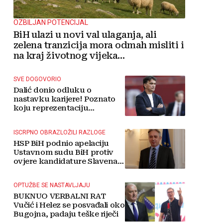
OZBILJAN POTENCIJAL
BiH ulazi u novi val ulaganja, ali
zelena tranzicija mora odmah misliti i
na kraj životnog vijeka
vjetroelektrana
SVE DOGOVORIO
Dalić donio odluku o
nastavku karijere! Poznato
koju reprezentaciju
preuzima
ISCRPNO OBRAZLOŽILI RAZLOGE
HSP BiH podnio apelaciju
Ustavnom sudu BiH protiv
ovjere kandidature Slavena
Kovačevića
OPTUŽBE SE NASTAVLJAJU
BUKNUO VERBALNI RAT
Vučić i Helez se posvađali oko
Bugojna, padaju teške riječi