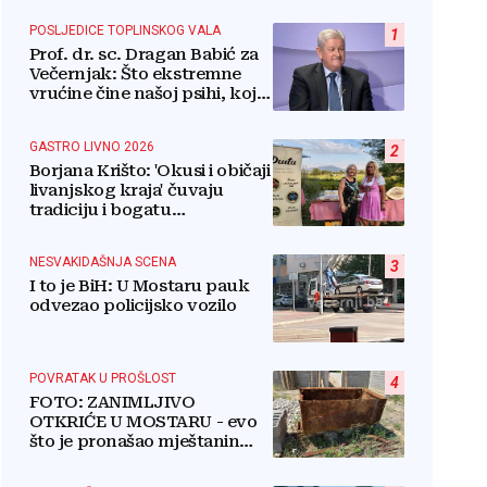
POSLJEDICE TOPLINSKOG VALA
1
Prof. dr. sc. Dragan Babić za
Večernjak: Što ekstremne
vrućine čine našoj psihi, koje
tri namirnice trebamo jesti,
kako se boriti...
GASTRO LIVNO 2026
2
Borjana Krišto: 'Okusi i običaji
livanjskog kraja' čuvaju
tradiciju i bogatu
gastronomsku baštinu
NESVAKIDAŠNJA SCENA
3
I to je BiH: U Mostaru pauk
odvezao policijsko vozilo
POVRATAK U PROŠLOST
4
FOTO: ZANIMLJIVO
OTKRIĆE U MOSTARU - evo
što je pronašao mještanin
naselja Rudnik na svome
imanju