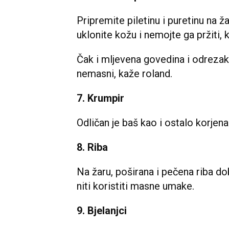
Pripremite piletinu i puretinu na ž
uklonite kožu i nemojte ga pržiti, 
Čak i mljevena govedina i odrezak
nemasni, kaže roland.
7. Krumpir
Odličan je baš kao i ostalo korjena
8. Riba
Na žaru, poširana i pečena riba do
niti koristiti masne umake.
9. Bjelanjci