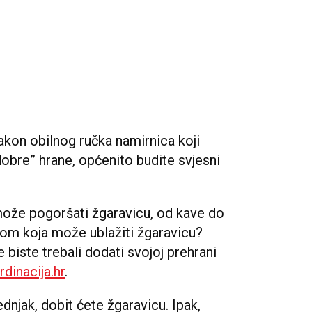
kon obilnog ručka namirnica koji
dobre” hrane, općenito budite svjesni
može pogoršati žgaravicu, od kave do
ranom koja može ublažiti žgaravicu?
 biste trebali dodati svojoj prehrani
rdinacija.hr
.
ednjak, dobit ćete žgaravicu. Ipak,